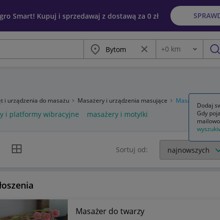
SPRAW
egro Smart! Kupuj i sprzedawaj z dostawą za 0 zł
Miasto
Wyczyść frazę
+
0
km
Odległość
szu
t i urządzenia do masażu
Masażery i urządzenia masujące
Masażery
Dodaj sw
Gdy poja
 i platformy wibracyjne
masażery i motylki
mailowo
wyszuki
k listy
Widok siatki
Sortuj od:
łoszenia
Masażer do twarzy