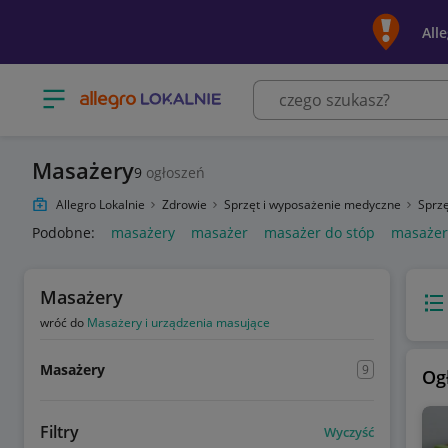
All
Otwórz menu z kategoriami
Masażery
9
ogłoszeń
Allegro Lokalnie
Zdrowie
Sprzęt i wyposażenie medyczne
Sprzę
Podobne:
masażery
masażer
masażer do stóp
masażery
Masażery
Wido
wróć do
Masażery i urządzenia masujące
Masażery
9
Og
Filtry
Wyczyść