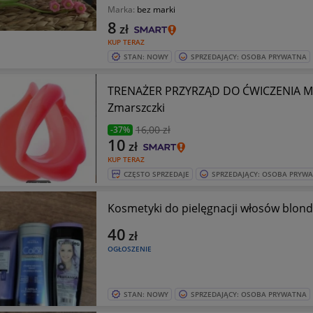
Marka:
bez marki
8
zł
KUP TERAZ
STAN: NOWY
SPRZEDAJĄCY: OSOBA PRYWATNA
TRENAŻER PRZYRZĄD DO ĆWICZENIA MIĘ
Zmarszczki
16
,00 zł
-37%
10
zł
KUP TERAZ
CZĘSTO SPRZEDAJE
SPRZEDAJĄCY: OSOBA PRYW
Kosmetyki do pielęgnacji włosów blond
40
zł
OGŁOSZENIE
STAN: NOWY
SPRZEDAJĄCY: OSOBA PRYWATNA