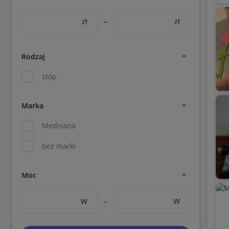
zł
–
zł
Rodzaj
stóp
Marka
Medisana
bez marki
Moc
W
–
W