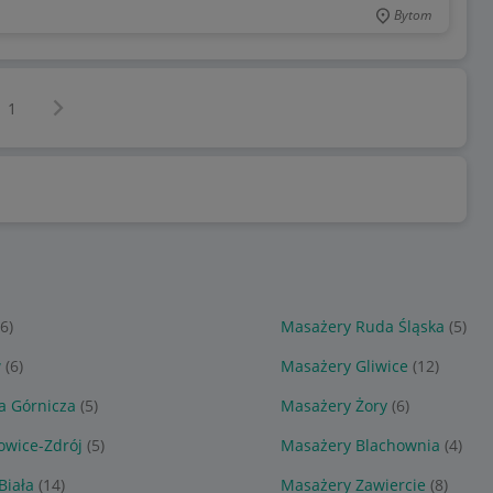
Bytom
Następna strona
z
1
(6)
Masażery Ruda Śląska
(5)
w
(6)
Masażery Gliwice
(12)
 Górnicza
(5)
Masażery Żory
(6)
owice-Zdrój
(5)
Masażery Blachownia
(4)
Biała
(14)
Masażery Zawiercie
(8)