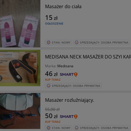
Masażer do ciała
15
zł
OGŁOSZENIE
STAN: NOWY
SPRZEDAJĄCY: OSOBA PRYWATNA
MEDISANA NECK MASAŻER DO SZYI KA
Marka:
Medisana
46
zł
KUP TERAZ
SPRZEDAJĄCY: OSOBA PRYWATNA
Masażer rozluźniający.
55
,00 zł
50
zł
KUP TERAZ
STAN: NOWY
SPRZEDAJĄCY: OSOBA PRYWATNA