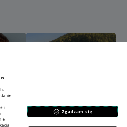
e w
ch
.
adanie
e i
Zgadzam się
h
nie
ikacja