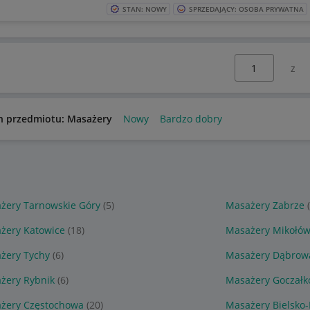
STAN: NOWY
SPRZEDAJĄCY: OSOBA PRYWATNA
Wybierz stronę:
n przedmiotu: Masażery
Nowy
Bardzo dobry
żery Tarnowskie Góry
(5)
Masażery Zabrze
żery Katowice
(18)
Masażery Mikołó
żery Tychy
(6)
Masażery Dąbrowa
żery Rybnik
(6)
Masażery Goczałk
żery Częstochowa
(20)
Masażery Bielsko-