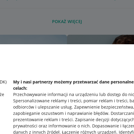
POKAŻ WIĘCEJ
SDK)
My i nasi partnerzy możemy przetwarzać dane personaln
celach:
że
Przechowywanie informacji na urządzeniu lub dostęp do ni
Spersonalizowane reklamy i treści, pomiar reklam i treści, b
odbiorców i ulepszanie usług
.
Zapewnienie bezpieczeństwa,
zapobieganie oszustwom i naprawianie błędów
.
Dostarczani
prezentowanie reklam i treści
.
Zapisanie decyzji dotyczącyc
prywatności oraz informowanie o nich
.
Dopasowanie i łącze
danych z innych źródeł
.
Łączenie różnych urządzeń
.
Identyf