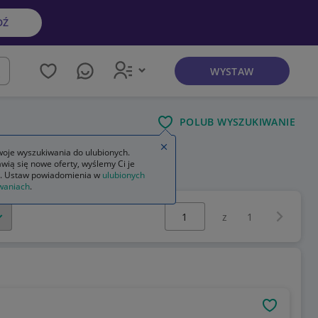
DŹ
WYSTAW
kaj
POLUB WYSZUKIWANIE
Zamknij wskazówkę
oje wyszukiwania do ulubionych.
wią się nowe oferty, wyślemy Ci je
. Ustaw powiadomienia w
ulubionych
waniach
.
Wybierz stronę:
Następna 
z
1
OBSERWU