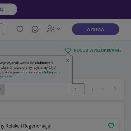
DŹ
WYSTAW
kaj
POLUB WYSZUKIWANIE
Zamknij wskazówkę
oje wyszukiwania do ulubionych.
wią się nowe oferty, wyślemy Ci je
. Ustaw powiadomienia w
ulubionych
waniach
.
Wybierz stronę:
Następna 
z
1
y Relaks i Regeneracja!
OBSERWU