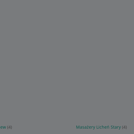
zew
(4)
Masażery Licheń Stary
(4)