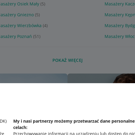
asażery Osiek Mały
(5)
Masażery Kacz
asażery Gniezno
(5)
Masażery Kęp
asażery Wierzbówka
(4)
Masażery Bydg
asażery Poznań
(51)
Masażery Włoc
POKAŻ WIĘCEJ
SDK)
My i nasi partnerzy możemy przetwarzać dane personaln
celach:
że
Przechowywanie informacji na urządzeniu lub dostęp do ni