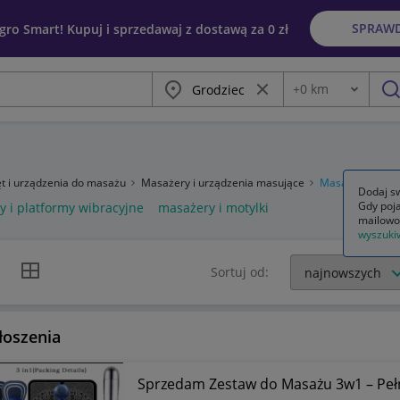
SPRAW
egro Smart! Kupuj i sprzedawaj z dostawą za 0 zł
Miasto
Wyczyść frazę
+
0
km
Odległość
szu
t i urządzenia do masażu
Masażery i urządzenia masujące
Masażery
Dodaj sw
Gdy poja
 i platformy wibracyjne
masażery i motylki
mailowo
wyszuki
k listy
Widok siatki
Sortuj od:
łoszenia
Sprzedam Zestaw do Masażu 3w1 – Pełn