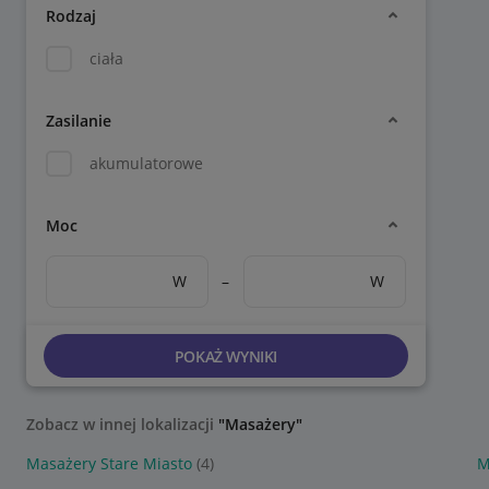
Rodzaj
ciała
Zasilanie
akumulatorowe
Moc
W
–
W
POKAŻ WYNIKI
Zobacz w innej lokalizacji
"Masażery"
Masażery Stare Miasto
(4)
M