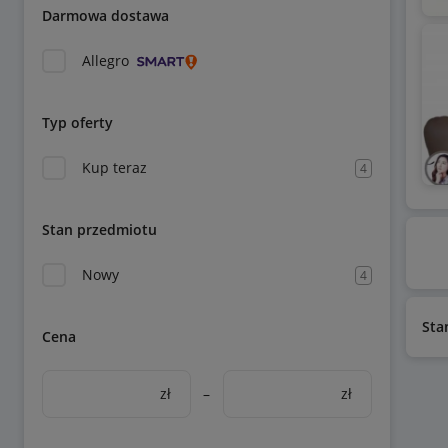
Darmowa dostawa
Allegro
Typ oferty
Kup teraz
4
Stan przedmiotu
Nowy
4
Sta
Cena
zł
–
zł