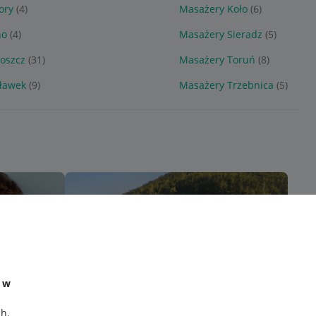
ory
(4)
Masażery Koło
(6)
no
(4)
Masażery Sieradz
(5)
oszcz
(31)
Masażery Toruń
(8)
ławek
(9)
Masażery Trzebnica
(5)
e w
ch
.