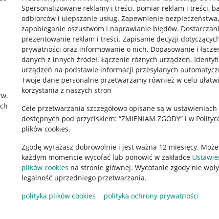
Spersonalizowane reklamy i treści, pomiar reklam i treści, b
odbiorców i ulepszanie usług
.
Zapewnienie bezpieczeństwa,
zapobieganie oszustwom i naprawianie błędów
.
Dostarczani
prezentowanie reklam i treści
.
Zapisanie decyzji dotyczącyc
prywatności oraz informowanie o nich
.
Dopasowanie i łącze
danych z innych źródeł
.
Łączenie różnych urządzeń
.
Identyf
urządzeń na podstawie informacji przesyłanych automatycz
rawne
Pobierz aplikację
Twoje dane personalne przetwarzamy również w celu ułatw
korzystania z naszych stron
zw.
ach
Cele przetwarzania szczegółowo opisane są w ustawieniach
 "cookies"
dostępnych pod przyciskiem: “ZMIENIAM ZGODY” i w Polityc
plików cookies.
ów "cookies"
Zgodę wyrażasz dobrowolnie i jest ważna 12 miesięcy. Może
okalizacji
każdym momencie wycofać lub ponowić w zakładce
Ustawie
 Aktu o Usługach Cyfrowych
plików cookies
na stronie głównej. Wycofanie zgody nie wpł
legalność uprzedniego przetwarzania.
polityka plików cookies
polityka ochrony prywatności