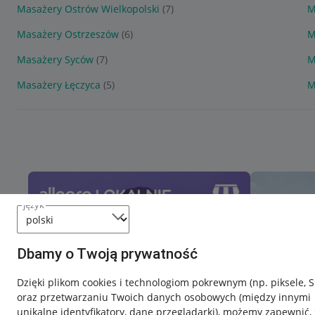
Masażery Ostrów Wielkopolski
(7)
M
Masażery Ostrzeszów
(6)
M
Masażery Syców
(7)
M
Masażery Łęczyca
(5)
M
język
Dbamy o Twoją prywatność
Dzięki plikom cookies i technologiom pokrewnym
(np. piksele, 
oraz przetwarzaniu Twoich danych osobowych
(między innymi
unikalne identyfikatory, dane przeglądarki)
, możemy zapewnić, 