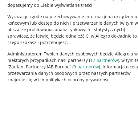
dopasujemy do Ciebie wyświetlane treści.
Wyrażając zgodę na przechowywanie informacji na urządzeniu
końcowym lub dostęp do nich i przetwarzanie danych (w tym w
obszarze profilowania, analiz rynkowych i statystycznych)
sprawiasz, że łatwiej będzie odnaleźć Ci w Allegro dokładnie to,
czego szukasz i potrzebujesz.
Przydatne informacje
Informacje p
Administratorem Twoich danych osobowych będzie Allegro a w
niektórych przypadkach nasi partnerzy (
17
partnerów
), w tym t
Jak to działa
Regulamin
“Zaufani Partnerzy IAB Europe” (
9
partnerów
). Informacja o cel
Napisz do nas
Polityka plików
przetwarzania danych osobowych przez naszych partnerów
znajduje się w ich politykach ochrony prywatności.
Allegro Gadane dla sprzedających
Ustawienia plik
Allegro Gadane dla kupujących
Udostępnianie l
Mapa miejscowości
Informacje dla
Korzystanie z serwisu oznacza akceptację
regulaminu
.