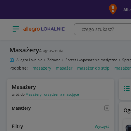
All
Otwórz menu z kategoriami
Masażery
4
ogłoszenia
Allegro Lokalnie
Zdrowie
Sprzęt i wyposażenie medyczne
Sprzę
Podobne:
masażery
masażer
masażer do stóp
masażery
Masażery
Wido
wróć do
Masażery i urządzenia masujące
Masażery
4
Og
Filtry
Wyczyść