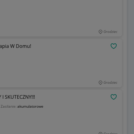
Grodziec
erapia W Domu!
OBSERWU
Grodziec
I SKUTECZNY!!!
OBSERWU
Zasilanie:
akumulatorowe
Grodziec