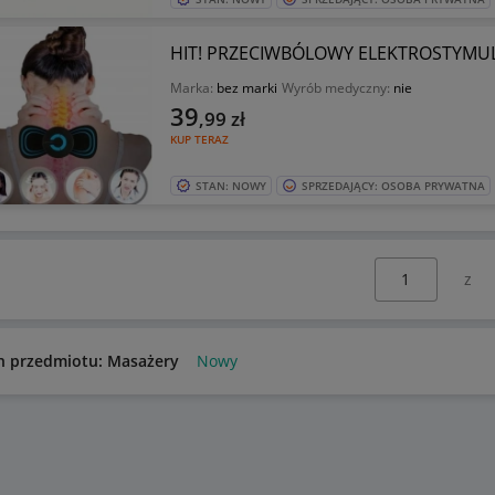
HIT! PRZECIWBÓLOWY ELEKTROSTYMUL
Marka:
bez marki
Wyrób medyczny:
nie
39
,99
zł
KUP TERAZ
STAN: NOWY
SPRZEDAJĄCY: OSOBA PRYWATNA
Wybierz stronę:
n przedmiotu: Masażery
Nowy