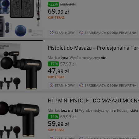
89
,99 zł
-22%
69
,99
zł
KUP TERAZ
STAN: NOWY
SPRZEDAJĄCY: OSOBA PRYWATNA
Pistolet do Masażu – Profesjonalna T
Marka:
inna
Wyrób medyczny:
nie
57
,99 zł
-17%
47
,99
zł
KUP TERAZ
STAN: NOWY
SPRZEDAJĄCY: OSOBA PRYWATNA
HIT! MINI PISTOLET DO MASAŻU MOCNY 
Marka:
bez marki
Wyrób medyczny:
nie
Rodzaj:
ciała
69
,99 zł
-14%
59
,99
zł
KUP TERAZ
STAN: NOWY
SPRZEDAJĄCY: OSOBA PRYWATNA