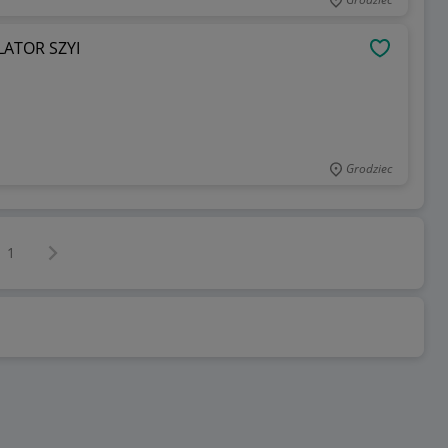
ATOR SZYI
OBSERWU
Grodziec
Następna strona
z
1