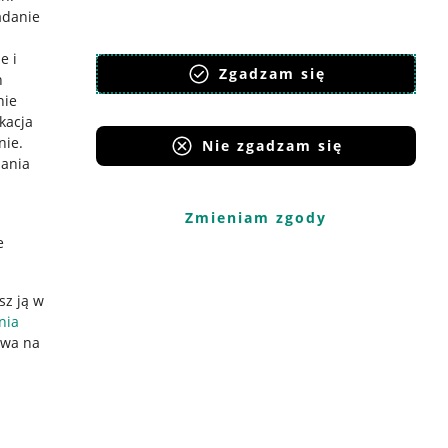
adanie
e i
Zgadzam się
h
nie
ikacja
nie
.
Nie zgadzam się
iania
Zmieniam zgody
e
sz ją w
nia
ywa na