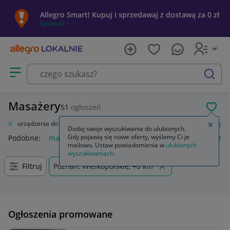
Allegro Smart! Kupuj i sprzedawaj z dostawą za 0 zł
Sprawdź »
Otwórz menu z kategoriami
szukaj
Masażery
51
ogłoszeń
POL
przęt i urządzenia do masażu
Masażery i urządzenia masujące
Masażery
Zamkn
Dodaj swoje wyszukiwania do ulubionych.
Gdy pojawią się nowe oferty, wyślemy Ci je
Podobne:
masażery
masażer
masażer do stóp
masażery i
mailowo. Ustaw powiadomienia w
ulubionych
wyszukiwaniach
.
Filtruj
Poznań, Wielkopolskie, +0 km
Ogłoszenia promowane