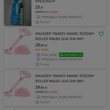
KRĘGOSŁUP
25
zł
OFERTA Z
ALLEGRO
SPRZEDAJĄCY: OSOBA PRYWATNA
Poznań
MASAŻER TWARZY KWARC RÓŻOWY
OBSE
ROLLER WAŁEK GUA SHA MK1
29
,99
zł
KUP TERAZ
STAN: NOWY
DOSTAWA 0 ZŁ
SPRZEDAJĄCY: OSOBA PRYWATNA
Poznań
MASAŻER TWARZY KWARC RÓŻOWY
ROLLER WAŁEK GUA SHA MK1
29
,99
zł
OFERTA Z
ALLEGRO
SPRZEDAJĄCY: OSOBA PRYWATNA
Poznań