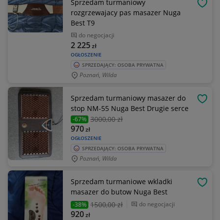
Sprzedam turmaniowy
OBSE
rozgrzewajacy pas masazer Nuga
Best T9
do negocjacji
2 225
zł
OGŁOSZENIE
SPRZEDAJĄCY: OSOBA PRYWATNA
Poznań, Wilda
Sprzedam turmaniowy masazer do
OBSE
stop NM-55 Nuga Best Drugie serce
3000
,00 zł
-67%
970
zł
OGŁOSZENIE
SPRZEDAJĄCY: OSOBA PRYWATNA
Poznań, Wilda
Sprzedam turmaniowe wkladki
OBSE
masazer do butow Nuga Best
1500
,00 zł
do negocjacji
-38%
920
zł