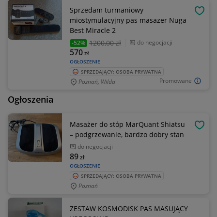
Sprzedam turmaniowy
OBSE
miostymulacyjny pas masazer Nuga
Best Miracle 2
1200
,00 zł
do negocjacji
-52%
570
zł
OGŁOSZENIE
SPRZEDAJĄCY: OSOBA PRYWATNA
Promowane
Poznań, Wilda
Ogłoszenia
Masażer do stóp MarQuant Shiatsu
OBSE
– podgrzewanie, bardzo dobry stan
do negocjacji
89
zł
OGŁOSZENIE
SPRZEDAJĄCY: OSOBA PRYWATNA
Poznań
ZESTAW KOSMODISK PAS MASUJĄCY