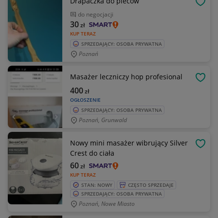
Drapaczka do pleców
OBSE
do negocjacji
30
zł
KUP TERAZ
SPRZEDAJĄCY: OSOBA PRYWATNA
Poznań
Masażer leczniczy hop profesional
OBSE
400
zł
OGŁOSZENIE
SPRZEDAJĄCY: OSOBA PRYWATNA
Poznań, Grunwald
Nowy mini masażer wibrujący Silver
OBSE
Crest do ciała
60
zł
KUP TERAZ
STAN: NOWY
CZĘSTO SPRZEDAJE
SPRZEDAJĄCY: OSOBA PRYWATNA
Poznań, Nowe Miasto