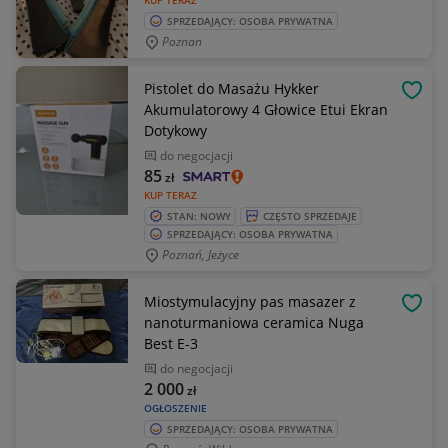
KUP TERAZ
SPRZEDAJĄCY: OSOBA PRYWATNA
Poznan
Pistolet do Masażu Hykker
OBSE
Akumulatorowy 4 Głowice Etui Ekran
Dotykowy
do negocjacji
85
zł
KUP TERAZ
STAN: NOWY
CZĘSTO SPRZEDAJE
SPRZEDAJĄCY: OSOBA PRYWATNA
Poznań, Jeżyce
Miostymulacyjny pas masazer z
OBSE
nanoturmaniowa ceramica Nuga
Best E-3
do negocjacji
2 000
zł
OGŁOSZENIE
SPRZEDAJĄCY: OSOBA PRYWATNA