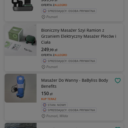
OFERTA Z
ALLEGRO
SPRZEDAJĄCY: OSOBA PRYWATNA
Poznań
Bioniczny Masażer Szyi Ramion z
Grzaniem Elektryczny Masażer Pleców i
Ciała
249
,99
zł
OFERTA Z
ALLEGRO
SPRZEDAJĄCY: OSOBA PRYWATNA
Poznań
Masażer Do Wanny - BaByliss Body
OBSE
Benefits
150
zł
KUP TERAZ
STAN: NOWY
SPRZEDAJĄCY: OSOBA PRYWATNA
Poznań, Wilda