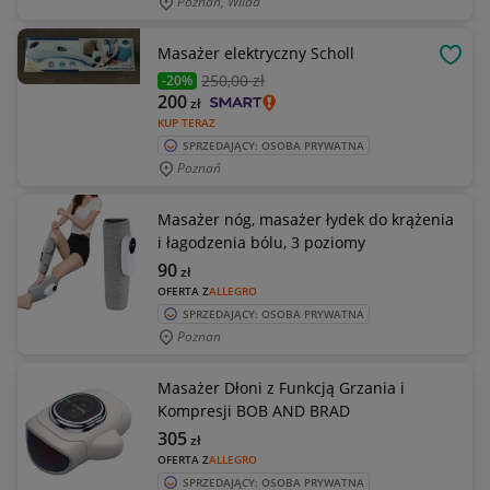
Poznań, Wilda
Masażer elektryczny Scholl
OBSE
250
,00 zł
-20%
200
zł
KUP TERAZ
SPRZEDAJĄCY: OSOBA PRYWATNA
Poznań
Masażer nóg, masażer łydek do krążenia
i łagodzenia bólu, 3 poziomy
90
zł
OFERTA Z
ALLEGRO
SPRZEDAJĄCY: OSOBA PRYWATNA
Poznan
Masażer Dłoni z Funkcją Grzania i
Kompresji BOB AND BRAD
305
zł
OFERTA Z
ALLEGRO
SPRZEDAJĄCY: OSOBA PRYWATNA