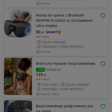
Poznan
Maska do spania z Bluetooth
OBSE
RENPHO R-GS002 ze słuchawkami
Ultra miękka
90
zł
KUP TERAZ
CZĘSTO SPRZEDAJE
SPRZEDAJĄCY: OSOBA PRYWATNA
Poznań
Bioniczny masazer bezprzewodowy
OBSE
149
,00 zł
-13%
129
zł
KUP TERAZ
STAN: NOWY
CZĘSTO SPRZEDAJE
SPRZEDAJĄCY: OSOBA PRYWATNA
Poznań, Wilda
Bezprzewodowy podgrzewany pas
OBSE
na ramię