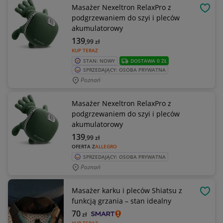
Masażer Nexeltron RelaxPro z
OBSE
podgrzewaniem do szyi i pleców
akumulatorowy
139
,99
zł
KUP TERAZ
STAN: NOWY
DOSTAWA 0 ZŁ
SPRZEDAJĄCY: OSOBA PRYWATNA
Poznań
Masażer Nexeltron RelaxPro z
podgrzewaniem do szyi i pleców
akumulatorowy
139
,99
zł
OFERTA Z
ALLEGRO
SPRZEDAJĄCY: OSOBA PRYWATNA
Poznań
Masażer karku i pleców Shiatsu z
OBSE
funkcją grzania – stan idealny
70
zł