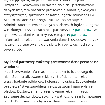
Wyrażając zgodę na przechowywanie informacji na
urządzeniu końcowym lub dostęp do nich i przetwarzanie
danych (w tym w obszarze profilowania, analiz rynkowych i
statystycznych) sprawiasz, że łatwiej będzie odnaleźć Ci w
Allegro dokładnie to, czego szukasz i potrzebujesz.
Administratorem Twoich danych osobowych będzie Allegro a
w niektórych przypadkach nasi partnerzy (
17
partnerów
), w
Nawigacja
tym tzw. “Zaufani Partnerzy IAB Europe” (
9
partnerów
).
Przydatne informacje
Informacja o celach przetwarzania danych osobowych przez
naszych partnerów znajduje się w ich politykach ochrony
prywatności.
Jak to działa
Napisz do nas
My i nasi partnerzy możemy przetwarzać dane personalne
w celach:
Allegro Gadane dla sprzedających
Przechowywanie informacji na urządzeniu lub dostęp do
Allegro Gadane dla kupujących
nich
.
Spersonalizowane reklamy i treści, pomiar reklam i
treści, badanie odbiorców i ulepszanie usług
.
Zapewnienie
Mapa miejscowości
bezpieczeństwa, zapobieganie oszustwom i naprawianie
błędów
.
Dostarczanie i prezentowanie reklam i treści
.
Informacje prawne
Zapisanie decyzji dotyczących prywatności oraz informowanie
o nich
.
Dopasowanie i łączenie danych z innych źródeł
.
Regulamin