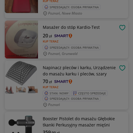
KUP TERAZ
SPRZEDAJĄCY: OSOBA PRYWATNA
Poznań, Nowe Miasto
Masażer do stóp Kardio-Test
OBSE
20
zł
KUP TERAZ
SPRZEDAJĄCY: OSOBA PRYWATNA
Poznań, Grunwald
Napinacz pleców i karku, Urządzenie
OBSE
do masażu karku i pleców, szary
70
zł
KUP TERAZ
STAN: NOWY
CZĘSTO SPRZEDAJE
SPRZEDAJĄCY: OSOBA PRYWATNA
Poznań
Booster Pistolet do masażu Głębokie
tkanki Perkusyjny masażer mięśni
359
,99
zł