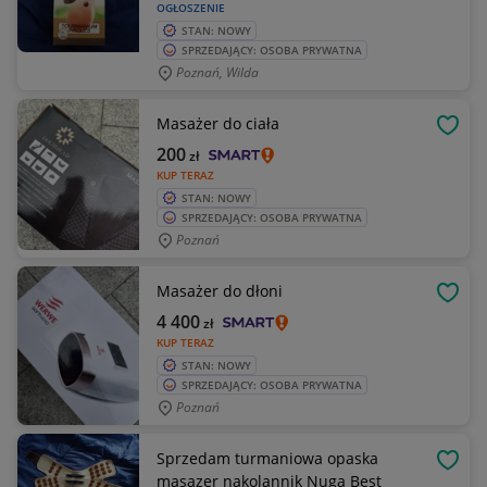
OGŁOSZENIE
STAN: NOWY
SPRZEDAJĄCY: OSOBA PRYWATNA
Poznań, Wilda
Masażer do ciała
OBSE
200
zł
KUP TERAZ
STAN: NOWY
SPRZEDAJĄCY: OSOBA PRYWATNA
Poznań
Masażer do dłoni
OBSE
4 400
zł
KUP TERAZ
STAN: NOWY
SPRZEDAJĄCY: OSOBA PRYWATNA
Poznań
Sprzedam turmaniowa opaska
OBSE
masazer nakolannik Nuga Best