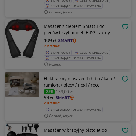
STAN: NOWY
CZĘSTO SPRZEDAJE
SPRZEDAJĄCY: OSOBA PRYWATNA
Poznań, Jeżyce
Masażer z ciepłem Shiatsu do
OBSE
pleców i szyi model JH-R2 czarny
109
zł
KUP TERAZ
STAN: NOWY
CZĘSTO SPRZEDAJE
SPRZEDAJĄCY: OSOBA PRYWATNA
Poznań
Elektryczny masażer Tchibo / kark /
OBSE
ramiona/ plecy / nogi / ręce
139
,00 zł
-28%
99
zł
KUP TERAZ
SPRZEDAJĄCY: OSOBA PRYWATNA
Poznań, Jeżyce
Masażer wibracyjny pistolet do
OBSE