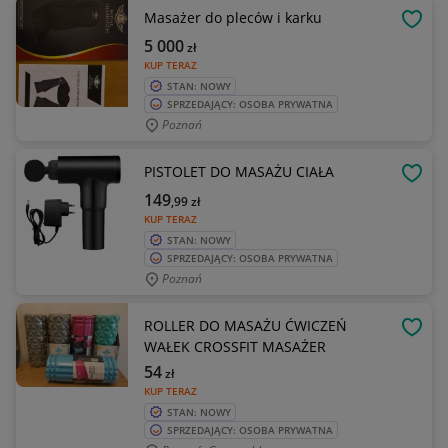
Masażer do pleców i karku
OBSE
5 000
zł
KUP TERAZ
STAN: NOWY
SPRZEDAJĄCY: OSOBA PRYWATNA
Poznań
PISTOLET DO MASAŻU CIAŁA
OBSE
149
,99
zł
KUP TERAZ
STAN: NOWY
SPRZEDAJĄCY: OSOBA PRYWATNA
Poznań
ROLLER DO MASAŻU ĆWICZEŃ
OBSE
WAŁEK CROSSFIT MASAŻER
54
zł
KUP TERAZ
STAN: NOWY
SPRZEDAJĄCY: OSOBA PRYWATNA