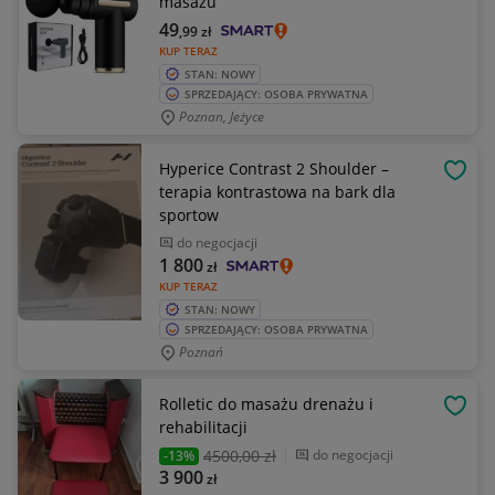
masażu
49
,99
zł
KUP TERAZ
STAN: NOWY
SPRZEDAJĄCY: OSOBA PRYWATNA
Poznan, Jeżyce
Hyperice Contrast 2 Shoulder –
OBSE
terapia kontrastowa na bark dla
sportow
do negocjacji
1 800
zł
KUP TERAZ
STAN: NOWY
SPRZEDAJĄCY: OSOBA PRYWATNA
Poznań
Rolletic do masażu drenażu i
OBSE
rehabilitacji
4500
,00 zł
do negocjacji
-13%
3 900
zł