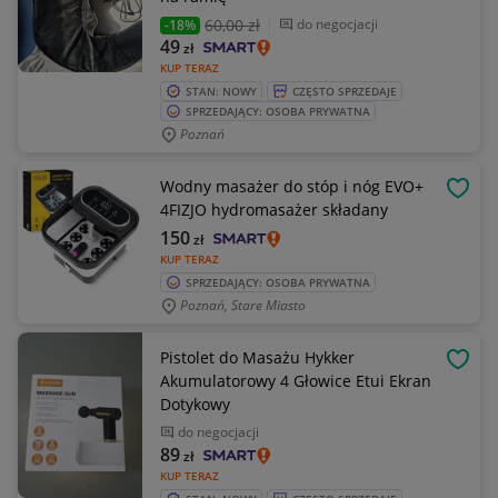
60
,00 zł
do negocjacji
-18%
49
zł
KUP TERAZ
STAN: NOWY
CZĘSTO SPRZEDAJE
SPRZEDAJĄCY: OSOBA PRYWATNA
Poznań
Wodny masażer do stóp i nóg EVO+
OBSE
4FIZJO hydromasażer składany
150
zł
KUP TERAZ
SPRZEDAJĄCY: OSOBA PRYWATNA
Poznań, Stare Miasto
Pistolet do Masażu Hykker
OBSE
Akumulatorowy 4 Głowice Etui Ekran
Dotykowy
do negocjacji
89
zł
KUP TERAZ