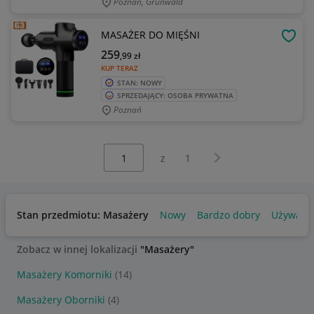
Poznań, Grunwald
MASAŻER DO MIĘŚNI
OBSE
259
,99
zł
KUP TERAZ
STAN: NOWY
SPRZEDAJĄCY: OSOBA PRYWATNA
Poznań
Wybierz stronę:
Następna strona
z
1
Stan przedmiotu: Masażery
Nowy
Bardzo dobry
Używany
Zobacz w innej lokalizacji
"Masażery"
Masażery Komorniki
(14)
Masażery Oborniki
(4)