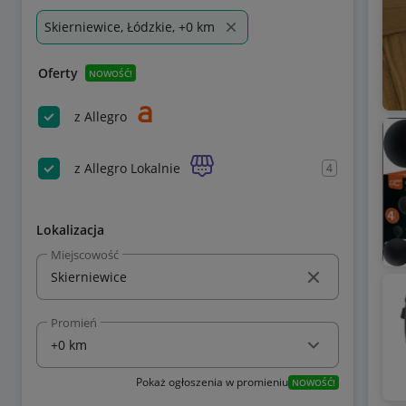
Skierniewice, Łódzkie, +0 km
Oferty
NOWOŚĆ!
z Allegro
z Allegro Lokalnie
4
Lokalizacja
Miejscowość
Promień
Pokaż ogłoszenia w promieniu
NOWOŚĆ!