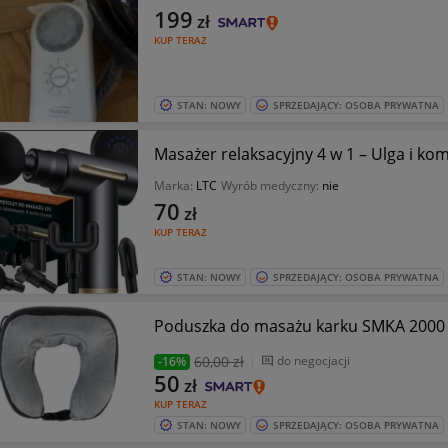
199
zł
KUP TERAZ
STAN: NOWY
SPRZEDAJĄCY: OSOBA PRYWATNA
Masażer relaksacyjny 4 w 1 – Ulga i kom
Marka:
LTC
Wyrób medyczny:
nie
70
zł
KUP TERAZ
STAN: NOWY
SPRZEDAJĄCY: OSOBA PRYWATNA
Poduszka do masażu karku SMKA 2000
60
,00 zł
do negocjacji
-16%
50
zł
KUP TERAZ
STAN: NOWY
SPRZEDAJĄCY: OSOBA PRYWATNA