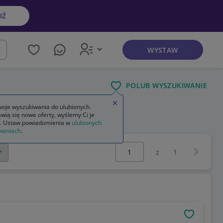
DŹ
WYSTAW
kaj
POLUB WYSZUKIWANIE
Zamknij wskazówkę
oje wyszukiwania do ulubionych.
wią się nowe oferty, wyślemy Ci je
. Ustaw powiadomienia w
ulubionych
waniach
.
Wybierz stronę:
Następna 
z
1
OBSERWU