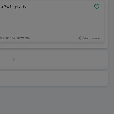
a 3w1+ gratis
OBSERWU
Skierniewice
ĄCY: OSOBA PRYWATNA
Następna strona
z
1