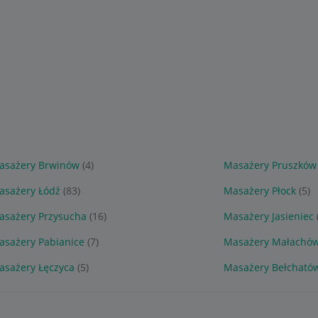
asażery Brwinów
(4)
Masażery Pruszków
asażery Łódź
(83)
Masażery Płock
(5)
asażery Przysucha
(16)
Masażery Jasieniec
asażery Pabianice
(7)
Masażery Małachó
asażery Łęczyca
(5)
Masażery Bełcható