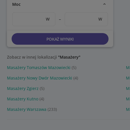
Moc
W
–
W
POKAŻ WYNIKI
Zobacz w innej lokalizacji
"Masażery"
Masażery Tomaszów Mazowiecki
(5)
M
Masażery Nowy Dwór Mazowiecki
(4)
M
Masażery Zgierz
(5)
M
Masażery Kutno
(4)
M
Masażery Warszawa
(233)
M