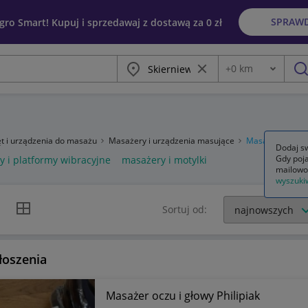
SPRAW
egro Smart! Kupuj i sprzedawaj z dostawą za 0 zł
Miasto
Wyczyść frazę
+
0
km
Odległość
szu
t i urządzenia do masażu
Masażery i urządzenia masujące
Masażery
Dodaj sw
Gdy poja
 i platformy wibracyjne
masażery i motylki
mailowo
wyszuki
k listy
Widok siatki
Sortuj od:
łoszenia
Masażer oczu i głowy Philipiak