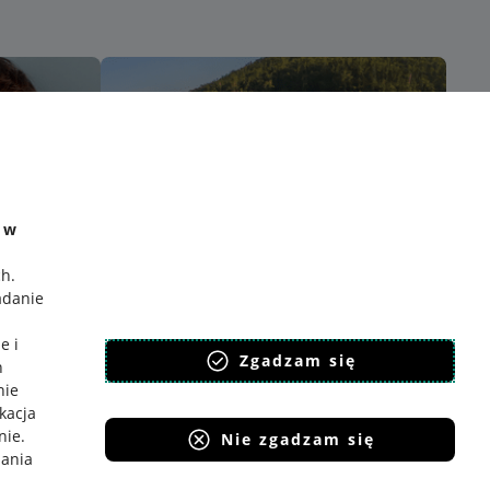
e w
ch
.
adanie
e i
Zgadzam się
h
nie
ikacja
nie
.
Nie zgadzam się
iania