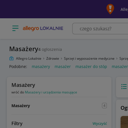
All
Otwórz menu z kategoriami
Masażery
4
ogłoszenia
Allegro Lokalnie
Zdrowie
Sprzęt i wyposażenie medyczne
Sprzę
Podobne:
masażery
masażer
masażer do stóp
masażery
Masażery
Wido
wróć do
Masażery i urządzenia masujące
Masażery
4
Og
Filtry
Wyczyść