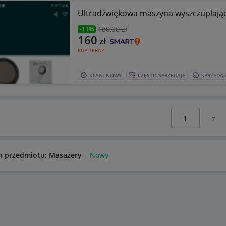
Ultradźwiękowa maszyna wyszczuplając
180
,00 zł
-11%
160
zł
KUP TERAZ
STAN: NOWY
CZĘSTO SPRZEDAJE
SPRZEDAJ
Wybierz stronę:
n przedmiotu: Masażery
Nowy