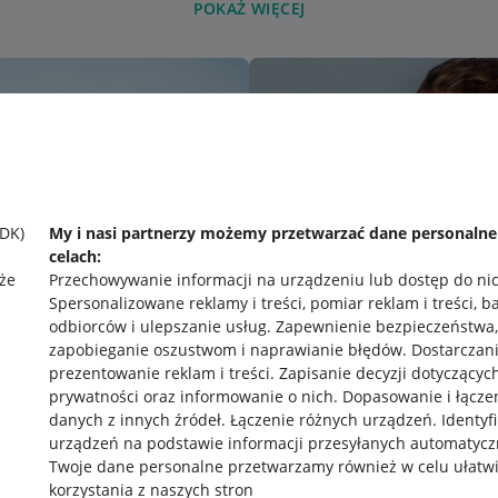
POKAŻ WIĘCEJ
SDK)
My i nasi partnerzy możemy przetwarzać dane personaln
celach:
że
Przechowywanie informacji na urządzeniu lub dostęp do ni
Spersonalizowane reklamy i treści, pomiar reklam i treści, b
odbiorców i ulepszanie usług
.
Zapewnienie bezpieczeństwa,
zapobieganie oszustwom i naprawianie błędów
.
Dostarczani
prezentowanie reklam i treści
.
Zapisanie decyzji dotyczącyc
prywatności oraz informowanie o nich
.
Dopasowanie i łącze
danych z innych źródeł
.
Łączenie różnych urządzeń
.
Identyf
urządzeń na podstawie informacji przesyłanych automatycz
rawne
Pobierz aplikację
Twoje dane personalne przetwarzamy również w celu ułatw
korzystania z naszych stron