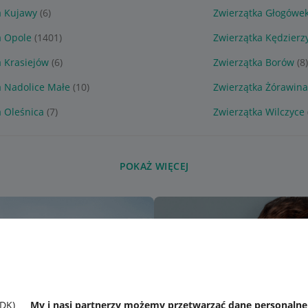
a Kujawy
(6)
Zwierzątka Głogówe
a Opole
(1401)
Zwierzątka Kędzierz
a Krasiejów
(6)
Zwierzątka Borów
(8
a Nadolice Małe
(10)
Zwierzątka Żórawin
a Oleśnica
(7)
Zwierzątka Wilczyce
POKAŻ WIĘCEJ
SDK)
My i nasi partnerzy możemy przetwarzać dane personaln