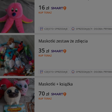
16
zł
KUP TERAZ
CZĘSTO SPRZEDAJE
SPRZEDAJĄCY: OSOBA PRYW
Maskotki zestaw że zdięcia
35
zł
KUP TERAZ
CZĘSTO SPRZEDAJE
SPRZEDAJĄCY: OSOBA PRYW
Maskotki + książka
70
zł
KUP TERAZ