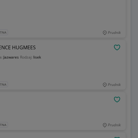
Prudnik
ATNA
RENCE HUGMEES
OBSERWU
a:
Jazwares
Rodzaj:
lisek
Prudnik
ATNA
OBSERWU
Prudnik
ATNA