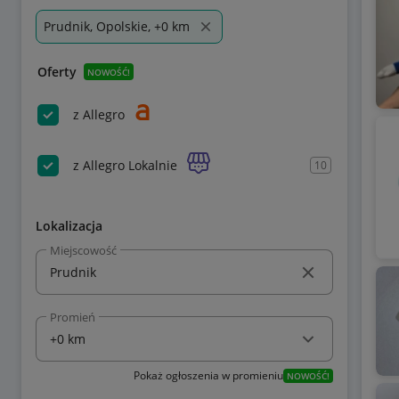
Prudnik, Opolskie, +0 km
Oferty
NOWOŚĆ!
z Allegro
z Allegro Lokalnie
10
Lokalizacja
Miejscowość
Promień
Pokaż ogłoszenia w promieniu
NOWOŚĆ!