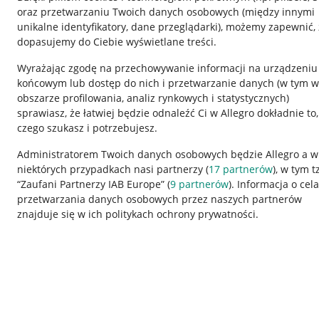
oraz przetwarzaniu Twoich danych osobowych
(między innymi
unikalne identyfikatory, dane przeglądarki)
, możemy zapewnić, 
dopasujemy do Ciebie wyświetlane treści.
Wyrażając zgodę na przechowywanie informacji na urządzeniu
końcowym lub dostęp do nich i przetwarzanie danych (w tym w
obszarze profilowania, analiz rynkowych i statystycznych)
sprawiasz, że łatwiej będzie odnaleźć Ci w Allegro dokładnie to,
czego szukasz i potrzebujesz.
Przydatne informacje
Informacje p
Administratorem Twoich danych osobowych będzie Allegro a w
niektórych przypadkach nasi partnerzy (
17
partnerów
), w tym t
Jak to działa
Regulamin
“Zaufani Partnerzy IAB Europe” (
9
partnerów
). Informacja o cel
Napisz do nas
Polityka plików
przetwarzania danych osobowych przez naszych partnerów
znajduje się w ich politykach ochrony prywatności.
Allegro Gadane dla sprzedających
Ustawienia plik
Allegro Gadane dla kupujących
Udostępnianie l
Mapa miejscowości
Informacje dla