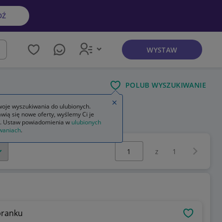
DŹ
WYSTAW
kaj
POLUB WYSZUKIWANIE
Zamknij wskazówkę
oje wyszukiwania do ulubionych.
wią się nowe oferty, wyślemy Ci je
. Ustaw powiadomienia w
ulubionych
waniach
.
Wybierz stronę:
Następna 
z
1
branku
OBSERWU