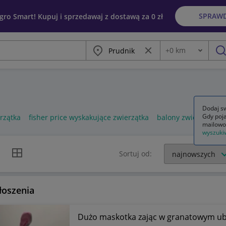
SPRAW
egro Smart! Kupuj i sprzedawaj z dostawą za 0 zł
Miasto
Wyczyść frazę
+
0
km
Odległość
szu
Dodaj sw
Gdy poja
rzątka
fisher price wyskakujące zwierzątka
balony zwierzątka
mailowo
wyszuki
k listy
Widok siatki
Sortuj od:
łoszenia
Dużo maskotka zając w granatowym u