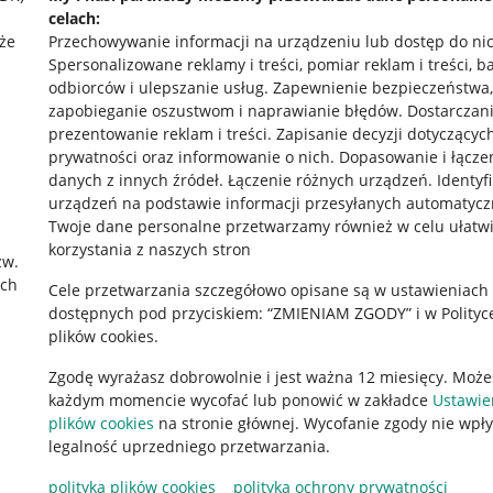
celach:
że
Przechowywanie informacji na urządzeniu lub dostęp do ni
Spersonalizowane reklamy i treści, pomiar reklam i treści, b
odbiorców i ulepszanie usług
.
Zapewnienie bezpieczeństwa,
zapobieganie oszustwom i naprawianie błędów
.
Dostarczani
prezentowanie reklam i treści
.
Zapisanie decyzji dotyczącyc
prywatności oraz informowanie o nich
.
Dopasowanie i łącze
danych z innych źródeł
.
Łączenie różnych urządzeń
.
Identyf
urządzeń na podstawie informacji przesyłanych automatycz
rawne
Pobierz aplikację
Twoje dane personalne przetwarzamy również w celu ułatw
korzystania z naszych stron
zw.
ach
Cele przetwarzania szczegółowo opisane są w ustawieniach
 "cookies"
dostępnych pod przyciskiem: “ZMIENIAM ZGODY” i w Polityc
plików cookies.
ów "cookies"
Zgodę wyrażasz dobrowolnie i jest ważna 12 miesięcy. Może
okalizacji
każdym momencie wycofać lub ponowić w zakładce
Ustawie
 Aktu o Usługach Cyfrowych
plików cookies
na stronie głównej. Wycofanie zgody nie wpł
legalność uprzedniego przetwarzania.
polityka plików cookies
polityka ochrony prywatności