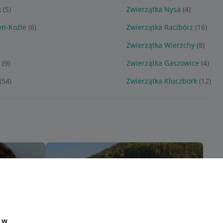
k
(5)
Zwierzątka Nysa
(4)
yn-Koźle
(6)
Zwierzątka Racibórz
(16)
)
Zwierzątka Wierzchy
(8)
a
(9)
Zwierzątka Gaszowice
(4)
(54)
Zwierzątka Kluczbork
(12)
e w