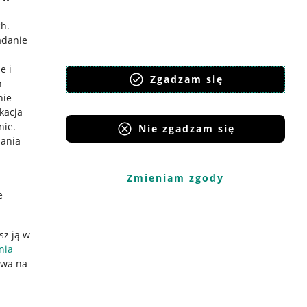
ch
.
adanie
e i
Zgadzam się
h
nie
ikacja
nie
.
Nie zgadzam się
iania
Zmieniam zgody
e
sz ją w
nia
ywa na