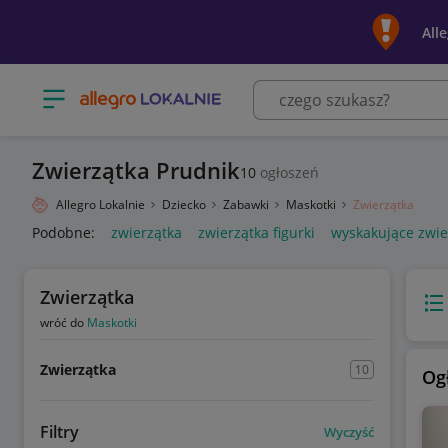
All
Otwórz menu z kategoriami
Zwierzątka Prudnik
10
ogłoszeń
Allegro Lokalnie
Dziecko
Zabawki
Maskotki
Zwierzątka
Podobne:
zwierzątka
zwierzątka figurki
wyskakujące zwie
Zwierzątka
Wido
wróć do
Maskotki
Zwierzątka
10
Og
Filtry
Wyczyść