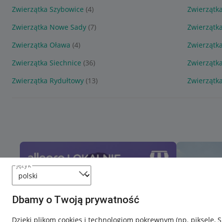
Zwierzątka Szybowice
(4)
Zwierzątk
Zwierzątka Nowe Sady
(7)
Zwierzątk
Zwierzątka Oława
(4)
Zwierzątk
Zwierzątka Siechnice
(36)
Zwierzątk
Zwierzątka Rydułtowy
(13)
Zwierzątk
język
Dbamy o Twoją prywatność
Dzięki plikom cookies i technologiom pokrewnym
(np. piksele, 