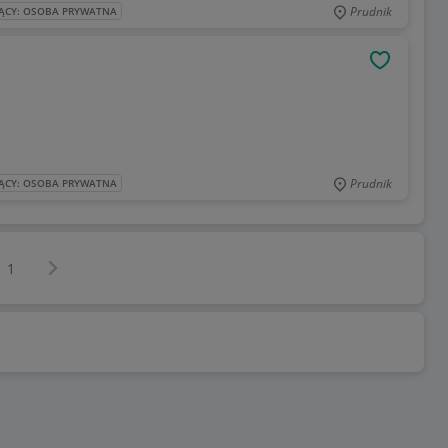
Prudnik
ĄCY: OSOBA PRYWATNA
OBSERWU
Prudnik
ĄCY: OSOBA PRYWATNA
Następna strona
z
1