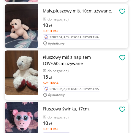
Mały,pluszowy miś, 10cm,używane.
OBSE
do negocjacji
10
zł
KUP TERAZ
SPRZEDAJĄCY: OSOBA PRYWATNA
Rydułtowy
Pluszowy miś z napisem
OBSE
LOVE,50cm,używane
do negocjacji
15
zł
KUP TERAZ
SPRZEDAJĄCY: OSOBA PRYWATNA
Rydułtowy
Pluszowa świnka, 17cm,
OBSE
do negocjacji
10
zł
KUP TERAZ