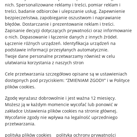
Allegro Gadane dla kupujących
nich
.
Spersonalizowane reklamy i treści, pomiar reklam i
treści, badanie odbiorców i ulepszanie usług
.
Zapewnienie
Mapa miejscowości
bezpieczeństwa, zapobieganie oszustwom i naprawianie
błędów
.
Dostarczanie i prezentowanie reklam i treści
.
Informacje prawne
Zapisanie decyzji dotyczących prywatności oraz informowanie
o nich
.
Dopasowanie i łączenie danych z innych źródeł
.
Regulamin
Łączenie różnych urządzeń
.
Identyfikacja urządzeń na
podstawie informacji przesyłanych automatycznie
.
Polityka plików "cookies"
Twoje dane personalne przetwarzamy również w celu
ułatwiania korzystania z naszych stron
Ustawienia plików "cookies"
Cele przetwarzania szczegółowo opisane są w ustawieniach
Udostępnianie lokalizacji
dostępnych pod przyciskiem: “ZMIENIAM ZGODY” i w Polityce
Informacje dla Aktu o Usługach Cyfrowych
plików cookies.
Zgodę wyrażasz dobrowolnie i jest ważna 12 miesięcy.
Pobierz aplikację
Możesz ją w każdym momencie wycofać lub ponowić w
zakładce
Ustawienia plików cookies
na stronie głównej.
Wycofanie zgody nie wpływa na legalność uprzedniego
przetwarzania.
polityka plików cookies
polityka ochrony prywatności