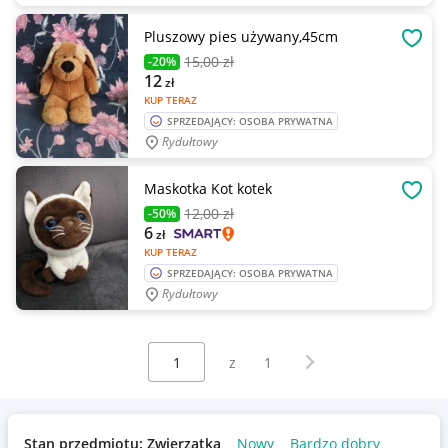
Pluszowy pies używany,45cm
OBSE
15
,00 zł
-20%
12
zł
KUP TERAZ
SPRZEDAJĄCY: OSOBA PRYWATNA
Rydułtowy
Maskotka Kot kotek
OBSE
12
,00 zł
-50%
6
zł
KUP TERAZ
SPRZEDAJĄCY: OSOBA PRYWATNA
Rydułtowy
Wybierz stronę:
Następna strona
z
1
Stan przedmiotu: Zwierzątka
Nowy
Bardzo dobry