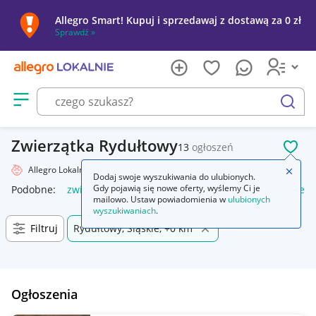
Allegro Smart! Kupuj i sprzedawaj z dostawą za 0 zł
Sprawdź »
Otwórz menu z kategoriami
szukaj
Zwierzątka Rydułtowy
13
ogłoszeń
POL
Allegro Lokalnie
Dziecko
Zabawki
Maskotki
Zwierzątka
Zamkn
Dodaj swoje wyszukiwania do ulubionych.
Gdy pojawią się nowe oferty, wyślemy Ci je
Podobne:
zwierzątka
zwierzątka figurki
wyskakujące zwierz
mailowo. Ustaw powiadomienia w
ulubionych
wyszukiwaniach
.
Filtruj
Rydułtowy, Śląskie, +0 km
Ogłoszenia