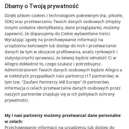
Dbamy o Twoją prywatność
Dzięki plikom cookies i technologiom pokrewnym
(np. piksele,
SDK)
oraz przetwarzaniu Twoich danych osobowych
(między
innymi unikalne identyfikatory, dane przeglądarki)
, możemy
zapewnić, że dopasujemy do Ciebie wyświetlane treści.
Wyrażając zgodę na przechowywanie informacji na
urządzeniu końcowym lub dostęp do nich i przetwarzanie
danych (w tym w obszarze profilowania, analiz rynkowych i
statystycznych) sprawiasz, że łatwiej będzie odnaleźć Ci w
Allegro dokładnie to, czego szukasz i potrzebujesz.
Administratorem Twoich danych osobowych będzie Allegro a
w niektórych przypadkach nasi partnerzy (
17
partnerów
), w
tym tzw. “Zaufani Partnerzy IAB Europe” (
9
partnerów
).
Przydatne informacje
Informacja o celach przetwarzania danych osobowych przez
naszych partnerów znajduje się w ich politykach ochrony
prywatności.
Jak to działa
Napisz do nas
My i nasi partnerzy możemy przetwarzać dane personalne
w celach:
Allegro Gadane dla sprzedających
Przechowywanie informacji na urządzeniu lub dostęp do