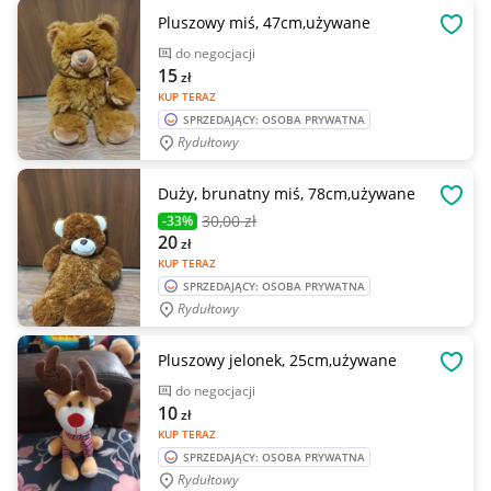
Pluszowy miś, 47cm,używane
OBSE
do negocjacji
15
zł
KUP TERAZ
SPRZEDAJĄCY: OSOBA PRYWATNA
Rydułtowy
Duży, brunatny miś, 78cm,używane
OBSE
30
,00 zł
-33%
20
zł
KUP TERAZ
SPRZEDAJĄCY: OSOBA PRYWATNA
Rydułtowy
Pluszowy jelonek, 25cm,używane
OBSE
do negocjacji
10
zł
KUP TERAZ
SPRZEDAJĄCY: OSOBA PRYWATNA
Rydułtowy