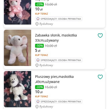
13
,00 zł
-23%
10
zł
KUP TERAZ
SPRZEDAJĄCY: OSOBA PRYWATNA
Rydułtowy
Zabawka słonik, maskotka
OBSE
33cm,używany
10
,00 zł
-50%
5
zł
KUP TERAZ
SPRZEDAJĄCY: OSOBA PRYWATNA
Rydułtowy
Pluszowy pies,maskotka
OBSE
,49cm,używane
15
,00 zł
-33%
10
zł
KUP TERAZ
SPRZEDAJĄCY: OSOBA PRYWATNA
Rydułtowy