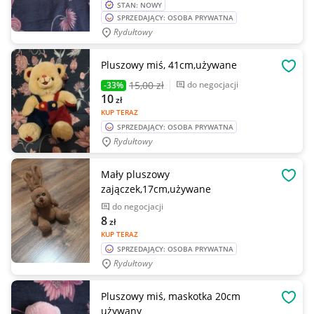
STAN: NOWY
SPRZEDAJĄCY: OSOBA PRYWATNA
Rydułtowy
Pluszowy miś, 41cm,używane
OBSE
15
,00 zł
do negocjacji
-33%
10
zł
KUP TERAZ
SPRZEDAJĄCY: OSOBA PRYWATNA
Rydułtowy
Mały pluszowy
OBSE
zajączek,17cm,używane
do negocjacji
8
zł
KUP TERAZ
SPRZEDAJĄCY: OSOBA PRYWATNA
Rydułtowy
Pluszowy miś, maskotka 20cm
OBSE
używany