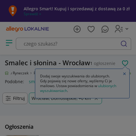
Allegro Smart! Kupuj i sprzedawaj z dostawą za 0 zł
Sprawdź »
Otwórz menu z kategoriami
szukaj
Smalec i słonina - Wrocław
1
ogłoszenie
POL
Lokalny Ryneczek
Produkty spożywcze
Mięso i wędliny
Smalec i słonina
Zamkn
Dodaj swoje wyszukiwania do ulubionych.
Gdy pojawią się nowe oferty, wyślemy Ci je
Podobne:
smalec i slonina
mailowo. Ustaw powiadomienia w
ulubionych
wyszukiwaniach
.
Filtruj
Wrocław, Dolnośląskie, +0 km
Ogłoszenia