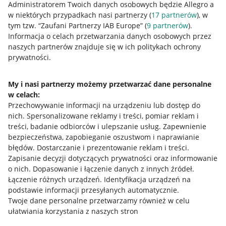
Administratorem Twoich danych osobowych będzie Allegro a
Napisz do nas
w niektórych przypadkach nasi partnerzy (
17
partnerów
), w
tym tzw. “Zaufani Partnerzy IAB Europe” (
9
partnerów
).
Allegro Gadane dla sprzedających
Informacja o celach przetwarzania danych osobowych przez
naszych partnerów znajduje się w ich politykach ochrony
Allegro Gadane dla kupujących
prywatności.
Mapa miejscowości
My i nasi partnerzy możemy przetwarzać dane personalne
Informacje prawne
w celach:
Przechowywanie informacji na urządzeniu lub dostęp do
Regulamin
nich
.
Spersonalizowane reklamy i treści, pomiar reklam i
treści, badanie odbiorców i ulepszanie usług
.
Zapewnienie
Polityka plików "cookies"
bezpieczeństwa, zapobieganie oszustwom i naprawianie
błędów
.
Dostarczanie i prezentowanie reklam i treści
.
Ustawienia plików "cookies"
Zapisanie decyzji dotyczących prywatności oraz informowanie
Udostępnianie lokalizacji
o nich
.
Dopasowanie i łączenie danych z innych źródeł
.
Łączenie różnych urządzeń
.
Identyfikacja urządzeń na
Informacje dla Aktu o Usługach Cyfrowych
podstawie informacji przesyłanych automatycznie
.
Twoje dane personalne przetwarzamy również w celu
Pobierz aplikację
ułatwiania korzystania z naszych stron