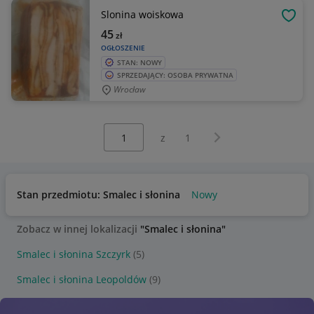
Slonina woiskowa
OBSE
45
zł
OGŁOSZENIE
STAN: NOWY
SPRZEDAJĄCY: OSOBA PRYWATNA
Wrocław
Wybierz stronę:
Następna strona
z
1
Stan przedmiotu: Smalec i słonina
Nowy
Zobacz w innej lokalizacji
"Smalec i słonina"
Smalec i słonina Szczyrk
(5)
Smalec i słonina Leopoldów
(9)