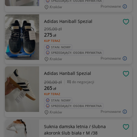
SPRZEDAJĄCY: OSOBA PRYWATNA
Promowane
Kraków
Adidas Haniball Spezial
OBSE
295
,00 zł
275
zł
KUP TERAZ
STAN: NOWY
SPRZEDAJĄCY: OSOBA PRYWATNA
Promowane
Kraków
Adidas Hanball Spezial
OBSE
290
,00 zł
do negocjacji
265
zł
KUP TERAZ
STAN: NOWY
SPRZEDAJĄCY: OSOBA PRYWATNA
Promowane
Kraków
Suknia damska letnia / ślubna
OBSE
akoronk ślub biała r M /38