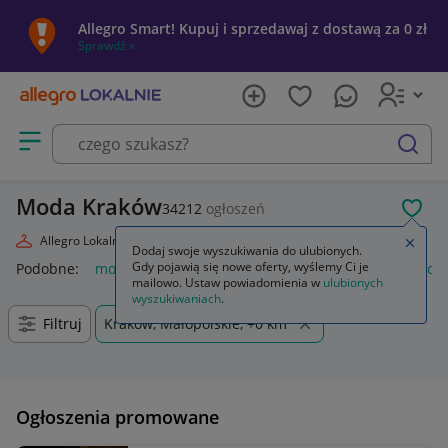
Allegro Smart! Kupuj i sprzedawaj z dostawą za 0 zł
Sprawdź »
Otwórz menu z kategoriami
szukaj
Moda Kraków
34212
ogłoszeń
POL
Allegro Lokalnie
Moda
Zamkn
Dodaj swoje wyszukiwania do ulubionych.
Gdy pojawią się nowe oferty, wyślemy Ci je
Podobne:
moda
markowa moda 2026
moda damska
moda
mailowo. Ustaw powiadomienia w
ulubionych
wyszukiwaniach
.
Filtruj
Kraków, Małopolskie, +0 km
Ogłoszenia promowane