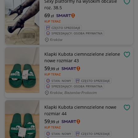
Sexy platformy na wysokim obcasie
OBSE
roz. 38.5
69
zł
KUP TERAZ
CZĘSTO SPRZEDAJE
SPRZEDAJĄCY: OSOBA PRYWATNA
Kraków
Klapki Kubota ciemnozielone zielone
OBSE
nowe rozmiar 43
59
,99
zł
KUP TERAZ
STAN: NOWY
CZĘSTO SPRZEDAJE
SPRZEDAJĄCY: OSOBA PRYWATNA
Kraków, Bieżanów-Prokocim
Klapki Kubota ciemnozielone nowe
OBSE
rozmiar 44
59
,99
zł
KUP TERAZ
STAN: NOWY
CZĘSTO SPRZEDAJE