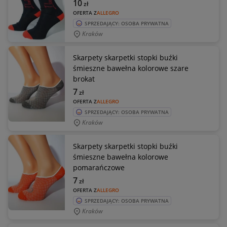
10
zł
OFERTA Z
ALLEGRO
SPRZEDAJĄCY: OSOBA PRYWATNA
Kraków
Skarpety skarpetki stopki buźki
śmieszne bawełna kolorowe szare
brokat
7
zł
OFERTA Z
ALLEGRO
SPRZEDAJĄCY: OSOBA PRYWATNA
Kraków
Skarpety skarpetki stopki buźki
śmieszne bawełna kolorowe
pomarańczowe
7
zł
OFERTA Z
ALLEGRO
SPRZEDAJĄCY: OSOBA PRYWATNA
Kraków