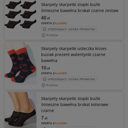
Skarpety skarpetki stopki buźki
śmieszne bawełna brokat czarne zestaw
40
zł
OFERTA Z
ALLEGRO
SPRZEDAJĄCY: OSOBA PRYWATNA
Kraków
Skarpety skarpetki usteczka kisses
buziak prezent walentynki czarne
bawełna
10
zł
OFERTA Z
ALLEGRO
SPRZEDAJĄCY: OSOBA PRYWATNA
Kraków
Skarpety skarpetki stopki buźki
śmieszne bawełna brokat kolorowe
czarne
7
zł
OFERTA Z
ALLEGRO