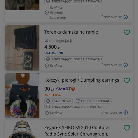
SPRZEDAJĄCY: OSOBA PRYWATNA
Kraków,
Prądnik
Promowane
Czerwony
Torebka damska na ramię
OBSE
do negocjacji
4 500
zł
OGŁOSZENIE
SPRZEDAJĄCY: OSOBA PRYWATNA
Promowane
Kraków
Kolczyki pierogi / Dumpling earrings
OBSE
90
zł
KUP TERAZ
STAN: NOWY
CZĘSTO SPRZEDAJE
SPRZEDAJĄCY: OSOBA PRYWATNA
Promowane
Kraków
Zegarek SEIKO SSG010 Coutura
OBSE
Radio Sync Solar Chronograph,