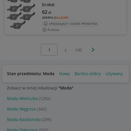
brokat
62
zł
OFERTA Z
ALLEGRO
SPRZEDAJĄCY: OSOBA PRYWATNA
Kraków
Wybierz stronę:
Następna strona
z
100
Stan przedmiotu: Moda
Nowy
Bardzo dobry
Używany
U
Zobacz w innej lokalizacji
"Moda"
Moda Wieliczka
(1292)
Moda Węgrzce
(342)
Moda Raciborsko
(299)
Moda Dobczyce
(597)