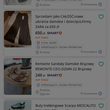
Promowane
Kraków
Sprzedam jako CAŁOŚĆ,nowe
OBSE
ubrania damskie i dziecięce,Firmy
ZARA za 650 zł
650
zł
KUP TERAZ
STAN: NOWY
SPRZEDAJĄCY: OSOBA PRYWATNA
Promowane
Kraków
Remonte Sandały Damskie Brązowy
OBSE
REMONTE-CEO-D2049-22 Brązowy
249
zł
KUP TERAZ
SPRZEDAJĄCY: OSOBA PRYWATNA
Kraków,
Promowane
Dębniki
Buty trekkingowe Scarpa MESCALITO
OBSE