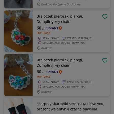
Kraków, Podgórze Duchackie
Breloczek pierożek, pierogi,
OBSE
Dumpling key chain
60
zł
KUP TERAZ
STAN: NOWY
CZĘSTO SPRZEDAJE
SPRZEDAJĄCY: OSOBA PRYWATNA
Kraków
Breloczek pierożek, pierogi,
OBSE
Dumpling key chain
60
zł
KUP TERAZ
STAN: NOWY
CZĘSTO SPRZEDAJE
SPRZEDAJĄCY: OSOBA PRYWATNA
Kraków
Skarpety skarpetki serduszka I love you
prezent walentynki czarne bawełna