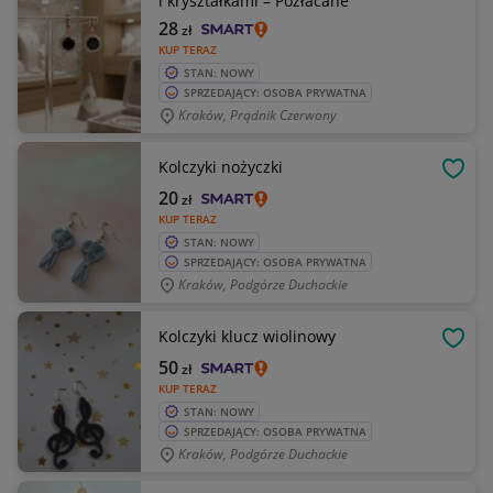
i kryształkami – Pozłacane
28
zł
KUP TERAZ
STAN: NOWY
SPRZEDAJĄCY: OSOBA PRYWATNA
Kraków, Prądnik Czerwony
Kolczyki nożyczki
OBSE
20
zł
KUP TERAZ
STAN: NOWY
SPRZEDAJĄCY: OSOBA PRYWATNA
Kraków, Podgórze Duchackie
Kolczyki klucz wiolinowy
OBSE
50
zł
KUP TERAZ
STAN: NOWY
SPRZEDAJĄCY: OSOBA PRYWATNA
Kraków, Podgórze Duchackie