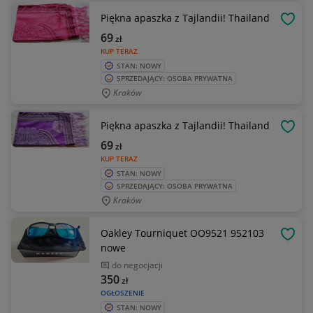
Piękna apaszka z Tajlandii! Thailand
OBSE
69
zł
KUP TERAZ
STAN: NOWY
SPRZEDAJĄCY: OSOBA PRYWATNA
Kraków
Piękna apaszka z Tajlandii! Thailand
OBSE
69
zł
KUP TERAZ
STAN: NOWY
SPRZEDAJĄCY: OSOBA PRYWATNA
Kraków
Oakley Tourniquet OO9521 952103
OBSE
nowe
do negocjacji
350
zł
OGŁOSZENIE
STAN: NOWY