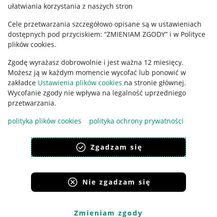
ułatwiania korzystania z naszych stron
Ustawienia plików "cookies"
Cele przetwarzania szczegółowo opisane są w ustawieniach
Udostępnianie lokalizacji
dostępnych pod przyciskiem: “ZMIENIAM ZGODY” i w Polityce
Informacje dla Aktu o Usługach Cyfrowych
plików cookies.
Zgodę wyrażasz dobrowolnie i jest ważna 12 miesięcy.
Pobierz aplikację
Możesz ją w każdym momencie wycofać lub ponowić w
zakładce
Ustawienia plików cookies
na stronie głównej.
Wycofanie zgody nie wpływa na legalność uprzedniego
przetwarzania.
polityka plików cookies
polityka ochrony prywatności
Zgadzam się
Nie zgadzam się
Korzystanie z serwisu oznacza akceptację
regulaminu
.
Zmieniam zgody