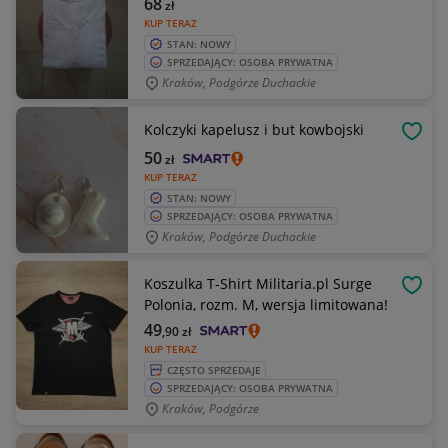
68
zł
KUP TERAZ
STAN: NOWY
SPRZEDAJĄCY: OSOBA PRYWATNA
Kraków, Podgórze Duchackie
Kolczyki kapelusz i but kowbojski
OBSE
50
zł
KUP TERAZ
STAN: NOWY
SPRZEDAJĄCY: OSOBA PRYWATNA
Kraków, Podgórze Duchackie
Koszulka T-Shirt Militaria.pl Surge
OBSE
Polonia, rozm. M, wersja limitowana!
49
,90
zł
KUP TERAZ
CZĘSTO SPRZEDAJE
SPRZEDAJĄCY: OSOBA PRYWATNA
Kraków, Podgórze