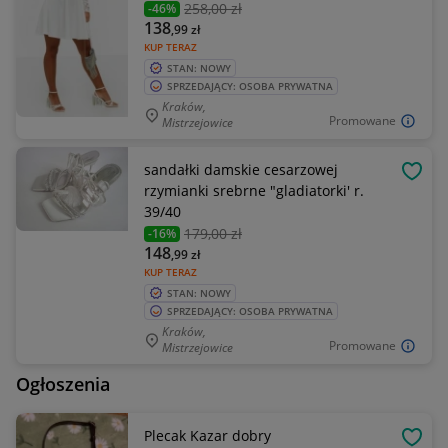
258
,00 zł
-46%
138
,99
zł
KUP TERAZ
STAN: NOWY
SPRZEDAJĄCY: OSOBA PRYWATNA
Kraków,
Promowane
Mistrzejowice
sandałki damskie cesarzowej
OBSE
rzymianki srebrne "gladiatorki' r.
39/40
179
,00 zł
-16%
148
,99
zł
KUP TERAZ
STAN: NOWY
SPRZEDAJĄCY: OSOBA PRYWATNA
Kraków,
Promowane
Mistrzejowice
Ogłoszenia
Plecak Kazar dobry
OBSE