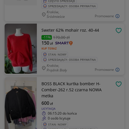
CZĘSTO SPRZEDAJE
SPRZEDAJĄCY: OSOBA PRYWATNA
Kraków,
Promowane
Śródmieście
Sweter 62% mohair roz. 40-44
OBSE
170
,00 zł
-11%
150
zł
KUP TERAZ
STAN: NOWY
SPRZEDAJĄCY: OSOBA PRYWATNA
Kraków,
Promowane
Prądnik Biały
BOSS BLACK kurtka bomber H-
OBSE
Comber-262 r.52 czarna NOWA
metka
600
zł
LICYTACJA
06:15:20
do końca
0 osób licytuje
STAN: NOWY