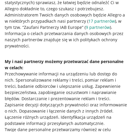
statystycznych) sprawiasz, że łatwiej będzie odnaleźć Ci w
Allegro dokładnie to, czego szukasz i potrzebujesz.
Administratorem Twoich danych osobowych będzie Allegro a
w niektórych przypadkach nasi partnerzy (
17
partnerów
), w
tym tzw. “Zaufani Partnerzy IAB Europe” (
9
partnerów
).
Przydatne informacje
Informacja o celach przetwarzania danych osobowych przez
naszych partnerów znajduje się w ich politykach ochrony
prywatności.
Jak to działa
Napisz do nas
My i nasi partnerzy możemy przetwarzać dane personalne
w celach:
Allegro Gadane dla sprzedających
Przechowywanie informacji na urządzeniu lub dostęp do
Allegro Gadane dla kupujących
nich
.
Spersonalizowane reklamy i treści, pomiar reklam i
treści, badanie odbiorców i ulepszanie usług
.
Zapewnienie
Mapa miejscowości
bezpieczeństwa, zapobieganie oszustwom i naprawianie
błędów
.
Dostarczanie i prezentowanie reklam i treści
.
Informacje prawne
Zapisanie decyzji dotyczących prywatności oraz informowanie
o nich
.
Dopasowanie i łączenie danych z innych źródeł
.
Regulamin
Łączenie różnych urządzeń
.
Identyfikacja urządzeń na
podstawie informacji przesyłanych automatycznie
.
Polityka plików "cookies"
Twoje dane personalne przetwarzamy również w celu