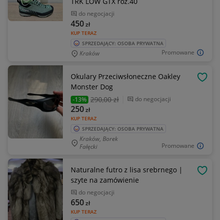
TRK LOW GTX roz.40
do negocjacji
450
zł
KUP TERAZ
SPRZEDAJĄCY: OSOBA PRYWATNA
Promowane
Kraków
Okulary Przeciwsłoneczne Oakley
OBSE
Monster Dog
290
,00 zł
do negocjacji
-13%
250
zł
KUP TERAZ
SPRZEDAJĄCY: OSOBA PRYWATNA
Kraków, Borek
Promowane
Fałęcki
Naturalne futro z lisa srebrnego |
OBSE
szyte na zamówienie
do negocjacji
650
zł
KUP TERAZ