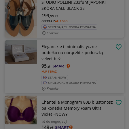
STUDIO POLLINI 233funt JAPONKI
SKÓRA CAŁE BLACK 38
199
,99
zł
OFERTA Z
ALLEGRO
SPRZEDAJĄCY: OSOBA PRYWATNA
Kraków
Eleganckie i minimalistyczne
OBSE
pudełko na obrączki z poduszką
velvet beż
95
zł
KUP TERAZ
STAN: NOWY
SPRZEDAJĄCY: OSOBA PRYWATNA
Kraków
Chantelle Monogram 80D biustonosz
OBSE
balkonetka Memory Foam Ultra
Violet –NOWY
do negocjacji
149
zł