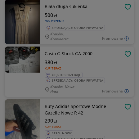
Biała długa sukienka
OBSE
500
zł
OGŁOSZENIE
SPRZEDAJĄCY: OSOBA PRYWATNA
Kraków,
Promowane
Krowodrza
Casio G-Shock GA-2000
OBSE
380
zł
KUP TERAZ
CZĘSTO SPRZEDAJE
SPRZEDAJĄCY: OSOBA PRYWATNA
Kraków, Nowa
Promowane
Huta
Buty Adidas Sportowe Modne
OBSE
Gazelle Nowe R 42
290
zł
KUP TERAZ
STAN: NOWY
SPRZEDAJĄCY: OSOBA PRYWATNA