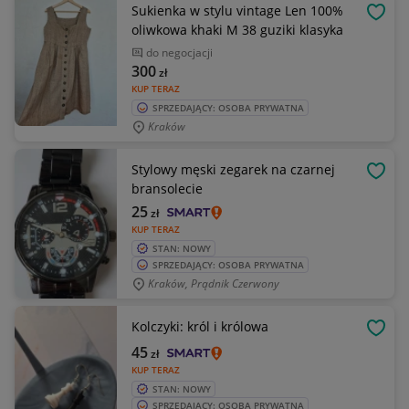
Sukienka w stylu vintage Len 100%
OBSE
oliwkowa khaki M 38 guziki klasyka
do negocjacji
300
zł
KUP TERAZ
SPRZEDAJĄCY: OSOBA PRYWATNA
Kraków
Stylowy męski zegarek na czarnej
OBSE
bransolecie
25
zł
KUP TERAZ
STAN: NOWY
SPRZEDAJĄCY: OSOBA PRYWATNA
Kraków, Prądnik Czerwony
Kolczyki: król i królowa
OBSE
45
zł
KUP TERAZ
STAN: NOWY
SPRZEDAJĄCY: OSOBA PRYWATNA