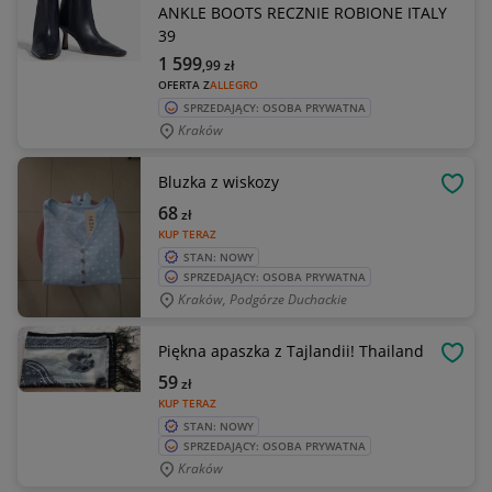
ANKLE BOOTS RECZNIE ROBIONE ITALY
39
1 599
,99
zł
OFERTA Z
ALLEGRO
SPRZEDAJĄCY: OSOBA PRYWATNA
Kraków
Bluzka z wiskozy
OBSE
68
zł
KUP TERAZ
STAN: NOWY
SPRZEDAJĄCY: OSOBA PRYWATNA
Kraków, Podgórze Duchackie
Piękna apaszka z Tajlandii! Thailand
OBSE
59
zł
KUP TERAZ
STAN: NOWY
SPRZEDAJĄCY: OSOBA PRYWATNA
Kraków