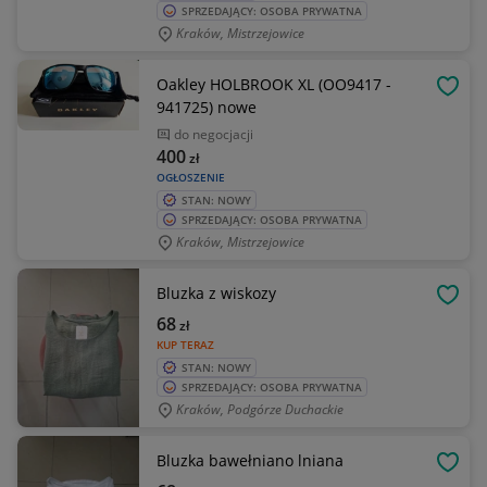
SPRZEDAJĄCY: OSOBA PRYWATNA
Kraków, Mistrzejowice
Oakley HOLBROOK XL (OO9417 -
OBSE
941725) nowe
do negocjacji
400
zł
OGŁOSZENIE
STAN: NOWY
SPRZEDAJĄCY: OSOBA PRYWATNA
Kraków, Mistrzejowice
Bluzka z wiskozy
OBSE
68
zł
KUP TERAZ
STAN: NOWY
SPRZEDAJĄCY: OSOBA PRYWATNA
Kraków, Podgórze Duchackie
Bluzka bawełniano lniana
OBSE