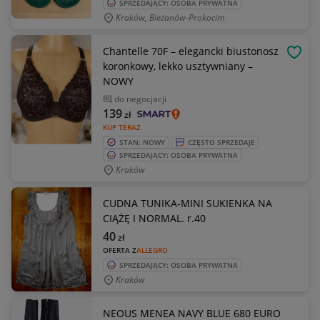
SPRZEDAJĄCY: OSOBA PRYWATNA
Kraków, Bieżanów-Prokocim
Chantelle 70F – elegancki biustonosz
OBSE
koronkowy, lekko usztywniany –
NOWY
do negocjacji
139
zł
KUP TERAZ
STAN: NOWY
CZĘSTO SPRZEDAJE
SPRZEDAJĄCY: OSOBA PRYWATNA
Kraków
CUDNA TUNIKA-MINI SUKIENKA NA
CIĄŻĘ I NORMAL. r.40
40
zł
OFERTA Z
ALLEGRO
SPRZEDAJĄCY: OSOBA PRYWATNA
Kraków
NEOUS MENEA NAVY BLUE 680 EURO