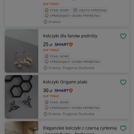
KUP TERAZ
STAN: NOWY
CZĘSTO SPRZEDAJE
SPRZEDAJĄCY: OSOBA PRYWATNA
Kraków
Kolczyki dla fanów podróży
OBSE
25
zł
KUP TERAZ
STAN: NOWY
SPRZEDAJĄCY: OSOBA PRYWATNA
Kraków, Podgórze Duchackie
Kolczyki Origami ptaki
OBSE
30
zł
KUP TERAZ
STAN: NOWY
SPRZEDAJĄCY: OSOBA PRYWATNA
Kraków, Podgórze Duchackie
Eleganckie kolczyki z czarną cyrkonią
OBSE