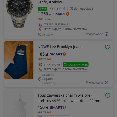
Szafir, Kraków
1500
,00 zł
do negocjacji
-16%
1 250
zł
KUP TERAZ
CZĘSTO SPRZEDAJE
SPRZEDAJĄCY: OSOBA PRYWATNA
Promowane
Kraków
NOWE Lee Brooklyn Jeans
OBSE
185
zł
KUP TERAZ
STAN: NOWY
DOSTAWA 0 ZŁ
SPRZEDAJĄCY: OSOBA PRYWATNA
Kraków,
Prądnik
Promowane
Czerwony
Tous zawieszka charm wisiorek
OBSE
srebrny s925 miś sweet dolls 22mm
150
zł
KUP TERAZ