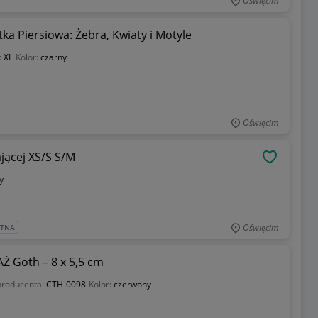
Oświęcim
ka Piersiowa: Żebra, Kwiaty i Motyle
:
XL
Kolor:
czarny
Oświęcim
jącej XS/S S/M
OBSERWU
y
Oświęcim
ATNA
 Goth – 8 x 5,5 cm
producenta:
CTH-0098
Kolor:
czerwony