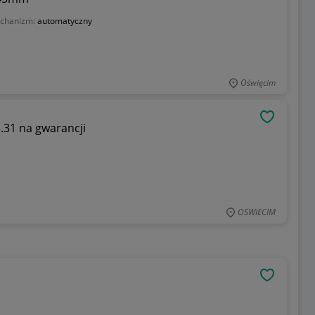
chanizm:
automatyczny
Oświęcim
OBSERWU
5.31 na gwarancji
OSWIECIM
OBSERWU