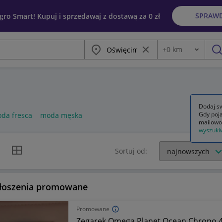
SPRAW
egro Smart! Kupuj i sprzedawaj z dostawą za 0 zł
Miasto
Wyczyść frazę
+
0
km
Odległość
szu
Dodaj sw
Gdy poja
da fresca
moda męska
mailowo
wyszuki
k listy
Widok siatki
Sortuj od:
łoszenia promowane
Promowane
Zegarek Omega Planet Ocean Chrono