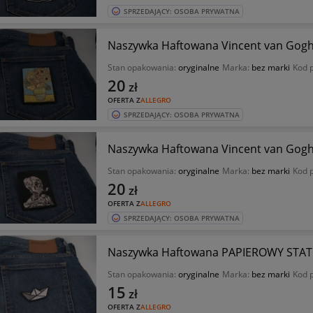
SPRZEDAJĄCY: OSOBA PRYWATNA
Naszywka Haftowana Vincent van Gogh 
Stan opakowania:
oryginalne
Marka:
bez marki
Kod 
20
zł
OFERTA Z
ALLEGRO
SPRZEDAJĄCY: OSOBA PRYWATNA
Naszywka Haftowana Vincent van Gogh
Stan opakowania:
oryginalne
Marka:
bez marki
Kod 
20
zł
OFERTA Z
ALLEGRO
SPRZEDAJĄCY: OSOBA PRYWATNA
Naszywka Haftowana PAPIEROWY STATEK
Stan opakowania:
oryginalne
Marka:
bez marki
Kod 
15
zł
OFERTA Z
ALLEGRO