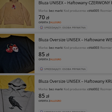
Bluza UNISEX – Haftowany CZERWONY PT
Marka:
bez marki
Kod producenta:
cthbl005
Rozmiar
70
zł
OFERTA Z
ALLEGRO
SPRZEDAJĄCY: OSOBA PRYWATNA
Bluza Oversize UNISEX – Haftowane WI
Marka:
bez marki
Kod producenta:
cthbl003
Rozmiar
85
zł
OFERTA Z
ALLEGRO
SPRZEDAJĄCY: OSOBA PRYWATNA
Bluza Oversize UNISEX – Haftowany KRU
Marka:
bez marki
Kod producenta:
cthbl002
Rozmiar
85
zł
OFERTA Z
ALLEGRO