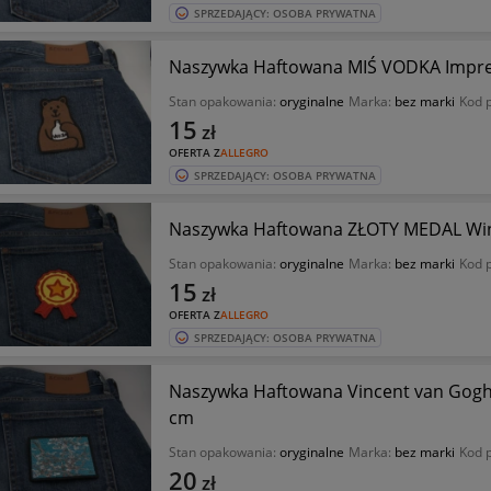
SPRZEDAJĄCY: OSOBA PRYWATNA
Naszywka Haftowana MIŚ VODKA Imprez
Stan opakowania:
oryginalne
Marka:
bez marki
Kod 
15
zł
OFERTA Z
ALLEGRO
SPRZEDAJĄCY: OSOBA PRYWATNA
Naszywka Haftowana ZŁOTY MEDAL Winn
Stan opakowania:
oryginalne
Marka:
bez marki
Kod 
15
zł
OFERTA Z
ALLEGRO
SPRZEDAJĄCY: OSOBA PRYWATNA
Naszywka Haftowana Vincent van Gog
cm
Stan opakowania:
oryginalne
Marka:
bez marki
Kod 
20
zł