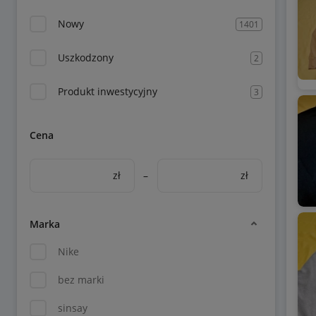
Nowy
1401
Uszkodzony
2
Produkt inwestycyjny
3
Cena
zł
–
zł
Marka
Nike
bez marki
sinsay