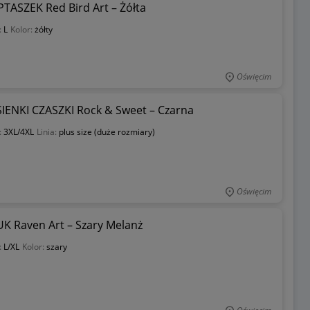
ASZEK Red Bird Art – Żółta
:
L
Kolor:
żółty
Oświęcim
SIENKI CZASZKI Rock & Sweet – Czarna
:
3XL/4XL
Linia:
plus size (duże rozmiary)
Oświęcim
K Raven Art – Szary Melanż
:
L/XL
Kolor:
szary