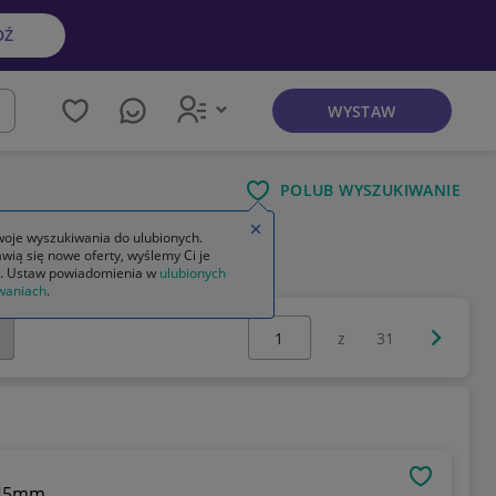
DŹ
WYSTAW
kaj
POLUB WYSZUKIWANIE
Zamknij wskazówkę
oje wyszukiwania do ulubionych.
wią się nowe oferty, wyślemy Ci je
. Ustaw powiadomienia w
ulubionych
waniach
.
Wybierz stronę:
Następna 
z
31
OBSERWU
 45mm