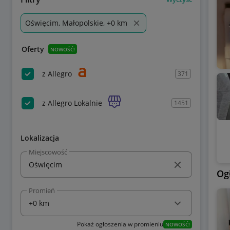
Oświęcim, Małopolskie, +0 km
Oferty
NOWOŚĆ!
z Allegro
371
z Allegro Lokalnie
1451
Lokalizacja
Miejscowość
Og
Promień
Pokaż ogłoszenia w promieniu
NOWOŚĆ!