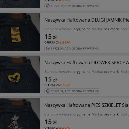
SPRZEDAJĄCY: OSOBA PRYWATNA
Naszywka Haftowana DŁUGI JAMNIK Pies
Stan opakowania:
oryginalne
Marka:
bez marki
Kod 
15
zł
OFERTA Z
ALLEGRO
SPRZEDAJĄCY: OSOBA PRYWATNA
Naszywka Haftowana OŁÓWEK SERCE Art
Stan opakowania:
oryginalne
Marka:
bez marki
Kod 
15
zł
OFERTA Z
ALLEGRO
SPRZEDAJĄCY: OSOBA PRYWATNA
Naszywka Haftowana PIES SZKIELET Siad
Stan opakowania:
oryginalne
Marka:
bez marki
Kod 
15
zł
OFERTA Z
ALLEGRO