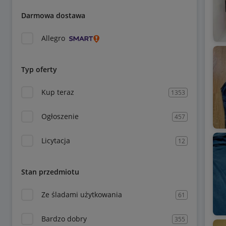
Darmowa dostawa
Allegro
Typ oferty
Kup teraz
1353
Ogłoszenie
457
Licytacja
12
Stan przedmiotu
Ze śladami użytkowania
61
Bardzo dobry
355