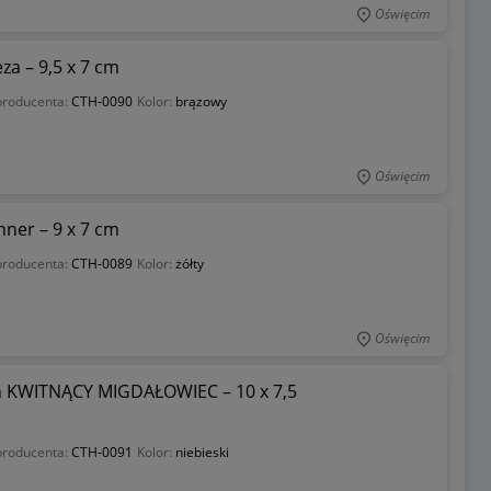
Oświęcim
a – 9,5 x 7 cm
producenta:
CTH-0090
Kolor:
brązowy
Oświęcim
er – 9 x 7 cm
producenta:
CTH-0089
Kolor:
żółty
Oświęcim
h KWITNĄCY MIGDAŁOWIEC – 10 x 7,5
producenta:
CTH-0091
Kolor:
niebieski