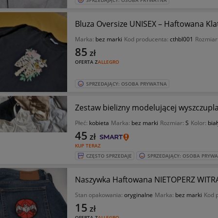
SPRZEDAJĄCY: OSOBA PRYWATNA
Bluza Oversize UNISEX – Haftowana Klat
Marka:
bez marki
Kod producenta:
cthbl001
Rozmiar
85
zł
OFERTA Z
ALLEGRO
SPRZEDAJĄCY: OSOBA PRYWATNA
Zestaw bielizny modelującej wyszczupla
Płeć:
kobieta
Marka:
bez marki
Rozmiar:
S
Kolor:
biał
45
zł
KUP TERAZ
CZĘSTO SPRZEDAJE
SPRZEDAJĄCY: OSOBA PRYW
Naszywka Haftowana NIETOPERZ WITRAŻ
Stan opakowania:
oryginalne
Marka:
bez marki
Kod 
15
zł
OFERTA Z
ALLEGRO