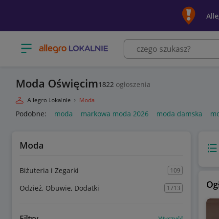
All
Otwórz menu z kategoriami
Moda Oświęcim
1822
ogłoszenia
Allegro Lokalnie
Moda
Podobne:
moda
markowa moda 2026
moda damska
mo
Moda
Wido
Biżuteria i Zegarki
109
Og
Odzież, Obuwie, Dodatki
1713
Filtry
Wyczyść