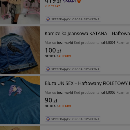
419
zł
KUP TERAZ
SPRZEDAJĄCY: OSOBA PRYWATNA
Kamizelka Jeansowa KATANA – Haftowa
Marka:
bez marki
Kod producenta:
cthbl004
Rozmiar
100
zł
OFERTA Z
ALLEGRO
SPRZEDAJĄCY: OSOBA PRYWATNA
Bluza UNISEX – Haftowany FIOLETOWY P
Marka:
bez marki
Kod producenta:
cthbl006
Rozmiar
90
zł
OFERTA Z
ALLEGRO
SPRZEDAJĄCY: OSOBA PRYWATNA