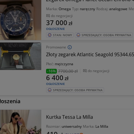
Marka:
Omega
Typ:
naręczny
Rodzaj:
analogowe
Me
do negocjacji
37 000
zł
OGŁOSZENIE
STAN: NOWY
SPRZEDAJĄCY: OSOBA PRYWATNA
Promowane
Złoty zegarek Atlantic Seagold 95344.6
Płeć:
mężczyzna
7700
,00 zł
do negocjacji
-16%
6 400
zł
OGŁOSZENIE
SPRZEDAJĄCY: OSOBA PRYWATNA
łoszenia
Kurtka Tessa La Milla
Rozmiar:
uniwersalny
Marka:
La Milla