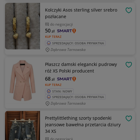
Kolczyki Asos sterling silver srebro
OBSE
pozłacane
do negocjacji
50
zł
KUP TERAZ
SPRZEDAJĄCY: OSOBA PRYWATNA
Dąbrowa Tarnowska
Płaszcz damski elegancki pudrowy
OBSE
róż XS Polski producent
68
zł
KUP TERAZ
STAN: NOWY
SPRZEDAJĄCY: OSOBA PRYWATNA
Dąbrowa Tarnowska
Prettylittlething szorty spodenki
OBSE
jeansowe bawełna przetarcia dziury
34 XS
do negocjacji