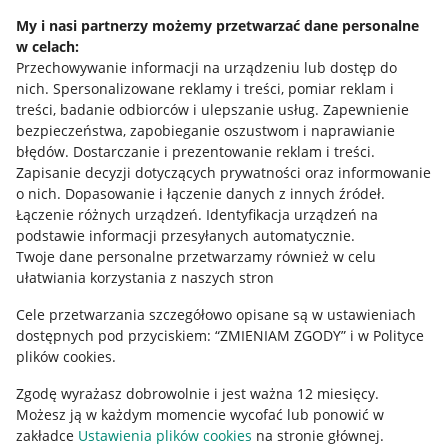
Napisz do nas
My i nasi partnerzy możemy przetwarzać dane personalne
w celach:
Allegro Gadane dla sprzedających
Przechowywanie informacji na urządzeniu lub dostęp do
Allegro Gadane dla kupujących
nich
.
Spersonalizowane reklamy i treści, pomiar reklam i
treści, badanie odbiorców i ulepszanie usług
.
Zapewnienie
Mapa miejscowości
bezpieczeństwa, zapobieganie oszustwom i naprawianie
błędów
.
Dostarczanie i prezentowanie reklam i treści
.
Informacje prawne
Zapisanie decyzji dotyczących prywatności oraz informowanie
o nich
.
Dopasowanie i łączenie danych z innych źródeł
.
Regulamin
Łączenie różnych urządzeń
.
Identyfikacja urządzeń na
podstawie informacji przesyłanych automatycznie
.
Polityka plików "cookies"
Twoje dane personalne przetwarzamy również w celu
ułatwiania korzystania z naszych stron
Ustawienia plików "cookies"
Cele przetwarzania szczegółowo opisane są w ustawieniach
Udostępnianie lokalizacji
dostępnych pod przyciskiem: “ZMIENIAM ZGODY” i w Polityce
Informacje dla Aktu o Usługach Cyfrowych
plików cookies.
Zgodę wyrażasz dobrowolnie i jest ważna 12 miesięcy.
Pobierz aplikację
Możesz ją w każdym momencie wycofać lub ponowić w
zakładce
Ustawienia plików cookies
na stronie głównej.