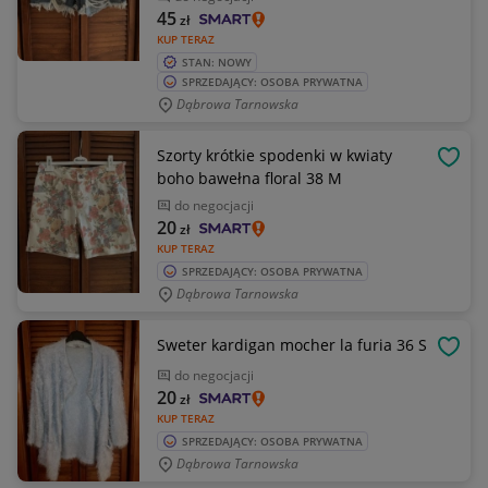
45
zł
KUP TERAZ
STAN: NOWY
SPRZEDAJĄCY: OSOBA PRYWATNA
Dąbrowa Tarnowska
Szorty krótkie spodenki w kwiaty
OBSE
boho bawełna floral 38 M
do negocjacji
20
zł
KUP TERAZ
SPRZEDAJĄCY: OSOBA PRYWATNA
Dąbrowa Tarnowska
Sweter kardigan mocher la furia 36 S
OBSE
do negocjacji
20
zł
KUP TERAZ
SPRZEDAJĄCY: OSOBA PRYWATNA
Dąbrowa Tarnowska