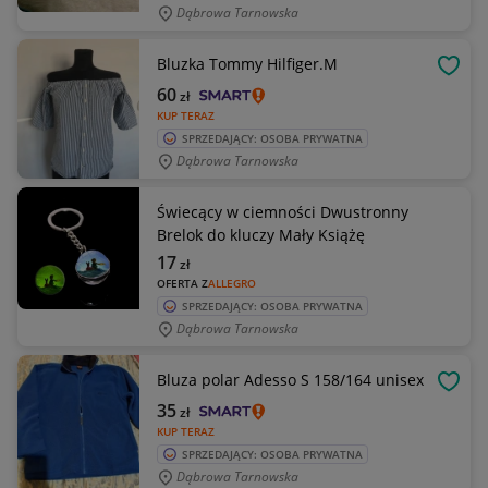
Dąbrowa Tarnowska
Bluzka Tommy Hilfiger.M
OBSE
60
zł
KUP TERAZ
SPRZEDAJĄCY: OSOBA PRYWATNA
Dąbrowa Tarnowska
Świecący w ciemności Dwustronny
Brelok do kluczy Mały Książę
17
zł
OFERTA Z
ALLEGRO
SPRZEDAJĄCY: OSOBA PRYWATNA
Dąbrowa Tarnowska
Bluza polar Adesso S 158/164 unisex
OBSE
35
zł
KUP TERAZ
SPRZEDAJĄCY: OSOBA PRYWATNA
Dąbrowa Tarnowska