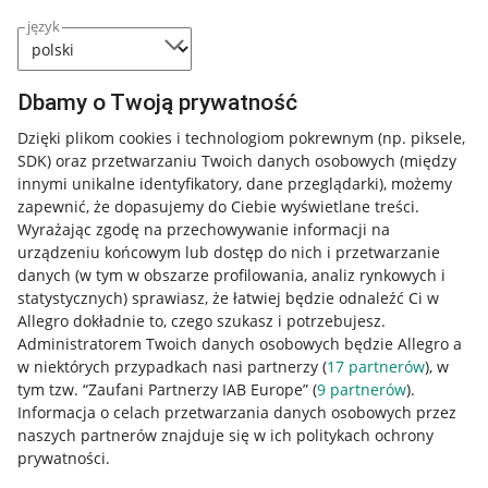
język
Dbamy o Twoją prywatność
Dzięki plikom cookies i technologiom pokrewnym
(np. piksele,
SDK)
oraz przetwarzaniu Twoich danych osobowych
(między
innymi unikalne identyfikatory, dane przeglądarki)
, możemy
zapewnić, że dopasujemy do Ciebie wyświetlane treści.
Wyrażając zgodę na przechowywanie informacji na
urządzeniu końcowym lub dostęp do nich i przetwarzanie
danych (w tym w obszarze profilowania, analiz rynkowych i
statystycznych) sprawiasz, że łatwiej będzie odnaleźć Ci w
Allegro dokładnie to, czego szukasz i potrzebujesz.
Administratorem Twoich danych osobowych będzie Allegro a
w niektórych przypadkach nasi partnerzy (
17
partnerów
), w
tym tzw. “Zaufani Partnerzy IAB Europe” (
9
partnerów
).
Przydatne informacje
Informacja o celach przetwarzania danych osobowych przez
naszych partnerów znajduje się w ich politykach ochrony
prywatności.
Jak to działa