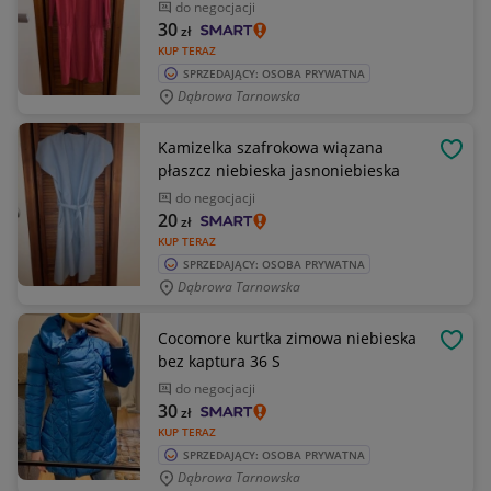
do negocjacji
30
zł
KUP TERAZ
SPRZEDAJĄCY: OSOBA PRYWATNA
Dąbrowa Tarnowska
Kamizelka szafrokowa wiązana
OBSE
płaszcz niebieska jasnoniebieska
do negocjacji
20
zł
KUP TERAZ
SPRZEDAJĄCY: OSOBA PRYWATNA
Dąbrowa Tarnowska
Cocomore kurtka zimowa niebieska
OBSE
bez kaptura 36 S
do negocjacji
30
zł
KUP TERAZ
SPRZEDAJĄCY: OSOBA PRYWATNA
Dąbrowa Tarnowska