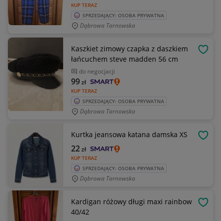
KUP TERAZ
SPRZEDAJĄCY: OSOBA PRYWATNA
Dąbrowa Tarnowska
Kaszkiet zimowy czapka z daszkiem
OBSE
łańcuchem steve madden 56 cm
do negocjacji
99
zł
KUP TERAZ
SPRZEDAJĄCY: OSOBA PRYWATNA
Dąbrowa Tarnowska
Kurtka jeansowa katana damska XS
OBSE
22
zł
KUP TERAZ
SPRZEDAJĄCY: OSOBA PRYWATNA
Dąbrowa Tarnowska
Kardigan różowy długi maxi rainbow
OBSE
40/42