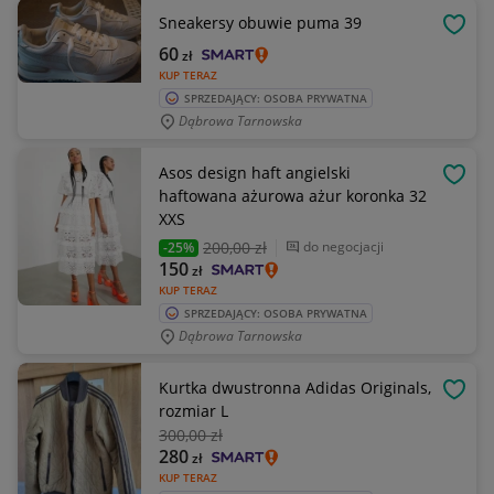
Sneakersy obuwie puma 39
OBSE
60
zł
KUP TERAZ
SPRZEDAJĄCY: OSOBA PRYWATNA
Dąbrowa Tarnowska
Asos design haft angielski
OBSE
haftowana ażurowa ażur koronka 32
XXS
200
,00 zł
do negocjacji
-25%
150
zł
KUP TERAZ
SPRZEDAJĄCY: OSOBA PRYWATNA
Dąbrowa Tarnowska
Kurtka dwustronna Adidas Originals,
OBSE
rozmiar L
300
,00 zł
280
zł
KUP TERAZ