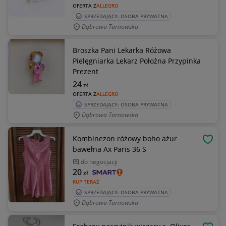
OFERTA Z
ALLEGRO
SPRZEDAJĄCY: OSOBA PRYWATNA
Dąbrowa Tarnowska
Broszka Pani Lekarka Różowa
Pielęgniarka Lekarz Położna Przypinka
Prezent
24
zł
OFERTA Z
ALLEGRO
SPRZEDAJĄCY: OSOBA PRYWATNA
Dąbrowa Tarnowska
Kombinezon różowy boho ażur
OBSE
bawełna Ax Paris 36 S
do negocjacji
20
zł
KUP TERAZ
SPRZEDAJĄCY: OSOBA PRYWATNA
Dąbrowa Tarnowska