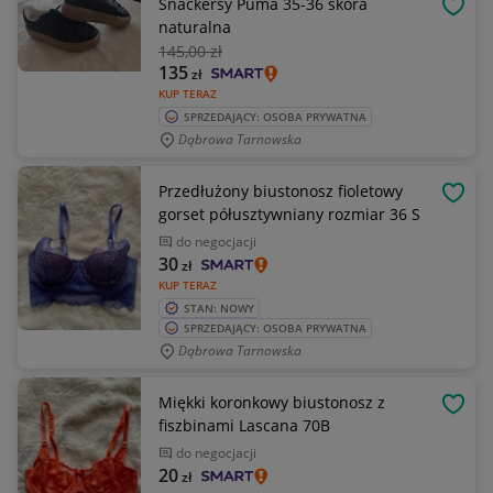
Snackersy Puma 35-36 skóra
OBSE
naturalna
145
,00 zł
135
zł
KUP TERAZ
SPRZEDAJĄCY: OSOBA PRYWATNA
Dąbrowa Tarnowska
Przedłużony biustonosz fioletowy
OBSE
gorset półusztywniany rozmiar 36 S
do negocjacji
30
zł
KUP TERAZ
STAN: NOWY
SPRZEDAJĄCY: OSOBA PRYWATNA
Dąbrowa Tarnowska
Miękki koronkowy biustonosz z
OBSE
fiszbinami Lascana 70B
do negocjacji
20
zł