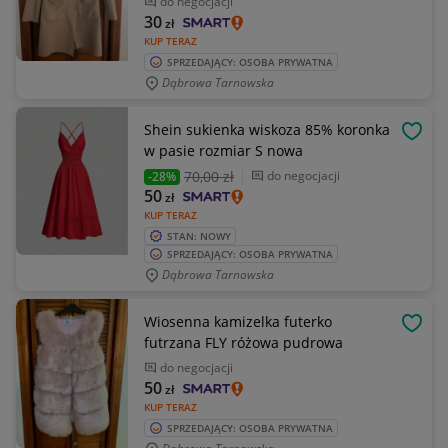
do negocjacji
30
zł
KUP TERAZ
SPRZEDAJĄCY: OSOBA PRYWATNA
Dąbrowa Tarnowska
Shein sukienka wiskoza 85% koronka
OBSE
w pasie rozmiar S nowa
70
,00 zł
do negocjacji
-28%
50
zł
KUP TERAZ
STAN: NOWY
SPRZEDAJĄCY: OSOBA PRYWATNA
Dąbrowa Tarnowska
Wiosenna kamizelka futerko
OBSE
futrzana FLY różowa pudrowa
do negocjacji
50
zł
KUP TERAZ
SPRZEDAJĄCY: OSOBA PRYWATNA