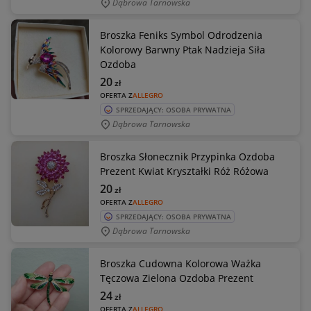
Dąbrowa Tarnowska
Broszka Feniks Symbol Odrodzenia
Kolorowy Barwny Ptak Nadzieja Siła
Ozdoba
20
zł
OFERTA Z
ALLEGRO
SPRZEDAJĄCY: OSOBA PRYWATNA
Dąbrowa Tarnowska
Broszka Słonecznik Przypinka Ozdoba
Prezent Kwiat Kryształki Róż Różowa
20
zł
OFERTA Z
ALLEGRO
SPRZEDAJĄCY: OSOBA PRYWATNA
Dąbrowa Tarnowska
Broszka Cudowna Kolorowa Ważka
Tęczowa Zielona Ozdoba Prezent
24
zł
OFERTA Z
ALLEGRO