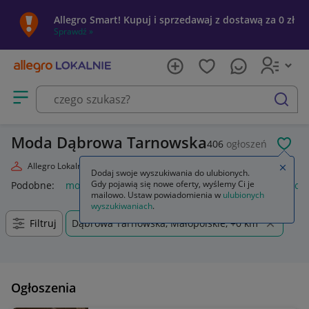
Allegro Smart! Kupuj i sprzedawaj z dostawą za 0 zł
Sprawdź »
Otwórz menu z kategoriami
szukaj
Moda Dąbrowa Tarnowska
406
ogłoszeń
POL
Allegro Lokalnie
Moda
Zamkn
Dodaj swoje wyszukiwania do ulubionych.
Gdy pojawią się nowe oferty, wyślemy Ci je
Podobne:
moda
markowa moda 2026
moda damska
moda
mailowo. Ustaw powiadomienia w
ulubionych
wyszukiwaniach
.
Filtruj
Dąbrowa Tarnowska, Małopolskie, +0 km
Ogłoszenia