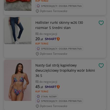
KUP TERAZ
SPRZEDAJĄCY: OSOBA PRYWATNA
Dąbrowa Tarnowska
Hollister rurki skinny w26 l30
OBSE
rozmiar S średni stan
do negocjacji
20
zł
KUP TERAZ
SPRZEDAJĄCY: OSOBA PRYWATNA
Dąbrowa Tarnowska
Nasty Gal strój kąpielowy
OBSE
dwuczęściowy tropikalny wzór bikini
36 S
do negocjacji
45
zł
KUP TERAZ
STAN: NOWY
SPRZEDAJĄCY: OSOBA PRYWATNA
Dąbrowa Tarnowska