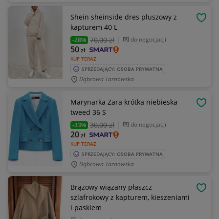
Shein sheinside dres pluszowy z
OBSE
kapturem 40 L
70
,00 zł
do negocjacji
-28%
50
zł
KUP TERAZ
SPRZEDAJĄCY: OSOBA PRYWATNA
Dąbrowa Tarnowska
Marynarka Zara krótka niebieska
OBSE
tweed 36 S
30
,00 zł
do negocjacji
-33%
20
zł
KUP TERAZ
SPRZEDAJĄCY: OSOBA PRYWATNA
Dąbrowa Tarnowska
Brązowy wiązany płaszcz
OBSE
szlafrokowy z kapturem, kieszeniami
i paskiem