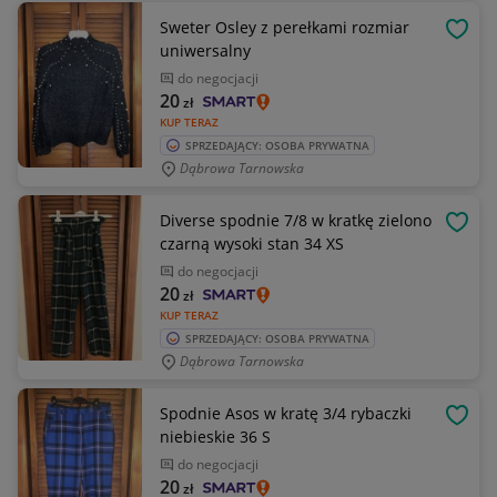
Sweter Osley z perełkami rozmiar
OBSE
uniwersalny
do negocjacji
20
zł
KUP TERAZ
SPRZEDAJĄCY: OSOBA PRYWATNA
Dąbrowa Tarnowska
Diverse spodnie 7/8 w kratkę zielono
OBSE
czarną wysoki stan 34 XS
do negocjacji
20
zł
KUP TERAZ
SPRZEDAJĄCY: OSOBA PRYWATNA
Dąbrowa Tarnowska
Spodnie Asos w kratę 3/4 rybaczki
OBSE
niebieskie 36 S
do negocjacji
20
zł