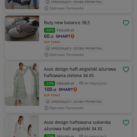
SPRZEDAJĄCY: OSOBA PRYWATNA
Dąbrowa Tarnowska
Buty new balance 38,5
OBSE
150
,00 zł
-60%
60
zł
KUP TERAZ
SPRZEDAJĄCY: OSOBA PRYWATNA
Dąbrowa Tarnowska
Asos design haft angielski ażurowa
OBSE
haftowana zielona 34 XS
150
,00 zł
do negocjacji
-33%
100
zł
KUP TERAZ
SPRZEDAJĄCY: OSOBA PRYWATNA
Dąbrowa Tarnowska
Asos design haftowana sukienka
OBSE
ażurowa haft angielski 34 XS
250
,00 zł
do negocjacji
-20%