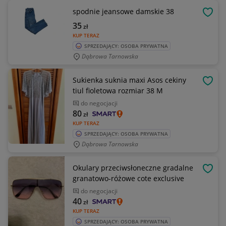
spodnie jeansowe damskie 38
OBSE
35
zł
KUP TERAZ
SPRZEDAJĄCY: OSOBA PRYWATNA
Dąbrowa Tarnowska
Sukienka suknia maxi Asos cekiny
OBSE
tiul fioletowa rozmiar 38 M
do negocjacji
80
zł
KUP TERAZ
SPRZEDAJĄCY: OSOBA PRYWATNA
Dąbrowa Tarnowska
Okulary przeciwsłoneczne gradalne
OBSE
granatowo-różowe cote exclusive
do negocjacji
40
zł
KUP TERAZ
SPRZEDAJĄCY: OSOBA PRYWATNA