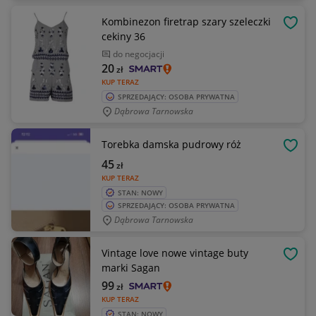
Kombinezon firetrap szary szeleczki
OBSE
cekiny 36
do negocjacji
20
zł
KUP TERAZ
SPRZEDAJĄCY: OSOBA PRYWATNA
Dąbrowa Tarnowska
Torebka damska pudrowy róż
OBSE
45
zł
KUP TERAZ
STAN: NOWY
SPRZEDAJĄCY: OSOBA PRYWATNA
Dąbrowa Tarnowska
Vintage love nowe vintage buty
OBSE
marki Sagan
99
zł
KUP TERAZ
STAN: NOWY