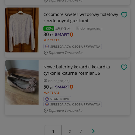
Dąbrowa Tarnowska
Cocomore sweter wrzosowy fioletowy
OBSE
z ozdobnymi guzikami.
45
,00 zł
do negocjacji
-33%
30
zł
KUP TERAZ
SPRZEDAJĄCY: OSOBA PRYWATNA
Dąbrowa Tarnowska
Nowe baleriny kokardki kokardka
OBSE
cyrkonie koturna rozmiar 36
do negocjacji
50
zł
KUP TERAZ
STAN: NOWY
SPRZEDAJĄCY: OSOBA PRYWATNA
Dąbrowa Tarnowska
Wybierz stronę:
Następna strona
z
7