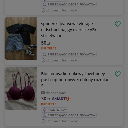
SPRZEDAJĄCY: OSOBA PRYWATNA
Dąbrowa Tarnowska
spodenki jeansowe vintage
OBSE
oldschool baggy oversize y2k
streetwear
50
zł
KUP TERAZ
SPRZEDAJĄCY: OSOBA PRYWATNA
Dąbrowa Tarnowska
Biustonosz koronkowy Lovehoney
OBSE
push-up bordowy zrobiony rozmiar
S
do negocjacji
30
zł
KUP TERAZ
STAN: NOWY
SPRZEDAJĄCY: OSOBA PRYWATNA
Dąbrowa Tarnowska