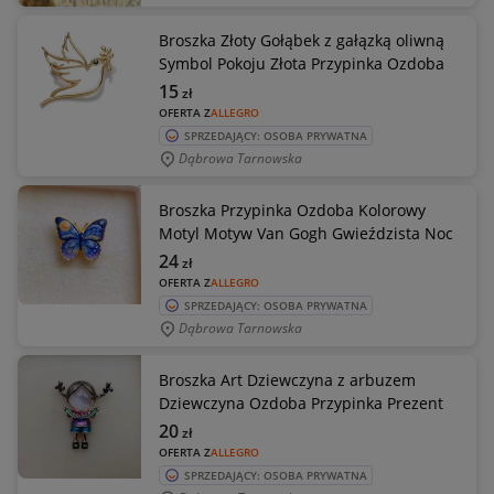
Broszka Złoty Gołąbek z gałązką oliwną
Symbol Pokoju Złota Przypinka Ozdoba
15
zł
OFERTA Z
ALLEGRO
SPRZEDAJĄCY: OSOBA PRYWATNA
Dąbrowa Tarnowska
Broszka Przypinka Ozdoba Kolorowy
Motyl Motyw Van Gogh Gwieździsta Noc
24
zł
OFERTA Z
ALLEGRO
SPRZEDAJĄCY: OSOBA PRYWATNA
Dąbrowa Tarnowska
Broszka Art Dziewczyna z arbuzem
Dziewczyna Ozdoba Przypinka Prezent
20
zł
OFERTA Z
ALLEGRO
SPRZEDAJĄCY: OSOBA PRYWATNA