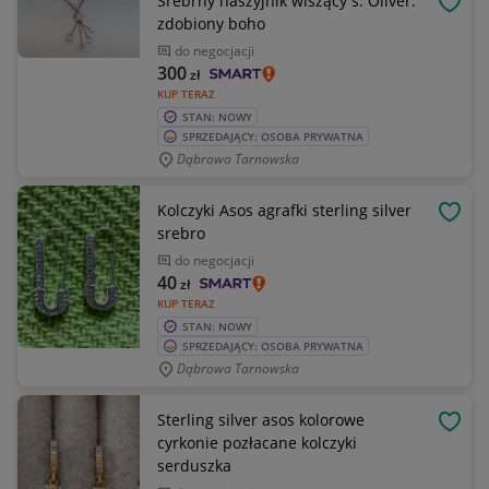
Srebrny naszyjnik wiszący s. Oliver.
OBSE
zdobiony boho
do negocjacji
300
zł
KUP TERAZ
STAN: NOWY
SPRZEDAJĄCY: OSOBA PRYWATNA
Dąbrowa Tarnowska
Kolczyki Asos agrafki sterling silver
OBSE
srebro
do negocjacji
40
zł
KUP TERAZ
STAN: NOWY
SPRZEDAJĄCY: OSOBA PRYWATNA
Dąbrowa Tarnowska
Sterling silver asos kolorowe
OBSE
cyrkonie pozłacane kolczyki
serduszka