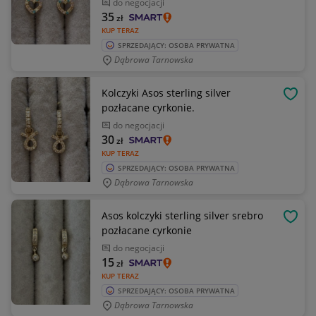
do negocjacji
35
zł
KUP TERAZ
SPRZEDAJĄCY: OSOBA PRYWATNA
Dąbrowa Tarnowska
Kolczyki Asos sterling silver
OBSE
pozłacane cyrkonie.
do negocjacji
30
zł
KUP TERAZ
SPRZEDAJĄCY: OSOBA PRYWATNA
Dąbrowa Tarnowska
Asos kolczyki sterling silver srebro
OBSE
pozłacane cyrkonie
do negocjacji
15
zł
KUP TERAZ
SPRZEDAJĄCY: OSOBA PRYWATNA
Dąbrowa Tarnowska