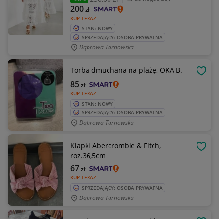
200
zł
KUP TERAZ
STAN: NOWY
SPRZEDAJĄCY: OSOBA PRYWATNA
Dąbrowa Tarnowska
Torba dmuchana na plażę, OKA B.
OBSE
85
zł
KUP TERAZ
STAN: NOWY
SPRZEDAJĄCY: OSOBA PRYWATNA
Dąbrowa Tarnowska
Klapki Abercrombie & Fitch,
OBSE
roz.36,5cm
67
zł
KUP TERAZ
SPRZEDAJĄCY: OSOBA PRYWATNA
Dąbrowa Tarnowska