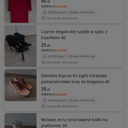
40
zł
OFERTA Z
ALLEGRO
SPRZEDAJĄCY: OSOBA PRYWATNA
Skarżysko-Kamienna
Czarne eleganckie szpilki w szpic z
futerkiem 40
25
zł
OFERTA Z
ALLEGRO
SPRZEDAJĄCY: OSOBA PRYWATNA
Skarżysko-Kamienna
Damskie Kiprun Ks Light Koralowe
pomarańczowe buty do biegania 40
35
zł
OFERTA Z
ALLEGRO
SPRZEDAJĄCY: OSOBA PRYWATNA
Skarżysko-Kamienna
Beżowe, ecru sznurowane botki na
platformie 39