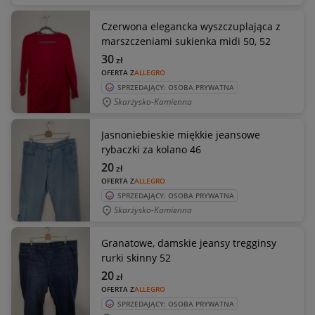
Czerwona elegancka wyszczuplająca z
marszczeniami sukienka midi 50, 52
30
zł
OFERTA Z
ALLEGRO
SPRZEDAJĄCY: OSOBA PRYWATNA
Skarżysko-Kamienna
Jasnoniebieskie miękkie jeansowe
rybaczki za kolano 46
20
zł
OFERTA Z
ALLEGRO
SPRZEDAJĄCY: OSOBA PRYWATNA
Skarżysko-Kamienna
Granatowe, damskie jeansy tregginsy
rurki skinny 52
20
zł
OFERTA Z
ALLEGRO
SPRZEDAJĄCY: OSOBA PRYWATNA