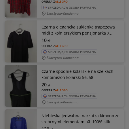
OFERTA Z
ALLEGRO
SPRZEDAJĄCY: OSOBA PRYWATNA
Skarżysko-Kamienna
Czarna elegancka sukienka trapezowa
midi z kołnierzykiem pensjonarka XL
10
zł
OFERTA Z
ALLEGRO
SPRZEDAJĄCY: OSOBA PRYWATNA
Skarżysko-Kamienna
Czarne spodnie kolarskie na szelkach
kombinezon kolarski 56, 58
20
zł
OFERTA Z
ALLEGRO
SPRZEDAJĄCY: OSOBA PRYWATNA
Skarżysko-Kamienna
Niebieska jedwabna narzutka kimono ze
srebrnymi elementami XL 100% silk