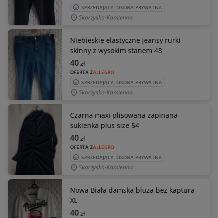
SPRZEDAJĄCY: OSOBA PRYWATNA
Skarżysko-Kamienna
Niebieskie elastyczne jeansy rurki
skinny z wysokim stanem 48
40
zł
OFERTA Z
ALLEGRO
SPRZEDAJĄCY: OSOBA PRYWATNA
Skarżysko-Kamienna
Czarna maxi plisowana zapinana
sukienka plus size 54
40
zł
OFERTA Z
ALLEGRO
SPRZEDAJĄCY: OSOBA PRYWATNA
Skarżysko-Kamienna
Nowa Biała damska bluza bez kaptura
XL
40
zł