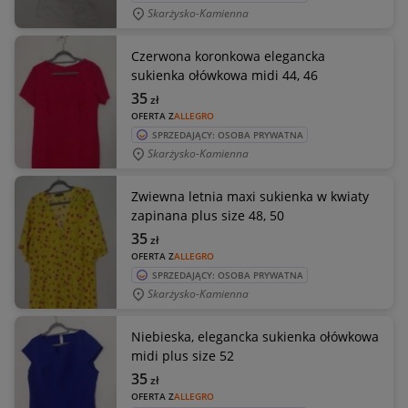
Skarżysko-Kamienna
Czerwona koronkowa elegancka
sukienka ołówkowa midi 44, 46
35
zł
OFERTA Z
ALLEGRO
SPRZEDAJĄCY: OSOBA PRYWATNA
Skarżysko-Kamienna
Zwiewna letnia maxi sukienka w kwiaty
zapinana plus size 48, 50
35
zł
OFERTA Z
ALLEGRO
SPRZEDAJĄCY: OSOBA PRYWATNA
Skarżysko-Kamienna
Niebieska, elegancka sukienka ołówkowa
midi plus size 52
35
zł
OFERTA Z
ALLEGRO