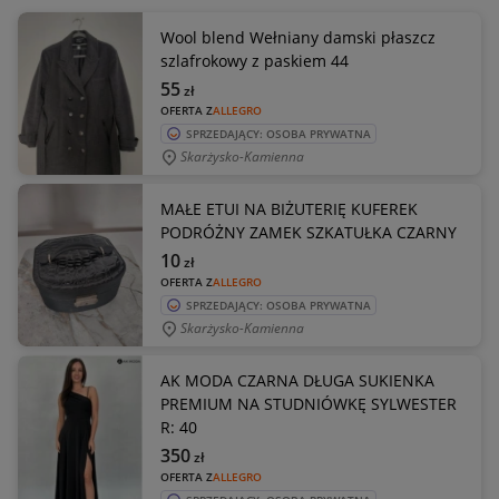
Wool blend Wełniany damski płaszcz
szlafrokowy z paskiem 44
55
zł
OFERTA Z
ALLEGRO
SPRZEDAJĄCY: OSOBA PRYWATNA
Skarżysko-Kamienna
MAŁE ETUI NA BIŻUTERIĘ KUFEREK
PODRÓŻNY ZAMEK SZKATUŁKA CZARNY
10
zł
OFERTA Z
ALLEGRO
SPRZEDAJĄCY: OSOBA PRYWATNA
Skarżysko-Kamienna
AK MODA CZARNA DŁUGA SUKIENKA
PREMIUM NA STUDNIÓWKĘ SYLWESTER
R: 40
350
zł
OFERTA Z
ALLEGRO