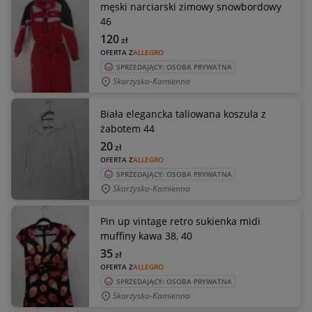
męski narciarski zimowy snowbordowy
46
120
zł
OFERTA Z
ALLEGRO
SPRZEDAJĄCY: OSOBA PRYWATNA
Skarżysko-Kamienna
Biała elegancka taliowana koszula z
żabotem 44
20
zł
OFERTA Z
ALLEGRO
SPRZEDAJĄCY: OSOBA PRYWATNA
Skarżysko-Kamienna
Pin up vintage retro sukienka midi
muffiny kawa 38, 40
35
zł
OFERTA Z
ALLEGRO
SPRZEDAJĄCY: OSOBA PRYWATNA
Skarżysko-Kamienna