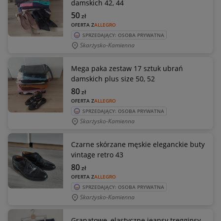
damskich 42, 44
50
zł
OFERTA Z
ALLEGRO
SPRZEDAJĄCY: OSOBA PRYWATNA
Skarżysko-Kamienna
Mega paka zestaw 17 sztuk ubrań
damskich plus size 50, 52
80
zł
OFERTA Z
ALLEGRO
SPRZEDAJĄCY: OSOBA PRYWATNA
Skarżysko-Kamienna
Czarne skórzane męskie eleganckie buty
vintage retro 43
80
zł
OFERTA Z
ALLEGRO
SPRZEDAJĄCY: OSOBA PRYWATNA
Skarżysko-Kamienna
Granatowe, elastyczne jeansy tregginsy