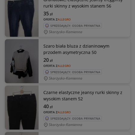
rurki skinny z wysokim stanem 56
35
zł
OFERTA Z
ALLEGRO
SPRZEDAJĄCY: OSOBA PRYWATNA
Skarżysko-Kamienna
Szaro biała bluza z dzianinowym
przodem asymetryczna 50
20
zł
OFERTA Z
ALLEGRO
SPRZEDAJĄCY: OSOBA PRYWATNA
Skarżysko-Kamienna
Czarne elastyczne jeansy rurki skinny z
wysokim stanem 52
40
zł
OFERTA Z
ALLEGRO
SPRZEDAJĄCY: OSOBA PRYWATNA
Skarżysko-Kamienna