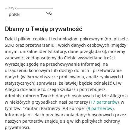
język
Dbamy o Twoją prywatność
Dzięki plikom cookies i technologiom pokrewnym
(np. piksele,
SDK)
oraz przetwarzaniu Twoich danych osobowych
(między
innymi unikalne identyfikatory, dane przeglądarki)
, możemy
zapewnić, że dopasujemy do Ciebie wyświetlane treści.
Wyrażając zgodę na przechowywanie informacji na
urządzeniu końcowym lub dostęp do nich i przetwarzanie
danych (w tym w obszarze profilowania, analiz rynkowych i
statystycznych) sprawiasz, że łatwiej będzie odnaleźć Ci w
Allegro dokładnie to, czego szukasz i potrzebujesz.
Administratorem Twoich danych osobowych będzie Allegro a
w niektórych przypadkach nasi partnerzy (
17
partnerów
), w
tym tzw. “Zaufani Partnerzy IAB Europe” (
9
partnerów
).
Przydatne informacje
Informacja o celach przetwarzania danych osobowych przez
naszych partnerów znajduje się w ich politykach ochrony
prywatności.
Jak to działa