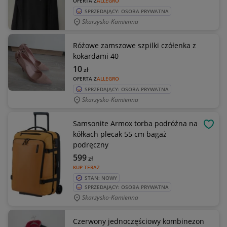
OFERTA Z
ALLEGRO
SPRZEDAJĄCY: OSOBA PRYWATNA
Skarżysko-Kamienna
Różowe zamszowe szpilki czółenka z
kokardami 40
10
zł
OFERTA Z
ALLEGRO
SPRZEDAJĄCY: OSOBA PRYWATNA
Skarżysko-Kamienna
Samsonite Armox torba podróżna na
OBSE
kółkach plecak 55 cm bagaż
podręczny
599
zł
KUP TERAZ
STAN: NOWY
SPRZEDAJĄCY: OSOBA PRYWATNA
Skarżysko-Kamienna
Czerwony jednoczęściowy kombinezon