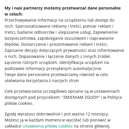
Napisz do nas
My i nasi partnerzy możemy przetwarzać dane personalne
w celach:
Allegro Gadane dla sprzedających
Przechowywanie informacji na urządzeniu lub dostęp do
Allegro Gadane dla kupujących
nich
.
Spersonalizowane reklamy i treści, pomiar reklam i
treści, badanie odbiorców i ulepszanie usług
.
Zapewnienie
Mapa miejscowości
bezpieczeństwa, zapobieganie oszustwom i naprawianie
błędów
.
Dostarczanie i prezentowanie reklam i treści
.
Informacje prawne
Zapisanie decyzji dotyczących prywatności oraz informowanie
o nich
.
Dopasowanie i łączenie danych z innych źródeł
.
Regulamin
Łączenie różnych urządzeń
.
Identyfikacja urządzeń na
podstawie informacji przesyłanych automatycznie
.
Polityka plików "cookies"
Twoje dane personalne przetwarzamy również w celu
ułatwiania korzystania z naszych stron
Ustawienia plików "cookies"
Cele przetwarzania szczegółowo opisane są w ustawieniach
Udostępnianie lokalizacji
dostępnych pod przyciskiem: “ZMIENIAM ZGODY” i w Polityce
Informacje dla Aktu o Usługach Cyfrowych
plików cookies.
Zgodę wyrażasz dobrowolnie i jest ważna 12 miesięcy.
Pobierz aplikację
Możesz ją w każdym momencie wycofać lub ponowić w
zakładce
Ustawienia plików cookies
na stronie głównej.