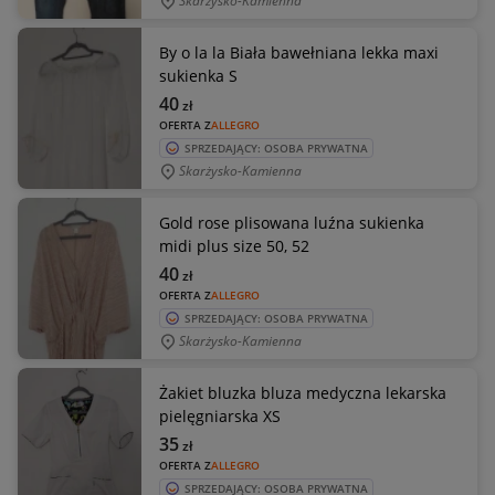
Skarżysko-Kamienna
By o la la Biała bawełniana lekka maxi
sukienka S
40
zł
OFERTA Z
ALLEGRO
SPRZEDAJĄCY: OSOBA PRYWATNA
Skarżysko-Kamienna
Gold rose plisowana luźna sukienka
midi plus size 50, 52
40
zł
OFERTA Z
ALLEGRO
SPRZEDAJĄCY: OSOBA PRYWATNA
Skarżysko-Kamienna
Żakiet bluzka bluza medyczna lekarska
pielęgniarska XS
35
zł
OFERTA Z
ALLEGRO
SPRZEDAJĄCY: OSOBA PRYWATNA