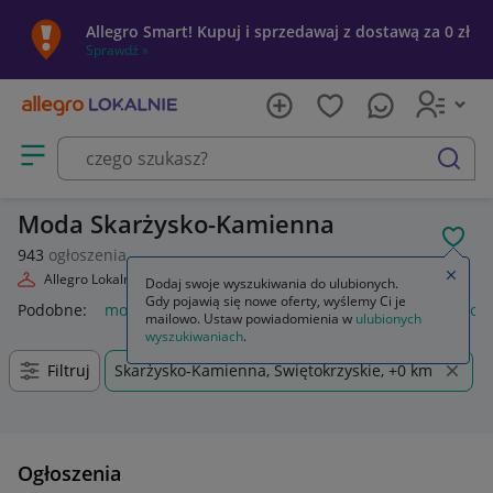
Allegro Smart! Kupuj i sprzedawaj z dostawą za 0 zł
Sprawdź »
Otwórz menu z kategoriami
szukaj
Moda Skarżysko-Kamienna
POL
943
ogłoszenia
Zamkn
Allegro Lokalnie
Moda
Dodaj swoje wyszukiwania do ulubionych.
Gdy pojawią się nowe oferty, wyślemy Ci je
Podobne:
moda
markowa moda 2026
moda damska
moda
mailowo. Ustaw powiadomienia w
ulubionych
wyszukiwaniach
.
Filtruj
Skarżysko-Kamienna, Świętokrzyskie, +0 km
Ogłoszenia