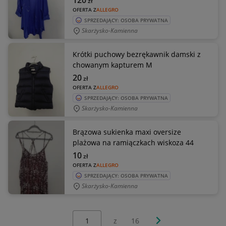
120
zł
OFERTA Z
ALLEGRO
SPRZEDAJĄCY: OSOBA PRYWATNA
Skarżysko-Kamienna
Krótki puchowy bezrękawnik damski z
chowanym kapturem M
20
zł
OFERTA Z
ALLEGRO
SPRZEDAJĄCY: OSOBA PRYWATNA
Skarżysko-Kamienna
Brązowa sukienka maxi oversize
plażowa na ramiączkach wiskoza 44
10
zł
OFERTA Z
ALLEGRO
SPRZEDAJĄCY: OSOBA PRYWATNA
Skarżysko-Kamienna
Wybierz stronę:
Następna strona
z
16