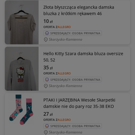
Złota błyszcząca elegancka damska
bluzka z krótkim rękawem 46
10
zł
OFERTA Z
ALLEGRO
SPRZEDAJĄCY: OSOBA PRYWATNA
Skarżysko-Kamienna
Hello Kitty Szara damska bluza oversize
50, 52
35
zł
OFERTA Z
ALLEGRO
SPRZEDAJĄCY: OSOBA PRYWATNA
Skarżysko-Kamienna
PTAKI I JARZĘBINA Wesołe Skarpetki
damskie nie do pary roz 35-38 EKO
27
zł
OFERTA Z
ALLEGRO
SPRZEDAJĄCY: OSOBA PRYWATNA
Skarżysko-Kamienna