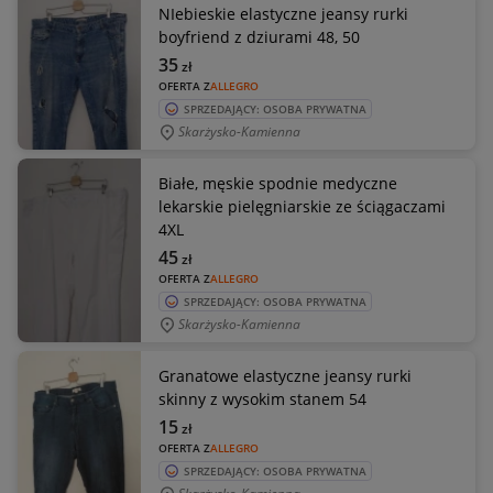
NIebieskie elastyczne jeansy rurki
boyfriend z dziurami 48, 50
35
zł
OFERTA Z
ALLEGRO
SPRZEDAJĄCY: OSOBA PRYWATNA
Skarżysko-Kamienna
Białe, męskie spodnie medyczne
lekarskie pielęgniarskie ze ściągaczami
4XL
45
zł
OFERTA Z
ALLEGRO
SPRZEDAJĄCY: OSOBA PRYWATNA
Skarżysko-Kamienna
Granatowe elastyczne jeansy rurki
skinny z wysokim stanem 54
15
zł
OFERTA Z
ALLEGRO
SPRZEDAJĄCY: OSOBA PRYWATNA