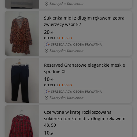
Skarżysko-Kamienna
Sukienka midi z długim rękawem zebra
zwierzecy wzór 52
20
zł
OFERTA Z
ALLEGRO
SPRZEDAJĄCY: OSOBA PRYWATNA
Skarżysko-Kamienna
Reserved Granatowe eleganckie meskie
spodnie XL
10
zł
OFERTA Z
ALLEGRO
SPRZEDAJĄCY: OSOBA PRYWATNA
Skarżysko-Kamienna
Czerwona w kratę rozkloszowana
sukienka tunika midi z długim rękawem
48, 50
10
zł