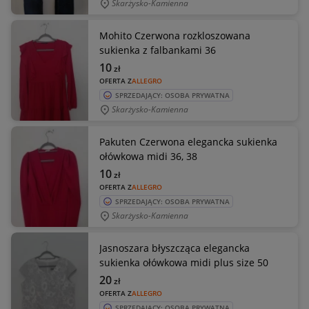
Skarżysko-Kamienna
Mohito Czerwona rozkloszowana
sukienka z falbankami 36
10
zł
OFERTA Z
ALLEGRO
SPRZEDAJĄCY: OSOBA PRYWATNA
Skarżysko-Kamienna
Pakuten Czerwona elegancka sukienka
ołówkowa midi 36, 38
10
zł
OFERTA Z
ALLEGRO
SPRZEDAJĄCY: OSOBA PRYWATNA
Skarżysko-Kamienna
Jasnoszara błyszcząca elegancka
sukienka ołówkowa midi plus size 50
20
zł
OFERTA Z
ALLEGRO
SPRZEDAJĄCY: OSOBA PRYWATNA