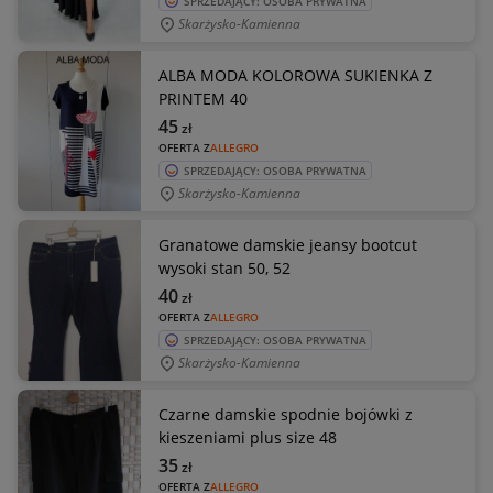
SPRZEDAJĄCY: OSOBA PRYWATNA
Skarżysko-Kamienna
ALBA MODA KOLOROWA SUKIENKA Z
PRINTEM 40
45
zł
OFERTA Z
ALLEGRO
SPRZEDAJĄCY: OSOBA PRYWATNA
Skarżysko-Kamienna
Granatowe damskie jeansy bootcut
wysoki stan 50, 52
40
zł
OFERTA Z
ALLEGRO
SPRZEDAJĄCY: OSOBA PRYWATNA
Skarżysko-Kamienna
Czarne damskie spodnie bojówki z
kieszeniami plus size 48
35
zł
OFERTA Z
ALLEGRO