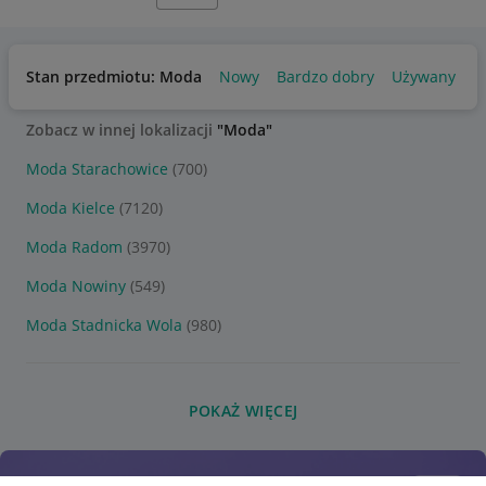
Stan przedmiotu: Moda
Nowy
Bardzo dobry
Używany
Zobacz w innej lokalizacji
"Moda"
Moda Starachowice
(700)
Moda Kielce
(7120)
Moda Radom
(3970)
Moda Nowiny
(549)
Moda Stadnicka Wola
(980)
POKAŻ WIĘCEJ