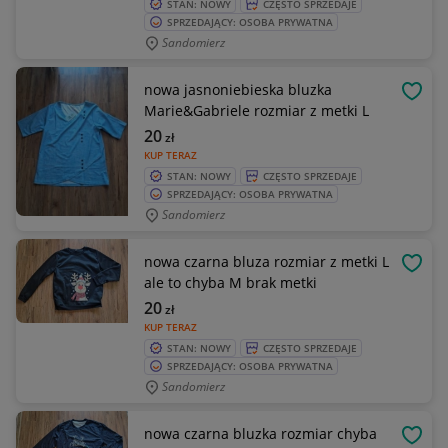
STAN: NOWY
CZĘSTO SPRZEDAJE
SPRZEDAJĄCY: OSOBA PRYWATNA
Sandomierz
nowa jasnoniebieska bluzka
OBSE
Marie&Gabriele rozmiar z metki L
20
zł
KUP TERAZ
STAN: NOWY
CZĘSTO SPRZEDAJE
SPRZEDAJĄCY: OSOBA PRYWATNA
Sandomierz
nowa czarna bluza rozmiar z metki L
OBSE
ale to chyba M brak metki
20
zł
KUP TERAZ
STAN: NOWY
CZĘSTO SPRZEDAJE
SPRZEDAJĄCY: OSOBA PRYWATNA
Sandomierz
nowa czarna bluzka rozmiar chyba
OBSE