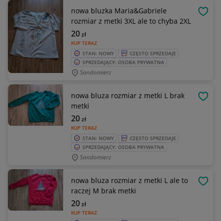
nowa bluzka Maria&Gabriele
OBSE
rozmiar z metki 3XL ale to chyba 2XL
20
zł
KUP TERAZ
STAN: NOWY
CZĘSTO SPRZEDAJE
SPRZEDAJĄCY: OSOBA PRYWATNA
Sandomierz
nowa bluza rozmiar z metki L brak
OBSE
metki
20
zł
KUP TERAZ
STAN: NOWY
CZĘSTO SPRZEDAJE
SPRZEDAJĄCY: OSOBA PRYWATNA
Sandomierz
nowa bluza rozmiar z metki L ale to
OBSE
raczej M brak metki
20
zł
KUP TERAZ