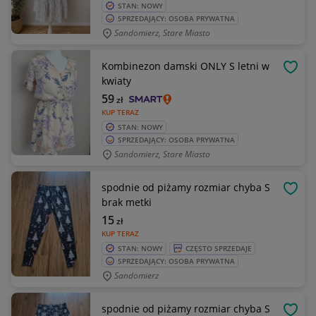
STAN: NOWY
SPRZEDAJĄCY: OSOBA PRYWATNA
Sandomierz, Stare Miasto
Kombinezon damski ONLY S letni w
OBSE
kwiaty
59
zł
KUP TERAZ
STAN: NOWY
SPRZEDAJĄCY: OSOBA PRYWATNA
Sandomierz, Stare Miasto
spodnie od piżamy rozmiar chyba S
OBSE
brak metki
15
zł
KUP TERAZ
STAN: NOWY
CZĘSTO SPRZEDAJE
SPRZEDAJĄCY: OSOBA PRYWATNA
Sandomierz
spodnie od piżamy rozmiar chyba S