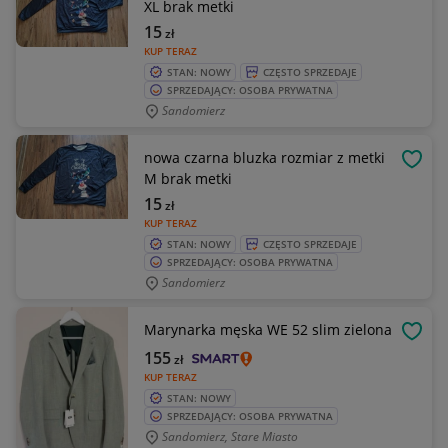
XL brak metki
15
zł
KUP TERAZ
STAN: NOWY
CZĘSTO SPRZEDAJE
SPRZEDAJĄCY: OSOBA PRYWATNA
Sandomierz
nowa czarna bluzka rozmiar z metki
OBSE
M brak metki
15
zł
KUP TERAZ
STAN: NOWY
CZĘSTO SPRZEDAJE
SPRZEDAJĄCY: OSOBA PRYWATNA
Sandomierz
Marynarka męska WE 52 slim zielona
OBSE
155
zł
KUP TERAZ
STAN: NOWY
SPRZEDAJĄCY: OSOBA PRYWATNA
Sandomierz, Stare Miasto