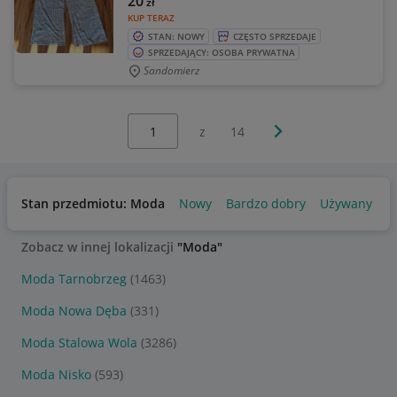
20
zł
KUP TERAZ
STAN: NOWY
CZĘSTO SPRZEDAJE
SPRZEDAJĄCY: OSOBA PRYWATNA
Sandomierz
Wybierz stronę:
Następna strona
z
14
Stan przedmiotu: Moda
Nowy
Bardzo dobry
Używany
U
Zobacz w innej lokalizacji
"Moda"
Moda Tarnobrzeg
(1463)
Moda Nowa Dęba
(331)
Moda Stalowa Wola
(3286)
Moda Nisko
(593)