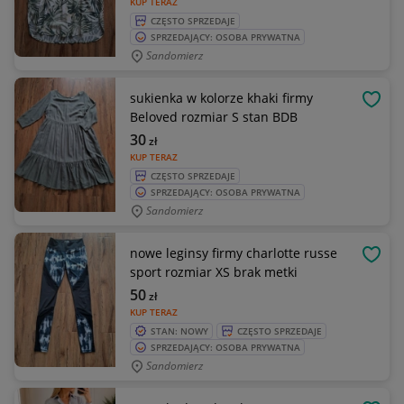
KUP TERAZ
CZĘSTO SPRZEDAJE
SPRZEDAJĄCY: OSOBA PRYWATNA
Sandomierz
sukienka w kolorze khaki firmy
OBSE
Beloved rozmiar S stan BDB
30
zł
KUP TERAZ
CZĘSTO SPRZEDAJE
SPRZEDAJĄCY: OSOBA PRYWATNA
Sandomierz
nowe leginsy firmy charlotte russe
OBSE
sport rozmiar XS brak metki
50
zł
KUP TERAZ
STAN: NOWY
CZĘSTO SPRZEDAJE
SPRZEDAJĄCY: OSOBA PRYWATNA
Sandomierz