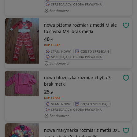
SPRZEDAJĄCY: OSOBA PRYWATNA
Sandomierz
nowa piżama rozmiar z metki M ale
OBSE
to chyba M/L brak metki
40
zł
KUP TERAZ
STAN: NOWY
CZĘSTO SPRZEDAJE
SPRZEDAJĄCY: OSOBA PRYWATNA
Sandomierz
nowa bluzeczka rozmiar chyba S
OBSE
brak metki
25
zł
KUP TERAZ
STAN: NOWY
CZĘSTO SPRZEDAJE
SPRZEDAJĄCY: OSOBA PRYWATNA
Sandomierz
nowa marynarka rozmiar z metki 3XL
OBSE
ale to chyba XL brak metki