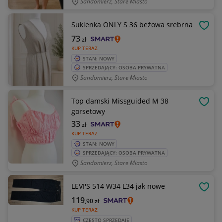
Sandomierz, Stare Miasto
Sukienka ONLY S 36 beżowa srebrna
OBSE
73
zł
KUP TERAZ
STAN: NOWY
SPRZEDAJĄCY: OSOBA PRYWATNA
Sandomierz, Stare Miasto
Top damski Missguided M 38
OBSE
gorsetowy
33
zł
KUP TERAZ
STAN: NOWY
SPRZEDAJĄCY: OSOBA PRYWATNA
Sandomierz, Stare Miasto
LEVI'S 514 W34 L34 jak nowe
OBSE
119
,90
zł
KUP TERAZ
CZĘSTO SPRZEDAJE