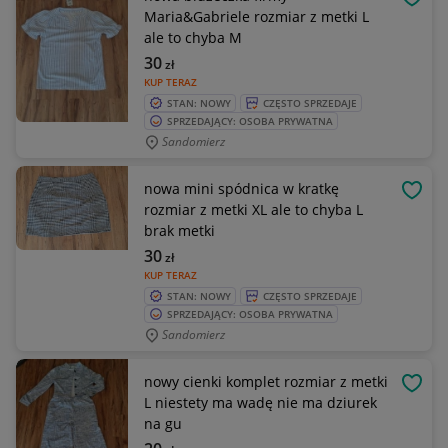
OBSE
Maria&Gabriele rozmiar z metki L
ale to chyba M
30
zł
KUP TERAZ
STAN: NOWY
CZĘSTO SPRZEDAJE
SPRZEDAJĄCY: OSOBA PRYWATNA
Sandomierz
nowa mini spódnica w kratkę
OBSE
rozmiar z metki XL ale to chyba L
brak metki
30
zł
KUP TERAZ
STAN: NOWY
CZĘSTO SPRZEDAJE
SPRZEDAJĄCY: OSOBA PRYWATNA
Sandomierz
nowy cienki komplet rozmiar z metki
OBSE
L niestety ma wadę nie ma dziurek
na gu