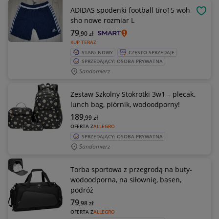
ADIDAS spodenki football tiro15 woh
OBSE
sho nowe rozmiar L
79
,90
zł
KUP TERAZ
STAN: NOWY
CZĘSTO SPRZEDAJE
SPRZEDAJĄCY: OSOBA PRYWATNA
Sandomierz
Zestaw Szkolny Stokrotki 3w1 – plecak,
lunch bag, piórnik, wodoodporny!
189
,99
zł
OFERTA Z
ALLEGRO
SPRZEDAJĄCY: OSOBA PRYWATNA
Sandomierz
Torba sportowa z przegrodą na buty-
wodoodporna, na siłownię, basen,
podróż
79
,98
zł
OFERTA Z
ALLEGRO