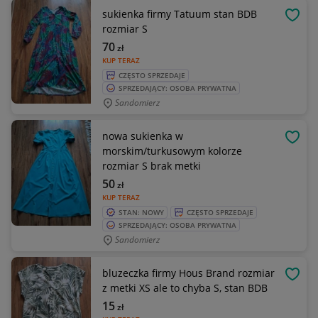
sukienka firmy Tatuum stan BDB
OBSE
rozmiar S
70
zł
KUP TERAZ
CZĘSTO SPRZEDAJE
SPRZEDAJĄCY: OSOBA PRYWATNA
Sandomierz
nowa sukienka w
OBSE
morskim/turkusowym kolorze
rozmiar S brak metki
50
zł
KUP TERAZ
STAN: NOWY
CZĘSTO SPRZEDAJE
SPRZEDAJĄCY: OSOBA PRYWATNA
Sandomierz
bluzeczka firmy Hous Brand rozmiar
OBSE
z metki XS ale to chyba S, stan BDB
15
zł