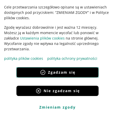
Cele przetwarzania szczegółowo opisane są w ustawieniach
Udostępnianie lokalizacji
dostępnych pod przyciskiem: “ZMIENIAM ZGODY” i w Polityce
Informacje dla Aktu o Usługach Cyfrowych
plików cookies.
Zgodę wyrażasz dobrowolnie i jest ważna 12 miesięcy.
Pobierz aplikację
Możesz ją w każdym momencie wycofać lub ponowić w
zakładce
Ustawienia plików cookies
na stronie głównej.
Wycofanie zgody nie wpływa na legalność uprzedniego
przetwarzania.
polityka plików cookies
polityka ochrony prywatności
Zgadzam się
Nie zgadzam się
Korzystanie z serwisu oznacza akceptację
regulaminu
.
Zmieniam zgody