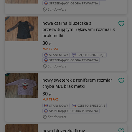
SPRZEDAJĄCY: OSOBA PRYWATNA
Sandomierz
nowa czarna bluzeczka z
OBSE
prześwitującymi rękawami rozmiar S
brak metki
30
zł
KUP TERAZ
STAN: NOWY
CZĘSTO SPRZEDAJE
SPRZEDAJĄCY: OSOBA PRYWATNA
Sandomierz
nowy sweterek z reniferem rozmiar
OBSE
chyba M/L brak metki
30
zł
KUP TERAZ
STAN: NOWY
CZĘSTO SPRZEDAJE
SPRZEDAJĄCY: OSOBA PRYWATNA
Sandomierz
nowa bluzeczka firmy