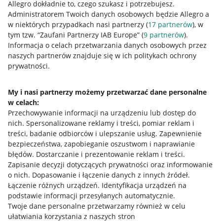
Allegro dokładnie to, czego szukasz i potrzebujesz.
Administratorem Twoich danych osobowych będzie Allegro a
w niektórych przypadkach nasi partnerzy (
17
partnerów
), w
tym tzw. “Zaufani Partnerzy IAB Europe” (
9
partnerów
).
Przydatne informacje
Informacja o celach przetwarzania danych osobowych przez
naszych partnerów znajduje się w ich politykach ochrony
prywatności.
Jak to działa
Napisz do nas
My i nasi partnerzy możemy przetwarzać dane personalne
w celach:
Allegro Gadane dla sprzedających
Przechowywanie informacji na urządzeniu lub dostęp do
Allegro Gadane dla kupujących
nich
.
Spersonalizowane reklamy i treści, pomiar reklam i
treści, badanie odbiorców i ulepszanie usług
.
Zapewnienie
Mapa miejscowości
bezpieczeństwa, zapobieganie oszustwom i naprawianie
błędów
.
Dostarczanie i prezentowanie reklam i treści
.
Informacje prawne
Zapisanie decyzji dotyczących prywatności oraz informowanie
o nich
.
Dopasowanie i łączenie danych z innych źródeł
.
Regulamin
Łączenie różnych urządzeń
.
Identyfikacja urządzeń na
podstawie informacji przesyłanych automatycznie
.
Polityka plików "cookies"
Twoje dane personalne przetwarzamy również w celu
ułatwiania korzystania z naszych stron
Ustawienia plików "cookies"