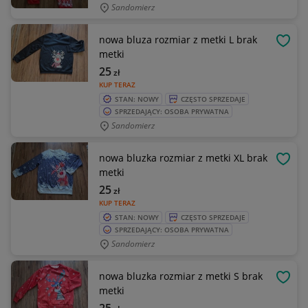
Sandomierz
nowa bluza rozmiar z metki L brak
OBSE
metki
25
zł
KUP TERAZ
STAN: NOWY
CZĘSTO SPRZEDAJE
SPRZEDAJĄCY: OSOBA PRYWATNA
Sandomierz
nowa bluzka rozmiar z metki XL brak
OBSE
metki
25
zł
KUP TERAZ
STAN: NOWY
CZĘSTO SPRZEDAJE
SPRZEDAJĄCY: OSOBA PRYWATNA
Sandomierz
nowa bluzka rozmiar z metki S brak
OBSE
metki