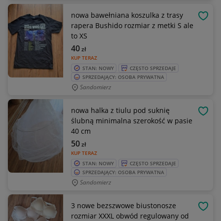
nowa bawełniana koszulka z trasy
OBSE
rapera Bushido rozmiar z metki S ale
to XS
40
zł
KUP TERAZ
STAN: NOWY
CZĘSTO SPRZEDAJE
SPRZEDAJĄCY: OSOBA PRYWATNA
Sandomierz
nowa halka z tiulu pod suknię
OBSE
ślubną minimalna szerokość w pasie
40 cm
50
zł
KUP TERAZ
STAN: NOWY
CZĘSTO SPRZEDAJE
SPRZEDAJĄCY: OSOBA PRYWATNA
Sandomierz
3 nowe bezszwowe biustonosze
OBSE
rozmiar XXXL obwód regulowany od