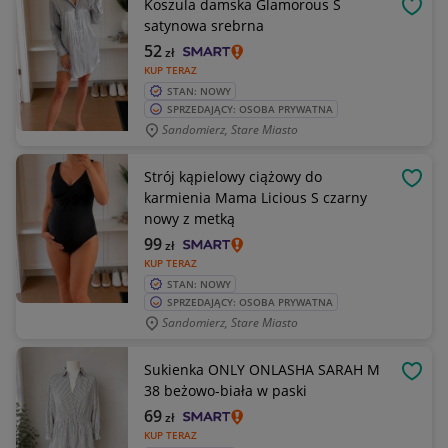
Koszula damska Glamorous S
OBSE
satynowa srebrna
52
zł
KUP TERAZ
STAN: NOWY
SPRZEDAJĄCY: OSOBA PRYWATNA
Sandomierz, Stare Miasto
Strój kąpielowy ciążowy do
OBSE
karmienia Mama Licious S czarny
nowy z metką
99
zł
KUP TERAZ
STAN: NOWY
SPRZEDAJĄCY: OSOBA PRYWATNA
Sandomierz, Stare Miasto
Sukienka ONLY ONLASHA SARAH M
OBSE
38 beżowo-biała w paski
69
zł
KUP TERAZ