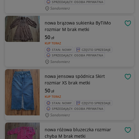
SPRZEDAJĄCY: OSOBA PRYWATNA
Sandomierz
nowa brązowa sukienka ByTiMo
OBSE
rozmiar M brak metki
50
zł
KUP TERAZ
STAN: NOWY
CZĘSTO SPRZEDAJE
SPRZEDAJĄCY: OSOBA PRYWATNA
Sandomierz
nowa jensowa spódnica Skirt
OBSE
rozmiar XS brak metki
50
zł
KUP TERAZ
STAN: NOWY
CZĘSTO SPRZEDAJE
SPRZEDAJĄCY: OSOBA PRYWATNA
Sandomierz
nowa różowa bluzeczka rozmiar
OBSE
chyba M brak metki