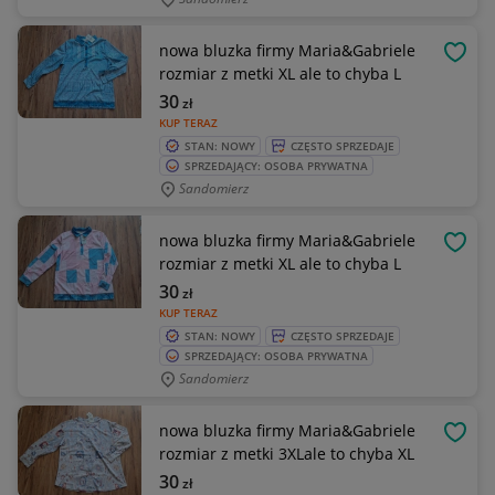
nowa bluzka firmy Maria&Gabriele
OBSE
rozmiar z metki XL ale to chyba L
30
zł
KUP TERAZ
STAN: NOWY
CZĘSTO SPRZEDAJE
SPRZEDAJĄCY: OSOBA PRYWATNA
Sandomierz
nowa bluzka firmy Maria&Gabriele
OBSE
rozmiar z metki XL ale to chyba L
30
zł
KUP TERAZ
STAN: NOWY
CZĘSTO SPRZEDAJE
SPRZEDAJĄCY: OSOBA PRYWATNA
Sandomierz
nowa bluzka firmy Maria&Gabriele
OBSE
rozmiar z metki 3XLale to chyba XL
30
zł