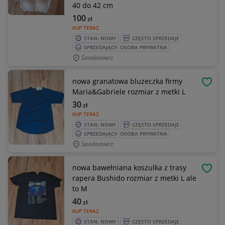
40 do 42 cm
100
zł
KUP TERAZ
STAN: NOWY
CZĘSTO SPRZEDAJE
SPRZEDAJĄCY: OSOBA PRYWATNA
Sandomierz
nowa granatowa bluzeczka firmy
OBSE
Maria&Gabriele rozmiar z metki L
30
zł
KUP TERAZ
STAN: NOWY
CZĘSTO SPRZEDAJE
SPRZEDAJĄCY: OSOBA PRYWATNA
Sandomierz
nowa bawełniana koszulka z trasy
OBSE
rapera Bushido rozmiar z metki L ale
to M
40
zł
KUP TERAZ
STAN: NOWY
CZĘSTO SPRZEDAJE