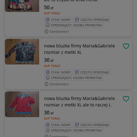
50
zł
KUP TERAZ
STAN: NOWY
CZĘSTO SPRZEDAJE
SPRZEDAJĄCY: OSOBA PRYWATNA
Sandomierz
nowa bluzka firmy Maria&Gabriele
OBSE
rozmiar z metki XL
30
zł
KUP TERAZ
STAN: NOWY
CZĘSTO SPRZEDAJE
SPRZEDAJĄCY: OSOBA PRYWATNA
Sandomierz
nowa bluzka firmy Maria&Gabriele
OBSE
rozmiar z metki XL ale to raczej L
30
zł
KUP TERAZ
STAN: NOWY
CZĘSTO SPRZEDAJE
SPRZEDAJĄCY: OSOBA PRYWATNA
Sandomierz