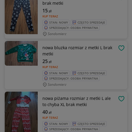
OBSE
brak metki
15
zł
KUP TERAZ
STAN: NOWY
CZĘSTO SPRZEDAJE
SPRZEDAJĄCY: OSOBA PRYWATNA
Sandomierz
nowa bluzka rozmiar z metki L brak
OBSE
metki
25
zł
KUP TERAZ
STAN: NOWY
CZĘSTO SPRZEDAJE
SPRZEDAJĄCY: OSOBA PRYWATNA
Sandomierz
nowa piżama rozmiar z metki L ale
OBSE
to chyba XL brak metki
40
zł
KUP TERAZ
STAN: NOWY
CZĘSTO SPRZEDAJE
SPRZEDAJĄCY: OSOBA PRYWATNA