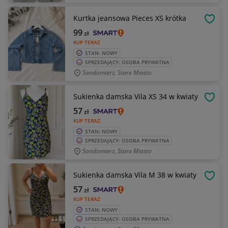
Kurtka jeansowa Pieces XS krótka
OBSE
99
zł
KUP TERAZ
STAN: NOWY
SPRZEDAJĄCY: OSOBA PRYWATNA
Sandomierz, Stare Miasto
Sukienka damska Vila XS 34 w kwiaty
OBSE
57
zł
KUP TERAZ
STAN: NOWY
SPRZEDAJĄCY: OSOBA PRYWATNA
Sandomierz, Stare Miasto
Sukienka damska Vila M 38 w kwiaty
OBSE
57
zł
KUP TERAZ
STAN: NOWY
SPRZEDAJĄCY: OSOBA PRYWATNA