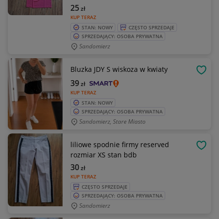
25
zł
KUP TERAZ
STAN: NOWY
CZĘSTO SPRZEDAJE
SPRZEDAJĄCY: OSOBA PRYWATNA
Sandomierz
Bluzka JDY S wiskoza w kwiaty
OBSE
39
zł
KUP TERAZ
STAN: NOWY
SPRZEDAJĄCY: OSOBA PRYWATNA
Sandomierz, Stare Miasto
liliowe spodnie firmy reserved
OBSE
rozmiar XS stan bdb
30
zł
KUP TERAZ
CZĘSTO SPRZEDAJE
SPRZEDAJĄCY: OSOBA PRYWATNA
Sandomierz