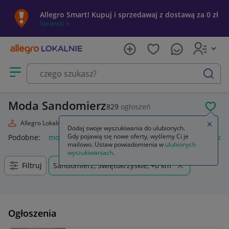
Allegro Smart! Kupuj i sprzedawaj z dostawą za 0 zł
Sprawdź »
Otwórz menu z kategoriami
szukaj
Moda Sandomierz
829
ogłoszeń
POL
Allegro Lokalnie
Moda
Zamkn
Dodaj swoje wyszukiwania do ulubionych.
Gdy pojawią się nowe oferty, wyślemy Ci je
Podobne:
moda
markowa moda 2026
moda damska
moda
mailowo. Ustaw powiadomienia w
ulubionych
wyszukiwaniach
.
Filtruj
Sandomierz, Świętokrzyskie, +0 km
Ogłoszenia