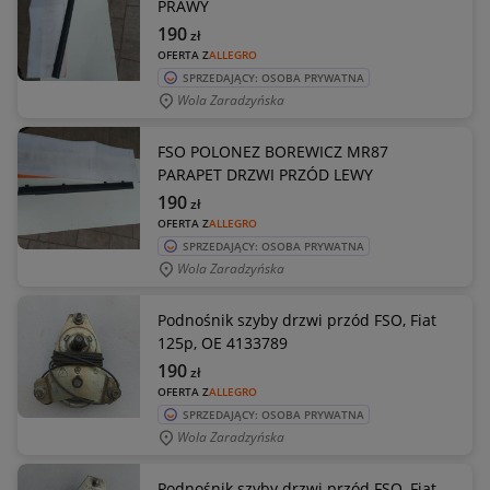
PRAWY
190
zł
OFERTA Z
ALLEGRO
SPRZEDAJĄCY: OSOBA PRYWATNA
Wola Zaradzyńska
FSO POLONEZ BOREWICZ MR87
PARAPET DRZWI PRZÓD LEWY
190
zł
OFERTA Z
ALLEGRO
SPRZEDAJĄCY: OSOBA PRYWATNA
Wola Zaradzyńska
Podnośnik szyby drzwi przód FSO, Fiat
125p, OE 4133789
190
zł
OFERTA Z
ALLEGRO
SPRZEDAJĄCY: OSOBA PRYWATNA
Wola Zaradzyńska
Podnośnik szyby drzwi przód FSO, Fiat