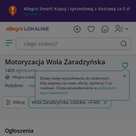
Allegro Smart! Kupuj i sprzedawaj z dostawą za 0 zł
Sprawdź »
Otwórz menu z kategoriami
szukaj
Motoryzacja Wola Zaradzyńska
POL
1403
ogłoszenia
Zamkn
Allegro Lokalnie
Motoryzacja
Dodaj swoje wyszukiwania do ulubionych.
Gdy pojawią się nowe oferty, wyślemy Ci je
Podobne:
motoryzacja
motoryzacja samochody osobowe
cz
mailowo. Ustaw powiadomienia w
ulubionych
wyszukiwaniach
.
Filtruj
Wola Zaradzyńska, Łódzkie, +0 km
Ogłoszenia