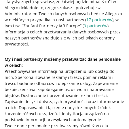
statystycznych) sprawiasz, że łatwiej będzie odnaleźć Ci w
Allegro dokładnie to, czego szukasz i potrzebujesz.
Administratorem Twoich danych osobowych będzie Allegro a
w niektórych przypadkach nasi partnerzy (
17
partnerów
), w
tym tzw. “Zaufani Partnerzy IAB Europe” (
9
partnerów
).
Przydatne informacje
Informacja o celach przetwarzania danych osobowych przez
naszych partnerów znajduje się w ich politykach ochrony
prywatności.
Jak to działa
Napisz do nas
My i nasi partnerzy możemy przetwarzać dane personalne
w celach:
Allegro Gadane dla sprzedających
Przechowywanie informacji na urządzeniu lub dostęp do
Allegro Gadane dla kupujących
nich
.
Spersonalizowane reklamy i treści, pomiar reklam i
treści, badanie odbiorców i ulepszanie usług
.
Zapewnienie
Mapa miejscowości
bezpieczeństwa, zapobieganie oszustwom i naprawianie
błędów
.
Dostarczanie i prezentowanie reklam i treści
.
Informacje prawne
Zapisanie decyzji dotyczących prywatności oraz informowanie
o nich
.
Dopasowanie i łączenie danych z innych źródeł
.
Regulamin
Łączenie różnych urządzeń
.
Identyfikacja urządzeń na
podstawie informacji przesyłanych automatycznie
.
Polityka plików "cookies"
Twoje dane personalne przetwarzamy również w celu