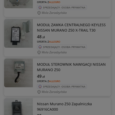
OFERTA Z
ALLEGRO
SPRZEDAJĄCY: OSOBA PRYWATNA
Wola Zaradzyńska
MODUŁ ZAMKA CENTRALNEGO KEYLESS
NISSAN MURANO Z50 X-TRAIL T30
48
zł
OFERTA Z
ALLEGRO
SPRZEDAJĄCY: OSOBA PRYWATNA
Wola Zaradzyńska
MODUŁ STEROWNIK NAWIGACJI NISSAN
MURANO Z50
49
zł
OFERTA Z
ALLEGRO
SPRZEDAJĄCY: OSOBA PRYWATNA
Wola Zaradzyńska
Nissan Murano Z50 Zapalniczka
96916CA000