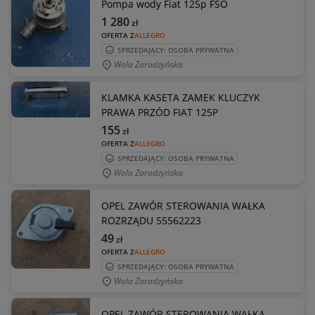
Pompa wody Fiat 125p FSO
1 280
zł
OFERTA Z
ALLEGRO
SPRZEDAJĄCY: OSOBA PRYWATNA
Wola Zaradzyńska
KLAMKA KASETA ZAMEK KLUCZYK
PRAWA PRZÓD FIAT 125P
155
zł
OFERTA Z
ALLEGRO
SPRZEDAJĄCY: OSOBA PRYWATNA
Wola Zaradzyńska
OPEL ZAWÓR STEROWANIA WAŁKA
ROZRZĄDU 55562223
49
zł
OFERTA Z
ALLEGRO
SPRZEDAJĄCY: OSOBA PRYWATNA
Wola Zaradzyńska
OPEL ZAWÓR STEROWANIA WAŁKA