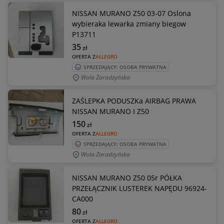
NISSAN MURANO Z50 03-07 Oslona
wybieraka lewarka zmiany biegow
P13711
35
zł
OFERTA Z
ALLEGRO
SPRZEDAJĄCY: OSOBA PRYWATNA
Wola Zaradzyńska
ZAŚLEPKA PODUSZKa AIRBAG PRAWA
NISSAN MURANO I Z50
150
zł
OFERTA Z
ALLEGRO
SPRZEDAJĄCY: OSOBA PRYWATNA
Wola Zaradzyńska
NISSAN MURANO Z50 05r PÓŁKA
PRZEŁĄCZNIK LUSTEREK NAPĘDU 96924-
CA000
80
zł
OFERTA Z
ALLEGRO