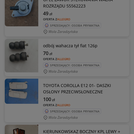
ROZRZĄDU 55562223
49
zł
OFERTA Z
ALLEGRO
SPRZEDAJĄCY: OSOBA PRYWATNA
Wola Zaradzyńska
odbój wahacza tył fiat 126p
70
zł
OFERTA Z
ALLEGRO
SPRZEDAJĄCY: OSOBA PRYWATNA
Wola Zaradzyńska
TOYOTA COROLLA E12 01- DASZKI
OSŁONY PRZECIWSŁONECZNE
100
zł
OFERTA Z
ALLEGRO
SPRZEDAJĄCY: OSOBA PRYWATNA
Wola Zaradzyńska
KIERUNKOWSKAZ BOCZNY KPL LEWY +