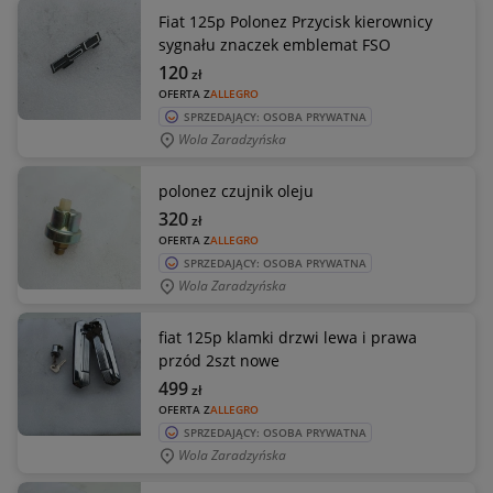
Fiat 125p Polonez Przycisk kierownicy
sygnału znaczek emblemat FSO
120
zł
OFERTA Z
ALLEGRO
SPRZEDAJĄCY: OSOBA PRYWATNA
Wola Zaradzyńska
polonez czujnik oleju
320
zł
OFERTA Z
ALLEGRO
SPRZEDAJĄCY: OSOBA PRYWATNA
Wola Zaradzyńska
fiat 125p klamki drzwi lewa i prawa
przód 2szt nowe
499
zł
OFERTA Z
ALLEGRO
SPRZEDAJĄCY: OSOBA PRYWATNA
Wola Zaradzyńska