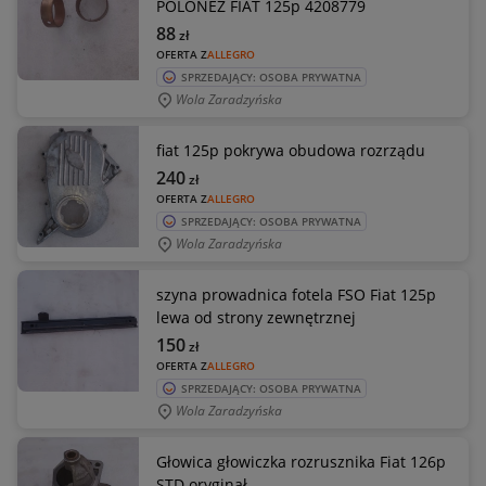
POLONEZ FIAT 125p 4208779
88
zł
OFERTA Z
ALLEGRO
SPRZEDAJĄCY: OSOBA PRYWATNA
Wola Zaradzyńska
fiat 125p pokrywa obudowa rozrządu
240
zł
OFERTA Z
ALLEGRO
SPRZEDAJĄCY: OSOBA PRYWATNA
Wola Zaradzyńska
szyna prowadnica fotela FSO Fiat 125p
lewa od strony zewnętrznej
150
zł
OFERTA Z
ALLEGRO
SPRZEDAJĄCY: OSOBA PRYWATNA
Wola Zaradzyńska
Głowica głowiczka rozrusznika Fiat 126p
STD oryginał