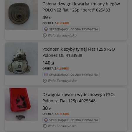
Osłona dźwigni lewarka zmiany biegów
POLONEZ fiat 125p "beret" 025433
49
zł
OFERTA Z
ALLEGRO
SPRZEDAJĄCY: OSOBA PRYWATNA
Wola Zaradzyńska
Podnośnik szyby tylnej Fiat 125p FSO
Polonez OE 4133938
140
zł
OFERTA Z
ALLEGRO
SPRZEDAJĄCY: OSOBA PRYWATNA
Wola Zaradzyńska
Dźwignia zaworu wydechowego FSO,
Polonez, Fiat 125p 4025648
30
zł
OFERTA Z
ALLEGRO
SPRZEDAJĄCY: OSOBA PRYWATNA
Wola Zaradzyńska