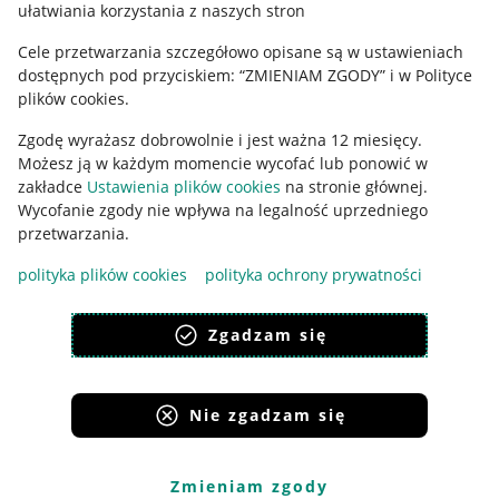
ułatwiania korzystania z naszych stron
Ustawienia plików "cookies"
Cele przetwarzania szczegółowo opisane są w ustawieniach
Udostępnianie lokalizacji
dostępnych pod przyciskiem: “ZMIENIAM ZGODY” i w Polityce
Informacje dla Aktu o Usługach Cyfrowych
plików cookies.
Zgodę wyrażasz dobrowolnie i jest ważna 12 miesięcy.
Pobierz aplikację
Możesz ją w każdym momencie wycofać lub ponowić w
zakładce
Ustawienia plików cookies
na stronie głównej.
Wycofanie zgody nie wpływa na legalność uprzedniego
przetwarzania.
polityka plików cookies
polityka ochrony prywatności
Zgadzam się
Nie zgadzam się
Korzystanie z serwisu oznacza akceptację
regulaminu
.
Zmieniam zgody