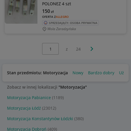
POLONEZ 4 szt
150
zł
OFERTA Z
ALLEGRO
SPRZEDAJĄCY: OSOBA PRYWATNA
Wola Zaradzyńska
Wybierz stronę:
Następna strona
z
24
Stan przedmiotu: Motoryzacja
Nowy
Bardzo dobry
Używ
Zobacz w innej lokalizacji
"Motoryzacja"
Motoryzacja Pabianice
(1189)
Motoryzacja Łódź
(23012)
Motoryzacja Konstantynów Łódzki
(380)
Motoryzacja Dobroń
(409)