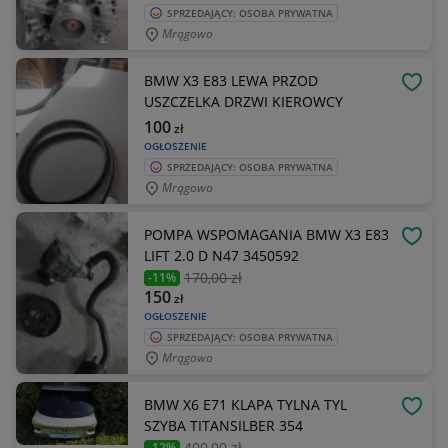
SPRZEDAJĄCY: OSOBA PRYWATNA
Mrągowo
BMW X3 E83 LEWA PRZOD
OBSE
USZCZELKA DRZWI KIEROWCY
100
zł
OGŁOSZENIE
SPRZEDAJĄCY: OSOBA PRYWATNA
Mrągowo
POMPA WSPOMAGANIA BMW X3 E83
OBSE
LIFT 2.0 D N47 3450592
170
,00 zł
-11%
150
zł
OGŁOSZENIE
SPRZEDAJĄCY: OSOBA PRYWATNA
Mrągowo
BMW X6 E71 KLAPA TYLNA TYL
OBSE
SZYBA TITANSILBER 354
400
,00 zł
-12%