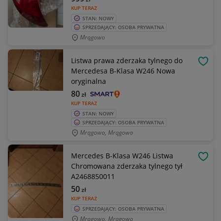
KUP TERAZ
STAN: NOWY
SPRZEDAJĄCY: OSOBA PRYWATNA
Mrągowo
Listwa prawa zderzaka tylnego do
OBSE
Mercedesa B-Klasa W246 Nowa
oryginalna
80
zł
KUP TERAZ
STAN: NOWY
SPRZEDAJĄCY: OSOBA PRYWATNA
Mrągowo, Mrągowo
Mercedes B-Klasa W246 Listwa
OBSE
Chromowana zderzaka tylnego tył
A2468850011
50
zł
KUP TERAZ
SPRZEDAJĄCY: OSOBA PRYWATNA
Mrągowo, Mrągowo