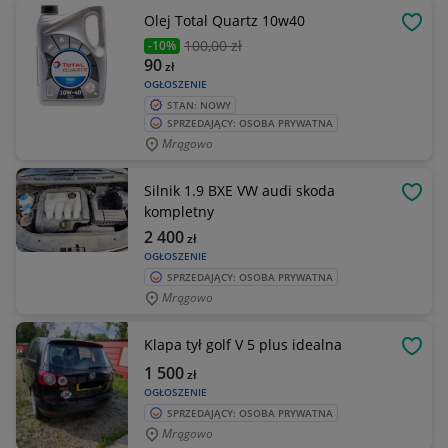
Olej Total Quartz 10w40
OBSE
100
,00 zł
-10%
90
zł
OGŁOSZENIE
STAN: NOWY
SPRZEDAJĄCY: OSOBA PRYWATNA
Mrągowo
Silnik 1.9 BXE VW audi skoda
OBSE
kompletny
2 400
zł
OGŁOSZENIE
SPRZEDAJĄCY: OSOBA PRYWATNA
Mrągowo
Klapa tył golf V 5 plus idealna
OBSE
1 500
zł
OGŁOSZENIE
SPRZEDAJĄCY: OSOBA PRYWATNA
Mrągowo