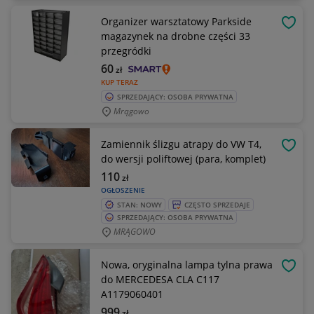
Organizer warsztatowy Parkside
OBSE
magazynek na drobne części 33
przegródki
60
zł
KUP TERAZ
SPRZEDAJĄCY: OSOBA PRYWATNA
Mrągowo
Zamiennik ślizgu atrapy do VW T4,
OBSE
do wersji poliftowej (para, komplet)
110
zł
OGŁOSZENIE
STAN: NOWY
CZĘSTO SPRZEDAJE
SPRZEDAJĄCY: OSOBA PRYWATNA
MRĄGOWO
Nowa, oryginalna lampa tylna prawa
OBSE
do MERCEDESA CLA C117
A1179060401
999
zł