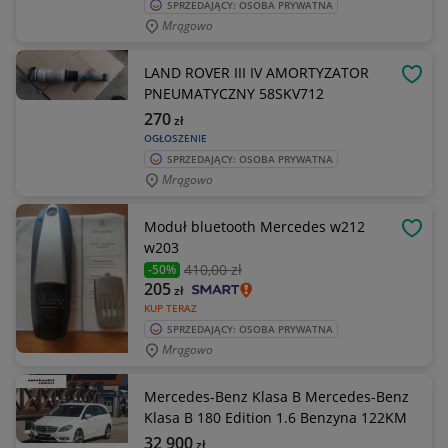
SPRZEDAJĄCY: OSOBA PRYWATNA
Mrągowo
LAND ROVER III IV AMORTYZATOR
OBSE
PNEUMATYCZNY 58SKV712
270
zł
OGŁOSZENIE
SPRZEDAJĄCY: OSOBA PRYWATNA
Mrągowo
Moduł bluetooth Mercedes w212
OBSE
w203
410
,00 zł
-50%
205
zł
KUP TERAZ
SPRZEDAJĄCY: OSOBA PRYWATNA
Mrągowo
Mercedes-Benz Klasa B Mercedes-Benz
Klasa B 180 Edition 1.6 Benzyna 122KM
32 900
zł