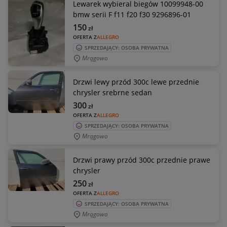
Lewarek wybieral biegów 10099948-00
bmw serii F f11 f20 f30 9296896-01
150
zł
OFERTA Z
ALLEGRO
SPRZEDAJĄCY: OSOBA PRYWATNA
Mrągowo
Drzwi lewy przód 300c lewe przednie
chrysler srebrne sedan
300
zł
OFERTA Z
ALLEGRO
SPRZEDAJĄCY: OSOBA PRYWATNA
Mrągowo
Drzwi prawy przód 300c przednie prawe
chrysler
250
zł
OFERTA Z
ALLEGRO
SPRZEDAJĄCY: OSOBA PRYWATNA
Mrągowo