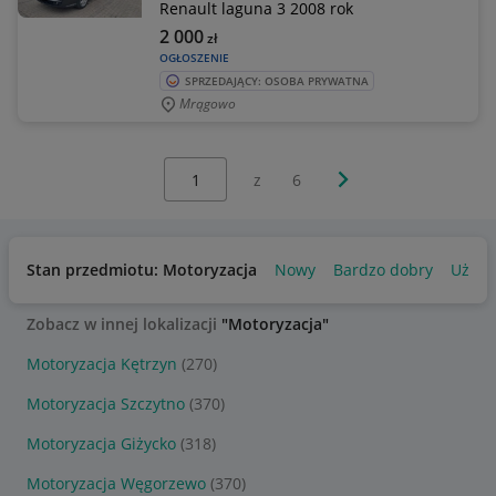
Renault laguna 3 2008 rok
2 000
zł
OGŁOSZENIE
SPRZEDAJĄCY: OSOBA PRYWATNA
Mrągowo
Wybierz stronę:
Następna strona
z
6
Stan przedmiotu: Motoryzacja
Nowy
Bardzo dobry
Używ
Zobacz w innej lokalizacji
"Motoryzacja"
Motoryzacja Kętrzyn
(270)
Motoryzacja Szczytno
(370)
Motoryzacja Giżycko
(318)
Motoryzacja Węgorzewo
(370)