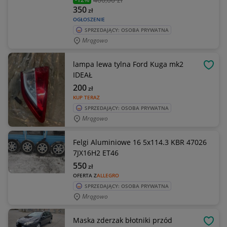
350
zł
OGŁOSZENIE
SPRZEDAJĄCY: OSOBA PRYWATNA
Mrągowo
lampa lewa tylna Ford Kuga mk2
OBSE
IDEAŁ
200
zł
KUP TERAZ
SPRZEDAJĄCY: OSOBA PRYWATNA
Mrągowo
Felgi Aluminiowe 16 5x114.3 KBR 47026
7JX16H2 ET46
550
zł
OFERTA Z
ALLEGRO
SPRZEDAJĄCY: OSOBA PRYWATNA
Mrągowo
Maska zderzak błotniki przód
OBSE