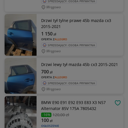
SPRZEDAJĄCY: OSOBA PRYWATNA
Mrągowo
Drzwi tył tylne prawe 45b mazda cx3
2015-2021
1 150
zł
OFERTA Z
ALLEGRO
SPRZEDAJĄCY: OSOBA PRYWATNA
Mrągowo
Drzwi lewy tył mazda 45b cx3 2015-2021
700
zł
OFERTA Z
ALLEGRO
SPRZEDAJĄCY: OSOBA PRYWATNA
Mrągowo
BMW E90 E91 E92 E93 E83 X3 N57
OBSE
Alternator 85V 175A 7805432
120
,00 zł
-16%
100
zł
OGŁOSZENIE