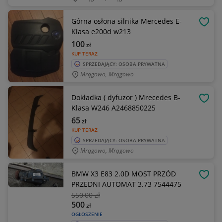
Górna osłona silnika Mercedes E-
OBSE
Klasa e200d w213
100
zł
KUP TERAZ
SPRZEDAJĄCY: OSOBA PRYWATNA
Mrągowo, Mrągowo
Dokładka ( dyfuzor ) Mrecedes B-
OBSE
Klasa W246 A2468850225
65
zł
KUP TERAZ
SPRZEDAJĄCY: OSOBA PRYWATNA
Mrągowo, Mrągowo
BMW X3 E83 2.0D MOST PRZÓD
OBSE
PRZEDNI AUTOMAT 3.73 7544475
550
,00 zł
500
zł
OGŁOSZENIE