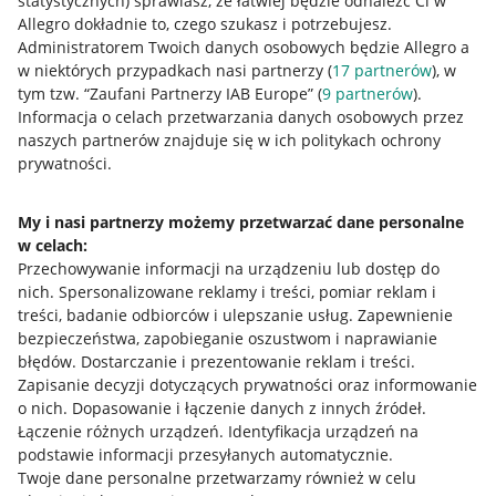
statystycznych) sprawiasz, że łatwiej będzie odnaleźć Ci w
Allegro dokładnie to, czego szukasz i potrzebujesz.
Administratorem Twoich danych osobowych będzie Allegro a
w niektórych przypadkach nasi partnerzy (
17
partnerów
), w
tym tzw. “Zaufani Partnerzy IAB Europe” (
9
partnerów
).
Przydatne informacje
Informacja o celach przetwarzania danych osobowych przez
naszych partnerów znajduje się w ich politykach ochrony
prywatności.
Jak to działa
Napisz do nas
My i nasi partnerzy możemy przetwarzać dane personalne
w celach:
Allegro Gadane dla sprzedających
Przechowywanie informacji na urządzeniu lub dostęp do
Allegro Gadane dla kupujących
nich
.
Spersonalizowane reklamy i treści, pomiar reklam i
treści, badanie odbiorców i ulepszanie usług
.
Zapewnienie
Mapa miejscowości
bezpieczeństwa, zapobieganie oszustwom i naprawianie
błędów
.
Dostarczanie i prezentowanie reklam i treści
.
Informacje prawne
Zapisanie decyzji dotyczących prywatności oraz informowanie
o nich
.
Dopasowanie i łączenie danych z innych źródeł
.
Regulamin
Łączenie różnych urządzeń
.
Identyfikacja urządzeń na
podstawie informacji przesyłanych automatycznie
.
Polityka plików "cookies"
Twoje dane personalne przetwarzamy również w celu