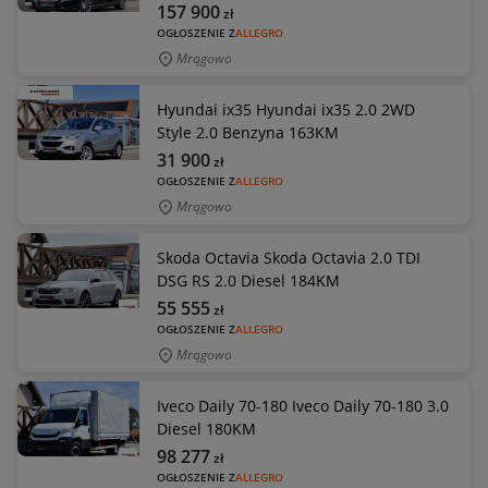
157 900
zł
OGŁOSZENIE Z
ALLEGRO
Mrągowo
Hyundai ix35 Hyundai ix35 2.0 2WD
Style 2.0 Benzyna 163KM
31 900
zł
OGŁOSZENIE Z
ALLEGRO
Mrągowo
Skoda Octavia Skoda Octavia 2.0 TDI
DSG RS 2.0 Diesel 184KM
55 555
zł
OGŁOSZENIE Z
ALLEGRO
Mrągowo
Iveco Daily 70-180 Iveco Daily 70-180 3.0
Diesel 180KM
98 277
zł
OGŁOSZENIE Z
ALLEGRO