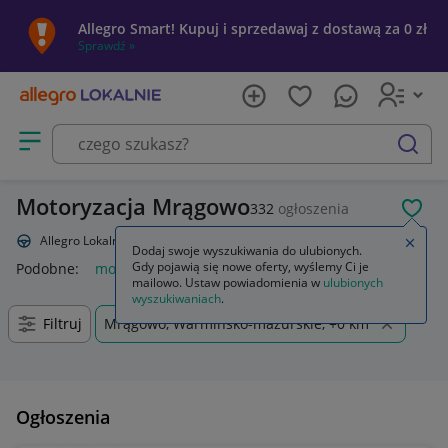
Allegro Smart! Kupuj i sprzedawaj z dostawą za 0 zł
Sprawdź »
Otwórz menu z kategoriami
szukaj
Motoryzacja Mrągowo
332
ogłoszenia
POL
Allegro Lokalnie
Motoryzacja
Zamkn
Dodaj swoje wyszukiwania do ulubionych.
Gdy pojawią się nowe oferty, wyślemy Ci je
Podobne:
motoryzacja
motoryzacja samochody osobowe
cz
mailowo. Ustaw powiadomienia w
ulubionych
wyszukiwaniach
.
Filtruj
Mrągowo, Warmińsko-mazurskie, +0 km
Ogłoszenia