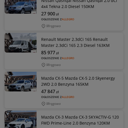
Nissan Qashqai Nissan Qashqai 2.0 dCi
4x4 Tekna 2.0 Diesel 150KM
27 900
zł
OGŁOSZENIE Z
ALLEGRO
Mrągowo
Renault Master 2.3dCi 165 Renault
Master 2.3dCi 165 2.3 Diesel 163KM
85 977
zł
OGŁOSZENIE Z
ALLEGRO
Mrągowo
Mazda CX-5 Mazda CX-5 2.0 Skyenergy
2WD 2.0 Benzyna 165KM
47 847
zł
OGŁOSZENIE Z
ALLEGRO
Mrągowo
Mazda CX-3 Mazda CX-3 SKYACTIV-G 120
FWD Prime-Line 2.0 Benzyna 120KM