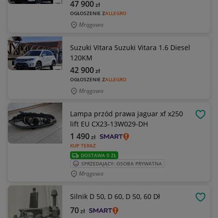
47 900
zł
OGŁOSZENIE Z
ALLEGRO
Mrągowo
Suzuki Vitara Suzuki Vitara 1.6 Diesel
120KM
42 900
zł
OGŁOSZENIE Z
ALLEGRO
Mrągowo
Lampa przód prawa jaguar xf x250
OBSE
lift EU CX23-13W029-DH
1 490
zł
KUP TERAZ
DOSTAWA 0 ZŁ
SPRZEDAJĄCY: OSOBA PRYWATNA
Mrągowo
Silnik D 50, D 60, D 50, 60 Dł
OBSE
70
zł