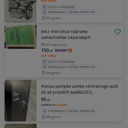
KUP TERAZ
CZĘSTO SPRZEDAJE
SPRZEDAJĄCY: OSOBA PRYWATNA
Mrągowo
Jelcz instrukcja naprawy
OBSE
samochodów ciężarowych
do negocjacji
150
zł
KUP TERAZ
CZĘSTO SPRZEDAJE
SPRZEDAJĄCY: OSOBA PRYWATNA
Mrągowo
Pompa pompka zamka centralnego audi
d2 a8 przedlift 4a0862257j
95
zł
OFERTA Z
ALLEGRO
SPRZEDAJĄCY: OSOBA PRYWATNA
Mrągowo