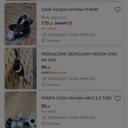
Szelki bezpieczeństwa Protekt
OBSE
do negocjacji
170
zł
KUP TERAZ
SPRZEDAJĄCY: OSOBA PRYWATNA
Mrągowo
PRZEŁĄCZNIK ZESPOLONY HONDA CIVIC
VIII UFO
99
zł
OFERTA Z
ALLEGRO
SPRZEDAJĄCY: OSOBA PRYWATNA
Mrągowo
POMPA OLEJU Mondeo MK3 2.0 TDDI
OBSE
50
zł
KUP TERAZ
SPRZEDAJĄCY: OSOBA PRYWATNA
Mrągowo