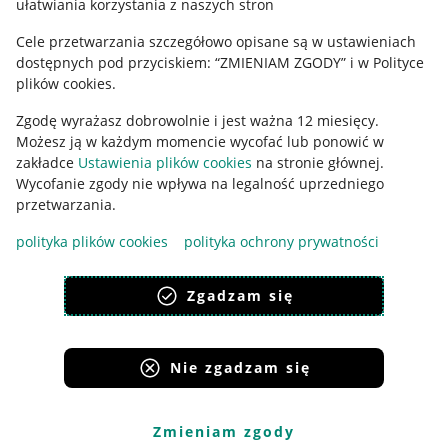
ułatwiania korzystania z naszych stron
Ustawienia plików "cookies"
Cele przetwarzania szczegółowo opisane są w ustawieniach
Udostępnianie lokalizacji
dostępnych pod przyciskiem: “ZMIENIAM ZGODY” i w Polityce
Informacje dla Aktu o Usługach Cyfrowych
plików cookies.
Zgodę wyrażasz dobrowolnie i jest ważna 12 miesięcy.
Pobierz aplikację
Możesz ją w każdym momencie wycofać lub ponowić w
zakładce
Ustawienia plików cookies
na stronie głównej.
Wycofanie zgody nie wpływa na legalność uprzedniego
przetwarzania.
polityka plików cookies
polityka ochrony prywatności
Zgadzam się
Nie zgadzam się
Korzystanie z serwisu oznacza akceptację
regulaminu
.
Zmieniam zgody