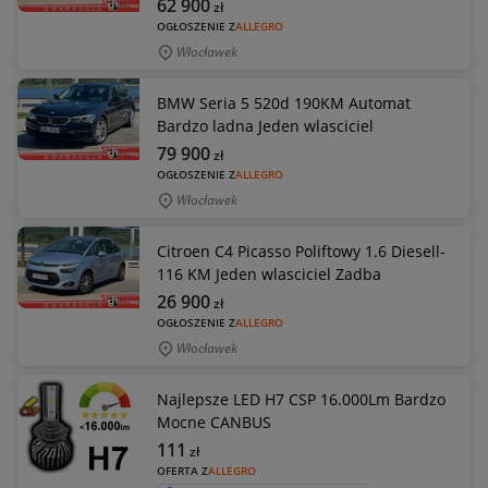
62 900
zł
OGŁOSZENIE Z
ALLEGRO
Włocławek
BMW Seria 5 520d 190KM Automat
Bardzo ladna Jeden wlasciciel
79 900
zł
OGŁOSZENIE Z
ALLEGRO
Włocławek
Citroen C4 Picasso Poliftowy 1.6 Diesell-
116 KM Jeden wlasciciel Zadba
26 900
zł
OGŁOSZENIE Z
ALLEGRO
Włocławek
Najlepsze LED H7 CSP 16.000Lm Bardzo
Mocne CANBUS
111
zł
OFERTA Z
ALLEGRO