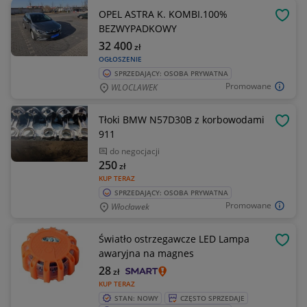
OPEL ASTRA K. KOMBI.100%
OBSE
BEZWYPADKOWY
32 400
zł
OGŁOSZENIE
SPRZEDAJĄCY: OSOBA PRYWATNA
Promowane
WLOCLAWEK
Tłoki BMW N57D30B z korbowodami
OBSE
911
do negocjacji
250
zł
KUP TERAZ
SPRZEDAJĄCY: OSOBA PRYWATNA
Promowane
Włocławek
Światło ostrzegawcze LED Lampa
OBSE
awaryjna na magnes
28
zł
KUP TERAZ
STAN: NOWY
CZĘSTO SPRZEDAJE