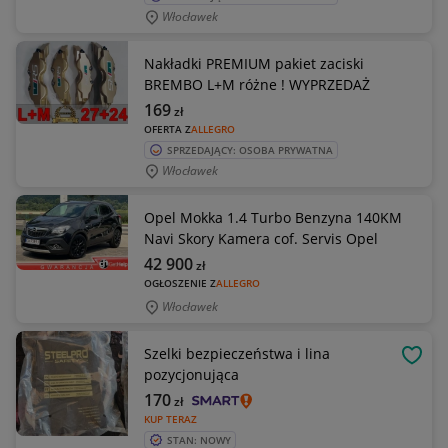
Włocławek
Nakładki PREMIUM pakiet zaciski
BREMBO L+M różne ! WYPRZEDAŻ
169
zł
OFERTA Z
ALLEGRO
SPRZEDAJĄCY: OSOBA PRYWATNA
Włocławek
Opel Mokka 1.4 Turbo Benzyna 140KM
Navi Skory Kamera cof. Servis Opel
42 900
zł
OGŁOSZENIE Z
ALLEGRO
Włocławek
Szelki bezpieczeństwa i lina
OBSE
pozycjonująca
170
zł
KUP TERAZ
STAN: NOWY