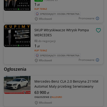
1
zł
KUP TERAZ
SPRZEDAJĄCY: OSOBA PRYWATNA
Promowane
Włocławek
SKUP Wtryskiwacze Wtrysk Pompa
OBSE
MERCEDES
do negocjacji
1
zł
KUP TERAZ
SPRZEDAJĄCY: OSOBA PRYWATNA
Promowane
Włocławek
Ogłoszenia
Mercedes-Benz CLA 2.0 Benzyna 211KM
Automat Maly przebieg Serwisowany
63 900
zł
OGŁOSZENIE Z
ALLEGRO
Włocławek