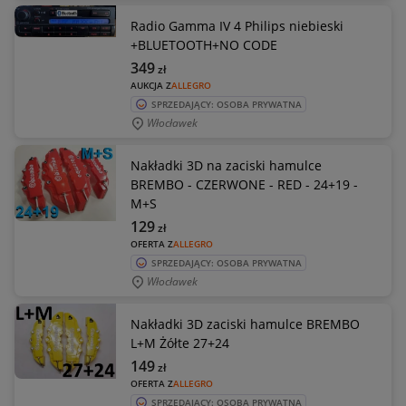
Radio Gamma IV 4 Philips niebieski
+BLUETOOTH+NO CODE
349
zł
AUKCJA Z
ALLEGRO
SPRZEDAJĄCY: OSOBA PRYWATNA
Włocławek
Nakładki 3D na zaciski hamulce
BREMBO - CZERWONE - RED - 24+19 -
M+S
129
zł
OFERTA Z
ALLEGRO
SPRZEDAJĄCY: OSOBA PRYWATNA
Włocławek
Nakładki 3D zaciski hamulce BREMBO
L+M Żółte 27+24
149
zł
OFERTA Z
ALLEGRO
SPRZEDAJĄCY: OSOBA PRYWATNA