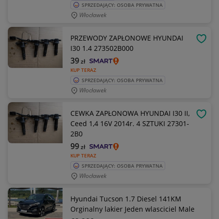
SPRZEDAJĄCY: OSOBA PRYWATNA
Włocławek
PRZEWODY ZAPŁONOWE HYUNDAI
OBSE
I30 1.4 273502B000
39
zł
KUP TERAZ
SPRZEDAJĄCY: OSOBA PRYWATNA
Włocławek
CEWKA ZAPŁONOWA HYUNDAI I30 II,
OBSE
Ceed 1,4 16V 2014r. 4 SZTUKI 27301-
2B0
99
zł
KUP TERAZ
SPRZEDAJĄCY: OSOBA PRYWATNA
Włocławek
Hyundai Tucson 1.7 Diesel 141KM
Orginalny lakier Jeden wlasciciel Male