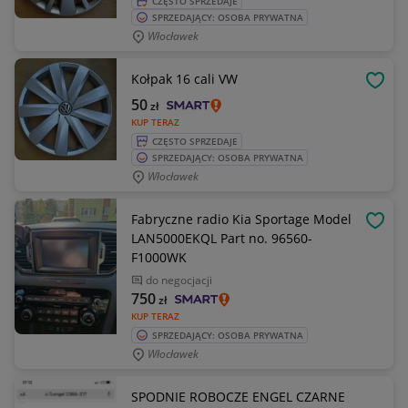
CZĘSTO SPRZEDAJE
SPRZEDAJĄCY: OSOBA PRYWATNA
Włocławek
Kołpak 16 cali VW
OBSE
50
zł
KUP TERAZ
CZĘSTO SPRZEDAJE
SPRZEDAJĄCY: OSOBA PRYWATNA
Włocławek
Fabryczne radio Kia Sportage Model
OBSE
LAN5000EKQL Part no. 96560-
F1000WK
do negocjacji
750
zł
KUP TERAZ
SPRZEDAJĄCY: OSOBA PRYWATNA
Włocławek
SPODNIE ROBOCZE ENGEL CZARNE