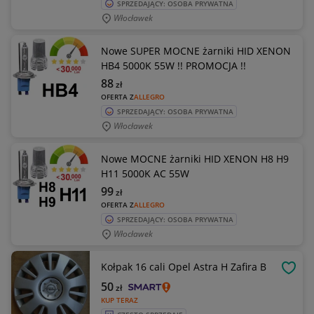
SPRZEDAJĄCY: OSOBA PRYWATNA
Włocławek
Nowe SUPER MOCNE żarniki HID XENON
HB4 5000K 55W !! PROMOCJA !!
88
zł
OFERTA Z
ALLEGRO
SPRZEDAJĄCY: OSOBA PRYWATNA
Włocławek
Nowe MOCNE żarniki HID XENON H8 H9
H11 5000K AC 55W
99
zł
OFERTA Z
ALLEGRO
SPRZEDAJĄCY: OSOBA PRYWATNA
Włocławek
Kołpak 16 cali Opel Astra H Zafira B
OBSE
50
zł
KUP TERAZ