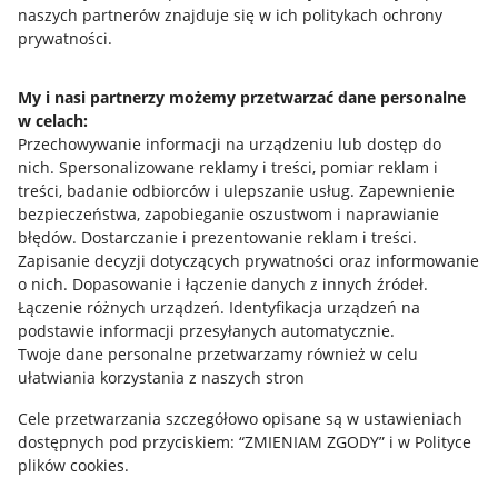
naszych partnerów znajduje się w ich politykach ochrony
prywatności.
Jak to działa
Napisz do nas
My i nasi partnerzy możemy przetwarzać dane personalne
w celach:
Allegro Gadane dla sprzedających
Przechowywanie informacji na urządzeniu lub dostęp do
Allegro Gadane dla kupujących
nich
.
Spersonalizowane reklamy i treści, pomiar reklam i
treści, badanie odbiorców i ulepszanie usług
.
Zapewnienie
Mapa miejscowości
bezpieczeństwa, zapobieganie oszustwom i naprawianie
błędów
.
Dostarczanie i prezentowanie reklam i treści
.
Informacje prawne
Zapisanie decyzji dotyczących prywatności oraz informowanie
o nich
.
Dopasowanie i łączenie danych z innych źródeł
.
Regulamin
Łączenie różnych urządzeń
.
Identyfikacja urządzeń na
podstawie informacji przesyłanych automatycznie
.
Polityka plików "cookies"
Twoje dane personalne przetwarzamy również w celu
ułatwiania korzystania z naszych stron
Ustawienia plików "cookies"
Cele przetwarzania szczegółowo opisane są w ustawieniach
Udostępnianie lokalizacji
dostępnych pod przyciskiem: “ZMIENIAM ZGODY” i w Polityce
Informacje dla Aktu o Usługach Cyfrowych
plików cookies.