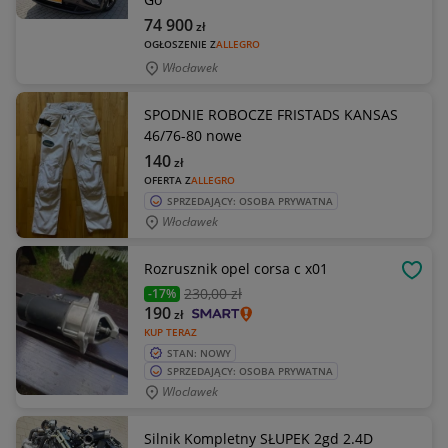
74 900
zł
OGŁOSZENIE Z
ALLEGRO
Włocławek
SPODNIE ROBOCZE FRISTADS KANSAS
46/76-80 nowe
140
zł
OFERTA Z
ALLEGRO
SPRZEDAJĄCY: OSOBA PRYWATNA
Włocławek
Rozrusznik opel corsa c x01
OBSE
230
,00 zł
-17%
190
zł
KUP TERAZ
STAN: NOWY
SPRZEDAJĄCY: OSOBA PRYWATNA
Wloclawek
Silnik Kompletny SŁUPEK 2gd 2.4D