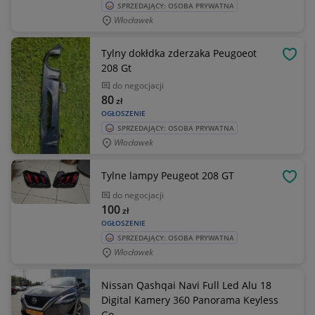
SPRZEDAJĄCY: OSOBA PRYWATNA
Włocławek
Tylny dokłdka zderzaka Peugoeot
OBSE
208 Gt
do negocjacji
80
zł
OGŁOSZENIE
SPRZEDAJĄCY: OSOBA PRYWATNA
Włocławek
Tylne lampy Peugeot 208 GT
OBSE
do negocjacji
100
zł
OGŁOSZENIE
SPRZEDAJĄCY: OSOBA PRYWATNA
Włocławek
Nissan Qashqai Navi Full Led Alu 18
Digital Kamery 360 Panorama Keyless
Go