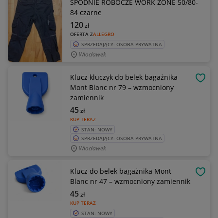
SPODNIE ROBOCZE WORK ZONE 50/80-
84 czarne
120
zł
OFERTA Z
ALLEGRO
SPRZEDAJĄCY: OSOBA PRYWATNA
Włocławek
Klucz kluczyk do belek bagażnika
OBSE
Mont Blanc nr 79 – wzmocniony
zamiennik
45
zł
KUP TERAZ
STAN: NOWY
SPRZEDAJĄCY: OSOBA PRYWATNA
Włocławek
Klucz do belek bagażnika Mont
OBSE
Blanc nr 47 – wzmocniony zamiennik
45
zł
KUP TERAZ
STAN: NOWY