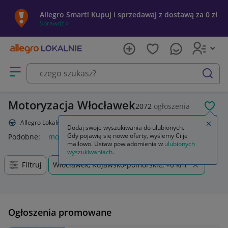
Allegro Smart! Kupuj i sprzedawaj z dostawą za 0 zł
Sprawdź »
Otwórz menu z kategoriami
szukaj
Motoryzacja Włocławek
2072
ogłoszenia
POL
Allegro Lokalnie
Motoryzacja
Zamkn
Dodaj swoje wyszukiwania do ulubionych.
Gdy pojawią się nowe oferty, wyślemy Ci je
Podobne:
motoryzacja
motoryzacja samochody osobowe
cz
mailowo. Ustaw powiadomienia w
ulubionych
wyszukiwaniach
.
Filtruj
Włocławek, Kujawsko-pomorskie, +0 km
Ogłoszenia promowane