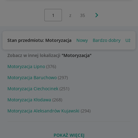
Wybierz stronę:
Następna strona
z
35
Stan przedmiotu: Motoryzacja
Nowy
Bardzo dobry
Używ
Zobacz w innej lokalizacji
"Motoryzacja"
Motoryzacja Lipno
(376)
Motoryzacja Baruchowo
(297)
Motoryzacja Ciechocinek
(251)
Motoryzacja Kłodawa
(268)
Motoryzacja Aleksandrów Kujawski
(294)
POKAŻ WIĘCEJ