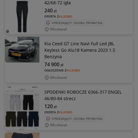
42/68-72 igła
240
zł
OFERTA Z
ALLEGRO
SPRZEDAJĄCY: OSOBA PRYWATNA
Włocławek
Kia Ceed GT Line Navi Full Led JBL
Keyless Go Alu18 Kamera 2023 1.5
Benzyna
74 900
zł
OGŁOSZENIE Z
ALLEGRO
Włocławek
SPODENKI ROBOCZE 6366-317 ENGEL
46/80-84 strecz
120
zł
OFERTA Z
ALLEGRO
SPRZEDAJĄCY: OSOBA PRYWATNA
Włocławek