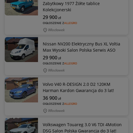
Zabytkowy 1977 Żółte tablice
Kolekcjonerski
29 900
zł
OGŁOSZENIE Z
ALLEGRO
Włocławek
Nissan NV200 Elektryczny Bus XL Voltia
Max Wysoki Salon Polska Serwis ASO
29 900
zł
OGŁOSZENIE Z
ALLEGRO
Włocławek
Volvo V40 R-DESIGN 2.0 D2 120KM
Harman Kardon Gwarancja do 3 lat!
36 900
zł
OGŁOSZENIE Z
ALLEGRO
Włocławek
Volkswagen Touareg 3.0 V6 TDI 4Motion
DSG Salon Polska Gwarancja do 3 lat!