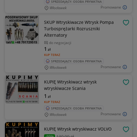
SPRZEDAJĄCY: OSOBA PRYWATNA
Promowane
Włocławek
SKUP Wtryskiwacze Wtrysk Pompa
OBSE
Turbosprężarki Rozruszniki
Alternatory
do negocjacji
1
zł
KUP TERAZ
SPRZEDAJĄCY: OSOBA PRYWATNA
Promowane
Włocławek
KUPIĘ Wtryskiwacz wtrysk
OBSE
wtryskiwacze Scania
1
zł
KUP TERAZ
SPRZEDAJĄCY: OSOBA PRYWATNA
Promowane
Włocławek
KUPIĘ Wtrysk wtryskiwacz VOLVO
OBSE
130
,00 zł
-99%