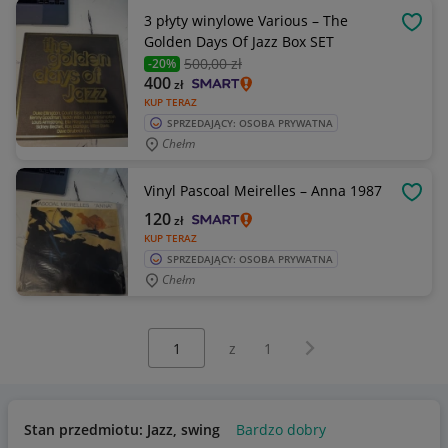
3 płyty winylowe Various – The
OBSE
Golden Days Of Jazz Box SET
500
,00 zł
-20%
400
zł
KUP TERAZ
SPRZEDAJĄCY: OSOBA PRYWATNA
Chełm
Vinyl Pascoal Meirelles – Anna 1987
OBSE
120
zł
KUP TERAZ
SPRZEDAJĄCY: OSOBA PRYWATNA
Chełm
Wybierz stronę:
Następna strona
z
1
Stan przedmiotu: Jazz, swing
Bardzo dobry