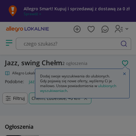
Allegro Smart! Kupuj i sprzedawaj z dostawą za 0 zł
Sprawdź »
Otwórz menu z kategoriami
szukaj
Jazz, swing Chełm
2
ogłoszenia
POL
Allegro Lokalnie
Kultura i rozrywka
Muzyka
Jazz, swing
Zamkn
Dodaj swoje wyszukiwania do ulubionych.
Gdy pojawią się nowe oferty, wyślemy Ci je
Podobne:
jazz swing
mailowo. Ustaw powiadomienia w
ulubionych
wyszukiwaniach
.
Filtruj
Chełm, Lubelskie, +0 km
Ogłoszenia