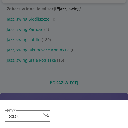
Zobacz w innej lokalizacji
"Jazz, swing"
Jazz, swing Siedliszcze
(4)
Jazz, swing Zamość
(4)
Jazz, swing Lublin
(189)
Jazz, swing Jakubowice Konińskie
(6)
Jazz, swing Biała Podlaska
(15)
POKAŻ WIĘCEJ
język