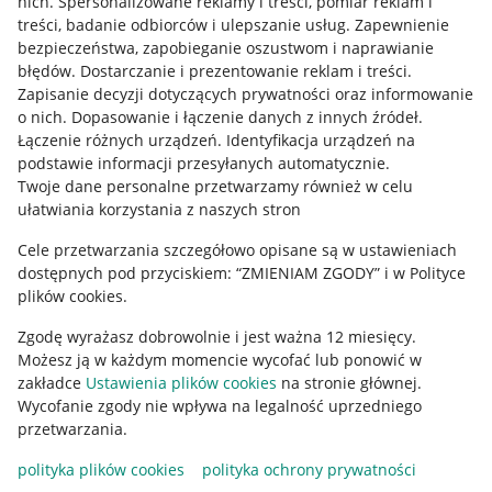
nich
.
Spersonalizowane reklamy i treści, pomiar reklam i
treści, badanie odbiorców i ulepszanie usług
.
Zapewnienie
Mapa miejscowości
bezpieczeństwa, zapobieganie oszustwom i naprawianie
błędów
.
Dostarczanie i prezentowanie reklam i treści
.
Informacje prawne
Zapisanie decyzji dotyczących prywatności oraz informowanie
o nich
.
Dopasowanie i łączenie danych z innych źródeł
.
Regulamin
Łączenie różnych urządzeń
.
Identyfikacja urządzeń na
podstawie informacji przesyłanych automatycznie
.
Polityka plików "cookies"
Twoje dane personalne przetwarzamy również w celu
ułatwiania korzystania z naszych stron
Ustawienia plików "cookies"
Cele przetwarzania szczegółowo opisane są w ustawieniach
Udostępnianie lokalizacji
dostępnych pod przyciskiem: “ZMIENIAM ZGODY” i w Polityce
Informacje dla Aktu o Usługach Cyfrowych
plików cookies.
Zgodę wyrażasz dobrowolnie i jest ważna 12 miesięcy.
Pobierz aplikację
Możesz ją w każdym momencie wycofać lub ponowić w
zakładce
Ustawienia plików cookies
na stronie głównej.
Wycofanie zgody nie wpływa na legalność uprzedniego
przetwarzania.
polityka plików cookies
polityka ochrony prywatności