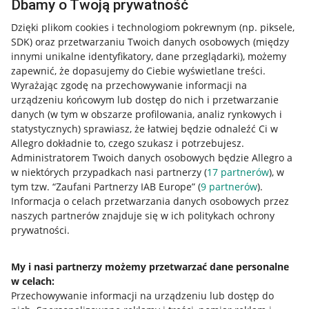
Dbamy o Twoją prywatność
Dzięki plikom cookies i technologiom pokrewnym
(np. piksele,
SDK)
oraz przetwarzaniu Twoich danych osobowych
(między
innymi unikalne identyfikatory, dane przeglądarki)
, możemy
zapewnić, że dopasujemy do Ciebie wyświetlane treści.
Wyrażając zgodę na przechowywanie informacji na
urządzeniu końcowym lub dostęp do nich i przetwarzanie
danych (w tym w obszarze profilowania, analiz rynkowych i
statystycznych) sprawiasz, że łatwiej będzie odnaleźć Ci w
Allegro dokładnie to, czego szukasz i potrzebujesz.
Administratorem Twoich danych osobowych będzie Allegro a
w niektórych przypadkach nasi partnerzy (
17
partnerów
), w
tym tzw. “Zaufani Partnerzy IAB Europe” (
9
partnerów
).
Przydatne informacje
Informacja o celach przetwarzania danych osobowych przez
naszych partnerów znajduje się w ich politykach ochrony
prywatności.
Jak to działa
Napisz do nas
My i nasi partnerzy możemy przetwarzać dane personalne
w celach:
Allegro Gadane dla sprzedających
Przechowywanie informacji na urządzeniu lub dostęp do
Allegro Gadane dla kupujących