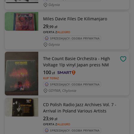
Gdynia
Miles Davie Files De Kilimanjaro
29
,99
zł
OFERTA Z
ALLEGRO
SPRZEDAJĄCY: OSOBA PRYWATNA
Gdynia
The Count Basie Orchestra - High
OBSE
Voltage 1lp vinyl Japan press NM
100
zł
KUP TERAZ
SPRZEDAJĄCY: OSOBA PRYWATNA
GDYNIA, Chylonia
CD Polish Radio Jazz Archives Vol. 7 -
Arrival in Poland Various Artists
23
,99
zł
OFERTA Z
ALLEGRO
SPRZEDAJĄCY: OSOBA PRYWATNA