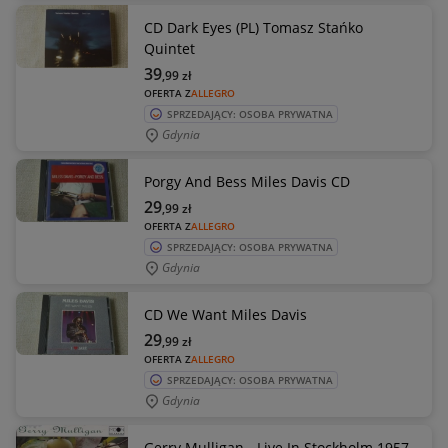
CD Dark Eyes (PL) Tomasz Stańko
Quintet
39
,99
zł
OFERTA Z
ALLEGRO
SPRZEDAJĄCY: OSOBA PRYWATNA
Gdynia
Porgy And Bess Miles Davis CD
29
,99
zł
OFERTA Z
ALLEGRO
SPRZEDAJĄCY: OSOBA PRYWATNA
Gdynia
CD We Want Miles Davis
29
,99
zł
OFERTA Z
ALLEGRO
SPRZEDAJĄCY: OSOBA PRYWATNA
Gdynia
Gerry Mulligan - Live In Stockholm 1957