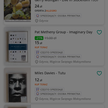
24
zł
OFERTA Z
ALLEGRO
SPRZEDAJĄCY: OSOBA PRYWATNA
Gdynia
Pat Metheny Group - Imaginary Day
OBSE
19
,00 zł
-21%
15
zł
KUP TERAZ
CZĘSTO SPRZEDAJE
SPRZEDAJĄCY: OSOBA PRYWATNA
Gdynia, Wzgórze Świętego Maksymiliana
Miles Davies - Tutu
OBSE
12
zł
KUP TERAZ
CZĘSTO SPRZEDAJE
SPRZEDAJĄCY: OSOBA PRYWATNA
Gdynia, Wzgórze Świętego Maksymiliana