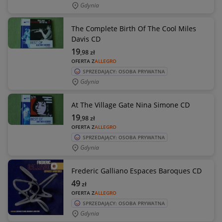
Gdynia
The Complete Birth Of The Cool Miles
Davis CD
19
,98
zł
OFERTA Z
ALLEGRO
SPRZEDAJĄCY: OSOBA PRYWATNA
Gdynia
At The Village Gate Nina Simone CD
19
,98
zł
OFERTA Z
ALLEGRO
SPRZEDAJĄCY: OSOBA PRYWATNA
Gdynia
Frederic Galliano Espaces Baroques CD
49
zł
OFERTA Z
ALLEGRO
SPRZEDAJĄCY: OSOBA PRYWATNA
Gdynia