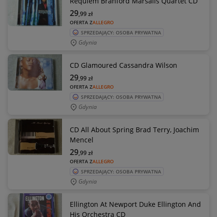
Requiem Branford Marsalis Quartet CD
29
,99
zł
OFERTA Z
ALLEGRO
SPRZEDAJĄCY: OSOBA PRYWATNA
Gdynia
CD Glamoured Cassandra Wilson
29
,99
zł
OFERTA Z
ALLEGRO
SPRZEDAJĄCY: OSOBA PRYWATNA
Gdynia
CD All About Spring Brad Terry, Joachim
Mencel
29
,99
zł
OFERTA Z
ALLEGRO
SPRZEDAJĄCY: OSOBA PRYWATNA
Gdynia
Ellington At Newport Duke Ellington And
His Orchestra CD