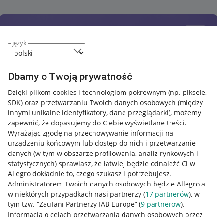
język
Dbamy o Twoją prywatność
Dzięki plikom cookies i technologiom pokrewnym
(np. piksele,
SDK)
oraz przetwarzaniu Twoich danych osobowych
(między
innymi unikalne identyfikatory, dane przeglądarki)
, możemy
zapewnić, że dopasujemy do Ciebie wyświetlane treści.
Wyrażając zgodę na przechowywanie informacji na
urządzeniu końcowym lub dostęp do nich i przetwarzanie
danych (w tym w obszarze profilowania, analiz rynkowych i
statystycznych) sprawiasz, że łatwiej będzie odnaleźć Ci w
Allegro dokładnie to, czego szukasz i potrzebujesz.
Administratorem Twoich danych osobowych będzie Allegro a
w niektórych przypadkach nasi partnerzy (
17
partnerów
), w
tym tzw. “Zaufani Partnerzy IAB Europe” (
9
partnerów
).
Przydatne informacje
Informacja o celach przetwarzania danych osobowych przez