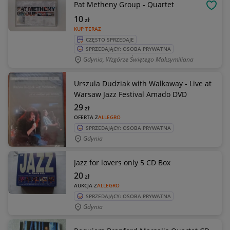
Pat Metheny Group - Quartet
OBSE
10
zł
KUP TERAZ
CZĘSTO SPRZEDAJE
SPRZEDAJĄCY: OSOBA PRYWATNA
Gdynia, Wzgórze Świętego Maksymiliana
Urszula Dudziak with Walkaway - Live at
Warsaw Jazz Festival Amado DVD
29
zł
OFERTA Z
ALLEGRO
SPRZEDAJĄCY: OSOBA PRYWATNA
Gdynia
Jazz for lovers only 5 CD Box
20
zł
AUKCJA Z
ALLEGRO
SPRZEDAJĄCY: OSOBA PRYWATNA
Gdynia