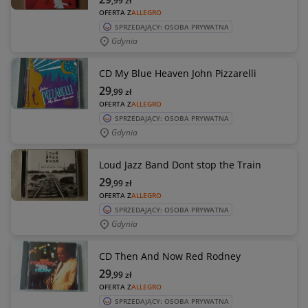
,99
zł
OFERTA Z
ALLEGRO
SPRZEDAJĄCY: OSOBA PRYWATNA
Gdynia
CD My Blue Heaven John Pizzarelli
29
,99
zł
OFERTA Z
ALLEGRO
SPRZEDAJĄCY: OSOBA PRYWATNA
Gdynia
Loud Jazz Band Dont stop the Train
29
,99
zł
OFERTA Z
ALLEGRO
SPRZEDAJĄCY: OSOBA PRYWATNA
Gdynia
CD Then And Now Red Rodney
29
,99
zł
OFERTA Z
ALLEGRO
SPRZEDAJĄCY: OSOBA PRYWATNA