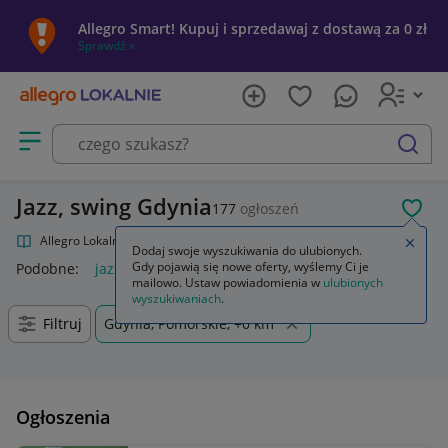
Allegro Smart! Kupuj i sprzedawaj z dostawą za 0 zł
Sprawdź »
Otwórz menu z kategoriami
szukaj
Jazz, swing Gdynia
177
ogłoszeń
POL
Allegro Lokalnie
Kultura i rozrywka
Muzyka
Jazz, swing
Zamkn
Dodaj swoje wyszukiwania do ulubionych.
Gdy pojawią się nowe oferty, wyślemy Ci je
Podobne:
jazz swing
mailowo. Ustaw powiadomienia w
ulubionych
wyszukiwaniach
.
Filtruj
Gdynia, Pomorskie, +0 km
Ogłoszenia