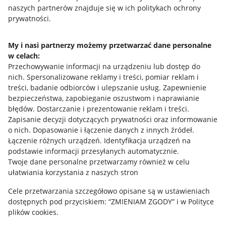
naszych partnerów znajduje się w ich politykach ochrony
prywatności.
Jak to działa
Napisz do nas
My i nasi partnerzy możemy przetwarzać dane personalne
w celach:
Allegro Gadane dla sprzedających
Przechowywanie informacji na urządzeniu lub dostęp do
Allegro Gadane dla kupujących
nich
.
Spersonalizowane reklamy i treści, pomiar reklam i
treści, badanie odbiorców i ulepszanie usług
.
Zapewnienie
Mapa miejscowości
bezpieczeństwa, zapobieganie oszustwom i naprawianie
błędów
.
Dostarczanie i prezentowanie reklam i treści
.
Informacje prawne
Zapisanie decyzji dotyczących prywatności oraz informowanie
o nich
.
Dopasowanie i łączenie danych z innych źródeł
.
Regulamin
Łączenie różnych urządzeń
.
Identyfikacja urządzeń na
podstawie informacji przesyłanych automatycznie
.
Polityka plików "cookies"
Twoje dane personalne przetwarzamy również w celu
ułatwiania korzystania z naszych stron
Ustawienia plików "cookies"
Cele przetwarzania szczegółowo opisane są w ustawieniach
Udostępnianie lokalizacji
dostępnych pod przyciskiem: “ZMIENIAM ZGODY” i w Polityce
Informacje dla Aktu o Usługach Cyfrowych
plików cookies.