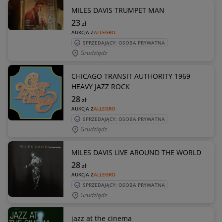
MILES DAVIS TRUMPET MAN
23
zł
AUKCJA Z
ALLEGRO
SPRZEDAJĄCY: OSOBA PRYWATNA
Grudziądz
CHICAGO TRANSIT AUTHORITY 1969
HEAVY JAZZ ROCK
28
zł
AUKCJA Z
ALLEGRO
SPRZEDAJĄCY: OSOBA PRYWATNA
Grudziądz
MILES DAVIS LIVE AROUND THE WORLD
28
zł
AUKCJA Z
ALLEGRO
SPRZEDAJĄCY: OSOBA PRYWATNA
Grudziądz
jazz at the cinema