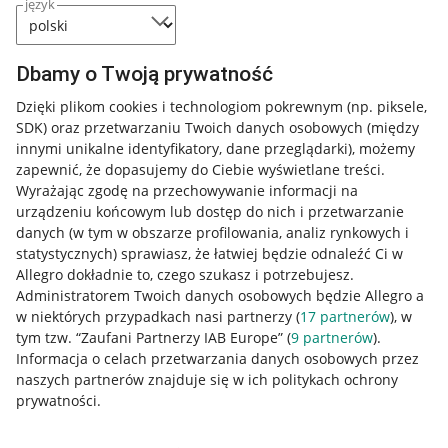
język
Dbamy o Twoją prywatność
Dzięki plikom cookies i technologiom pokrewnym
(np. piksele,
SDK)
oraz przetwarzaniu Twoich danych osobowych
(między
innymi unikalne identyfikatory, dane przeglądarki)
, możemy
zapewnić, że dopasujemy do Ciebie wyświetlane treści.
Wyrażając zgodę na przechowywanie informacji na
urządzeniu końcowym lub dostęp do nich i przetwarzanie
danych (w tym w obszarze profilowania, analiz rynkowych i
statystycznych) sprawiasz, że łatwiej będzie odnaleźć Ci w
Allegro dokładnie to, czego szukasz i potrzebujesz.
Administratorem Twoich danych osobowych będzie Allegro a
w niektórych przypadkach nasi partnerzy (
17
partnerów
), w
tym tzw. “Zaufani Partnerzy IAB Europe” (
9
partnerów
).
Przydatne informacje
Informacja o celach przetwarzania danych osobowych przez
naszych partnerów znajduje się w ich politykach ochrony
prywatności.
Jak to działa
Napisz do nas