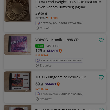
CD VA Lead Weight STAN BDB NWOBHM
Raven Venom Blitzkrieg Jaguar
39
,99
zł
OFERTA Z
ALLEGRO
SPRZEDAJĄCY: OSOBA PRYWATNA
Brodnica
VOIVOD - Kronik - 1998 CD
OBSE
149
,00 zł
-13%
129
zł
KUP TERAZ
SPRZEDAJĄCY: OSOBA PRYWATNA
Brodnica
TOTO - Kingdom of Desire - CD
OBSE
69
zł
KUP TERAZ
SPRZEDAJĄCY: OSOBA PRYWATNA
Brodnica