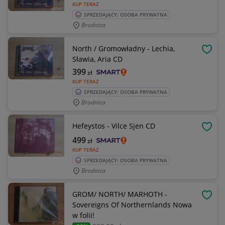
KUP TERAZ
SPRZEDAJĄCY: OSOBA PRYWATNA
Brodnica
North / Gromowładny - Lechia,
OBSE
Sławia, Aria CD
399
zł
KUP TERAZ
SPRZEDAJĄCY: OSOBA PRYWATNA
Brodnica
Hefeystos - Vilce Sjen CD
OBSE
499
zł
KUP TERAZ
SPRZEDAJĄCY: OSOBA PRYWATNA
Brodnica
GROM/ NORTH/ MARHOTH -
OBSE
Sovereigns Of Northernlands Nowa
w folii!