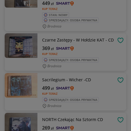
449
zł
KUP TERAZ
STAN: NOWY
SPRZEDAJĄCY: OSOBA PRYWATNA
Brodnica
Czarne Zastępy - W Hołdzie KAT - CD
OBSE
369
zł
KUP TERAZ
SPRZEDAJĄCY: OSOBA PRYWATNA
Brodnica
Sacrilegium - Wicher -CD
OBSE
499
zł
KUP TERAZ
SPRZEDAJĄCY: OSOBA PRYWATNA
Brodnica
NORTH Czekając Na Sztorm CD
OBSE
269
zł