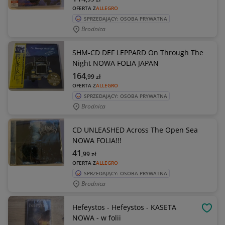
OFERTA Z
ALLEGRO
SPRZEDAJĄCY: OSOBA PRYWATNA
Brodnica
SHM-CD DEF LEPPARD On Through The
Night NOWA FOLIA JAPAN
164
,99
zł
OFERTA Z
ALLEGRO
SPRZEDAJĄCY: OSOBA PRYWATNA
Brodnica
CD UNLEASHED Across The Open Sea
NOWA FOLIA!!!
41
,99
zł
OFERTA Z
ALLEGRO
SPRZEDAJĄCY: OSOBA PRYWATNA
Brodnica
Hefeystos - Hefeystos - KASETA
OBSE
NOWA - w folii