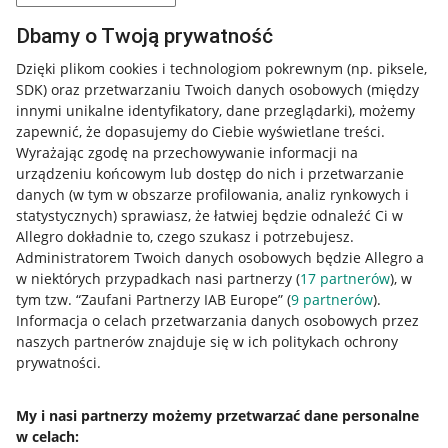
Dbamy o Twoją prywatność
Dzięki plikom cookies i technologiom pokrewnym
(np. piksele,
SDK)
oraz przetwarzaniu Twoich danych osobowych
(między
innymi unikalne identyfikatory, dane przeglądarki)
, możemy
zapewnić, że dopasujemy do Ciebie wyświetlane treści.
Wyrażając zgodę na przechowywanie informacji na
urządzeniu końcowym lub dostęp do nich i przetwarzanie
danych (w tym w obszarze profilowania, analiz rynkowych i
statystycznych) sprawiasz, że łatwiej będzie odnaleźć Ci w
Allegro dokładnie to, czego szukasz i potrzebujesz.
Administratorem Twoich danych osobowych będzie Allegro a
w niektórych przypadkach nasi partnerzy (
17
partnerów
), w
tym tzw. “Zaufani Partnerzy IAB Europe” (
9
partnerów
).
Przydatne informacje
Informacja o celach przetwarzania danych osobowych przez
naszych partnerów znajduje się w ich politykach ochrony
prywatności.
Jak to działa
Napisz do nas
My i nasi partnerzy możemy przetwarzać dane personalne
w celach:
Allegro Gadane dla sprzedających