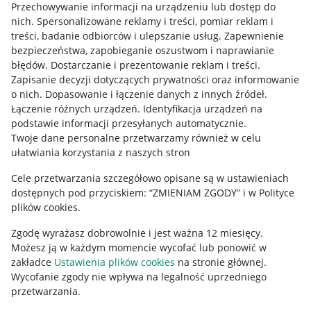
Przechowywanie informacji na urządzeniu lub dostęp do
Allegro Gadane dla kupujących
nich
.
Spersonalizowane reklamy i treści, pomiar reklam i
treści, badanie odbiorców i ulepszanie usług
.
Zapewnienie
Mapa miejscowości
bezpieczeństwa, zapobieganie oszustwom i naprawianie
błędów
.
Dostarczanie i prezentowanie reklam i treści
.
Informacje prawne
Zapisanie decyzji dotyczących prywatności oraz informowanie
o nich
.
Dopasowanie i łączenie danych z innych źródeł
.
Regulamin
Łączenie różnych urządzeń
.
Identyfikacja urządzeń na
podstawie informacji przesyłanych automatycznie
.
Polityka plików "cookies"
Twoje dane personalne przetwarzamy również w celu
ułatwiania korzystania z naszych stron
Ustawienia plików "cookies"
Cele przetwarzania szczegółowo opisane są w ustawieniach
Udostępnianie lokalizacji
dostępnych pod przyciskiem: “ZMIENIAM ZGODY” i w Polityce
Informacje dla Aktu o Usługach Cyfrowych
plików cookies.
Zgodę wyrażasz dobrowolnie i jest ważna 12 miesięcy.
Pobierz aplikację
Możesz ją w każdym momencie wycofać lub ponowić w
zakładce
Ustawienia plików cookies
na stronie głównej.
Wycofanie zgody nie wpływa na legalność uprzedniego
przetwarzania.