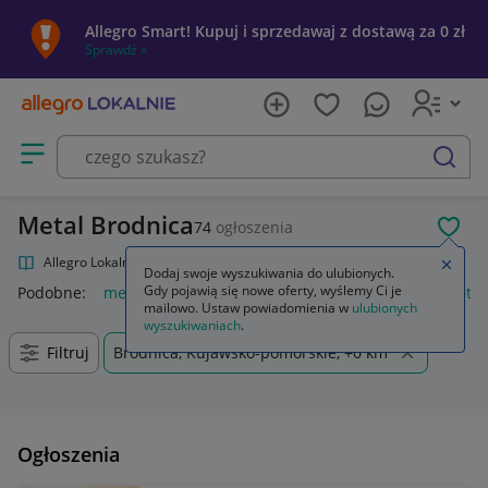
Allegro Smart! Kupuj i sprzedawaj z dostawą za 0 zł
Sprawdź »
Otwórz menu z kategoriami
szukaj
Metal Brodnica
74
ogłoszenia
POL
Allegro Lokalnie
Kultura i rozrywka
Muzyka
Metal
Zamkn
Dodaj swoje wyszukiwania do ulubionych.
Gdy pojawią się nowe oferty, wyślemy Ci je
Podobne:
metal
metal guard
regał metalowy
loreal metal
mailowo. Ustaw powiadomienia w
ulubionych
wyszukiwaniach
.
Filtruj
Brodnica, Kujawsko-pomorskie, +0 km
Ogłoszenia