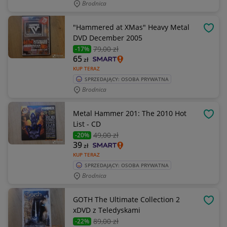
Brodnica
"Hammered at XMas" Heavy Metal
OBSE
DVD December 2005
79
,00 zł
-17%
65
zł
KUP TERAZ
SPRZEDAJĄCY: OSOBA PRYWATNA
Brodnica
Metal Hammer 201: The 2010 Hot
OBSE
List - CD
49
,00 zł
-20%
39
zł
KUP TERAZ
SPRZEDAJĄCY: OSOBA PRYWATNA
Brodnica
GOTH The Ultimate Collection 2
OBSE
xDVD z Teledyskami
89
,00 zł
-22%