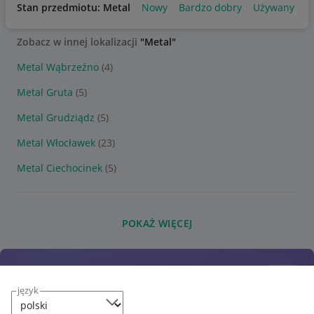
Stan przedmiotu: Metal
Nowy
Bardzo dobry
Używany
Zobacz w innej lokalizacji
"Metal"
Metal Wąbrzeźno
(4)
Metal Gruta
(5)
Metal Grudziądz
(5)
Metal Włocławek
(23)
Metal Ciechocinek
(5)
POKAŻ WIĘCEJ
język