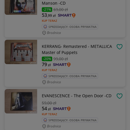
OBSE
Manson -CD
69
,00 zł
-21%
53
,99
zł
KUP TERAZ
SPRZEDAJĄCY: OSOBA PRYWATNA
Brodnica
KERRANG- Remastered - METALLICA
OBSE
Master of Puppets
99
,00 zł
-20%
79
zł
KUP TERAZ
SPRZEDAJĄCY: OSOBA PRYWATNA
Brodnica
EVANESCENCE - The Open Door -CD
OBSE
59
,00 zł
54
zł
KUP TERAZ
SPRZEDAJĄCY: OSOBA PRYWATNA
Brodnica