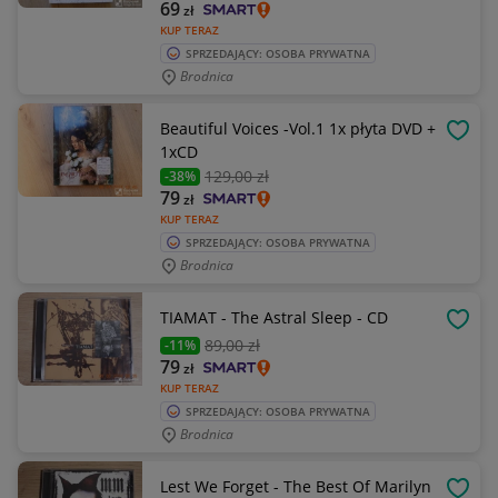
69
zł
KUP TERAZ
SPRZEDAJĄCY: OSOBA PRYWATNA
Brodnica
Beautiful Voices -Vol.1 1x płyta DVD +
OBSE
1xCD
129
,00 zł
-38%
79
zł
KUP TERAZ
SPRZEDAJĄCY: OSOBA PRYWATNA
Brodnica
TIAMAT - The Astral Sleep - CD
OBSE
89
,00 zł
-11%
79
zł
KUP TERAZ
SPRZEDAJĄCY: OSOBA PRYWATNA
Brodnica
Lest We Forget - The Best Of Marilyn