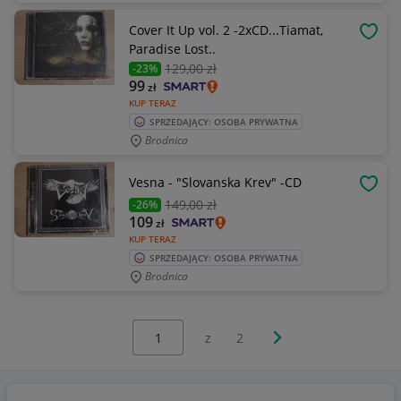
Cover It Up vol. 2 -2xCD...Tiamat,
OBSE
Paradise Lost..
129
,00 zł
-23%
99
zł
KUP TERAZ
SPRZEDAJĄCY: OSOBA PRYWATNA
Brodnica
Vesna - "Slovanska Krev" -CD
OBSE
149
,00 zł
-26%
109
zł
KUP TERAZ
SPRZEDAJĄCY: OSOBA PRYWATNA
Brodnica
Wybierz stronę:
Następna strona
z
2