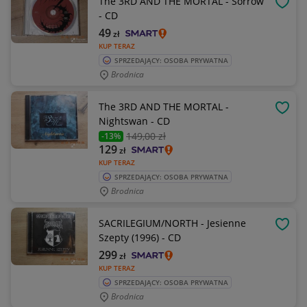
The 3RD AND THE MORTAL - Sorrow
OBSE
- CD
49
zł
KUP TERAZ
SPRZEDAJĄCY: OSOBA PRYWATNA
Brodnica
The 3RD AND THE MORTAL -
OBSE
Nightswan - CD
149
,00 zł
-13%
129
zł
KUP TERAZ
SPRZEDAJĄCY: OSOBA PRYWATNA
Brodnica
SACRILEGIUM/NORTH - Jesienne
OBSE
Szepty (1996) - CD
299
zł
KUP TERAZ
SPRZEDAJĄCY: OSOBA PRYWATNA
Brodnica