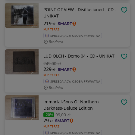
POINT OF VIEW - Disillusioned - CD -
OBSE
UNIKAT
219
zł
KUP TERAZ
SPRZEDAJĄCY: OSOBA PRYWATNA
Brodnica
LUD OLCH - Demo 04 - CD - UNIKAT
OBSE
249
,00 zł
229
zł
KUP TERAZ
SPRZEDAJĄCY: OSOBA PRYWATNA
Brodnica
Immortal-Sons Of Northern
OBSE
Darkness-Deluxe Edition
99
,00 zł
-20%
79
zł
KUP TERAZ
SPRZEDAJĄCY: OSOBA PRYWATNA