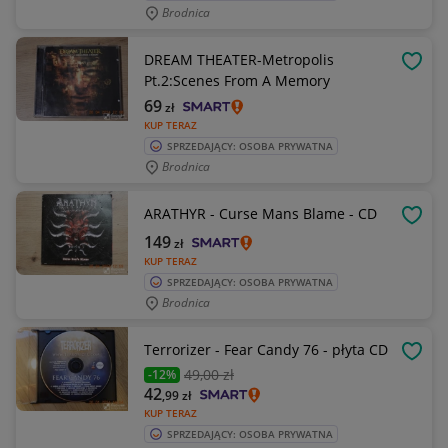
Brodnica
DREAM THEATER-Metropolis
OBSE
Pt.2:Scenes From A Memory
69
zł
KUP TERAZ
SPRZEDAJĄCY: OSOBA PRYWATNA
Brodnica
ARATHYR - Curse Mans Blame - CD
OBSE
149
zł
KUP TERAZ
SPRZEDAJĄCY: OSOBA PRYWATNA
Brodnica
Terrorizer - Fear Candy 76 - płyta CD
OBSE
49
,00 zł
-12%
42
,99
zł
KUP TERAZ
SPRZEDAJĄCY: OSOBA PRYWATNA