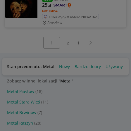
25
zł
KUP TERAZ
SPRZEDAJĄCY: OSOBA PRYWATNA
Pruszków
Wybierz stronę:
Następna strona
z
1
Stan przedmiotu: Metal
Nowy
Bardzo dobry
Używany
Zobacz w innej lokalizacji
"Metal"
Metal Piastów
(18)
Metal Stara Wieś
(11)
Metal Brwinów
(7)
Metal Raszyn
(28)