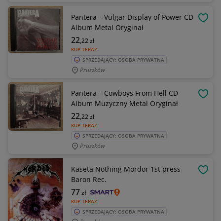
Pantera – Vulgar Display of Power CD
OBSE
Album Metal Oryginał
22
,22
zł
KUP TERAZ
SPRZEDAJĄCY: OSOBA PRYWATNA
Pruszków
Pantera – Cowboys From Hell CD
OBSE
Album Muzyczny Metal Oryginał
22
,22
zł
KUP TERAZ
SPRZEDAJĄCY: OSOBA PRYWATNA
Pruszków
Kaseta Nothing Mordor 1st press
OBSE
Baron Rec.
77
zł
KUP TERAZ
SPRZEDAJĄCY: OSOBA PRYWATNA