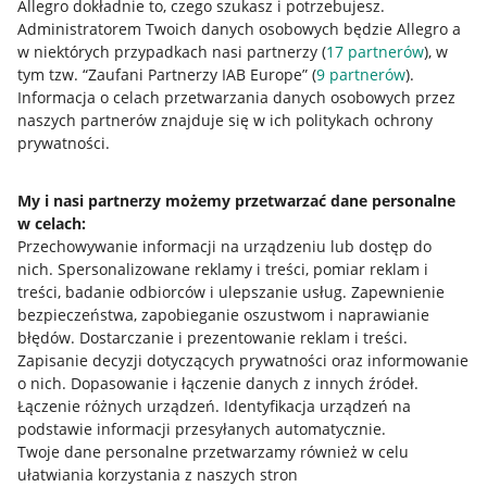
Allegro dokładnie to, czego szukasz i potrzebujesz.
Administratorem Twoich danych osobowych będzie Allegro a
w niektórych przypadkach nasi partnerzy (
17
partnerów
), w
tym tzw. “Zaufani Partnerzy IAB Europe” (
9
partnerów
).
Przydatne informacje
Informacja o celach przetwarzania danych osobowych przez
naszych partnerów znajduje się w ich politykach ochrony
prywatności.
Jak to działa
Napisz do nas
My i nasi partnerzy możemy przetwarzać dane personalne
w celach:
Allegro Gadane dla sprzedających
Przechowywanie informacji na urządzeniu lub dostęp do
Allegro Gadane dla kupujących
nich
.
Spersonalizowane reklamy i treści, pomiar reklam i
treści, badanie odbiorców i ulepszanie usług
.
Zapewnienie
Mapa miejscowości
bezpieczeństwa, zapobieganie oszustwom i naprawianie
błędów
.
Dostarczanie i prezentowanie reklam i treści
.
Informacje prawne
Zapisanie decyzji dotyczących prywatności oraz informowanie
o nich
.
Dopasowanie i łączenie danych z innych źródeł
.
Regulamin
Łączenie różnych urządzeń
.
Identyfikacja urządzeń na
podstawie informacji przesyłanych automatycznie
.
Polityka plików "cookies"
Twoje dane personalne przetwarzamy również w celu
ułatwiania korzystania z naszych stron
Ustawienia plików "cookies"