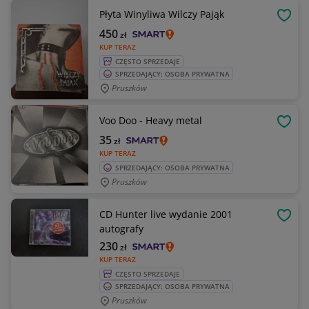
Płyta Winyliwa Wilczy Pająk
OBSE
450
zł
KUP TERAZ
CZĘSTO SPRZEDAJE
SPRZEDAJĄCY: OSOBA PRYWATNA
Pruszków
Voo Doo - Heavy metal
OBSE
35
zł
KUP TERAZ
SPRZEDAJĄCY: OSOBA PRYWATNA
Pruszków
CD Hunter live wydanie 2001
OBSE
autografy
230
zł
KUP TERAZ
CZĘSTO SPRZEDAJE
SPRZEDAJĄCY: OSOBA PRYWATNA
Pruszków