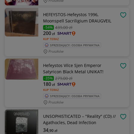
Pruszków
HEFEYSTOS-Hefeystos 1996,
OBSE
Moonspell Sacriligium DRAUGVEIL
439
,00 zł
-54%
200
zł
KUP TERAZ
SPRZEDAJĄCY: OSOBA PRYWATNA
Pruszków
Hefeystos Vilce Sjen Emperor
OBSE
Satyricon Black Metal UNIKAT!
279
,00 zł
-35%
180
zł
KUP TERAZ
SPRZEDAJĄCY: OSOBA PRYWATNA
Pruszków
UNSOPHISTICATED – "Reality" (CD) //
OBSE
Agathocles, Dead Infection
34
,90
zł