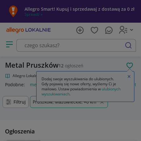
Allegro Smart! Kupuj i sprzedawaj z dostawą za 0 zł
Sprawdź »
Otwórz menu z kategoriami
szukaj
Metal Pruszków
12
ogłoszeń
POL
Allegro Lokalnie
Kultura i rozrywka
Muzyka
Metal
Zamkn
Dodaj swoje wyszukiwania do ulubionych.
Gdy pojawią się nowe oferty, wyślemy Ci je
Podobne:
metal
metal guard
regał metalowy
loreal metal
mailowo. Ustaw powiadomienia w
ulubionych
wyszukiwaniach
.
Filtruj
Pruszków, Mazowieckie, +0 km
Ogłoszenia