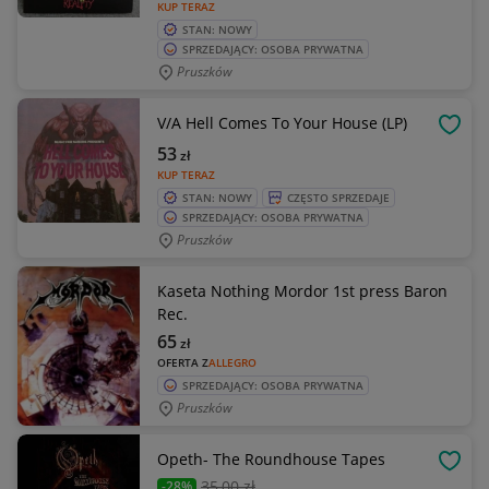
KUP TERAZ
STAN: NOWY
SPRZEDAJĄCY: OSOBA PRYWATNA
Pruszków
V/A Hell Comes To Your House (LP)
OBSE
53
zł
KUP TERAZ
STAN: NOWY
CZĘSTO SPRZEDAJE
SPRZEDAJĄCY: OSOBA PRYWATNA
Pruszków
Kaseta Nothing Mordor 1st press Baron
Rec.
65
zł
OFERTA Z
ALLEGRO
SPRZEDAJĄCY: OSOBA PRYWATNA
Pruszków
Opeth- The Roundhouse Tapes
OBSE
35
,00 zł
-28%