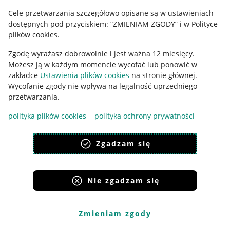
Cele przetwarzania szczegółowo opisane są w ustawieniach
Udostępnianie lokalizacji
dostępnych pod przyciskiem: “ZMIENIAM ZGODY” i w Polityce
Informacje dla Aktu o Usługach Cyfrowych
plików cookies.
Zgodę wyrażasz dobrowolnie i jest ważna 12 miesięcy.
Pobierz aplikację
Możesz ją w każdym momencie wycofać lub ponowić w
zakładce
Ustawienia plików cookies
na stronie głównej.
Wycofanie zgody nie wpływa na legalność uprzedniego
przetwarzania.
polityka plików cookies
polityka ochrony prywatności
Zgadzam się
Nie zgadzam się
Korzystanie z serwisu oznacza akceptację
regulaminu
.
Zmieniam zgody