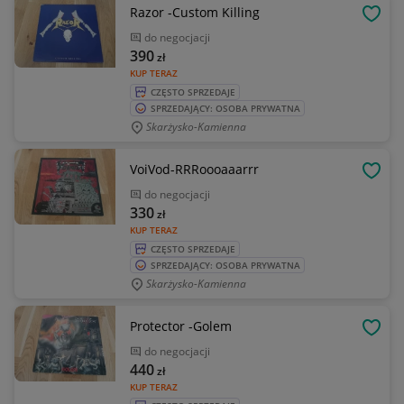
Razor -Custom Killing
OBSE
do negocjacji
390
zł
KUP TERAZ
CZĘSTO SPRZEDAJE
SPRZEDAJĄCY: OSOBA PRYWATNA
Skarżysko-Kamienna
VoiVod-RRRoooaaarrr
OBSE
do negocjacji
330
zł
KUP TERAZ
CZĘSTO SPRZEDAJE
SPRZEDAJĄCY: OSOBA PRYWATNA
Skarżysko-Kamienna
Protector -Golem
OBSE
do negocjacji
440
zł
KUP TERAZ