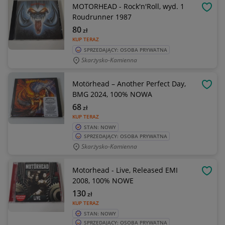
MOTORHEAD - Rock'n'Roll, wyd. 1
OBSE
Roudrunner 1987
80
zł
KUP TERAZ
SPRZEDAJĄCY: OSOBA PRYWATNA
Skarżysko-Kamienna
Motörhead – Another Perfect Day,
OBSE
BMG 2024, 100% NOWA
68
zł
KUP TERAZ
STAN: NOWY
SPRZEDAJĄCY: OSOBA PRYWATNA
Skarżysko-Kamienna
Motorhead - Live, Released EMI
OBSE
2008, 100% NOWE
130
zł
KUP TERAZ
STAN: NOWY
SPRZEDAJĄCY: OSOBA PRYWATNA