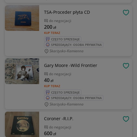
TSA-Proceder płyta CD
OBSE
do negocjacji
200
zł
KUP TERAZ
CZĘSTO SPRZEDAJE
SPRZEDAJĄCY: OSOBA PRYWATNA
Skarżysko-Kamienna
Gary Moore -Wild Frontier
OBSE
do negocjacji
40
zł
KUP TERAZ
CZĘSTO SPRZEDAJE
SPRZEDAJĄCY: OSOBA PRYWATNA
Skarżysko-Kamienna
Coroner -R.I.P.
OBSE
do negocjacji
600
zł