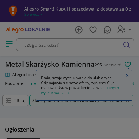
Allegro Smart! Kupuj i sprzedawaj z dostawą za 0 zł
Sprawdź »
Otwórz menu z kategoriami
szukaj
Metal Skarżysko-Kamienna
295
ogłoszeń
POL
Allegro Lokalnie
Kultura i rozrywka
Muzyka
Metal
Zamkn
Dodaj swoje wyszukiwania do ulubionych.
Gdy pojawią się nowe oferty, wyślemy Ci je
Podobne:
metal
metal guard
regał metalowy
loreal metal
mailowo. Ustaw powiadomienia w
ulubionych
wyszukiwaniach
.
Filtruj
Skarżysko-Kamienna, Świętokrzyskie, +0 km
Ogłoszenia