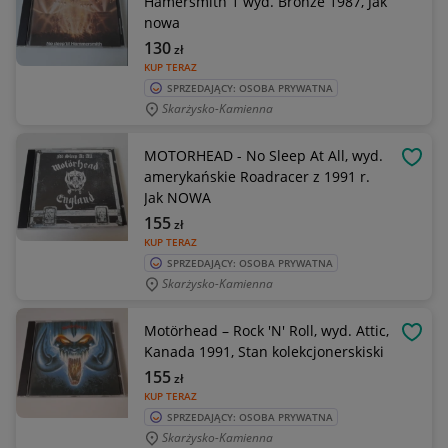
Hamersmith 1 wyd. Bronze 1987, Jak
nowa
130
zł
KUP TERAZ
SPRZEDAJĄCY: OSOBA PRYWATNA
Skarżysko-Kamienna
MOTORHEAD - No Sleep At All, wyd.
OBSE
amerykańskie Roadracer z 1991 r.
Jak NOWA
155
zł
KUP TERAZ
SPRZEDAJĄCY: OSOBA PRYWATNA
Skarżysko-Kamienna
Motörhead – Rock 'N' Roll, wyd. Attic,
OBSE
Kanada 1991, Stan kolekcjonerskiski
155
zł
KUP TERAZ
SPRZEDAJĄCY: OSOBA PRYWATNA
Skarżysko-Kamienna