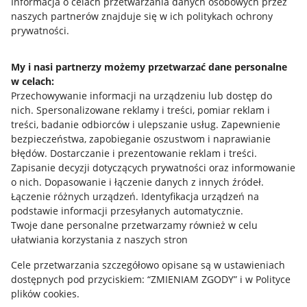
Przydatne informacje
Informacja o celach przetwarzania danych osobowych przez
naszych partnerów znajduje się w ich politykach ochrony
prywatności.
Jak to działa
Napisz do nas
My i nasi partnerzy możemy przetwarzać dane personalne
w celach:
Allegro Gadane dla sprzedających
Przechowywanie informacji na urządzeniu lub dostęp do
Allegro Gadane dla kupujących
nich
.
Spersonalizowane reklamy i treści, pomiar reklam i
treści, badanie odbiorców i ulepszanie usług
.
Zapewnienie
Mapa miejscowości
bezpieczeństwa, zapobieganie oszustwom i naprawianie
błędów
.
Dostarczanie i prezentowanie reklam i treści
.
Informacje prawne
Zapisanie decyzji dotyczących prywatności oraz informowanie
o nich
.
Dopasowanie i łączenie danych z innych źródeł
.
Regulamin
Łączenie różnych urządzeń
.
Identyfikacja urządzeń na
podstawie informacji przesyłanych automatycznie
.
Polityka plików "cookies"
Twoje dane personalne przetwarzamy również w celu
ułatwiania korzystania z naszych stron
Ustawienia plików "cookies"
Cele przetwarzania szczegółowo opisane są w ustawieniach
Udostępnianie lokalizacji
dostępnych pod przyciskiem: “ZMIENIAM ZGODY” i w Polityce
Informacje dla Aktu o Usługach Cyfrowych
plików cookies.