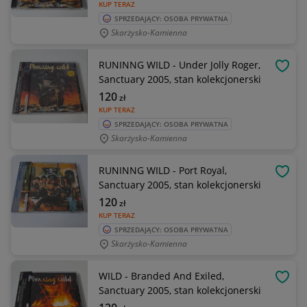
KUP TERAZ
SPRZEDAJĄCY: OSOBA PRYWATNA
Skarżysko-Kamienna
RUNINNG WILD - Under Jolly Roger,
OBSE
Sanctuary 2005, stan kolekcjonerski
120
zł
KUP TERAZ
SPRZEDAJĄCY: OSOBA PRYWATNA
Skarżysko-Kamienna
RUNINNG WILD - Port Royal,
OBSE
Sanctuary 2005, stan kolekcjonerski
120
zł
KUP TERAZ
SPRZEDAJĄCY: OSOBA PRYWATNA
Skarżysko-Kamienna
WILD - Branded And Exiled,
OBSE
Sanctuary 2005, stan kolekcjonerski