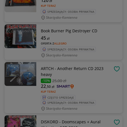
120
zł
KUP TERAZ
SPRZEDAJĄCY: OSOBA PRYWATNA
Skarżysko-Kamienna
Book Burner Pig Destroyer CD
45
zł
OFERTA Z
ALLEGRO
SPRZEDAJĄCY: OSOBA PRYWATNA
Skarżysko-Kamienna
ARTCH - Another Return CD 2023
OBSE
heavy
25
,00 zł
-10%
22
,50
zł
KUP TERAZ
CZĘSTO SPRZEDAJE
SPRZEDAJĄCY: OSOBA PRYWATNA
Skarżysko-Kamienna
DISKORD - Doomscapes + Aural
OBSE