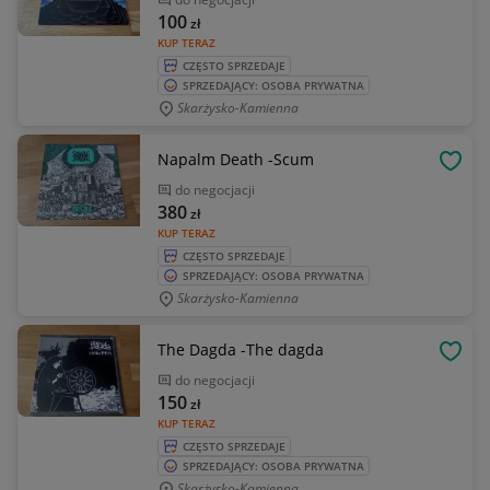
100
zł
KUP TERAZ
CZĘSTO SPRZEDAJE
SPRZEDAJĄCY: OSOBA PRYWATNA
Skarżysko-Kamienna
Napalm Death -Scum
OBSE
do negocjacji
380
zł
KUP TERAZ
CZĘSTO SPRZEDAJE
SPRZEDAJĄCY: OSOBA PRYWATNA
Skarżysko-Kamienna
The Dagda -The dagda
OBSE
do negocjacji
150
zł
KUP TERAZ
CZĘSTO SPRZEDAJE
SPRZEDAJĄCY: OSOBA PRYWATNA
Skarżysko-Kamienna