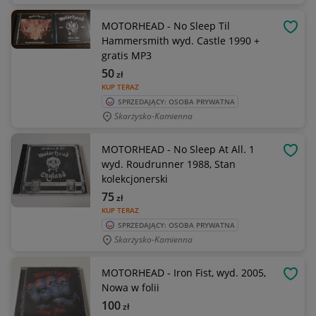
MOTORHEAD - No Sleep Til
OBSE
Hammersmith wyd. Castle 1990 +
gratis MP3
50
zł
KUP TERAZ
SPRZEDAJĄCY: OSOBA PRYWATNA
Skarżysko-Kamienna
MOTORHEAD - No Sleep At All. 1
OBSE
wyd. Roudrunner 1988, Stan
kolekcjonerski
75
zł
KUP TERAZ
SPRZEDAJĄCY: OSOBA PRYWATNA
Skarżysko-Kamienna
MOTORHEAD - Iron Fist, wyd. 2005,
OBSE
Nowa w folii
100
zł