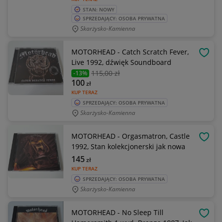
STAN: NOWY
SPRZEDAJĄCY: OSOBA PRYWATNA
Skarżysko-Kamienna
MOTORHEAD - Catch Scratch Fever,
OBSE
Live 1992, dźwięk Soundboard
115
,00 zł
-13%
100
zł
KUP TERAZ
SPRZEDAJĄCY: OSOBA PRYWATNA
Skarżysko-Kamienna
MOTORHEAD - Orgasmatron, Castle
OBSE
1992, Stan kolekcjonerski jak nowa
145
zł
KUP TERAZ
SPRZEDAJĄCY: OSOBA PRYWATNA
Skarżysko-Kamienna
MOTORHEAD - No Sleep Till
OBSE