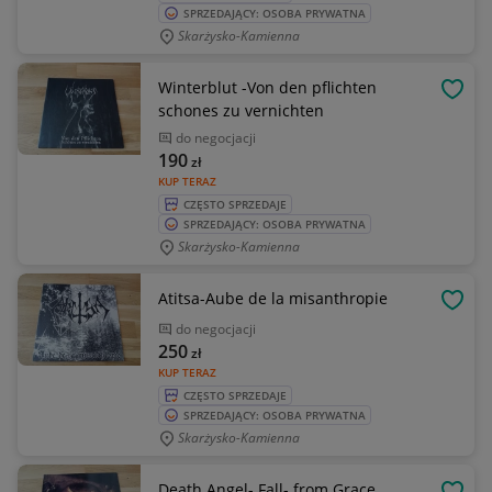
SPRZEDAJĄCY: OSOBA PRYWATNA
Skarżysko-Kamienna
Winterblut -Von den pflichten
OBSE
schones zu vernichten
do negocjacji
190
zł
KUP TERAZ
CZĘSTO SPRZEDAJE
SPRZEDAJĄCY: OSOBA PRYWATNA
Skarżysko-Kamienna
Atitsa-Aube de la misanthropie
OBSE
do negocjacji
250
zł
KUP TERAZ
CZĘSTO SPRZEDAJE
SPRZEDAJĄCY: OSOBA PRYWATNA
Skarżysko-Kamienna
Death Angel- Fall- from Grace