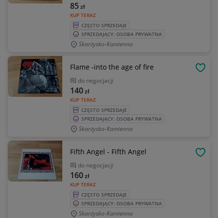
85
zł
KUP TERAZ
CZĘSTO SPRZEDAJE
SPRZEDAJĄCY: OSOBA PRYWATNA
Skarżysko-Kamienna
Flame -into the age of fire
OBSE
do negocjacji
140
zł
KUP TERAZ
CZĘSTO SPRZEDAJE
SPRZEDAJĄCY: OSOBA PRYWATNA
Skarżysko-Kamienna
Fifth Angel - Fifth Angel
OBSE
do negocjacji
160
zł
KUP TERAZ
CZĘSTO SPRZEDAJE
SPRZEDAJĄCY: OSOBA PRYWATNA
Skarżysko-Kamienna