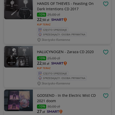
HANDS OF THIEVES - Feasting On
OBSE
Dark Intentions CD 2017
25
,00 zł
-10%
22
,50
zł
KUP TERAZ
CZĘSTO SPRZEDAJE
SPRZEDAJĄCY: OSOBA PRYWATNA
Skarżysko-Kamienna
HALUCYNOGEN - Zaraza CD 2020
OBSE
25
,00 zł
-10%
22
,50
zł
KUP TERAZ
CZĘSTO SPRZEDAJE
SPRZEDAJĄCY: OSOBA PRYWATNA
Skarżysko-Kamienna
GODSEND - In the Electric Mist CD
OBSE
2021 doom
30
,00 zł
-10%
27
zł