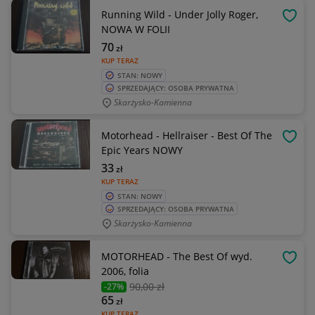
Running Wild - Under Jolly Roger,
OBSE
NOWA W FOLII
70
zł
KUP TERAZ
STAN: NOWY
SPRZEDAJĄCY: OSOBA PRYWATNA
Skarżysko-Kamienna
Motorhead - Hellraiser - Best Of The
OBSE
Epic Years NOWY
33
zł
KUP TERAZ
STAN: NOWY
SPRZEDAJĄCY: OSOBA PRYWATNA
Skarżysko-Kamienna
MOTORHEAD - The Best Of wyd.
OBSE
2006, folia
90
,00 zł
-27%
65
zł
KUP TERAZ