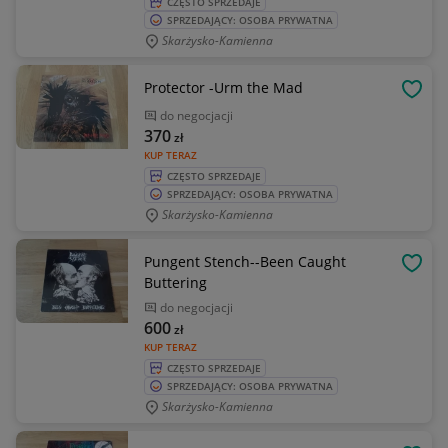
CZĘSTO SPRZEDAJE
SPRZEDAJĄCY: OSOBA PRYWATNA
Skarżysko-Kamienna
Protector -Urm the Mad
OBSE
do negocjacji
370
zł
KUP TERAZ
CZĘSTO SPRZEDAJE
SPRZEDAJĄCY: OSOBA PRYWATNA
Skarżysko-Kamienna
Pungent Stench--Been Caught
OBSE
Buttering
do negocjacji
600
zł
KUP TERAZ
CZĘSTO SPRZEDAJE
SPRZEDAJĄCY: OSOBA PRYWATNA
Skarżysko-Kamienna