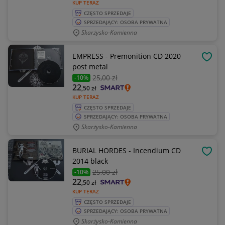
KUP TERAZ
CZĘSTO SPRZEDAJE
SPRZEDAJĄCY: OSOBA PRYWATNA
Skarżysko-Kamienna
EMPRESS - Premonition CD 2020
OBSE
post metal
25
,00 zł
-10%
22
,50
zł
KUP TERAZ
CZĘSTO SPRZEDAJE
SPRZEDAJĄCY: OSOBA PRYWATNA
Skarżysko-Kamienna
BURIAL HORDES - Incendium CD
OBSE
2014 black
25
,00 zł
-10%
22
,50
zł
KUP TERAZ
CZĘSTO SPRZEDAJE
SPRZEDAJĄCY: OSOBA PRYWATNA
Skarżysko-Kamienna