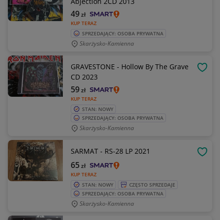
Abjection 2CD 2013
49
zł
KUP TERAZ
SPRZEDAJĄCY: OSOBA PRYWATNA
Skarżysko-Kamienna
GRAVESTONE - Hollow By The Grave
OBSE
CD 2023
59
zł
KUP TERAZ
STAN: NOWY
SPRZEDAJĄCY: OSOBA PRYWATNA
Skarżysko-Kamienna
SARMAT - RS-28 LP 2021
OBSE
65
zł
KUP TERAZ
STAN: NOWY
CZĘSTO SPRZEDAJE
SPRZEDAJĄCY: OSOBA PRYWATNA
Skarżysko-Kamienna