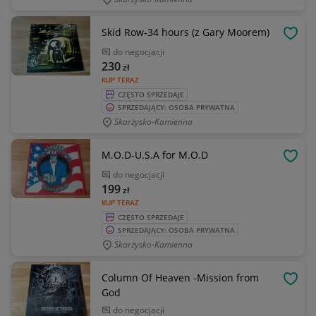
Skid Row-34 hours (z Gary Moorem)
OBSE
do negocjacji
230
zł
KUP TERAZ
CZĘSTO SPRZEDAJE
SPRZEDAJĄCY: OSOBA PRYWATNA
Skarżysko-Kamienna
M.O.D-U.S.A for M.O.D
OBSE
do negocjacji
199
zł
KUP TERAZ
CZĘSTO SPRZEDAJE
SPRZEDAJĄCY: OSOBA PRYWATNA
Skarżysko-Kamienna
Column Of Heaven -Mission from
OBSE
God
do negocjacji