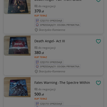
OBSE
do negocjacji
370
zł
KUP TERAZ
CZĘSTO SPRZEDAJE
SPRZEDAJĄCY: OSOBA PRYWATNA
Skarżysko-Kamienna
Death Angel- Act III
OBSE
do negocjacji
380
zł
KUP TERAZ
CZĘSTO SPRZEDAJE
SPRZEDAJĄCY: OSOBA PRYWATNA
Skarżysko-Kamienna
Fates Warning -The Spectre Within
OBSE
do negocjacji
500
zł
KUP TERAZ
CZĘSTO SPRZEDAJE