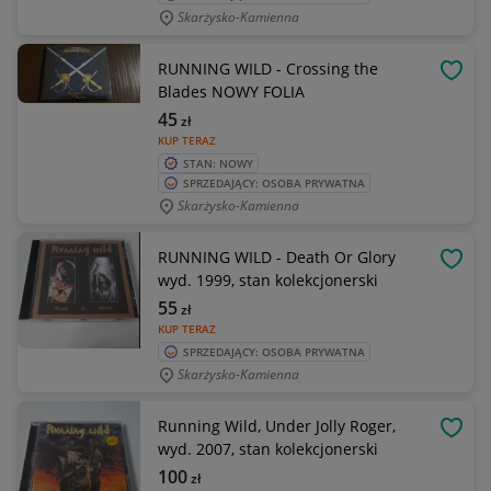
Skarżysko-Kamienna
RUNNING WILD - Crossing the
OBSE
Blades NOWY FOLIA
45
zł
KUP TERAZ
STAN: NOWY
SPRZEDAJĄCY: OSOBA PRYWATNA
Skarżysko-Kamienna
RUNNING WILD - Death Or Glory
OBSE
wyd. 1999, stan kolekcjonerski
55
zł
KUP TERAZ
SPRZEDAJĄCY: OSOBA PRYWATNA
Skarżysko-Kamienna
Running Wild, Under Jolly Roger,
OBSE
wyd. 2007, stan kolekcjonerski
100
zł