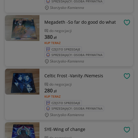
SPRZEDAJĄCY: OSOBA PRYWATNA
Skarżysko-Kamienna
Megadeth -So far do good do what
OBSE
do negocjacji
380
zł
KUP TERAZ
CZĘSTO SPRZEDAJE
SPRZEDAJĄCY: OSOBA PRYWATNA
Skarżysko-Kamienna
Celtic Frost -Vanity /Nemesis
OBSE
do negocjacji
280
zł
KUP TERAZ
CZĘSTO SPRZEDAJE
SPRZEDAJĄCY: OSOBA PRYWATNA
Skarżysko-Kamienna
SYE-Wing of change
OBSE
do negocjacji