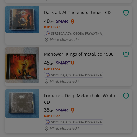
Darkfall. At The end of times. CD
OBSE
40
zł
KUP TERAZ
SPRZEDAJĄCY: OSOBA PRYWATNA
Mińsk Mazowiecki
Manowar. Kings of metal. cd 1988
OBSE
45
zł
KUP TERAZ
SPRZEDAJĄCY: OSOBA PRYWATNA
Mińsk Mazowiecki
Fornace – Deep Melancholic Wrath
OBSE
CD
35
zł
KUP TERAZ
SPRZEDAJĄCY: OSOBA PRYWATNA
Mińsk Mazowiecki