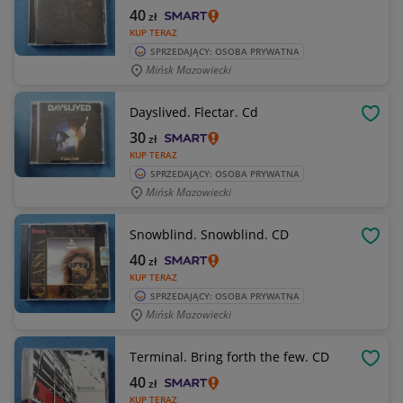
40
zł
KUP TERAZ
SPRZEDAJĄCY: OSOBA PRYWATNA
Mińsk Mazowiecki
Dayslived. Flectar. Cd
OBSE
30
zł
KUP TERAZ
SPRZEDAJĄCY: OSOBA PRYWATNA
Mińsk Mazowiecki
Snowblind. Snowblind. CD
OBSE
40
zł
KUP TERAZ
SPRZEDAJĄCY: OSOBA PRYWATNA
Mińsk Mazowiecki
Terminal. Bring forth the few. CD
OBSE
40
zł
KUP TERAZ