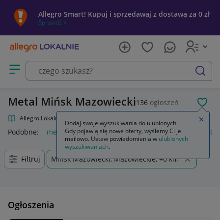
Allegro Smart! Kupuj i sprzedawaj z dostawą za 0 zł
Sprawdź »
Otwórz menu z kategoriami
szukaj
Metal Mińsk Mazowiecki
136
ogłoszeń
POL
Allegro Lokalnie
Kultura i rozrywka
Muzyka
Metal
Zamkn
Dodaj swoje wyszukiwania do ulubionych.
Gdy pojawią się nowe oferty, wyślemy Ci je
Podobne:
metal
metal guard
regał metalowy
loreal metal
mailowo. Ustaw powiadomienia w
ulubionych
wyszukiwaniach
.
Filtruj
Mińsk Mazowiecki, Mazowieckie, +0 km
Ogłoszenia