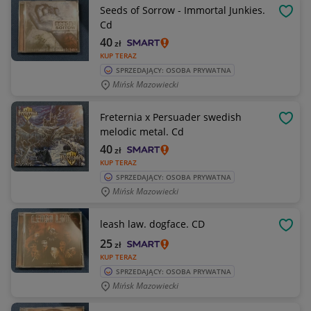
Seeds of Sorrow - Immortal Junkies.
OBSE
Cd
40
zł
KUP TERAZ
SPRZEDAJĄCY: OSOBA PRYWATNA
Mińsk Mazowiecki
Freternia x Persuader swedish
OBSE
melodic metal. Cd
40
zł
KUP TERAZ
SPRZEDAJĄCY: OSOBA PRYWATNA
Mińsk Mazowiecki
leash law. dogface. CD
OBSE
25
zł
KUP TERAZ
SPRZEDAJĄCY: OSOBA PRYWATNA
Mińsk Mazowiecki