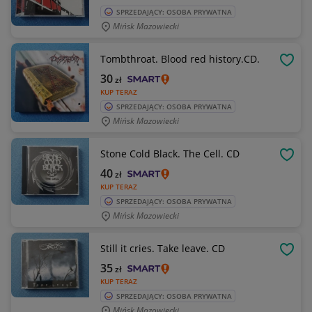
SPRZEDAJĄCY: OSOBA PRYWATNA
Mińsk Mazowiecki
Tombthroat. Blood red history.CD.
OBSE
30
zł
KUP TERAZ
SPRZEDAJĄCY: OSOBA PRYWATNA
Mińsk Mazowiecki
Stone Cold Black. The Cell. CD
OBSE
40
zł
KUP TERAZ
SPRZEDAJĄCY: OSOBA PRYWATNA
Mińsk Mazowiecki
Still it cries. Take leave. CD
OBSE
35
zł
KUP TERAZ
SPRZEDAJĄCY: OSOBA PRYWATNA
Mińsk Mazowiecki