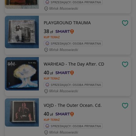
SPRZEDAJĄCY: OSOBA PRYWATNA
Mińsk Mazowiecki
PLAYGROUND TRAUMA
OBSE
38
zł
KUP TERAZ
SPRZEDAJĄCY: OSOBA PRYWATNA
Mińsk Mazowiecki
WARHEAD - The Day After. CD
OBSE
40
zł
KUP TERAZ
SPRZEDAJĄCY: OSOBA PRYWATNA
Mińsk Mazowiecki
VOJD - The Outer Ocean. Cd.
OBSE
40
zł
KUP TERAZ
SPRZEDAJĄCY: OSOBA PRYWATNA
Mińsk Mazowiecki