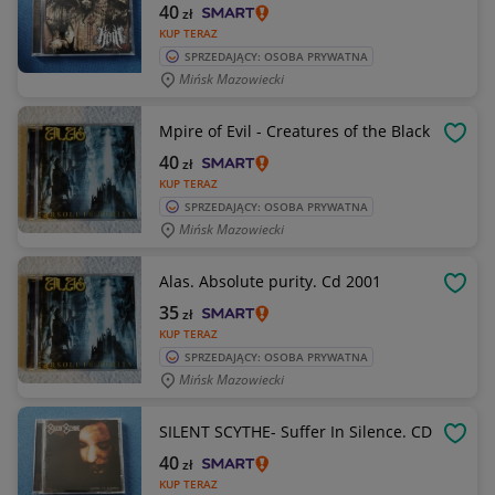
40
zł
KUP TERAZ
SPRZEDAJĄCY: OSOBA PRYWATNA
Mińsk Mazowiecki
Mpire of Evil - Creatures of the Black
OBSE
40
zł
KUP TERAZ
SPRZEDAJĄCY: OSOBA PRYWATNA
Mińsk Mazowiecki
Alas. Absolute purity. Cd 2001
OBSE
35
zł
KUP TERAZ
SPRZEDAJĄCY: OSOBA PRYWATNA
Mińsk Mazowiecki
SILENT SCYTHE- Suffer In Silence. CD
OBSE
40
zł
KUP TERAZ