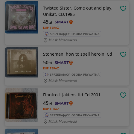
Twisted Sister. Come out and play.
OBSE
Unikat. CD.1985
45
zł
KUP TERAZ
SPRZEDAJĄCY: OSOBA PRYWATNA
Mińsk Mazowiecki
Stoneman. how to spell heroin. Cd
OBSE
50
zł
KUP TERAZ
SPRZEDAJĄCY: OSOBA PRYWATNA
Mińsk Mazowiecki
Finntroll. Jaktens tid.Cd 2001
OBSE
45
zł
KUP TERAZ
SPRZEDAJĄCY: OSOBA PRYWATNA
Mińsk Mazowiecki