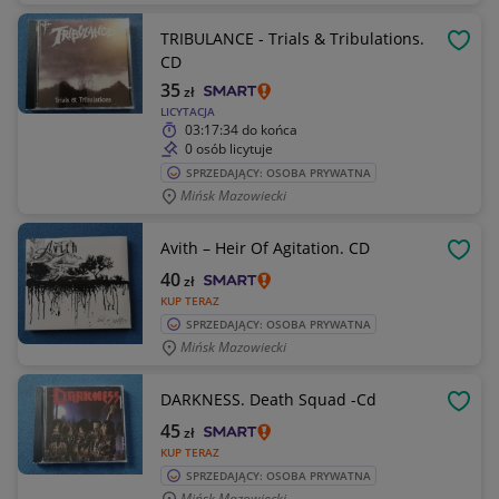
TRIBULANCE - Trials & Tribulations.
OBSE
CD
35
zł
LICYTACJA
03:17:34
do końca
0 osób licytuje
SPRZEDAJĄCY: OSOBA PRYWATNA
Mińsk Mazowiecki
Avith – Heir Of Agitation. CD
OBSE
40
zł
KUP TERAZ
SPRZEDAJĄCY: OSOBA PRYWATNA
Mińsk Mazowiecki
DARKNESS. Death Squad -Cd
OBSE
45
zł
KUP TERAZ
SPRZEDAJĄCY: OSOBA PRYWATNA
Mińsk Mazowiecki