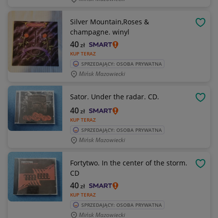
Silver Mountain,Roses &
OBSE
champagne. winyl
40
zł
KUP TERAZ
SPRZEDAJĄCY: OSOBA PRYWATNA
Mińsk Mazowiecki
Sator. Under the radar. CD.
OBSE
40
zł
KUP TERAZ
SPRZEDAJĄCY: OSOBA PRYWATNA
Mińsk Mazowiecki
Fortytwo. In the center of the storm.
OBSE
CD
40
zł
KUP TERAZ
SPRZEDAJĄCY: OSOBA PRYWATNA
Mińsk Mazowiecki