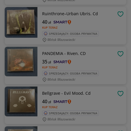
Ruinthrone–Urban Ubris. Cd
OBSE
40
zł
KUP TERAZ
SPRZEDAJĄCY: OSOBA PRYWATNA
Mińsk Mazowiecki
PANDEMIA - Riven. CD
OBSE
35
zł
KUP TERAZ
SPRZEDAJĄCY: OSOBA PRYWATNA
Mińsk Mazowiecki
Bellgrave - Evil Mood. Cd
OBSE
40
zł
KUP TERAZ
SPRZEDAJĄCY: OSOBA PRYWATNA
Mińsk Mazowiecki