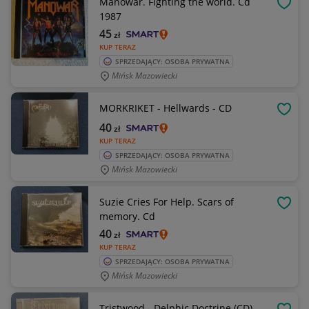
Manowar. Fighting the world. Cd
OBSE
1987
45
zł
KUP TERAZ
SPRZEDAJĄCY: OSOBA PRYWATNA
Mińsk Mazowiecki
MORKRIKET - Hellwards - CD
OBSE
40
zł
KUP TERAZ
SPRZEDAJĄCY: OSOBA PRYWATNA
Mińsk Mazowiecki
Suzie Cries For Help. Scars of
OBSE
memory. Cd
40
zł
KUP TERAZ
SPRZEDAJĄCY: OSOBA PRYWATNA
Mińsk Mazowiecki
Tristwood - Delphic Doctrine (CD)