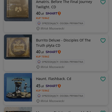
Amatris. Before The Final Journey
OBSE
Twilight. CD
40
zł
KUP TERAZ
SPRZEDAJĄCY: OSOBA PRYWATNA
Mińsk Mazowiecki
Burrito Deluxe - Disciples Of The
OBSE
Truth płyta CD
40
zł
KUP TERAZ
SPRZEDAJĄCY: OSOBA PRYWATNA
Mińsk Mazowiecki
Haunt. Flashback. Cd
OBSE
45
zł
KUP TERAZ
SPRZEDAJĄCY: OSOBA PRYWATNA
Mińsk Mazowiecki