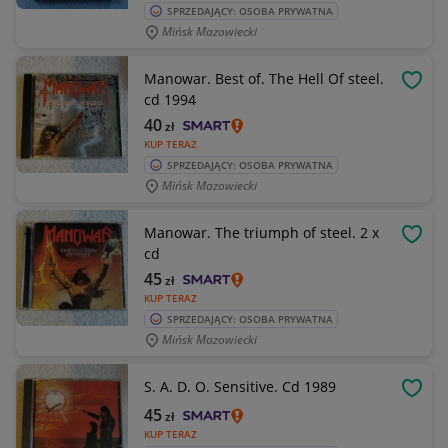
SPRZEDAJĄCY: OSOBA PRYWATNA
Mińsk Mazowiecki
Manowar. Best of. The Hell Of steel.
OBSE
cd 1994
40
zł
KUP TERAZ
SPRZEDAJĄCY: OSOBA PRYWATNA
Mińsk Mazowiecki
Manowar. The triumph of steel. 2 x
OBSE
cd
45
zł
KUP TERAZ
SPRZEDAJĄCY: OSOBA PRYWATNA
Mińsk Mazowiecki
S. A. D. O. Sensitive. Cd 1989
OBSE
45
zł
KUP TERAZ