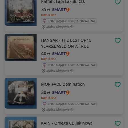
Kattah. Lapi Lazuli. CD.
OBSE
35
zł
KUP TERAZ
SPRZEDAJĄCY: OSOBA PRYWATNA
Mińsk Mazowiecki
HANGAR - THE BEST OF 15
OBSE
YEARS,BASED ON A TRUE
40
zł
KUP TERAZ
SPRZEDAJĄCY: OSOBA PRYWATNA
Mińsk Mazowiecki
MORIFADE Domination
OBSE
30
zł
KUP TERAZ
SPRZEDAJĄCY: OSOBA PRYWATNA
Mińsk Mazowiecki
KAIN - Omega CD jak nowa
OBSE