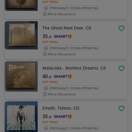
KUP TERAZ
SPRZEDAJĄCY: OSOBA PRYWATNA
Mińsk Mazowiecki
The Ghost.Next Door. Cd
OBSE
35
zł
KUP TERAZ
SPRZEDAJĄCY: OSOBA PRYWATNA
Mińsk Mazowiecki
Malacoda - Restless Dreams. Cd
OBSE
40
zł
KUP TERAZ
SPRZEDAJĄCY: OSOBA PRYWATNA
Mińsk Mazowiecki
Emeth. Telesis. CD.
OBSE
35
zł
KUP TERAZ
SPRZEDAJĄCY: OSOBA PRYWATNA