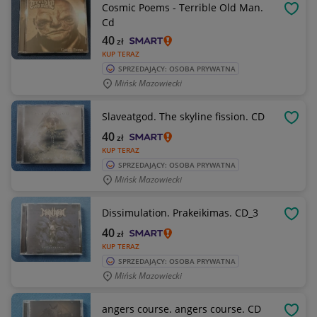
Cosmic Poems - Terrible Old Man.
OBSE
Cd
40
zł
KUP TERAZ
SPRZEDAJĄCY: OSOBA PRYWATNA
Mińsk Mazowiecki
Slaveatgod. The skyline fission. CD
OBSE
40
zł
KUP TERAZ
SPRZEDAJĄCY: OSOBA PRYWATNA
Mińsk Mazowiecki
Dissimulation. Prakeikimas. CD_3
OBSE
40
zł
KUP TERAZ
SPRZEDAJĄCY: OSOBA PRYWATNA
Mińsk Mazowiecki
angers course. angers course. CD
OBSE