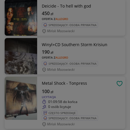
Deicide - To hell with god
450
zł
OFERTA Z
ALLEGRO
SPRZEDAJĄCY: OSOBA PRYWATNA
Mińsk Mazowiecki
Winyl+CD Southern Storm Krisiun
190
zł
OFERTA Z
ALLEGRO
SPRZEDAJĄCY: OSOBA PRYWATNA
Mińsk Mazowiecki
Metal Shock - Tonpress
OBSE
100
zł
LICYTACJA
01:09:58
do końca
0 osób licytuje
CZĘSTO SPRZEDAJE
SPRZEDAJĄCY: OSOBA PRYWATNA
Mińsk Mazowiecki