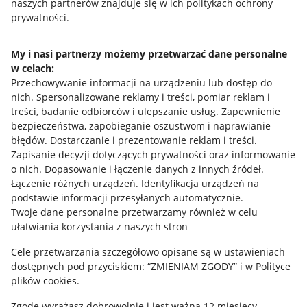
naszych partnerów znajduje się w ich politykach ochrony
prywatności.
Jak to działa
Napisz do nas
My i nasi partnerzy możemy przetwarzać dane personalne
w celach:
Allegro Gadane dla sprzedających
Przechowywanie informacji na urządzeniu lub dostęp do
Allegro Gadane dla kupujących
nich
.
Spersonalizowane reklamy i treści, pomiar reklam i
treści, badanie odbiorców i ulepszanie usług
.
Zapewnienie
Mapa miejscowości
bezpieczeństwa, zapobieganie oszustwom i naprawianie
błędów
.
Dostarczanie i prezentowanie reklam i treści
.
Informacje prawne
Zapisanie decyzji dotyczących prywatności oraz informowanie
o nich
.
Dopasowanie i łączenie danych z innych źródeł
.
Regulamin
Łączenie różnych urządzeń
.
Identyfikacja urządzeń na
podstawie informacji przesyłanych automatycznie
.
Polityka plików "cookies"
Twoje dane personalne przetwarzamy również w celu
ułatwiania korzystania z naszych stron
Ustawienia plików "cookies"
Cele przetwarzania szczegółowo opisane są w ustawieniach
Udostępnianie lokalizacji
dostępnych pod przyciskiem: “ZMIENIAM ZGODY” i w Polityce
Informacje dla Aktu o Usługach Cyfrowych
plików cookies.
Zgodę wyrażasz dobrowolnie i jest ważna 12 miesięcy.