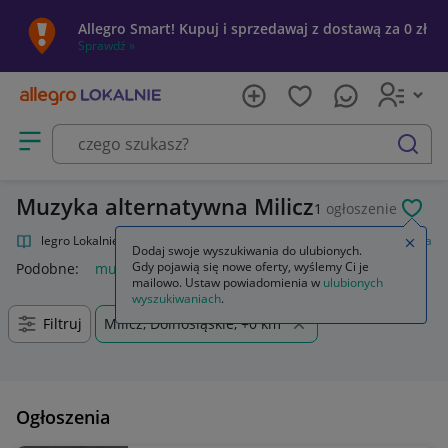
Allegro Smart! Kupuj i sprzedawaj z dostawą za 0 zł
Sprawdź »
Otwórz menu z kategoriami
szukaj
Muzyka alternatywna Milicz
1
ogłoszenie
POL
Allegro Lokalnie
Kultura i rozrywka
Muzyka
Muzyka alternatywna
Zamkn
Dodaj swoje wyszukiwania do ulubionych.
Gdy pojawią się nowe oferty, wyślemy Ci je
Podobne:
muzyka alternatywna
mailowo. Ustaw powiadomienia w
ulubionych
wyszukiwaniach
.
Filtruj
Milicz, Dolnośląskie, +0 km
Ogłoszenia