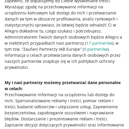
zapewnić, że dopasujemy do Ciebie wyświetlane treści.
Wyrażając zgodę na przechowywanie informacji na
urządzeniu końcowym lub dostęp do nich i przetwarzanie
danych (w tym w obszarze profilowania, analiz rynkowych i
statystycznych) sprawiasz, że łatwiej będzie odnaleźć Ci w
Allegro dokładnie to, czego szukasz i potrzebujesz.
Administratorem Twoich danych osobowych będzie Allegro a
Przydatne informacje
w niektórych przypadkach nasi partnerzy (
17
partnerów
), w
tym tzw. “Zaufani Partnerzy IAB Europe” (
9
partnerów
).
Jak to działa
Informacja o celach przetwarzania danych osobowych przez
naszych partnerów znajduje się w ich politykach ochrony
Napisz do nas
prywatności.
Allegro Gadane dla sprzedających
My i nasi partnerzy możemy przetwarzać dane personalne
Allegro Gadane dla kupujących
w celach:
Przechowywanie informacji na urządzeniu lub dostęp do
Mapa miejscowości
nich
.
Spersonalizowane reklamy i treści, pomiar reklam i
treści, badanie odbiorców i ulepszanie usług
.
Zapewnienie
Informacje prawne
bezpieczeństwa, zapobieganie oszustwom i naprawianie
błędów
.
Dostarczanie i prezentowanie reklam i treści
.
Regulamin
Zapisanie decyzji dotyczących prywatności oraz informowanie