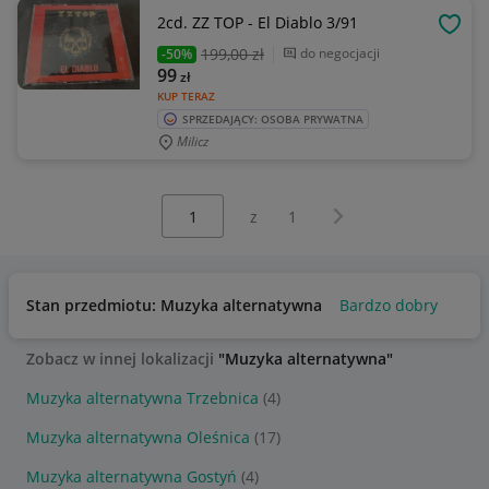
2cd. ZZ TOP - El Diablo 3/91
OBSE
199
,00 zł
do negocjacji
-50%
99
zł
KUP TERAZ
SPRZEDAJĄCY: OSOBA PRYWATNA
Milicz
Wybierz stronę:
Następna strona
z
1
Stan przedmiotu: Muzyka alternatywna
Bardzo dobry
Zobacz w innej lokalizacji
"Muzyka alternatywna"
Muzyka alternatywna Trzebnica
(4)
Muzyka alternatywna Oleśnica
(17)
Muzyka alternatywna Gostyń
(4)