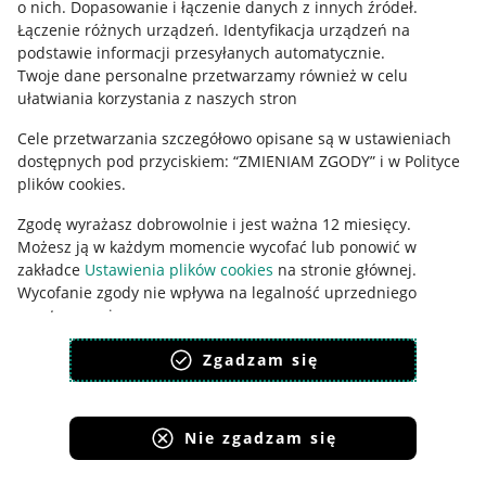
o nich
.
Dopasowanie i łączenie danych z innych źródeł
.
Polityka plików "cookies"
Łączenie różnych urządzeń
.
Identyfikacja urządzeń na
Ustawienia plików "cookies"
podstawie informacji przesyłanych automatycznie
.
Twoje dane personalne przetwarzamy również w celu
Udostępnianie lokalizacji
ułatwiania korzystania z naszych stron
Informacje dla Aktu o Usługach Cyfrowych
Cele przetwarzania szczegółowo opisane są w ustawieniach
dostępnych pod przyciskiem: “ZMIENIAM ZGODY” i w Polityce
Pobierz aplikację
plików cookies.
Zgodę wyrażasz dobrowolnie i jest ważna 12 miesięcy.
Możesz ją w każdym momencie wycofać lub ponowić w
zakładce
Ustawienia plików cookies
na stronie głównej.
Wycofanie zgody nie wpływa na legalność uprzedniego
przetwarzania.
polityka plików cookies
polityka ochrony prywatności
Zgadzam się
Nie zgadzam się
Korzystanie z serwisu oznacza akceptację
regulaminu
.