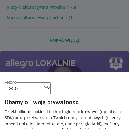
Muzyka alternatywna Wrocław
(176)
Muzyka alternatywna Siechnice
(4)
POKAŻ WIĘCEJ
język
Dbamy o Twoją prywatność
Dzięki plikom cookies i technologiom pokrewnym
(np. piksele,
SDK)
oraz przetwarzaniu Twoich danych osobowych
(między
innymi unikalne identyfikatory, dane przeglądarki)
, możemy