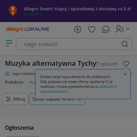
Allegro Smart! Kupuj i sprzedawaj z dostawą za 0 zł
Sprawdź »
Otwórz menu z kategoriami
szukaj
Muzyka alternatywna Tychy
7
ogłoszeń
POL
Allegro Lokalnie
Kultura i rozrywka
Muzyka
Muzyka alternatywna
Zamkn
Dodaj swoje wyszukiwania do ulubionych.
Gdy pojawią się nowe oferty, wyślemy Ci je
Podobne:
muzyka alternatywna
mailowo. Ustaw powiadomienia w
ulubionych
wyszukiwaniach
.
Filtruj
Tychy, Śląskie, +0 km
Ogłoszenia