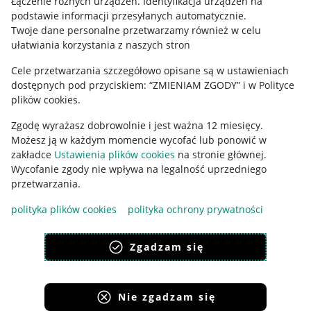
Łączenie różnych urządzeń
.
Identyfikacja urządzeń na
podstawie informacji przesyłanych automatycznie
.
Polityka plików "cookies"
Twoje dane personalne przetwarzamy również w celu
ułatwiania korzystania z naszych stron
Ustawienia plików "cookies"
Cele przetwarzania szczegółowo opisane są w ustawieniach
Udostępnianie lokalizacji
dostępnych pod przyciskiem: “ZMIENIAM ZGODY” i w Polityce
Informacje dla Aktu o Usługach Cyfrowych
plików cookies.
Zgodę wyrażasz dobrowolnie i jest ważna 12 miesięcy.
Pobierz aplikację
Możesz ją w każdym momencie wycofać lub ponowić w
zakładce
Ustawienia plików cookies
na stronie głównej.
Wycofanie zgody nie wpływa na legalność uprzedniego
przetwarzania.
polityka plików cookies
polityka ochrony prywatności
Zgadzam się
Nie zgadzam się
Korzystanie z serwisu oznacza akceptację
regulaminu
.