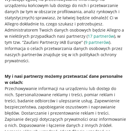
urządzeniu końcowym lub dostęp do nich i przetwarzanie
danych (w tym w obszarze profilowania, analiz rynkowych i
statystycznych) sprawiasz, że łatwiej będzie odnaleźć Ci w
Allegro dokładnie to, czego szukasz i potrzebujesz.
Administratorem Twoich danych osobowych będzie Allegro a
w niektórych przypadkach nasi partnerzy (
17
partnerów
), w
Nawigacja
tym tzw. “Zaufani Partnerzy IAB Europe” (
9
partnerów
).
Przydatne informacje
Informacja o celach przetwarzania danych osobowych przez
naszych partnerów znajduje się w ich politykach ochrony
prywatności.
Jak to działa
Napisz do nas
My i nasi partnerzy możemy przetwarzać dane personalne
w celach:
Allegro Gadane dla sprzedających
Przechowywanie informacji na urządzeniu lub dostęp do
Allegro Gadane dla kupujących
nich
.
Spersonalizowane reklamy i treści, pomiar reklam i
treści, badanie odbiorców i ulepszanie usług
.
Zapewnienie
Mapa miejscowości
bezpieczeństwa, zapobieganie oszustwom i naprawianie
błędów
.
Dostarczanie i prezentowanie reklam i treści
.
Informacje prawne
Zapisanie decyzji dotyczących prywatności oraz informowanie
o nich
.
Dopasowanie i łączenie danych z innych źródeł
.
Regulamin