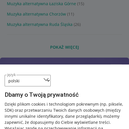
Muzyka alternatywna Łaziska Górne
(15)
Muzyka alternatywna Chorzów
(11)
Muzyka alternatywna Ruda Śląska
(26)
POKAŻ WIĘCEJ
język
Dbamy o Twoją prywatność
Dzięki plikom cookies i technologiom pokrewnym
(np. piksele,
SDK)
oraz przetwarzaniu Twoich danych osobowych
(między
innymi unikalne identyfikatory, dane przeglądarki)
, możemy
zapewnić, że dopasujemy do Ciebie wyświetlane treści.
Wyrażając zgodę na przechowywanie informacji na