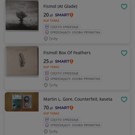
Fismol (At Glade)
OBSE
20
zł
KUP TERAZ
CZĘSTO SPRZEDAJE
SPRZEDAJĄCY: OSOBA PRYWATNA
Tychy
Fismoll Box Of Feathers
OBSE
25
zł
KUP TERAZ
CZĘSTO SPRZEDAJE
SPRZEDAJĄCY: OSOBA PRYWATNA
Tychy
Martin L. Gore, Counterfeit, kaseta
OBSE
70
zł
KUP TERAZ
CZĘSTO SPRZEDAJE
SPRZEDAJĄCY: OSOBA PRYWATNA
Tychy