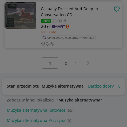
Casually Dressed And Deep In
OBSE
Conversation CD
25
,00 zł
-20%
20
zł
KUP TERAZ
SPRZEDAJĄCY: OSOBA PRYWATNA
Tychy
Wybierz stronę:
Następna strona
z
1
Stan przedmiotu: Muzyka alternatywna
Bardzo dobry
Uży
Zobacz w innej lokalizacji
"Muzyka alternatywna"
Muzyka alternatywna Katowice
(65)
Muzyka alternatywna Pszczyna
(5)