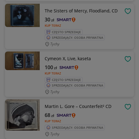
The Sisters of Mercy, Floodland, CD
OBSE
30
zł
KUP TERAZ
CZĘSTO SPRZEDAJE
SPRZEDAJĄCY: OSOBA PRYWATNA
Tychy
Cymeon X, Live, kaseta
OBSE
100
zł
KUP TERAZ
CZĘSTO SPRZEDAJE
SPRZEDAJĄCY: OSOBA PRYWATNA
Tychy
Martin L. Gore – Counterfeit² CD
OBSE
68
zł
KUP TERAZ
SPRZEDAJĄCY: OSOBA PRYWATNA
Tychy