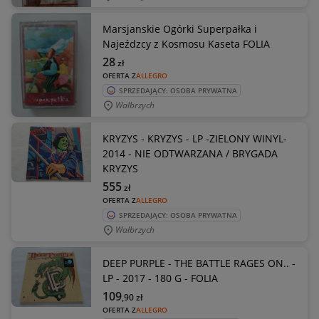
Marsjanskie Ogórki Superpałka i
Najeźdzcy z Kosmosu Kaseta FOLIA
28
zł
OFERTA Z
ALLEGRO
SPRZEDAJĄCY: OSOBA PRYWATNA
Wałbrzych
KRYZYS - KRYZYS - LP -ZIELONY WINYL-
2014 - NIE ODTWARZANA / BRYGADA
KRYZYS
555
zł
OFERTA Z
ALLEGRO
SPRZEDAJĄCY: OSOBA PRYWATNA
Wałbrzych
DEEP PURPLE - THE BATTLE RAGES ON.. -
LP - 2017 - 180 G - FOLIA
109
,90
zł
OFERTA Z
ALLEGRO