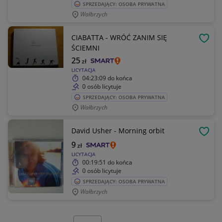
SPRZEDAJĄCY: OSOBA PRYWATNA
Wałbrzych
CIABATTA - WRÓĆ ZANIM SIĘ
OBSE
ŚCIEMNI
25
zł
LICYTACJA
04:23:09
do końca
0 osób licytuje
SPRZEDAJĄCY: OSOBA PRYWATNA
Wałbrzych
David Usher - Morning orbit
OBSE
9
zł
LICYTACJA
00:19:51
do końca
0 osób licytuje
SPRZEDAJĄCY: OSOBA PRYWATNA
Wałbrzych
Wybierz stronę: