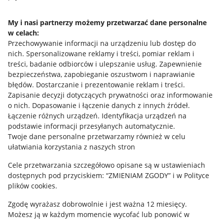
Napisz do nas
My i nasi partnerzy możemy przetwarzać dane personalne
w celach:
Allegro Gadane dla sprzedających
Przechowywanie informacji na urządzeniu lub dostęp do
Allegro Gadane dla kupujących
nich
.
Spersonalizowane reklamy i treści, pomiar reklam i
treści, badanie odbiorców i ulepszanie usług
.
Zapewnienie
Mapa miejscowości
bezpieczeństwa, zapobieganie oszustwom i naprawianie
błędów
.
Dostarczanie i prezentowanie reklam i treści
.
Informacje prawne
Zapisanie decyzji dotyczących prywatności oraz informowanie
o nich
.
Dopasowanie i łączenie danych z innych źródeł
.
Regulamin
Łączenie różnych urządzeń
.
Identyfikacja urządzeń na
podstawie informacji przesyłanych automatycznie
.
Polityka plików "cookies"
Twoje dane personalne przetwarzamy również w celu
ułatwiania korzystania z naszych stron
Ustawienia plików "cookies"
Cele przetwarzania szczegółowo opisane są w ustawieniach
Udostępnianie lokalizacji
dostępnych pod przyciskiem: “ZMIENIAM ZGODY” i w Polityce
Informacje dla Aktu o Usługach Cyfrowych
plików cookies.
Zgodę wyrażasz dobrowolnie i jest ważna 12 miesięcy.
Pobierz aplikację
Możesz ją w każdym momencie wycofać lub ponowić w