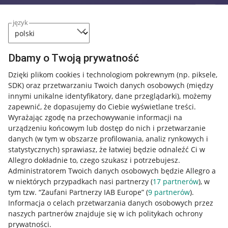
język
Dbamy o Twoją prywatność
Dzięki plikom cookies i technologiom pokrewnym
(np. piksele,
SDK)
oraz przetwarzaniu Twoich danych osobowych
(między
innymi unikalne identyfikatory, dane przeglądarki)
, możemy
zapewnić, że dopasujemy do Ciebie wyświetlane treści.
Wyrażając zgodę na przechowywanie informacji na
urządzeniu końcowym lub dostęp do nich i przetwarzanie
danych (w tym w obszarze profilowania, analiz rynkowych i
statystycznych) sprawiasz, że łatwiej będzie odnaleźć Ci w
Allegro dokładnie to, czego szukasz i potrzebujesz.
Administratorem Twoich danych osobowych będzie Allegro a
w niektórych przypadkach nasi partnerzy (
17
partnerów
), w
tym tzw. “Zaufani Partnerzy IAB Europe” (
9
partnerów
).
Przydatne informacje
Informacja o celach przetwarzania danych osobowych przez
naszych partnerów znajduje się w ich politykach ochrony
prywatności.
Jak to działa