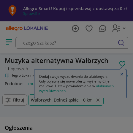
Allegro Smart! Kupuj i sprzedawaj z dostawą za 0 zł
Sprawdź »
Otwórz menu z kategoriami
szukaj
Muzyka alternatywna Wałbrzych
POL
11
ogłoszeń
Zamkn
Allegro Lokalnie
Kultura i rozrywka
Muzyka
Muzyka alternatywna
Dodaj swoje wyszukiwania do ulubionych.
Gdy pojawią się nowe oferty, wyślemy Ci je
Podobne:
muzyka alternatywna
mailowo. Ustaw powiadomienia w
ulubionych
wyszukiwaniach
.
Filtruj
Wałbrzych, Dolnośląskie, +0 km
Ogłoszenia