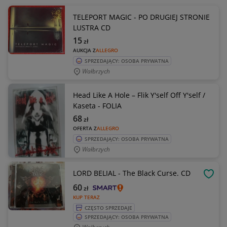
TELEPORT MAGIC - PO DRUGIEJ STRONIE
LUSTRA CD
15
zł
AUKCJA Z
ALLEGRO
SPRZEDAJĄCY: OSOBA PRYWATNA
Wałbrzych
Head Like A Hole – Flik Y'self Off Y'self /
Kaseta - FOLIA
68
zł
OFERTA Z
ALLEGRO
SPRZEDAJĄCY: OSOBA PRYWATNA
Wałbrzych
LORD BELIAL - The Black Curse. CD
OBSE
60
zł
KUP TERAZ
CZĘSTO SPRZEDAJE
SPRZEDAJĄCY: OSOBA PRYWATNA