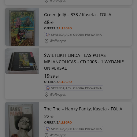
Wałbrzych
Green Jellÿ – 333 / Kaseta - FOLIA
48
zł
OFERTA Z
ALLEGRO
SPRZEDAJĄCY: OSOBA PRYWATNA
Wałbrzych
ŚWIETLIKI I LINDA - LAS PUTAS
MELANCOLICAS - CD 2005 - 1 WYDANIE
UNIVERSAL
19
,89
zł
OFERTA Z
ALLEGRO
SPRZEDAJĄCY: OSOBA PRYWATNA
Wałbrzych
The The – Hanky Panky, Kaseta - FOLIA
22
zł
OFERTA Z
ALLEGRO
SPRZEDAJĄCY: OSOBA PRYWATNA
Wałbrzych