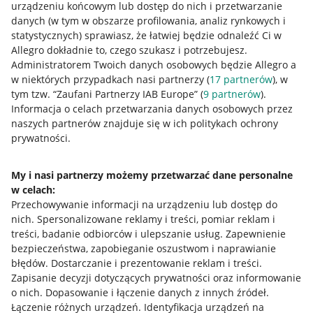
urządzeniu końcowym lub dostęp do nich i przetwarzanie
danych (w tym w obszarze profilowania, analiz rynkowych i
statystycznych) sprawiasz, że łatwiej będzie odnaleźć Ci w
Allegro dokładnie to, czego szukasz i potrzebujesz.
Przydatne informacje
Administratorem Twoich danych osobowych będzie Allegro a
w niektórych przypadkach nasi partnerzy (
17
partnerów
), w
Jak to działa
tym tzw. “Zaufani Partnerzy IAB Europe” (
9
partnerów
).
Informacja o celach przetwarzania danych osobowych przez
Napisz do nas
naszych partnerów znajduje się w ich politykach ochrony
prywatności.
Allegro Gadane dla sprzedających
Allegro Gadane dla kupujących
My i nasi partnerzy możemy przetwarzać dane personalne
Mapa miejscowości
w celach:
Przechowywanie informacji na urządzeniu lub dostęp do
nich
.
Spersonalizowane reklamy i treści, pomiar reklam i
Informacje prawne
treści, badanie odbiorców i ulepszanie usług
.
Zapewnienie
bezpieczeństwa, zapobieganie oszustwom i naprawianie
Regulamin
błędów
.
Dostarczanie i prezentowanie reklam i treści
.
Polityka plików "cookies"
Zapisanie decyzji dotyczących prywatności oraz informowanie
o nich
.
Dopasowanie i łączenie danych z innych źródeł
.
Ustawienia plików "cookies"
Łączenie różnych urządzeń
.
Identyfikacja urządzeń na