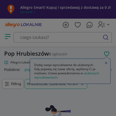
Allegro Smart! Kupuj i sprzedawaj z dostawą za 0 zł
Sprawdź »
Otwórz menu z kategoriami
szukaj
Pop Hrubieszów
0
ogłoszeń
POL
Allegro Lokalnie
Kultura i rozrywka
Muzyka
Pop
Zamkn
Dodaj swoje wyszukiwania do ulubionych.
Gdy pojawią się nowe oferty, wyślemy Ci je
Podobne:
pop
funko pop
k pop demon hunters
popcorn
mailowo. Ustaw powiadomienia w
ulubionych
wyszukiwaniach
.
Filtruj
Hrubieszów, Lubelskie, +0 km