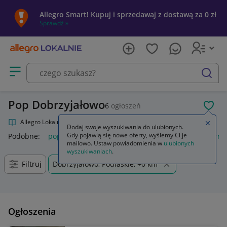
Allegro Smart! Kupuj i sprzedawaj z dostawą za 0 zł
Sprawdź »
Otwórz menu z kategoriami
szukaj
Pop Dobrzyjałowo
6
ogłoszeń
POL
Allegro Lokalnie
Kultura i rozrywka
Muzyka
Pop
Zamkn
Dodaj swoje wyszukiwania do ulubionych.
Gdy pojawią się nowe oferty, wyślemy Ci je
Podobne:
pop
funko pop
k pop demon hunters
popcorn
mailowo. Ustaw powiadomienia w
ulubionych
wyszukiwaniach
.
Filtruj
Dobrzyjałowo, Podlaskie, +0 km
Ogłoszenia