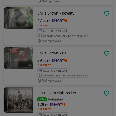
Dobrzyjałowo
Chris Brown - Royalty
OBSE
47
,99
zł
KUP TERAZ
CZĘSTO SPRZEDAJE
SPRZEDAJĄCY: OSOBA PRYWATNA
Dobrzyjałowo
Chris Brown - X !
OBSE
39
,99
zł
KUP TERAZ
CZĘSTO SPRZEDAJE
SPRZEDAJĄCY: OSOBA PRYWATNA
Dobrzyjałowo
Inna - I am club rocker
OBSE
149
,00 zł
-13%
129
zł
KUP TERAZ
CZĘSTO SPRZEDAJE