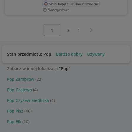
SPRZEDAJĄCY: OSOBA PRYWATNA
Dobrzyjałowo
Wybierz stronę:
Następna strona
z
1
Stan przedmiotu: Pop
Bardzo dobry
Używany
Zobacz w innej lokalizacji
"Pop"
Pop Zambrów
(22)
Pop Grajewo
(4)
Pop Czyżew-Siedliska
(4)
Pop Pisz
(46)
Pop Ełk
(10)