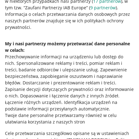
w niektórych przypadkach nasi partnerzy (
17
partnerów
), w
tym tzw. “Zaufani Partnerzy IAB Europe” (
9
partnerów
).
Przydatne informacje
Informacja o celach przetwarzania danych osobowych przez
naszych partnerów znajduje się w ich politykach ochrony
prywatności.
Jak to działa
Napisz do nas
My i nasi partnerzy możemy przetwarzać dane personalne
w celach:
Allegro Gadane dla sprzedających
Przechowywanie informacji na urządzeniu lub dostęp do
Allegro Gadane dla kupujących
nich
.
Spersonalizowane reklamy i treści, pomiar reklam i
treści, badanie odbiorców i ulepszanie usług
.
Zapewnienie
Mapa miejscowości
bezpieczeństwa, zapobieganie oszustwom i naprawianie
błędów
.
Dostarczanie i prezentowanie reklam i treści
.
Informacje prawne
Zapisanie decyzji dotyczących prywatności oraz informowanie
o nich
.
Dopasowanie i łączenie danych z innych źródeł
.
Regulamin
Łączenie różnych urządzeń
.
Identyfikacja urządzeń na
podstawie informacji przesyłanych automatycznie
.
Polityka plików "cookies"
Twoje dane personalne przetwarzamy również w celu
ułatwiania korzystania z naszych stron
Ustawienia plików "cookies"
Cele przetwarzania szczegółowo opisane są w ustawieniach
Udostępnianie lokalizacji