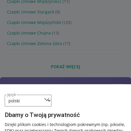
Czapki zimowe Międzyrzecz
(11)
Czapki zimowe Stargard
(9)
Czapki zimowe Międzychód
(125)
Czapki zimowe Chojna
(13)
Czapki zimowe Zielona Góra
(17)
POKAŻ WIĘCEJ
język
Dbamy o Twoją prywatność
Dzięki plikom cookies i technologiom pokrewnym
(np. piksele,
SDK)
oraz przetwarzaniu Twoich danych osobowych
(między