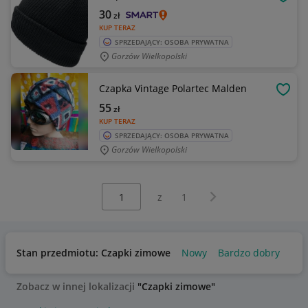
OBSE
30
zł
KUP TERAZ
SPRZEDAJĄCY: OSOBA PRYWATNA
Gorzów Wielkopolski
Czapka Vintage Polartec Malden
OBSE
55
zł
KUP TERAZ
SPRZEDAJĄCY: OSOBA PRYWATNA
Gorzów Wielkopolski
Wybierz stronę:
Następna strona
z
1
Stan przedmiotu: Czapki zimowe
Nowy
Bardzo dobry
Uż
Zobacz w innej lokalizacji
"Czapki zimowe"