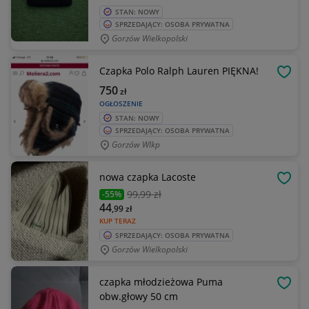
STAN: NOWY
SPRZEDAJĄCY: OSOBA PRYWATNA
Gorzów Wielkopolski
Czapka Polo Ralph Lauren PIĘKNA!
OBSE
750
zł
OGŁOSZENIE
STAN: NOWY
SPRZEDAJĄCY: OSOBA PRYWATNA
Gorzów Wlkp
nowa czapka Lacoste
OBSE
99
,99 zł
-55%
44
,99
zł
KUP TERAZ
SPRZEDAJĄCY: OSOBA PRYWATNA
Gorzów Wielkopolski
czapka młodzieżowa Puma
OBSE
obw.głowy 50 cm