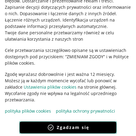
błędów
.
Dostarczanie i prezentowanie reklam i treści
.
Informacje prawne
Zapisanie decyzji dotyczących prywatności oraz informowanie
o nich
.
Dopasowanie i łączenie danych z innych źródeł
.
Regulamin
Łączenie różnych urządzeń
.
Identyfikacja urządzeń na
podstawie informacji przesyłanych automatycznie
.
Polityka plików "cookies"
Twoje dane personalne przetwarzamy również w celu
ułatwiania korzystania z naszych stron
Ustawienia plików "cookies"
Cele przetwarzania szczegółowo opisane są w ustawieniach
Udostępnianie lokalizacji
dostępnych pod przyciskiem: “ZMIENIAM ZGODY” i w Polityce
Informacje dla Aktu o Usługach Cyfrowych
plików cookies.
Zgodę wyrażasz dobrowolnie i jest ważna 12 miesięcy.
Pobierz aplikację
Możesz ją w każdym momencie wycofać lub ponowić w
zakładce
Ustawienia plików cookies
na stronie głównej.
Wycofanie zgody nie wpływa na legalność uprzedniego
przetwarzania.
polityka plików cookies
polityka ochrony prywatności
Zgadzam się