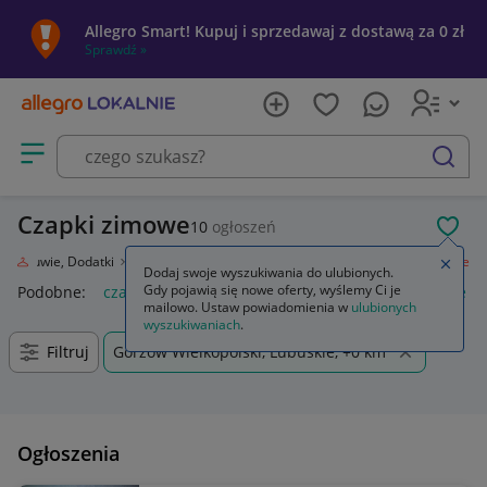
Allegro Smart! Kupuj i sprzedawaj z dostawą za 0 zł
Sprawdź »
Otwórz menu z kategoriami
szukaj
Czapki zimowe
10
ogłoszeń
POL
eż, Obuwie, Dodatki
Galanteria i dodatki
Nakrycia głowy
Czapki zimowe
Zamkn
Dodaj swoje wyszukiwania do ulubionych.
Gdy pojawią się nowe oferty, wyślemy Ci je
Podobne:
czapki zimowe
kolorowe damskie czapki zimowe
mailowo. Ustaw powiadomienia w
ulubionych
wyszukiwaniach
.
Filtruj
Gorzów Wielkopolski, Lubuskie, +0 km
Ogłoszenia