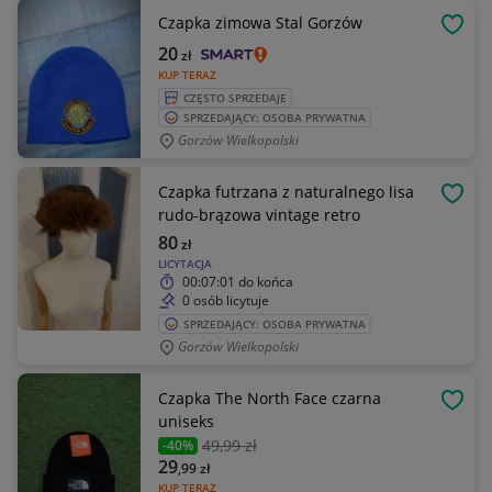
Czapka zimowa Stal Gorzów
OBSE
20
zł
KUP TERAZ
CZĘSTO SPRZEDAJE
SPRZEDAJĄCY: OSOBA PRYWATNA
Gorzów Wielkopolski
Czapka futrzana z naturalnego lisa
OBSE
rudo-brązowa vintage retro
80
zł
LICYTACJA
00:07:01
do końca
0 osób licytuje
SPRZEDAJĄCY: OSOBA PRYWATNA
Gorzów Wielkopolski
Czapka The North Face czarna
OBSE
uniseks
49
,99 zł
-40%
29
,99
zł
KUP TERAZ