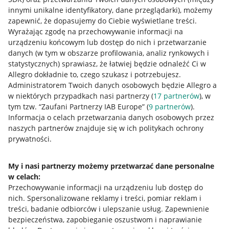
innymi unikalne identyfikatory, dane przeglądarki)
, możemy
zapewnić, że dopasujemy do Ciebie wyświetlane treści.
Wyrażając zgodę na przechowywanie informacji na
urządzeniu końcowym lub dostęp do nich i przetwarzanie
danych (w tym w obszarze profilowania, analiz rynkowych i
statystycznych) sprawiasz, że łatwiej będzie odnaleźć Ci w
Allegro dokładnie to, czego szukasz i potrzebujesz.
Administratorem Twoich danych osobowych będzie Allegro a
w niektórych przypadkach nasi partnerzy (
17
partnerów
), w
tym tzw. “Zaufani Partnerzy IAB Europe” (
9
partnerów
).
Przydatne informacje
Informacja o celach przetwarzania danych osobowych przez
naszych partnerów znajduje się w ich politykach ochrony
prywatności.
Jak to działa
Napisz do nas
My i nasi partnerzy możemy przetwarzać dane personalne
w celach:
Allegro Gadane dla sprzedających
Przechowywanie informacji na urządzeniu lub dostęp do
Allegro Gadane dla kupujących
nich
.
Spersonalizowane reklamy i treści, pomiar reklam i
treści, badanie odbiorców i ulepszanie usług
.
Zapewnienie
Mapa miejscowości
bezpieczeństwa, zapobieganie oszustwom i naprawianie