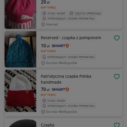
29
zł
KUP TERAZ
STAN: NOWY
CZĘSTO SPRZEDAJE
SPRZEDAJĄCY: OSOBA PRYWATNA
Internet
Reserved - czapka z pomponem
OBSE
10
zł
KUP TERAZ
SPRZEDAJĄCY: OSOBA PRYWATNA
Gorzów Wielkopolski
Patriotyczna czapka Polska
OBSE
handmade
70
zł
KUP TERAZ
STAN: NOWY
SPRZEDAJĄCY: OSOBA PRYWATNA
Gorzów Wielkopolski
Czapka