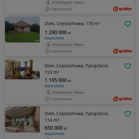
SPRZEDAJĄCY: FIRMA
Częstochowa
Dom, Częstochowa, 170 m²
OBSE
1 290 000
zł
OGŁOSZENIE
SPRZEDAJĄCY: FIRMA
Częstochowa
Dom, Częstochowa, Tysiąclecie,
OBSE
153 m²
1 195 000
zł
OGŁOSZENIE
SPRZEDAJĄCY: FIRMA
Częstochowa
Dom, Częstochowa, Tysiąclecie,
OBSE
114 m²
650 000
zł
OGŁOSZENIE