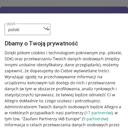
język
Dbamy o Twoją prywatność
Dzięki plikom cookies i technologiom pokrewnym
(np. piksele,
SDK)
oraz przetwarzaniu Twoich danych osobowych
(między
innymi unikalne identyfikatory, dane przeglądarki)
, możemy
zapewnić, że dopasujemy do Ciebie wyświetlane treści.
Wyrażając zgodę na przechowywanie informacji na
urządzeniu końcowym lub dostęp do nich i przetwarzanie
danych (w tym w obszarze profilowania, analiz rynkowych i
statystycznych) sprawiasz, że łatwiej będzie odnaleźć Ci w
Allegro dokładnie to, czego szukasz i potrzebujesz.
Administratorem Twoich danych osobowych będzie Allegro a
w niektórych przypadkach nasi partnerzy (
17
partnerów
), w
tym tzw. “Zaufani Partnerzy IAB Europe” (
9
partnerów
).
Przydatne informacje
Informacja o celach przetwarzania danych osobowych przez