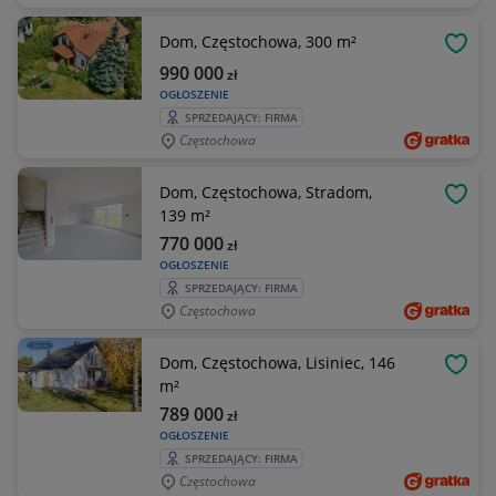
Dom, Częstochowa, 300 m²
OBSE
990 000
zł
OGŁOSZENIE
SPRZEDAJĄCY: FIRMA
Częstochowa
Dom, Częstochowa, Stradom,
OBSE
139 m²
770 000
zł
OGŁOSZENIE
SPRZEDAJĄCY: FIRMA
Częstochowa
Dom, Częstochowa, Lisiniec, 146
OBSE
m²
789 000
zł
OGŁOSZENIE
SPRZEDAJĄCY: FIRMA
Częstochowa