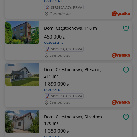
OGŁOSZENIE
SPRZEDAJĄCY: FIRMA
Częstochowa
Dom, Częstochowa, 110 m²
OBSE
450 000
zł
OGŁOSZENIE
SPRZEDAJĄCY: FIRMA
Częstochowa
Dom, Częstochowa, Błeszno,
OBSE
211 m²
1 890 000
zł
OGŁOSZENIE
SPRZEDAJĄCY: FIRMA
Częstochowa
Dom, Częstochowa, Stradom,
OBSE
170 m²
1 350 000
zł
OGŁOSZENIE