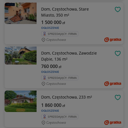
Dom, Częstochowa, Stare
OBSE
Miasto, 350 m²
1 500 000
zł
OGŁOSZENIE
SPRZEDAJĄCY: FIRMA
Częstochowa
Dom, Częstochowa, Zawodzie
OBSE
Dąbie, 136 m²
760 000
zł
OGŁOSZENIE
SPRZEDAJĄCY: FIRMA
Częstochowa
Dom, Częstochowa, 233 m²
OBSE
1 860 000
zł
OGŁOSZENIE
SPRZEDAJĄCY: FIRMA
Częstochowa