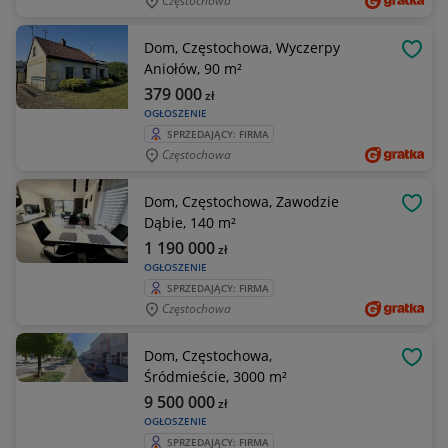
Częstochowa
Dom, Częstochowa, Wyczerpy
OBSE
Aniołów, 90 m²
379 000
zł
OGŁOSZENIE
SPRZEDAJĄCY: FIRMA
Częstochowa
Dom, Częstochowa, Zawodzie
OBSE
Dąbie, 140 m²
1 190 000
zł
OGŁOSZENIE
SPRZEDAJĄCY: FIRMA
Częstochowa
Dom, Częstochowa,
OBSE
Śródmieście, 3000 m²
9 500 000
zł
OGŁOSZENIE
SPRZEDAJĄCY: FIRMA