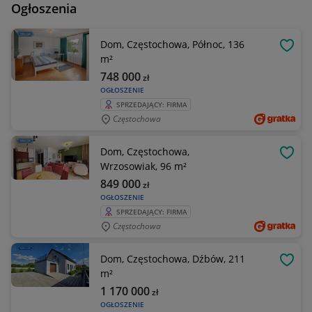
Ogłoszenia
Dom, Częstochowa, Północ, 136
OBSE
m²
748 000
zł
OGŁOSZENIE
SPRZEDAJĄCY: FIRMA
Częstochowa
Dom, Częstochowa,
OBSE
Wrzosowiak, 96 m²
849 000
zł
OGŁOSZENIE
SPRZEDAJĄCY: FIRMA
Częstochowa
Dom, Częstochowa, Dźbów, 211
OBSE
m²
1 170 000
zł
OGŁOSZENIE