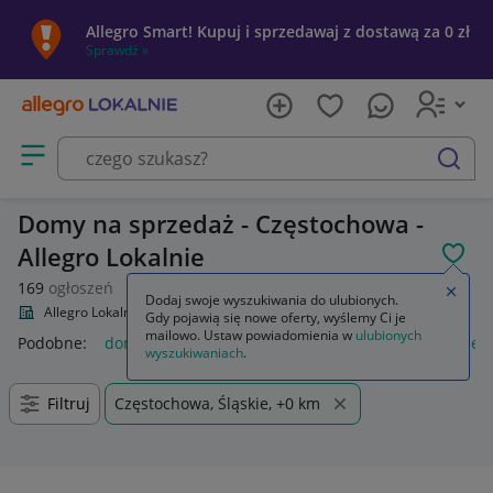
Allegro Smart! Kupuj i sprzedawaj z dostawą za 0 zł
Sprawdź »
Otwórz menu z kategoriami
szukaj
Domy na sprzedaż - Częstochowa -
Allegro Lokalnie
POL
169
ogłoszeń
Zamkn
Dodaj swoje wyszukiwania do ulubionych.
Allegro Lokalnie
Nieruchomości
Domy na sprzedaż
Gdy pojawią się nowe oferty, wyślemy Ci je
mailowo. Ustaw powiadomienia w
ulubionych
Podobne:
domy na sprzedaż
nieruchomości domy na sprzed
wyszukiwaniach
.
Filtruj
Częstochowa, Śląskie, +0 km