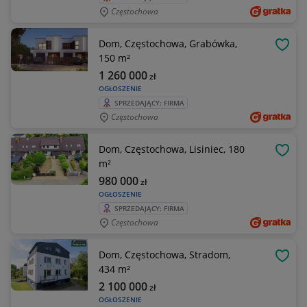
Częstochowa
Dom, Częstochowa, Grabówka,
OBSE
150 m²
1 260 000
zł
OGŁOSZENIE
SPRZEDAJĄCY: FIRMA
Częstochowa
Dom, Częstochowa, Lisiniec, 180
OBSE
m²
980 000
zł
OGŁOSZENIE
SPRZEDAJĄCY: FIRMA
Częstochowa
Dom, Częstochowa, Stradom,
OBSE
434 m²
2 100 000
zł
OGŁOSZENIE