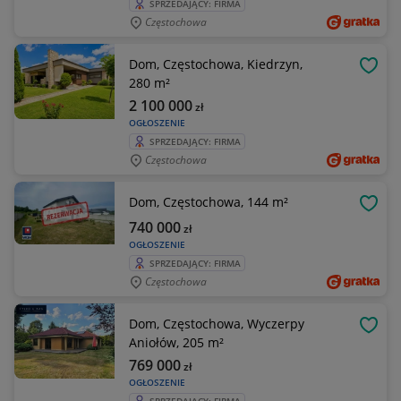
SPRZEDAJĄCY: FIRMA
Częstochowa
Dom, Częstochowa, Kiedrzyn,
OBSE
280 m²
2 100 000
zł
OGŁOSZENIE
SPRZEDAJĄCY: FIRMA
Częstochowa
Dom, Częstochowa, 144 m²
OBSE
740 000
zł
OGŁOSZENIE
SPRZEDAJĄCY: FIRMA
Częstochowa
Dom, Częstochowa, Wyczerpy
OBSE
Aniołów, 205 m²
769 000
zł
OGŁOSZENIE