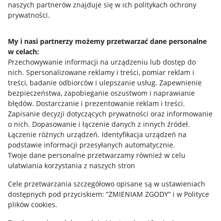
naszych partnerów znajduje się w ich politykach ochrony
prywatności.
Jak to działa
Napisz do nas
My i nasi partnerzy możemy przetwarzać dane personalne
w celach:
Allegro Gadane dla sprzedających
Przechowywanie informacji na urządzeniu lub dostęp do
Allegro Gadane dla kupujących
nich
.
Spersonalizowane reklamy i treści, pomiar reklam i
treści, badanie odbiorców i ulepszanie usług
.
Zapewnienie
Mapa miejscowości
bezpieczeństwa, zapobieganie oszustwom i naprawianie
błędów
.
Dostarczanie i prezentowanie reklam i treści
.
Informacje prawne
Zapisanie decyzji dotyczących prywatności oraz informowanie
o nich
.
Dopasowanie i łączenie danych z innych źródeł
.
Regulamin
Łączenie różnych urządzeń
.
Identyfikacja urządzeń na
podstawie informacji przesyłanych automatycznie
.
Polityka plików "cookies"
Twoje dane personalne przetwarzamy również w celu
ułatwiania korzystania z naszych stron
Ustawienia plików "cookies"
Cele przetwarzania szczegółowo opisane są w ustawieniach
Udostępnianie lokalizacji
dostępnych pod przyciskiem: “ZMIENIAM ZGODY” i w Polityce
Informacje dla Aktu o Usługach Cyfrowych
plików cookies.