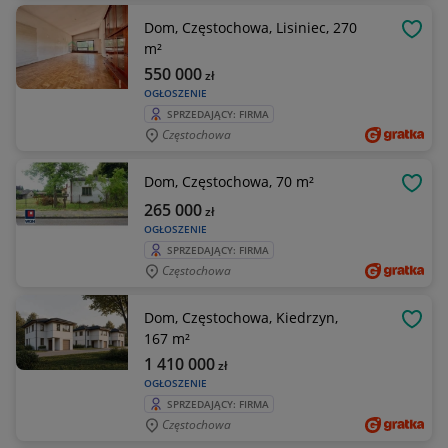
Dom, Częstochowa, Lisiniec, 270
OBSE
m²
550 000
zł
OGŁOSZENIE
SPRZEDAJĄCY: FIRMA
Częstochowa
Dom, Częstochowa, 70 m²
OBSE
265 000
zł
OGŁOSZENIE
SPRZEDAJĄCY: FIRMA
Częstochowa
Dom, Częstochowa, Kiedrzyn,
OBSE
167 m²
1 410 000
zł
OGŁOSZENIE
SPRZEDAJĄCY: FIRMA
Częstochowa