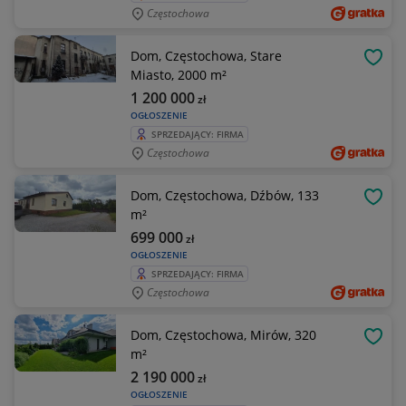
Częstochowa
Dom, Częstochowa, Stare
OBSE
Miasto, 2000 m²
1 200 000
zł
OGŁOSZENIE
SPRZEDAJĄCY: FIRMA
Częstochowa
Dom, Częstochowa, Dźbów, 133
OBSE
m²
699 000
zł
OGŁOSZENIE
SPRZEDAJĄCY: FIRMA
Częstochowa
Dom, Częstochowa, Mirów, 320
OBSE
m²
2 190 000
zł
OGŁOSZENIE