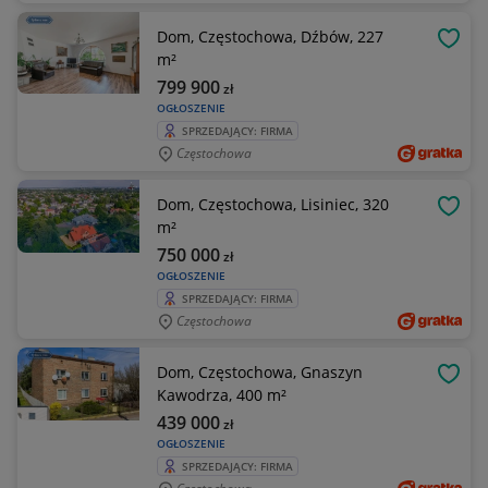
Dom, Częstochowa, Dźbów, 227
OBSE
m²
799 900
zł
OGŁOSZENIE
SPRZEDAJĄCY: FIRMA
Częstochowa
Dom, Częstochowa, Lisiniec, 320
OBSE
m²
750 000
zł
OGŁOSZENIE
SPRZEDAJĄCY: FIRMA
Częstochowa
Dom, Częstochowa, Gnaszyn
OBSE
Kawodrza, 400 m²
439 000
zł
OGŁOSZENIE
SPRZEDAJĄCY: FIRMA