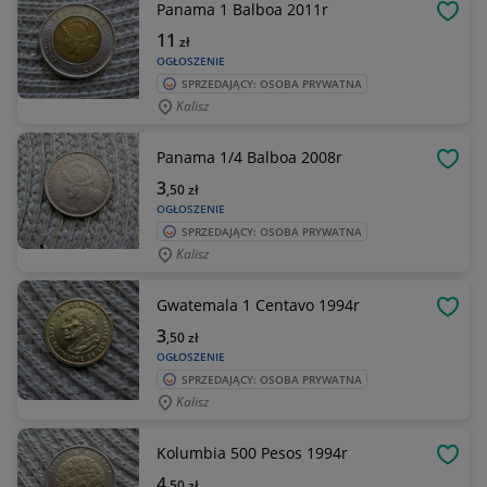
Panama 1 Balboa 2011r
OBSE
11
zł
OGŁOSZENIE
SPRZEDAJĄCY: OSOBA PRYWATNA
Kalisz
Panama 1/4 Balboa 2008r
OBSE
3
,50
zł
OGŁOSZENIE
SPRZEDAJĄCY: OSOBA PRYWATNA
Kalisz
Gwatemala 1 Centavo 1994r
OBSE
3
,50
zł
OGŁOSZENIE
SPRZEDAJĄCY: OSOBA PRYWATNA
Kalisz
Kolumbia 500 Pesos 1994r
OBSE
4
,50
zł