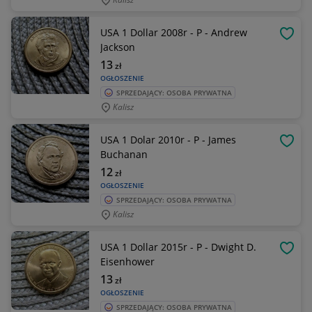
USA 1 Dollar 2008r - P - Andrew
OBSE
Jackson
13
zł
OGŁOSZENIE
SPRZEDAJĄCY: OSOBA PRYWATNA
Kalisz
USA 1 Dolar 2010r - P - James
OBSE
Buchanan
12
zł
OGŁOSZENIE
SPRZEDAJĄCY: OSOBA PRYWATNA
Kalisz
USA 1 Dollar 2015r - P - Dwight D.
OBSE
Eisenhower
13
zł
OGŁOSZENIE
SPRZEDAJĄCY: OSOBA PRYWATNA