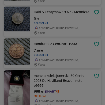
Kalisz
Haiti 5 Centymów 1997r - Mennicza
OBSE
5
zł
OGŁOSZENIE
SPRZEDAJĄCY: OSOBA PRYWATNA
Kalisz
Honduras 2 Cenravos 1956r
OBSE
7
,50
zł
OGŁOSZENIE
SPRZEDAJĄCY: OSOBA PRYWATNA
Kalisz
moneta kolekcjonerska 50 Cents
OBSE
2008 De Havilland Beaver złoto
p9999
999
zł
KUP TERAZ
SPRZEDAJĄCY: OSOBA PRYWATNA