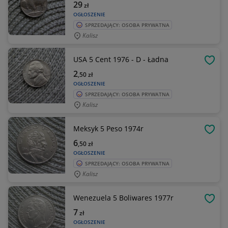
29
zł
OGŁOSZENIE
SPRZEDAJĄCY: OSOBA PRYWATNA
Kalisz
USA 5 Cent 1976 - D - Ładna
OBSE
2
,50
zł
OGŁOSZENIE
SPRZEDAJĄCY: OSOBA PRYWATNA
Kalisz
Meksyk 5 Peso 1974r
OBSE
6
,50
zł
OGŁOSZENIE
SPRZEDAJĄCY: OSOBA PRYWATNA
Kalisz
Wenezuela 5 Boliwares 1977r
OBSE
7
zł
OGŁOSZENIE