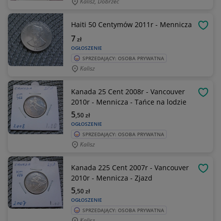
Kalisz, Dobrzec
Haiti 50 Centymów 2011r - Mennicza
OBSE
7
zł
OGŁOSZENIE
SPRZEDAJĄCY: OSOBA PRYWATNA
Kalisz
Kanada 25 Cent 2008r - Vancouver
OBSE
2010r - Mennicza - Tańce na lodzie
5
,50
zł
OGŁOSZENIE
SPRZEDAJĄCY: OSOBA PRYWATNA
Kalisz
Kanada 225 Cent 2007r - Vancouver
OBSE
2010r - Mennicza - Zjazd
5
,50
zł
OGŁOSZENIE
SPRZEDAJĄCY: OSOBA PRYWATNA
Kalisz