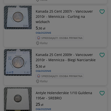
Kanada 25 Cent 2007r - Vancouver
OBSE
2010r - Mennicza - Curling na
wózkach
5
,50
zł
OGŁOSZENIE
SPRZEDAJĄCY: OSOBA PRYWATNA
Kalisz
Kanada 25 Cent 2009r - Vancouver
OBSE
2010r - Mennicza - Biegi Narciarskie
5
,50
zł
OGŁOSZENIE
SPRZEDAJĄCY: OSOBA PRYWATNA
Kalisz
Antyle Holenderskie 1/10 Guldena
OBSE
1954r - SREBRO
25
zł
OGŁOSZENIE