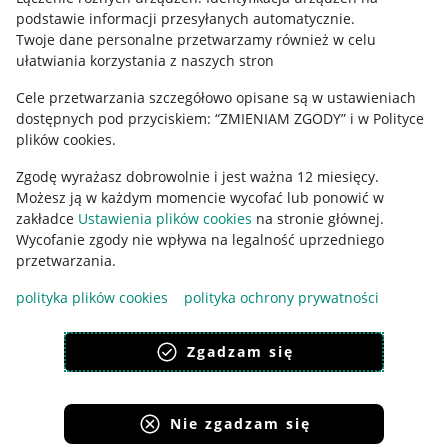
podstawie informacji przesyłanych automatycznie
.
Polityka plików "cookies"
Twoje dane personalne przetwarzamy również w celu
ułatwiania korzystania z naszych stron
Ustawienia plików "cookies"
Cele przetwarzania szczegółowo opisane są w ustawieniach
Udostępnianie lokalizacji
dostępnych pod przyciskiem: “ZMIENIAM ZGODY” i w Polityce
Informacje dla Aktu o Usługach Cyfrowych
plików cookies.
Zgodę wyrażasz dobrowolnie i jest ważna 12 miesięcy.
Pobierz aplikację
Możesz ją w każdym momencie wycofać lub ponowić w
zakładce
Ustawienia plików cookies
na stronie głównej.
Wycofanie zgody nie wpływa na legalność uprzedniego
przetwarzania.
polityka plików cookies
polityka ochrony prywatności
Zgadzam się
Nie zgadzam się
Korzystanie z serwisu oznacza akceptację
regulaminu
.