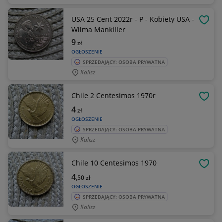
USA 25 Cent 2022r - P - Kobiety USA -
OBSE
Wilma Mankiller
9
zł
OGŁOSZENIE
SPRZEDAJĄCY: OSOBA PRYWATNA
Kalisz
Chile 2 Centesimos 1970r
OBSE
4
zł
OGŁOSZENIE
SPRZEDAJĄCY: OSOBA PRYWATNA
Kalisz
Chile 10 Centesimos 1970
OBSE
4
,50
zł
OGŁOSZENIE
SPRZEDAJĄCY: OSOBA PRYWATNA
Kalisz