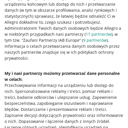
urządzeniu końcowym lub dostęp do nich i przetwarzanie
danych (w tym w obszarze profilowania, analiz rynkowych i
statystycznych) sprawiasz, że łatwiej będzie odnaleźć Ci w
Allegro dokładnie to, czego szukasz i potrzebujesz.
Administratorem Twoich danych osobowych będzie Allegro a
w niektórych przypadkach nasi partnerzy (
17
partnerów
), w
tym tzw. “Zaufani Partnerzy IAB Europe” (
9
partnerów
).
Przydatne informacje
Informacja o celach przetwarzania danych osobowych przez
naszych partnerów znajduje się w ich politykach ochrony
prywatności.
Jak to działa
Napisz do nas
My i nasi partnerzy możemy przetwarzać dane personalne
w celach:
Allegro Gadane dla sprzedających
Przechowywanie informacji na urządzeniu lub dostęp do
Allegro Gadane dla kupujących
nich
.
Spersonalizowane reklamy i treści, pomiar reklam i
treści, badanie odbiorców i ulepszanie usług
.
Zapewnienie
Mapa miejscowości
bezpieczeństwa, zapobieganie oszustwom i naprawianie
błędów
.
Dostarczanie i prezentowanie reklam i treści
.
Informacje prawne
Zapisanie decyzji dotyczących prywatności oraz informowanie
o nich
.
Dopasowanie i łączenie danych z innych źródeł
.
Regulamin
Łączenie różnych urządzeń
.
Identyfikacja urządzeń na