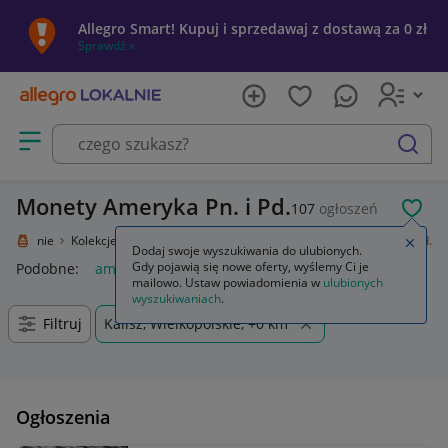
Allegro Smart! Kupuj i sprzedawaj z dostawą za 0 zł
Sprawdź »
Otwórz menu z kategoriami
szukaj
Monety Ameryka Pn. i Pd.
107
ogłoszeń
POL
o Lokalnie
Kolekcje i sztuka
Kolekcje
Numizmatyka
Ameryka Pn. i Pd.
Zamkn
Dodaj swoje wyszukiwania do ulubionych.
Gdy pojawią się nowe oferty, wyślemy Ci je
Podobne:
ameryka pn i pd
mailowo. Ustaw powiadomienia w
ulubionych
wyszukiwaniach
.
Filtruj
Kalisz, Wielkopolskie, +0 km
Ogłoszenia