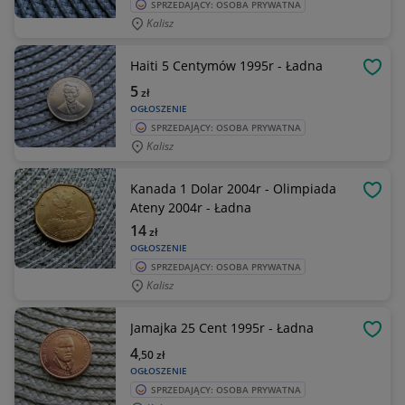
SPRZEDAJĄCY: OSOBA PRYWATNA
Kalisz
Haiti 5 Centymów 1995r - Ładna
OBSE
5
zł
OGŁOSZENIE
SPRZEDAJĄCY: OSOBA PRYWATNA
Kalisz
Kanada 1 Dolar 2004r - Olimpiada
OBSE
Ateny 2004r - Ładna
14
zł
OGŁOSZENIE
SPRZEDAJĄCY: OSOBA PRYWATNA
Kalisz
Jamajka 25 Cent 1995r - Ładna
OBSE
4
,50
zł
OGŁOSZENIE
SPRZEDAJĄCY: OSOBA PRYWATNA