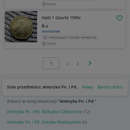
Kalisz
Haiti 1 Gourte 1995r
OBSE
6
zł
OGŁOSZENIE
SPRZEDAJĄCY: OSOBA PRYWATNA
Kalisz
Wybierz stronę:
Następna strona
z
2
Stan przedmiotu: Ameryka Pn. i Pd.
Nowy
Bardzo dobry
Zobacz w innej lokalizacji
"Ameryka Pn. i Pd."
Ameryka Pn. i Pd. Biskupice Ołoboczne
(12)
Ameryka Pn. i Pd. Ostrów Wielkopolski
(6)