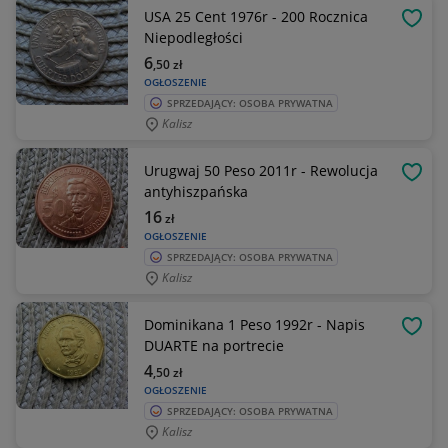
USA 25 Cent 1976r - 200 Rocznica
OBSE
Niepodległości
6
,50
zł
OGŁOSZENIE
SPRZEDAJĄCY: OSOBA PRYWATNA
Kalisz
Urugwaj 50 Peso 2011r - Rewolucja
OBSE
antyhiszpańska
16
zł
OGŁOSZENIE
SPRZEDAJĄCY: OSOBA PRYWATNA
Kalisz
Dominikana 1 Peso 1992r - Napis
OBSE
DUARTE na portrecie
4
,50
zł
OGŁOSZENIE
SPRZEDAJĄCY: OSOBA PRYWATNA
Kalisz