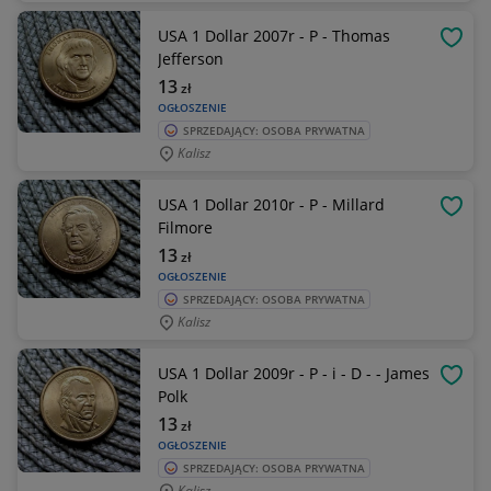
USA 1 Dollar 2007r - P - Thomas
OBSE
Jefferson
13
zł
OGŁOSZENIE
SPRZEDAJĄCY: OSOBA PRYWATNA
Kalisz
USA 1 Dollar 2010r - P - Millard
OBSE
Filmore
13
zł
OGŁOSZENIE
SPRZEDAJĄCY: OSOBA PRYWATNA
Kalisz
USA 1 Dollar 2009r - P - i - D - - James
OBSE
Polk
13
zł
OGŁOSZENIE
SPRZEDAJĄCY: OSOBA PRYWATNA
Kalisz