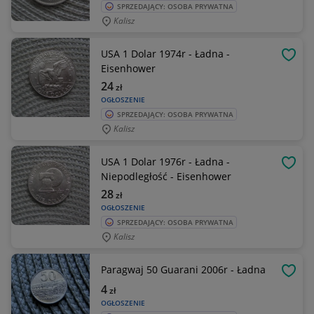
SPRZEDAJĄCY: OSOBA PRYWATNA
Kalisz
USA 1 Dolar 1974r - Ładna -
OBSE
Eisenhower
24
zł
OGŁOSZENIE
SPRZEDAJĄCY: OSOBA PRYWATNA
Kalisz
USA 1 Dolar 1976r - Ładna -
OBSE
Niepodległość - Eisenhower
28
zł
OGŁOSZENIE
SPRZEDAJĄCY: OSOBA PRYWATNA
Kalisz
Paragwaj 50 Guarani 2006r - Ładna
OBSE
4
zł
OGŁOSZENIE