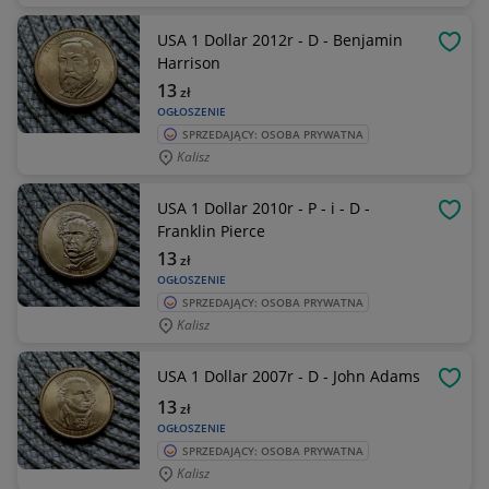
USA 1 Dollar 2012r - D - Benjamin
OBSE
Harrison
13
zł
OGŁOSZENIE
SPRZEDAJĄCY: OSOBA PRYWATNA
Kalisz
USA 1 Dollar 2010r - P - i - D -
OBSE
Franklin Pierce
13
zł
OGŁOSZENIE
SPRZEDAJĄCY: OSOBA PRYWATNA
Kalisz
USA 1 Dollar 2007r - D - John Adams
OBSE
13
zł
OGŁOSZENIE
SPRZEDAJĄCY: OSOBA PRYWATNA
Kalisz