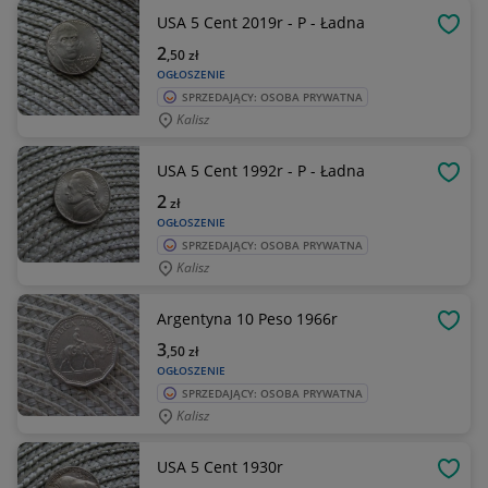
USA 5 Cent 2019r - P - Ładna
OBSE
2
,50
zł
OGŁOSZENIE
SPRZEDAJĄCY: OSOBA PRYWATNA
Kalisz
USA 5 Cent 1992r - P - Ładna
OBSE
2
zł
OGŁOSZENIE
SPRZEDAJĄCY: OSOBA PRYWATNA
Kalisz
Argentyna 10 Peso 1966r
OBSE
3
,50
zł
OGŁOSZENIE
SPRZEDAJĄCY: OSOBA PRYWATNA
Kalisz
USA 5 Cent 1930r
OBSE