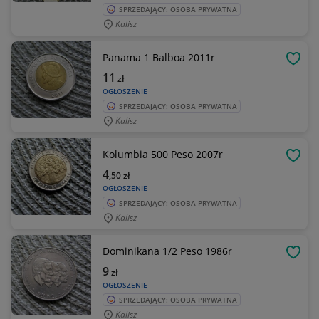
SPRZEDAJĄCY: OSOBA PRYWATNA
Kalisz
Panama 1 Balboa 2011r
OBSE
11
zł
OGŁOSZENIE
SPRZEDAJĄCY: OSOBA PRYWATNA
Kalisz
Kolumbia 500 Peso 2007r
OBSE
4
,50
zł
OGŁOSZENIE
SPRZEDAJĄCY: OSOBA PRYWATNA
Kalisz
Dominikana 1/2 Peso 1986r
OBSE
9
zł
OGŁOSZENIE
SPRZEDAJĄCY: OSOBA PRYWATNA
Kalisz