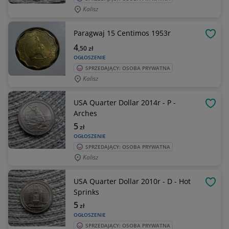
Kalisz
Paragwaj 15 Centimos 1953r
OBSE
4
,50
zł
OGŁOSZENIE
SPRZEDAJĄCY: OSOBA PRYWATNA
Kalisz
USA Quarter Dollar 2014r - P -
OBSE
Arches
5
zł
OGŁOSZENIE
SPRZEDAJĄCY: OSOBA PRYWATNA
Kalisz
USA Quarter Dollar 2010r - D - Hot
OBSE
Sprinks
5
zł
OGŁOSZENIE
SPRZEDAJĄCY: OSOBA PRYWATNA