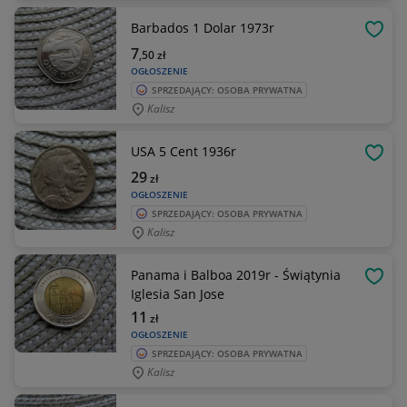
Barbados 1 Dolar 1973r
OBSE
7
,50
zł
OGŁOSZENIE
SPRZEDAJĄCY: OSOBA PRYWATNA
Kalisz
USA 5 Cent 1936r
OBSE
29
zł
OGŁOSZENIE
SPRZEDAJĄCY: OSOBA PRYWATNA
Kalisz
Panama i Balboa 2019r - Świątynia
OBSE
Iglesia San Jose
11
zł
OGŁOSZENIE
SPRZEDAJĄCY: OSOBA PRYWATNA
Kalisz