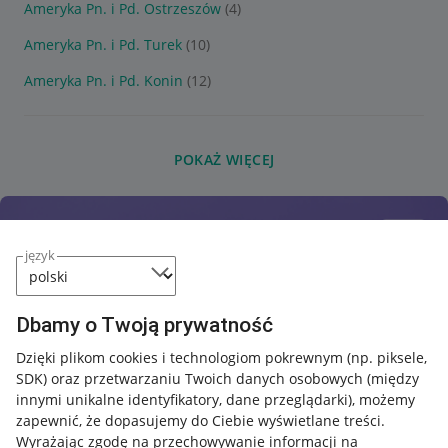
Ameryka Pn. i Pd. Ostrzeszów
(4)
Ameryka Pn. i Pd. Turek
(10)
Ameryka Pn. i Pd. Konin
(12)
POKAŻ WIĘCEJ
język
Dbamy o Twoją prywatność
Dzięki plikom cookies i technologiom pokrewnym
(np. piksele,
SDK)
oraz przetwarzaniu Twoich danych osobowych
(między
innymi unikalne identyfikatory, dane przeglądarki)
, możemy
zapewnić, że dopasujemy do Ciebie wyświetlane treści.
Wyrażając zgodę na przechowywanie informacji na