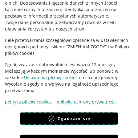
o nich
.
Dopasowanie i łączenie danych z innych źródeł
.
Regulamin
Łączenie różnych urządzeń
.
Identyfikacja urządzeń na
podstawie informacji przesyłanych automatycznie
.
Polityka plików "cookies"
Twoje dane personalne przetwarzamy również w celu
ułatwiania korzystania z naszych stron
Ustawienia plików "cookies"
Cele przetwarzania szczegółowo opisane są w ustawieniach
Udostępnianie lokalizacji
dostępnych pod przyciskiem: “ZMIENIAM ZGODY” i w Polityce
Informacje dla Aktu o Usługach Cyfrowych
plików cookies.
Zgodę wyrażasz dobrowolnie i jest ważna 12 miesięcy.
Pobierz aplikację
Możesz ją w każdym momencie wycofać lub ponowić w
zakładce
Ustawienia plików cookies
na stronie głównej.
Wycofanie zgody nie wpływa na legalność uprzedniego
przetwarzania.
polityka plików cookies
polityka ochrony prywatności
Zgadzam się