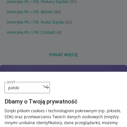
Ameryka Pn. i Pd. Piekary Śląskie
(31)
Ameryka Pn. i Pd. Bytom
(99)
Ameryka Pn. i Pd. Ruda Śląska
(25)
Ameryka Pn. i Pd. Czeladź
(4)
POKAŻ WIĘCEJ
język
Dbamy o Twoją prywatność
Dzięki plikom cookies i technologiom pokrewnym
(np. piksele,
SDK)
oraz przetwarzaniu Twoich danych osobowych
(między
innymi unikalne identyfikatory, dane przeglądarki)
, możemy