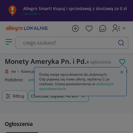
Allegro Smart! Kupuj i sprzedawaj z dostawą za 0 zł
Sprawdź »
Otwórz menu z kategoriami
szukaj
Monety Ameryka Pn. i Pd.
4
ogłoszenia
POL
o Lokalnie
Kolekcje i sztuka
Kolekcje
Numizmatyka
Ameryka Pn. i Pd.
Zamkn
Dodaj swoje wyszukiwania do ulubionych.
Gdy pojawią się nowe oferty, wyślemy Ci je
Podobne:
ameryka pn i pd
mailowo. Ustaw powiadomienia w
ulubionych
wyszukiwaniach
.
Filtruj
Chorzów, Śląskie, +0 km
Ogłoszenia