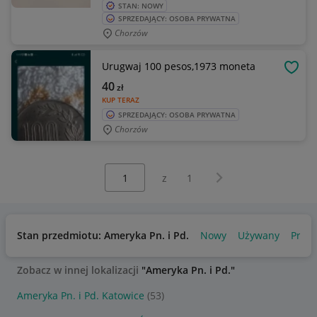
STAN: NOWY
SPRZEDAJĄCY: OSOBA PRYWATNA
Chorzów
Urugwaj 100 pesos,1973 moneta
OBSE
40
zł
KUP TERAZ
SPRZEDAJĄCY: OSOBA PRYWATNA
Chorzów
Wybierz stronę:
Następna strona
z
1
Stan przedmiotu: Ameryka Pn. i Pd.
Nowy
Używany
Produ
Zobacz w innej lokalizacji
"Ameryka Pn. i Pd."
Ameryka Pn. i Pd. Katowice
(53)