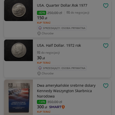
USA. Quarter Dollar.Rok 1977
OBSE
250
,00 zł
do negocjacji
-40%
150
zł
KUP TERAZ
SPRZEDAJĄCY: OSOBA PRYWATNA
Chorzów
USA. Half Dollar. 1972 rok
OBSE
do negocjacji
30
zł
KUP TERAZ
SPRZEDAJĄCY: OSOBA PRYWATNA
Chorzów
Dwa amerykańskie srebrne dolary
OBSE
Kennedy Waszyngton Skarbnica
Narodowa
350
,00 zł
-14%
300
zł
KUP TERAZ