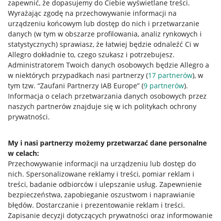
zapewnić, że dopasujemy do Ciebie wyświetlane treści.
Wyrażając zgodę na przechowywanie informacji na
urządzeniu końcowym lub dostęp do nich i przetwarzanie
danych (w tym w obszarze profilowania, analiz rynkowych i
statystycznych) sprawiasz, że łatwiej będzie odnaleźć Ci w
Allegro dokładnie to, czego szukasz i potrzebujesz.
Administratorem Twoich danych osobowych będzie Allegro a
w niektórych przypadkach nasi partnerzy (
17
partnerów
), w
tym tzw. “Zaufani Partnerzy IAB Europe” (
9
partnerów
).
Przydatne informacje
Informacja o celach przetwarzania danych osobowych przez
naszych partnerów znajduje się w ich politykach ochrony
prywatności.
Jak to działa
Napisz do nas
My i nasi partnerzy możemy przetwarzać dane personalne
w celach:
Allegro Gadane dla sprzedających
Przechowywanie informacji na urządzeniu lub dostęp do
Allegro Gadane dla kupujących
nich
.
Spersonalizowane reklamy i treści, pomiar reklam i
treści, badanie odbiorców i ulepszanie usług
.
Zapewnienie
Mapa miejscowości
bezpieczeństwa, zapobieganie oszustwom i naprawianie
błędów
.
Dostarczanie i prezentowanie reklam i treści
.
Informacje prawne
Zapisanie decyzji dotyczących prywatności oraz informowanie