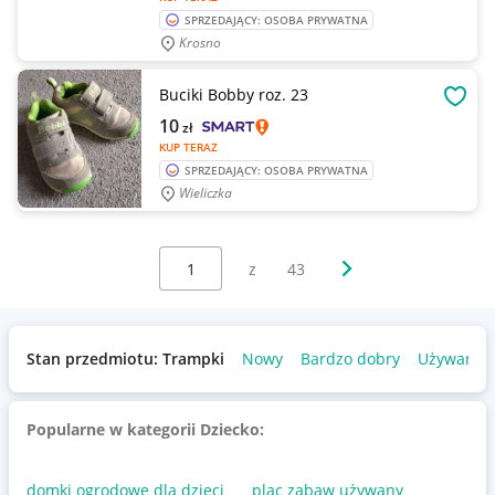
SPRZEDAJĄCY: OSOBA PRYWATNA
Krosno
Buciki Bobby roz. 23
OBSE
10
zł
KUP TERAZ
SPRZEDAJĄCY: OSOBA PRYWATNA
Wieliczka
Wybierz stronę:
Następna strona
z
43
Stan przedmiotu: Trampki
Nowy
Bardzo dobry
Używany
Popularne w kategorii Dziecko:
domki ogrodowe dla dzieci
plac zabaw używany