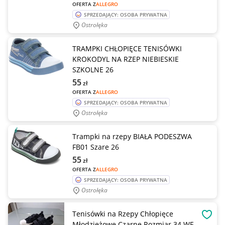
OFERTA Z
ALLEGRO
SPRZEDAJĄCY: OSOBA PRYWATNA
Ostrołęka
TRAMPKI CHŁOPIĘCE TENISÓWKI
KROKODYL NA RZEP NIEBIESKIE
SZKOLNE 26
55
zł
OFERTA Z
ALLEGRO
SPRZEDAJĄCY: OSOBA PRYWATNA
Ostrołęka
Trampki na rzepy BIAŁA PODESZWA
FB01 Szare 26
55
zł
OFERTA Z
ALLEGRO
SPRZEDAJĄCY: OSOBA PRYWATNA
Ostrołęka
Tenisówki na Rzepy Chłopięce
OBSE
Młodzieżowe Czarne Rozmiar 34 WF