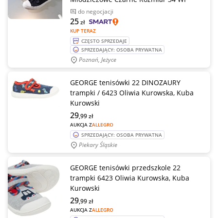
do negocjacji
25
zł
KUP TERAZ
CZĘSTO SPRZEDAJE
SPRZEDAJĄCY: OSOBA PRYWATNA
Poznań, Jeżyce
GEORGE tenisówki 22 DINOZAURY
trampki / 6423 Oliwia Kurowska, Kuba
Kurowski
29
,99
zł
AUKCJA Z
ALLEGRO
SPRZEDAJĄCY: OSOBA PRYWATNA
Piekary Śląskie
GEORGE tenisówki przedszkole 22
trampki 6423 Oliwia Kurowska, Kuba
Kurowski
29
,99
zł
AUKCJA Z
ALLEGRO