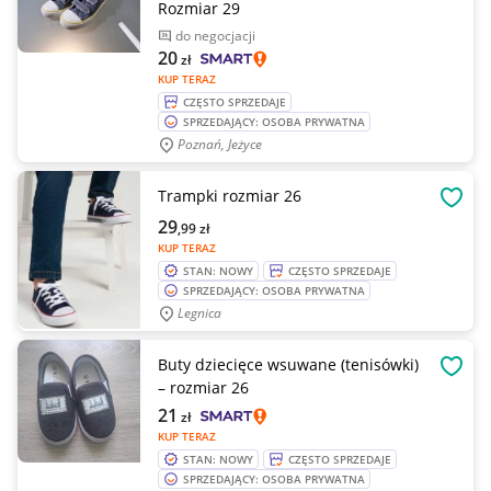
Rozmiar 29
do negocjacji
20
zł
KUP TERAZ
CZĘSTO SPRZEDAJE
SPRZEDAJĄCY: OSOBA PRYWATNA
Poznań, Jeżyce
Trampki rozmiar 26
OBSE
29
,99
zł
KUP TERAZ
STAN: NOWY
CZĘSTO SPRZEDAJE
SPRZEDAJĄCY: OSOBA PRYWATNA
Legnica
Buty dziecięce wsuwane (tenisówki)
OBSE
– rozmiar 26
21
zł
KUP TERAZ
STAN: NOWY
CZĘSTO SPRZEDAJE
SPRZEDAJĄCY: OSOBA PRYWATNA