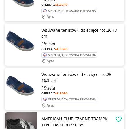
OFERTA Z
ALLEGRO
SPRZEDAJĄCY: OSOBA PRYWATNA
Nysa
Wsuwane tenisówki dziecięce roz.26 17
cm
19
,98
zł
OFERTA Z
ALLEGRO
SPRZEDAJĄCY: OSOBA PRYWATNA
Nysa
Wsuwane tenisówki dziecięce roz.25
16,3 cm
19
,98
zł
OFERTA Z
ALLEGRO
SPRZEDAJĄCY: OSOBA PRYWATNA
Nysa
AMERICAN CLUB CZARNE TRAMPKI
OBSE
TENISÓWKI ROZM. 38