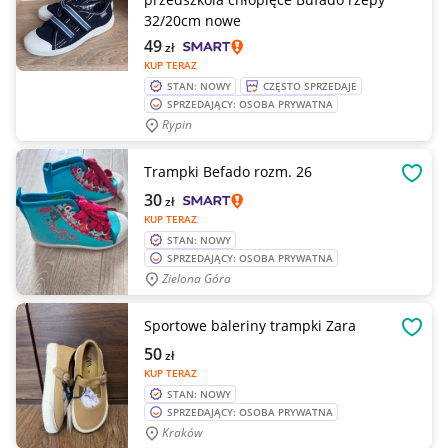
32/20cm nowe
49
zł
KUP TERAZ
STAN: NOWY
CZĘSTO SPRZEDAJE
SPRZEDAJĄCY: OSOBA PRYWATNA
Rypin
Trampki Befado rozm. 26
OBSE
30
zł
KUP TERAZ
STAN: NOWY
SPRZEDAJĄCY: OSOBA PRYWATNA
Zielona Góra
Sportowe baleriny trampki Zara
OBSE
50
zł
KUP TERAZ
STAN: NOWY
SPRZEDAJĄCY: OSOBA PRYWATNA
Kraków