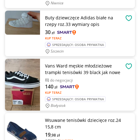
Niwnice
Buty dziewczęce Adidas białe na
OBSE
rzepy roz.33 wymiary opis
30
zł
KUP TERAZ
SPRZEDAJĄCY: OSOBA PRYWATNA
Szczecin
Vans Ward męskie młodzieżowe
OBSE
trampki tenisówki 39 black jak nowe
do negocjacji
140
zł
KUP TERAZ
SPRZEDAJĄCY: OSOBA PRYWATNA
Białystok
Wsuwane tenisówki dziecięce roz.24
15,8 cm
19
,98
zł