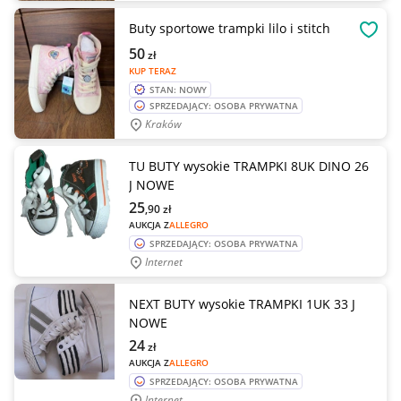
Buty sportowe trampki lilo i stitch
OBSE
50
zł
KUP TERAZ
STAN: NOWY
SPRZEDAJĄCY: OSOBA PRYWATNA
Kraków
TU BUTY wysokie TRAMPKI 8UK DINO 26
J NOWE
25
,90
zł
AUKCJA Z
ALLEGRO
SPRZEDAJĄCY: OSOBA PRYWATNA
Internet
NEXT BUTY wysokie TRAMPKI 1UK 33 J
NOWE
24
zł
AUKCJA Z
ALLEGRO
SPRZEDAJĄCY: OSOBA PRYWATNA
Internet