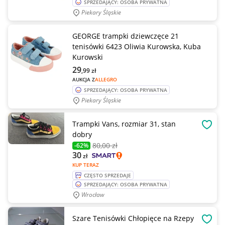
SPRZEDAJĄCY: OSOBA PRYWATNA
Piekary Śląskie
GEORGE trampki dziewczęce 21
tenisówki 6423 Oliwia Kurowska, Kuba
Kurowski
29
,99
zł
AUKCJA Z
ALLEGRO
SPRZEDAJĄCY: OSOBA PRYWATNA
Piekary Śląskie
Trampki Vans, rozmiar 31, stan
OBSE
dobry
80
,00 zł
-62%
30
zł
KUP TERAZ
CZĘSTO SPRZEDAJE
SPRZEDAJĄCY: OSOBA PRYWATNA
Wrocław
Szare Tenisówki Chłopięce na Rzepy
OBSE