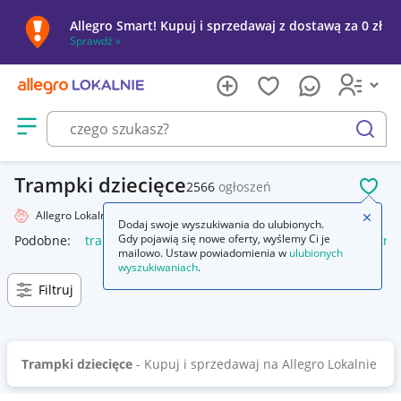
Allegro Smart! Kupuj i sprzedawaj z dostawą za 0 zł
Sprawdź »
Otwórz menu z kategoriami
szukaj
Trampki dziecięce
2566
ogłoszeń
POL
Allegro Lokalnie
Dziecko
Obuwie
Trampki
Zamkn
Dodaj swoje wyszukiwania do ulubionych.
Gdy pojawią się nowe oferty, wyślemy Ci je
Podobne:
trampki
trampki damskie
trampki converse
tra
mailowo. Ustaw powiadomienia w
ulubionych
wyszukiwaniach
.
Filtruj
Trampki dziecięce
- Kupuj i sprzedawaj na Allegro Lokalnie