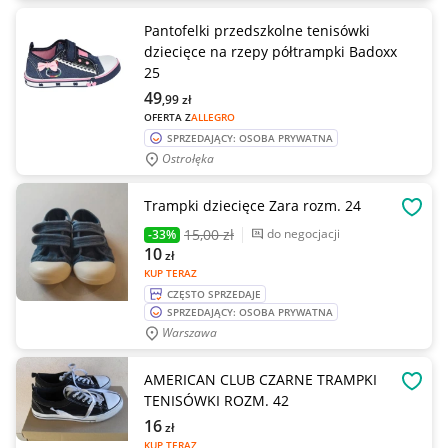
Pantofelki przedszkolne tenisówki
dziecięce na rzepy półtrampki Badoxx
25
49
,99
zł
OFERTA Z
ALLEGRO
SPRZEDAJĄCY: OSOBA PRYWATNA
Ostrołęka
Trampki dziecięce Zara rozm. 24
OBSE
15
,00 zł
do negocjacji
-33%
10
zł
KUP TERAZ
CZĘSTO SPRZEDAJE
SPRZEDAJĄCY: OSOBA PRYWATNA
Warszawa
AMERICAN CLUB CZARNE TRAMPKI
OBSE
TENISÓWKI ROZM. 42
16
zł
KUP TERAZ