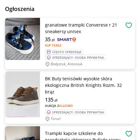
Ogłoszenia
granatowe trampki Converese r 21
OBSE
sneakersy unisex
35
zł
KUP TERAZ
CZĘSTO SPRZEDAJE
SPRZEDAJĄCY: OSOBA PRYWATNA
Białystok, Antoniuk
BK Buty tenisówki wysokie skóra
ekologiczna British Knights Rozm. 32
brąz
135
zł
AUKCJA Z
ALLEGRO
SPRZEDAJĄCY: OSOBA PRYWATNA
Toruń
Trampki kapcie szkolene do
OBSE
przedszkola chłopięce Bufado rzepy