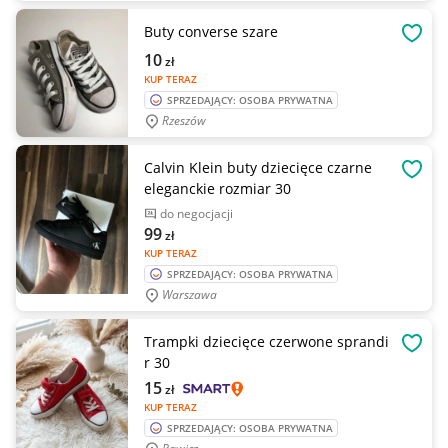
Buty converse szare
OBSE
10
zł
KUP TERAZ
SPRZEDAJĄCY: OSOBA PRYWATNA
Rzeszów
Calvin Klein buty dziecięce czarne
OBSE
eleganckie rozmiar 30
do negocjacji
99
zł
KUP TERAZ
SPRZEDAJĄCY: OSOBA PRYWATNA
Warszawa
Trampki dziecięce czerwone sprandi
OBSE
r 30
15
zł
KUP TERAZ
SPRZEDAJĄCY: OSOBA PRYWATNA