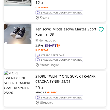
12
zł
KUP TERAZ
SPRZEDAJĄCY: OSOBA PRYWATNA
Krosno
Tenisówki Młodzieżowe Martes Sport
OBSE
Rozmiar 38
do negocjacji
29
zł
KUP TERAZ
CZĘSTO SPRZEDAJE
SPRZEDAJĄCY: OSOBA PRYWATNA
Poznań, Jeżyce
STORE TWENTY ONE SUPER TRAMPKI
CZACHA SYNEK 25/26
20
zł
AUKCJA Z
ALLEGRO
SPRZEDAJĄCY: OSOBA PRYWATNA
Warszawa