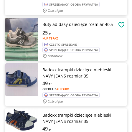
SPRZEDAJĄCY: OSOBA PRYWATNA
Ostrołęka
Buty adidasy dziecięce rozmiar 40,5
OBSE
25
zł
KUP TERAZ
CZĘSTO SPRZEDAJE
SPRZEDAJĄCY: OSOBA PRYWATNA
Antoniew
Badoxx trampki dziecięce niebieski
NAVY JEANS rozmiar 35
49
zł
OFERTA Z
ALLEGRO
SPRZEDAJĄCY: OSOBA PRYWATNA
Ostrołęka
Badoxx trampki dziecięce niebieski
NAVY JEANS rozmiar 35
49
zł