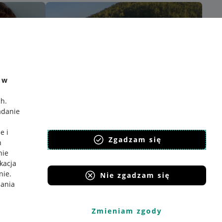
e w
ch
.
adanie
e i
Zgadzam się
h
nie
ikacja
nie
.
Nie zgadzam się
iania
Zmieniam zgody