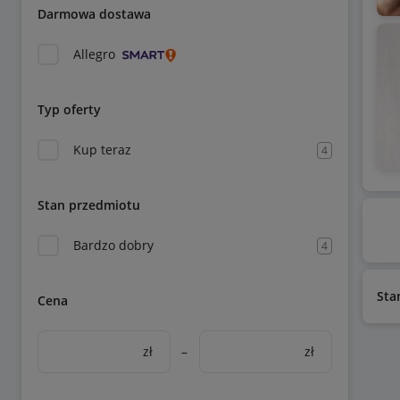
Darmowa dostawa
Allegro
Typ oferty
Kup teraz
4
Stan przedmiotu
Bardzo dobry
4
Sta
Cena
zł
–
zł