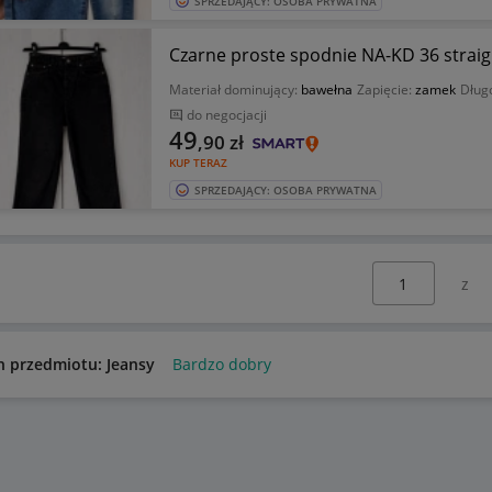
SPRZEDAJĄCY: OSOBA PRYWATNA
Czarne proste spodnie NA-KD 36 straig
Materiał dominujący:
bawełna
Zapięcie:
zamek
Dług
do negocjacji
49
,90
zł
KUP TERAZ
SPRZEDAJĄCY: OSOBA PRYWATNA
Wybierz stronę:
n przedmiotu: Jeansy
Bardzo dobry