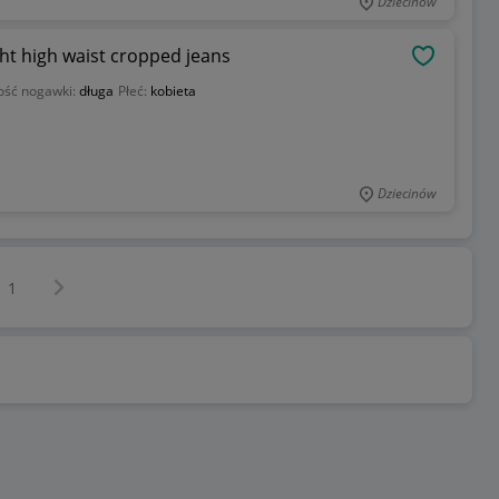
Dziecinów
ht high waist cropped jeans
OBSERWU
ość nogawki:
długa
Płeć:
kobieta
Dziecinów
Następna strona
z
1