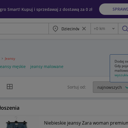
SPRAW
egro Smart! Kupuj i sprzedawaj z dostawą za 0 zł
Miasto
Wyczyść frazę
+
0
km
Odległość
szu
a
Jeansy
Dodaj sw
Gdy poja
jeansy męskie
jeansy malowane
mailowo
wyszuki
k listy
Widok siatki
Sortuj od:
łoszenia
Niebieskie jeansy Zara woman premium