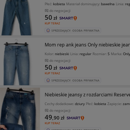
Płeć:
kobieta
Materiał dominujący:
bawełna
Linia:
re
do negocjacji
50
zł
KUP TERAZ
SPRZEDAJĄCY: OSOBA PRYWATNA
Mom rep ank jeans Only niebieskie jean
Kolor:
niebieski
Linia:
regular
Rozmiar:
S
Marka:
Onl
do negocjacji
50
zł
KUP TERAZ
SPRZEDAJĄCY: OSOBA PRYWATNA
Niebieskie jeansy z rozdarciami Reserv
Cechy dodatkowe:
dziury
Płeć:
kobieta
Zapięcie:
zam
do negocjacji
49
,90
zł
KUP TERAZ