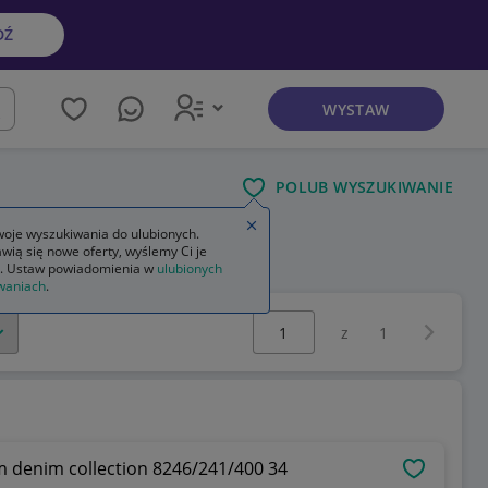
DŹ
WYSTAW
kaj
POLUB WYSZUKIWANIE
Zamknij wskazówkę
oje wyszukiwania do ulubionych.
wią się nowe oferty, wyślemy Ci je
. Ustaw powiadomienia w
ulubionych
waniach
.
Wybierz stronę:
Następna 
z
1
 denim collection 8246/241/400 34
OBSERWU