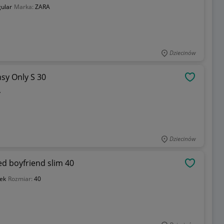
gular
Marka:
ZARA
Dziecinów
sy Only S 30
OBSERWU
y
Dziecinów
ed boyfriend slim 40
OBSERWU
ek
Rozmiar:
40