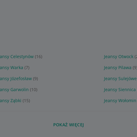
eansy Celestynów
(16)
Jeansy Otwock
(
eansy Warka
(7)
Jeansy Pilawa
(9
eansy Józefosław
(9)
Jeansy Sulejówe
eansy Garwolin
(10)
Jeansy Siennica
eansy Ząbki
(15)
Jeansy Wołomin
POKAŻ WIĘCEJ