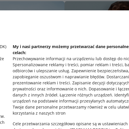
SDK)
My i nasi partnerzy możemy przetwarzać dane personaln
celach:
że
Przechowywanie informacji na urządzeniu lub dostęp do ni
Spersonalizowane reklamy i treści, pomiar reklam i treści, b
odbiorców i ulepszanie usług
.
Zapewnienie bezpieczeństwa,
zapobieganie oszustwom i naprawianie błędów
.
Dostarczani
prezentowanie reklam i treści
.
Zapisanie decyzji dotyczącyc
prywatności oraz informowanie o nich
.
Dopasowanie i łącze
danych z innych źródeł
.
Łączenie różnych urządzeń
.
Identyf
urządzeń na podstawie informacji przesyłanych automatycz
rawne
Pobierz aplikację
Twoje dane personalne przetwarzamy również w celu ułatw
korzystania z naszych stron
zw.
ach
Cele przetwarzania szczegółowo opisane są w ustawieniach
 "cookies"