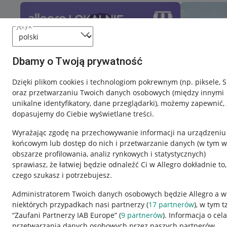
język
Dbamy o Twoją prywatność
Dzięki plikom cookies i technologiom pokrewnym
(np. piksele, 
oraz przetwarzaniu Twoich danych osobowych
(między innymi
unikalne identyfikatory, dane przeglądarki)
, możemy zapewnić, 
dopasujemy do Ciebie wyświetlane treści.
Wyrażając zgodę na przechowywanie informacji na urządzeniu
końcowym lub dostęp do nich i przetwarzanie danych (w tym w
obszarze profilowania, analiz rynkowych i statystycznych)
sprawiasz, że łatwiej będzie odnaleźć Ci w Allegro dokładnie to,
czego szukasz i potrzebujesz.
Przydatne informacje
Informacje p
Administratorem Twoich danych osobowych będzie Allegro a w
niektórych przypadkach nasi partnerzy (
17
partnerów
), w tym t
Jak to działa
Regulamin
“Zaufani Partnerzy IAB Europe” (
9
partnerów
). Informacja o cel
Napisz do nas
Polityka plików
przetwarzania danych osobowych przez naszych partnerów