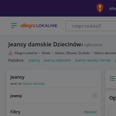
All
Otwórz menu z kategoriami
Jeansy damskie Dziecinów
4
ogłoszenia
Allegro Lokalnie
Moda
Odzież, Obuwie, Dodatki
Odzież damsk
Podobne:
jeansy
jeansy damskie
jeansy wendy trendy
Jeansy
Wido
wróć do
Odzież damska
Jeansy
4
Og
Filtry
Wyczyść