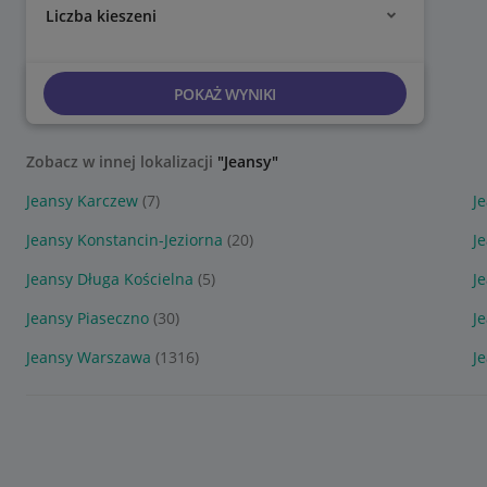
Liczba kieszeni
POKAŻ WYNIKI
Zobacz w innej lokalizacji
"Jeansy"
Jeansy Karczew
(7)
J
Jeansy Konstancin-Jeziorna
(20)
J
Jeansy Długa Kościelna
(5)
J
Jeansy Piaseczno
(30)
J
Jeansy Warszawa
(1316)
J