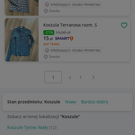
SPRZEDAJĄCY: OSOBA PRYWATNA
Smolec
Koszula Terranova rozm. S
OBSE
19
,00 zł
-21%
15
zł
KUP TERAZ
SPRZEDAJĄCY: OSOBA PRYWATNA
Smolec
Wybierz stronę:
Następna strona
z
1
Stan przedmiotu: Koszule
Nowy
Bardzo dobry
Zobacz w innej lokalizacji
"Koszule"
Koszule Tyniec Mały
(12)