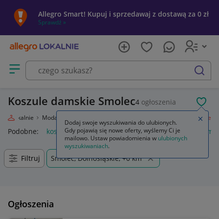
Allegro Smart! Kupuj i sprzedawaj z dostawą za 0 zł
Sprawdź »
Otwórz menu z kategoriami
szukaj
Koszule damskie Smolec
4
ogłoszenia
POL
egro Lokalnie
Moda
Odzież, Obuwie, Dodatki
Odzież damska
Koszule
Zamkn
Dodaj swoje wyszukiwania do ulubionych.
Gdy pojawią się nowe oferty, wyślemy Ci je
Podobne:
koszule
anda47 koszule poporodowe
koszule mę
mailowo. Ustaw powiadomienia w
ulubionych
wyszukiwaniach
.
Filtruj
Smolec, Dolnośląskie, +0 km
Ogłoszenia