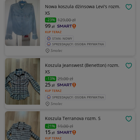
Nowa koszula dżinsowa Levi's rozm.
OBSE
XS
129
,00 zł
-23%
99
zł
KUP TERAZ
STAN: NOWY
SPRZEDAJĄCY: OSOBA PRYWATNA
Smolec
Koszula Jeanswest (Benetton) rozm.
OBSE
XS
29
,00 zł
-13%
25
zł
KUP TERAZ
SPRZEDAJĄCY: OSOBA PRYWATNA
Smolec
Koszula Terranova rozm. S
OBSE
19
,00 zł
-21%
15
zł
KUP TERAZ