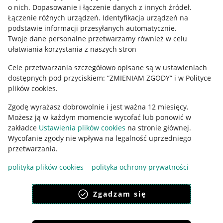
o nich
.
Dopasowanie i łączenie danych z innych źródeł
.
Regulamin
Łączenie różnych urządzeń
.
Identyfikacja urządzeń na
podstawie informacji przesyłanych automatycznie
.
Polityka plików "cookies"
Twoje dane personalne przetwarzamy również w celu
ułatwiania korzystania z naszych stron
Ustawienia plików "cookies"
Cele przetwarzania szczegółowo opisane są w ustawieniach
Udostępnianie lokalizacji
dostępnych pod przyciskiem: “ZMIENIAM ZGODY” i w Polityce
Informacje dla Aktu o Usługach Cyfrowych
plików cookies.
Zgodę wyrażasz dobrowolnie i jest ważna 12 miesięcy.
Pobierz aplikację
Możesz ją w każdym momencie wycofać lub ponowić w
zakładce
Ustawienia plików cookies
na stronie głównej.
Wycofanie zgody nie wpływa na legalność uprzedniego
przetwarzania.
polityka plików cookies
polityka ochrony prywatności
Zgadzam się