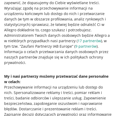
zapewnić, że dopasujemy do Ciebie wyświetlane treści.
Wyrażając zgodę na przechowywanie informacji na
urządzeniu końcowym lub dostęp do nich i przetwarzanie
danych (w tym w obszarze profilowania, analiz rynkowych i
statystycznych) sprawiasz, że łatwiej będzie odnaleźć Ci w
Allegro dokładnie to, czego szukasz i potrzebujesz.
Administratorem Twoich danych osobowych będzie Allegro a
w niektórych przypadkach nasi partnerzy (
17
partnerów
), w
tym tzw. “Zaufani Partnerzy IAB Europe” (
9
partnerów
).
Przydatne informacje
Informacja o celach przetwarzania danych osobowych przez
naszych partnerów znajduje się w ich politykach ochrony
prywatności.
Jak to działa
Napisz do nas
My i nasi partnerzy możemy przetwarzać dane personalne
w celach:
Allegro Gadane dla sprzedających
Przechowywanie informacji na urządzeniu lub dostęp do
Allegro Gadane dla kupujących
nich
.
Spersonalizowane reklamy i treści, pomiar reklam i
treści, badanie odbiorców i ulepszanie usług
.
Zapewnienie
Mapa miejscowości
bezpieczeństwa, zapobieganie oszustwom i naprawianie
błędów
.
Dostarczanie i prezentowanie reklam i treści
.
Informacje prawne
Zapisanie decyzji dotyczących prywatności oraz informowanie