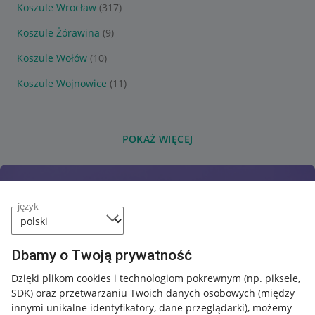
Koszule Wrocław
(317)
Koszule Żórawina
(9)
Koszule Wołów
(10)
Koszule Wojnowice
(11)
POKAŻ WIĘCEJ
język
Dbamy o Twoją prywatność
Dzięki plikom cookies i technologiom pokrewnym
(np. piksele,
SDK)
oraz przetwarzaniu Twoich danych osobowych
(między
innymi unikalne identyfikatory, dane przeglądarki)
, możemy