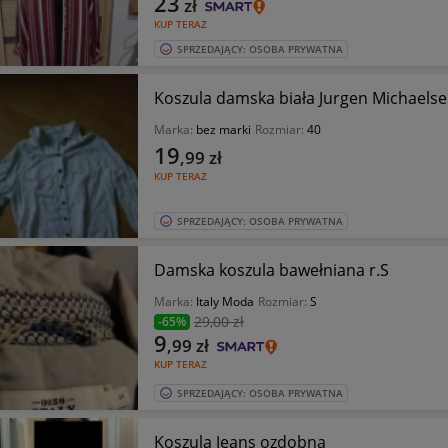
23
zł
KUP TERAZ
SPRZEDAJĄCY: OSOBA PRYWATNA
Koszula damska biała Jurgen Michaels
Marka:
bez marki
Rozmiar:
40
19
,99
zł
KUP TERAZ
SPRZEDAJĄCY: OSOBA PRYWATNA
Damska koszula bawełniana r.S
Marka:
Italy Moda
Rozmiar:
S
29
,00 zł
-65%
9
,99
zł
KUP TERAZ
SPRZEDAJĄCY: OSOBA PRYWATNA
Koszula Jeans ozdobna