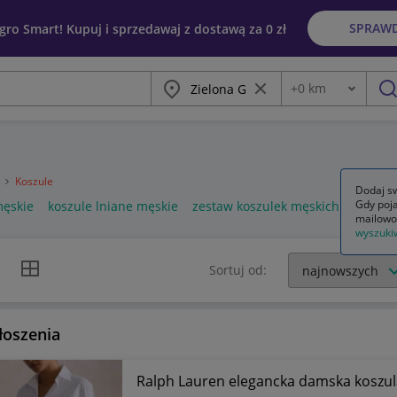
SPRAW
egro Smart! Kupuj i sprzedawaj z dostawą za 0 zł
Miasto
Wyczyść frazę
+
0
km
Odległość
szu
a
Koszule
Dodaj sw
Gdy poja
męskie
koszule lniane męskie
zestaw koszulek męskich
mailowo
wyszuki
k listy
Widok siatki
Sortuj od:
łoszenia
Ralph Lauren elegancka damska koszula