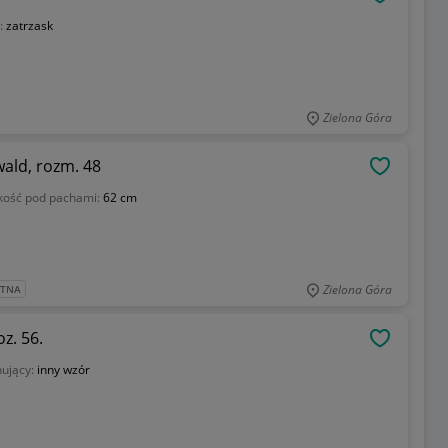
OBSERWU
:
zatrzask
Zielona Góra
ald, rozm. 48
OBSERWU
kość pod pachami:
62 cm
Zielona Góra
ATNA
z. 56.
OBSERWU
ujący:
inny wzór