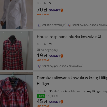
Rozmiar:
S
70
zł
KUP TERAZ
CZĘSTO SPRZEDAJE
SPRZEDAJĄCY: OSOBA PRYW
House rozpinana bluzka koszula r.XL
Rozmiar:
XL
do negocjacji
19
zł
KUP TERAZ
SPRZEDAJĄCY: OSOBA PRYWATNA
Damska taliowana koszula w kratę Hil
Hilfiger
Rozmiar:
36
Płeć:
kobieta
Marka:
Tommy Hilfiger
Zap
55
,00 zł
-18%
45
zł
KUP TERAZ