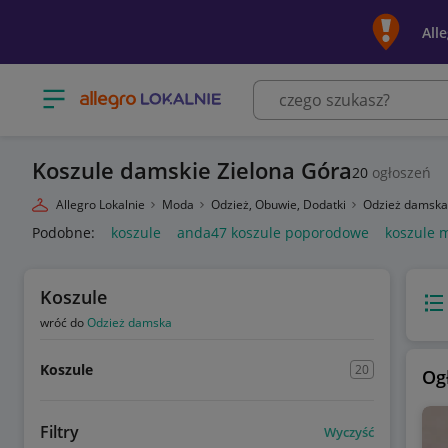
All
Otwórz menu z kategoriami
Koszule damskie Zielona Góra
20
ogłoszeń
Allegro Lokalnie
Moda
Odzież, Obuwie, Dodatki
Odzież damsk
Podobne:
koszule
anda47 koszule poporodowe
koszule 
Koszule
Wido
wróć do
Odzież damska
Koszule
20
Og
Filtry
Wyczyść