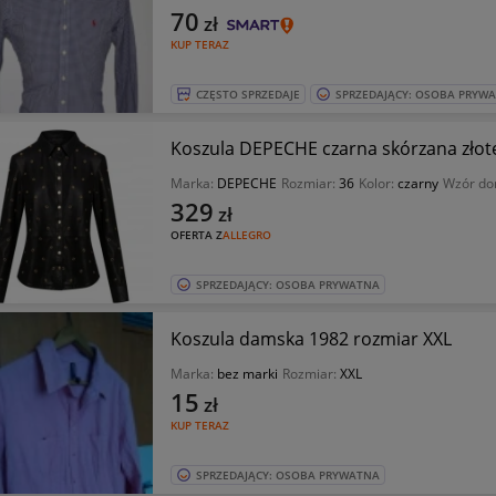
70
zł
KUP TERAZ
CZĘSTO SPRZEDAJE
SPRZEDAJĄCY: OSOBA PRYW
Koszula DEPECHE czarna skórzana złote 
Marka:
DEPECHE
Rozmiar:
36
Kolor:
czarny
Wzór do
329
zł
OFERTA Z
ALLEGRO
SPRZEDAJĄCY: OSOBA PRYWATNA
Koszula damska 1982 rozmiar XXL
Marka:
bez marki
Rozmiar:
XXL
15
zł
KUP TERAZ
SPRZEDAJĄCY: OSOBA PRYWATNA