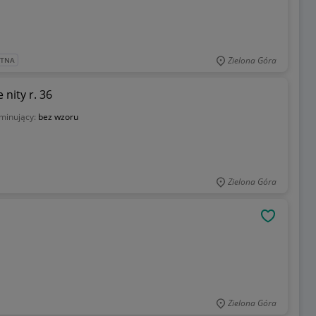
Zielona Góra
ATNA
nity r. 36
minujący:
bez wzoru
Zielona Góra
OBSERWU
Zielona Góra