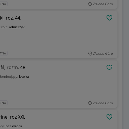
Zielona Góra
ATNA
, roz. 44.
OBSERWU
kolt:
kołnierzyk
Zielona Góra
ATNA
il, rozm. 48
OBSERWU
dominujący:
kratka
Zielona Góra
ATNA
ine, roz XXL
OBSERWU
cy:
bez wzoru