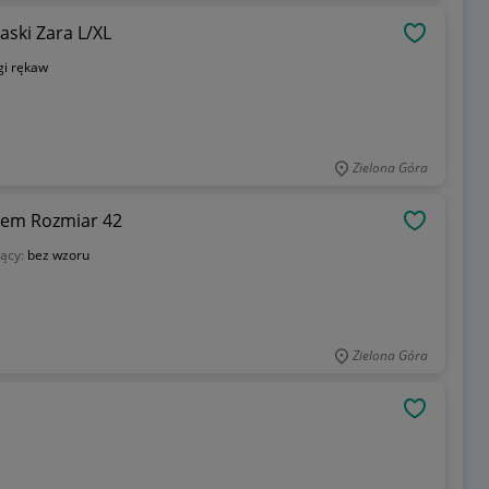
aski Zara L/XL
OBSERWU
gi rękaw
Zielona Góra
kiem Rozmiar 42
OBSERWU
ący:
bez wzoru
Zielona Góra
OBSERWU