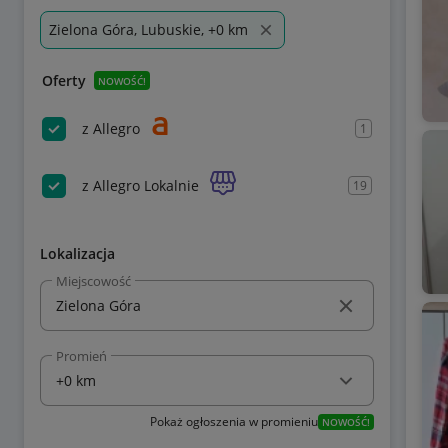
Zielona Góra, Lubuskie, +0 km
Oferty
NOWOŚĆ!
z Allegro
1
z Allegro Lokalnie
19
Lokalizacja
Miejscowość
Promień
Pokaż ogłoszenia w promieniu
NOWOŚĆ!