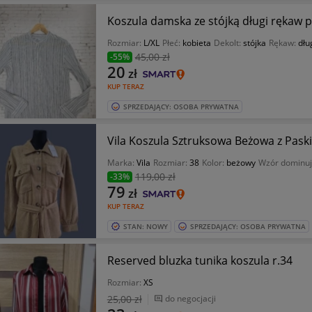
Koszula damska ze stójką długi rękaw p
Rozmiar:
L/XL
Płeć:
kobieta
Dekolt:
stójka
Rękaw:
dłu
45
,00 zł
-55%
20
zł
KUP TERAZ
SPRZEDAJĄCY: OSOBA PRYWATNA
Vila Koszula Sztruksowa Beżowa z Pas
Marka:
Vila
Rozmiar:
38
Kolor:
beżowy
Wzór dominuj
119
,00 zł
-33%
79
zł
KUP TERAZ
STAN: NOWY
SPRZEDAJĄCY: OSOBA PRYWATNA
Reserved bluzka tunika koszula r.34
Rozmiar:
XS
25
,00 zł
do negocjacji