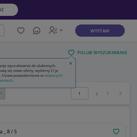
DŹ
WYSTAW
kaj
POLUB WYSZUKIWANIE
Zamknij wskazówkę
oje wyszukiwania do ulubionych.
wią się nowe oferty, wyślemy Ci je
. Ustaw powiadomienia w
ulubionych
waniach
.
Wybierz stronę:
Następna 
z
1
 _ 8 / S
OBSERWU