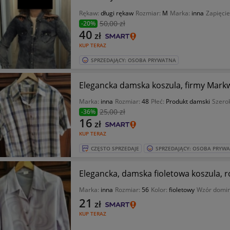
Rękaw:
długi rękaw
Rozmiar:
M
Marka:
inna
Zapięcie
50
,00 zł
-20%
40
zł
KUP TERAZ
SPRZEDAJĄCY: OSOBA PRYWATNA
Elegancka damska koszula, firmy Markw
Marka:
inna
Rozmiar:
48
Płeć:
Produkt damski
Szero
25
,00 zł
-36%
16
zł
KUP TERAZ
CZĘSTO SPRZEDAJE
SPRZEDAJĄCY: OSOBA PRYW
Elegancka, damska fioletowa koszula, ro
Marka:
inna
Rozmiar:
56
Kolor:
fioletowy
Wzór domin
21
zł
KUP TERAZ