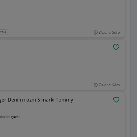
Zielona Góra
ATNA
OBSERWU
Zielona Góra
figer Denim rozm S marki Tommy
OBSERWU
ięcie:
guziki