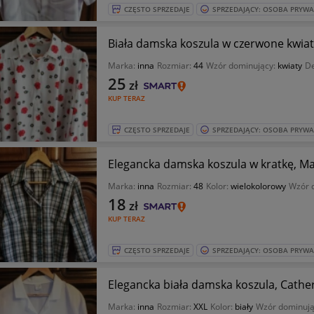
CZĘSTO SPRZEDAJE
SPRZEDAJĄCY: OSOBA PRYW
Biała damska koszula w czerwone kwiatki
Marka:
inna
Rozmiar:
44
Wzór dominujący:
kwiaty
De
25
zł
KUP TERAZ
CZĘSTO SPRZEDAJE
SPRZEDAJĄCY: OSOBA PRYW
Elegancka damska koszula w kratkę, Maf
Marka:
inna
Rozmiar:
48
Kolor:
wielokolorowy
Wzór 
18
zł
KUP TERAZ
CZĘSTO SPRZEDAJE
SPRZEDAJĄCY: OSOBA PRYW
Elegancka biała damska koszula, Cather
Marka:
inna
Rozmiar:
XXL
Kolor:
biały
Wzór dominują