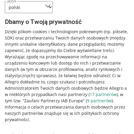
język
Dbamy o Twoją prywatność
Dzięki plikom cookies i technologiom pokrewnym
(np. piksele,
SDK)
oraz przetwarzaniu Twoich danych osobowych
(między
innymi unikalne identyfikatory, dane przeglądarki)
, możemy
zapewnić, że dopasujemy do Ciebie wyświetlane treści.
Wyrażając zgodę na przechowywanie informacji na
urządzeniu końcowym lub dostęp do nich i przetwarzanie
danych (w tym w obszarze profilowania, analiz rynkowych i
statystycznych) sprawiasz, że łatwiej będzie odnaleźć Ci w
Allegro dokładnie to, czego szukasz i potrzebujesz.
Administratorem Twoich danych osobowych będzie Allegro a
w niektórych przypadkach nasi partnerzy (
17
partnerów
), w
tym tzw. “Zaufani Partnerzy IAB Europe” (
9
partnerów
).
Przydatne informacje
Informacja o celach przetwarzania danych osobowych przez
naszych partnerów znajduje się w ich politykach ochrony
prywatności.
Jak to działa
Napisz do nas