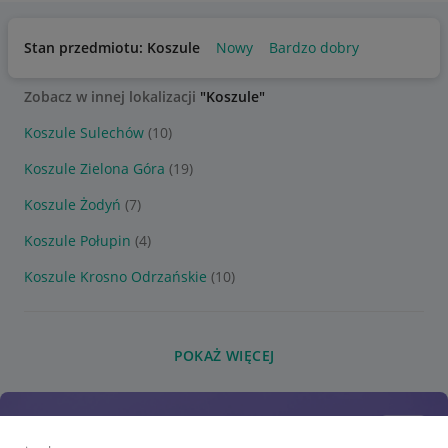
Stan przedmiotu: Koszule
Nowy
Bardzo dobry
Zobacz w innej lokalizacji
"Koszule"
Koszule Sulechów
(10)
Koszule Zielona Góra
(19)
Koszule Żodyń
(7)
Koszule Połupin
(4)
Koszule Krosno Odrzańskie
(10)
POKAŻ WIĘCEJ