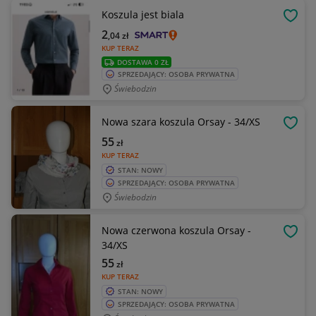
Koszula jest biala
OBSE
2
,04
zł
KUP TERAZ
DOSTAWA 0 ZŁ
SPRZEDAJĄCY: OSOBA PRYWATNA
Świebodzin
Nowa szara koszula Orsay - 34/XS
OBSE
55
zł
KUP TERAZ
STAN: NOWY
SPRZEDAJĄCY: OSOBA PRYWATNA
Świebodzin
Nowa czerwona koszula Orsay -
OBSE
34/XS
55
zł
KUP TERAZ
STAN: NOWY
SPRZEDAJĄCY: OSOBA PRYWATNA