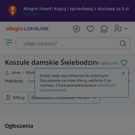
Allegro Smart! Kupuj i sprzedawaj z dostawą za 0 zł
Sprawdź »
Otwórz menu z kategoriami
szukaj
Koszule damskie Świebodzin
5
ogłoszeń
POL
egro Lokalnie
Moda
Odzież, Obuwie, Dodatki
Odzież damska
Koszule
Zamkn
Dodaj swoje wyszukiwania do ulubionych.
Gdy pojawią się nowe oferty, wyślemy Ci je
Podobne:
koszule
anda47 koszule poporodowe
koszule mę
mailowo. Ustaw powiadomienia w
ulubionych
wyszukiwaniach
.
Filtruj
Świebodzin, Lubuskie, +0 km
Ogłoszenia