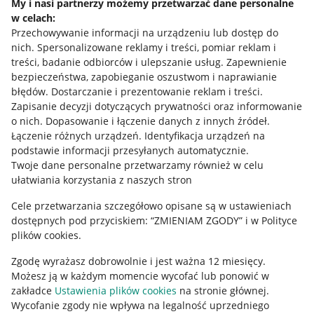
My i nasi partnerzy możemy przetwarzać dane personalne
w celach:
Allegro Gadane dla sprzedających
Przechowywanie informacji na urządzeniu lub dostęp do
Allegro Gadane dla kupujących
nich
.
Spersonalizowane reklamy i treści, pomiar reklam i
treści, badanie odbiorców i ulepszanie usług
.
Zapewnienie
Mapa miejscowości
bezpieczeństwa, zapobieganie oszustwom i naprawianie
błędów
.
Dostarczanie i prezentowanie reklam i treści
.
Informacje prawne
Zapisanie decyzji dotyczących prywatności oraz informowanie
o nich
.
Dopasowanie i łączenie danych z innych źródeł
.
Regulamin
Łączenie różnych urządzeń
.
Identyfikacja urządzeń na
podstawie informacji przesyłanych automatycznie
.
Polityka plików "cookies"
Twoje dane personalne przetwarzamy również w celu
ułatwiania korzystania z naszych stron
Ustawienia plików "cookies"
Cele przetwarzania szczegółowo opisane są w ustawieniach
Udostępnianie lokalizacji
dostępnych pod przyciskiem: “ZMIENIAM ZGODY” i w Polityce
Informacje dla Aktu o Usługach Cyfrowych
plików cookies.
Zgodę wyrażasz dobrowolnie i jest ważna 12 miesięcy.
Pobierz aplikację
Możesz ją w każdym momencie wycofać lub ponowić w
zakładce
Ustawienia plików cookies
na stronie głównej.
Wycofanie zgody nie wpływa na legalność uprzedniego