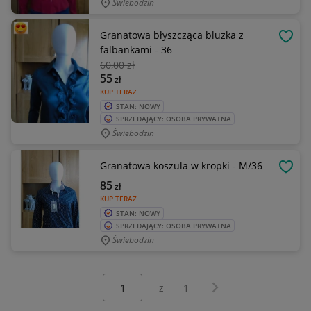
Świebodzin
Granatowa błyszcząca bluzka z
OBSE
falbankami - 36
60
,00 zł
55
zł
KUP TERAZ
STAN: NOWY
SPRZEDAJĄCY: OSOBA PRYWATNA
Świebodzin
Granatowa koszula w kropki - M/36
OBSE
85
zł
KUP TERAZ
STAN: NOWY
SPRZEDAJĄCY: OSOBA PRYWATNA
Świebodzin
Wybierz stronę:
Następna strona
z
1