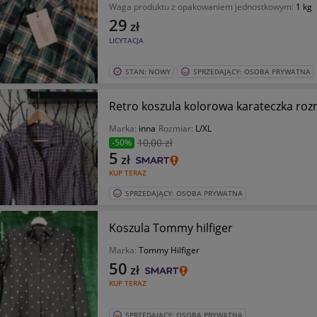
Waga produktu z opakowaniem jednostkowym:
1 kg
29
zł
LICYTACJA
STAN: NOWY
SPRZEDAJĄCY: OSOBA PRYWATNA
Retro koszula kolorowa karateczka roz
Marka:
inna
Rozmiar:
L/XL
10
,00 zł
-50%
5
zł
KUP TERAZ
SPRZEDAJĄCY: OSOBA PRYWATNA
Koszula Tommy hilfiger
Marka:
Tommy Hilfiger
50
zł
KUP TERAZ
SPRZEDAJĄCY: OSOBA PRYWATNA