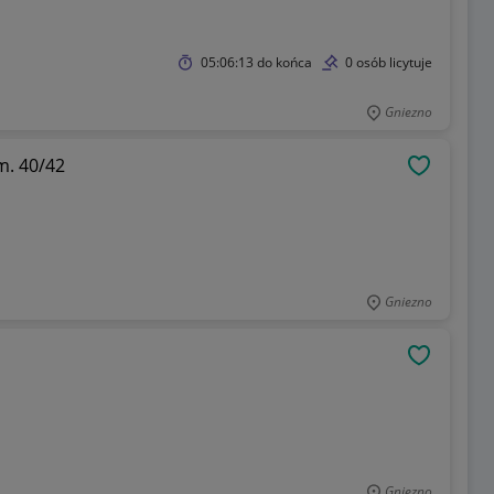
05:06:13
do końca
0 osób licytuje
Gniezno
m. 40/42
OBSERWU
Gniezno
OBSERWU
Gniezno