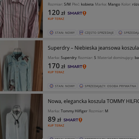
Rozmiar:
S/M
Płeć:
kobieta
Marka:
Mango
Kolor:
róż
120
zł
KUP TERAZ
STAN: NOWY
CZĘSTO SPRZEDAJE
SPRZEDAJ
Superdry – Niebieska jeansowa koszul
Marka:
Superdry
Rozmiar:
S
Materiał dominujący:
ba
170
zł
KUP TERAZ
STAN: NOWY
SPRZEDAJĄCY: OSOBA PRYWATNA
Nowa, elegancka koszula TOMMY HILFIGE
Marka:
Tommy Hilfiger
Rozmiar:
M
89
zł
KUP TERAZ