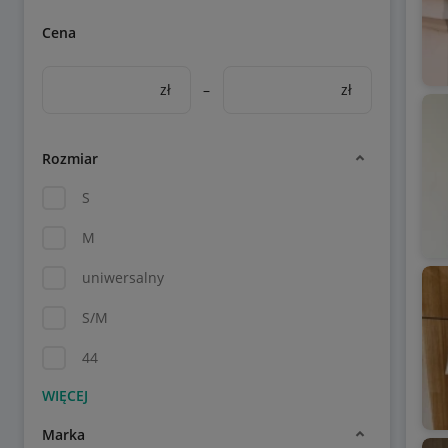
Cena
zł
–
zł
Rozmiar
S
M
uniwersalny
S/M
44
Marka