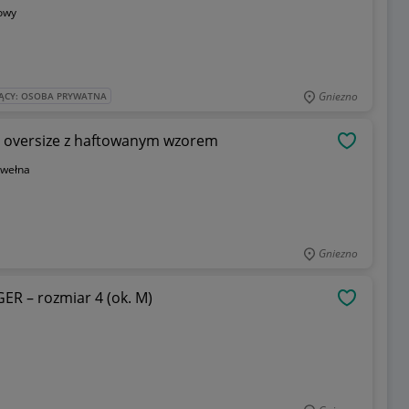
owy
Gniezno
ĄCY: OSOBA PRYWATNA
a oversize z haftowanym wzorem
OBSERWU
wełna
Gniezno
R – rozmiar 4 (ok. M)
OBSERWU