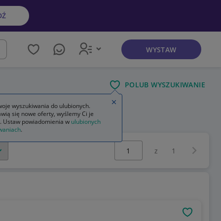
DŹ
WYSTAW
kaj
POLUB WYSZUKIWANIE
Zamknij wskazówkę
oje wyszukiwania do ulubionych.
wią się nowe oferty, wyślemy Ci je
. Ustaw powiadomienia w
ulubionych
waniach
.
Wybierz stronę:
Następna 
z
1
OBSERWU