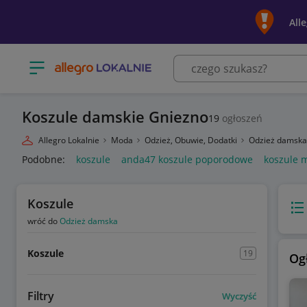
All
Otwórz menu z kategoriami
Koszule damskie Gniezno
19
ogłoszeń
Allegro Lokalnie
Moda
Odzież, Obuwie, Dodatki
Odzież damsk
Podobne:
koszule
anda47 koszule poporodowe
koszule 
Koszule
Wido
wróć do
Odzież damska
Koszule
19
Og
Filtry
Wyczyść