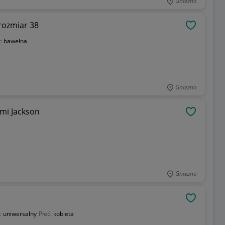
Gniezno
rozmiar 38
OBSERWU
y:
bawełna
Gniezno
mi Jackson
OBSERWU
Gniezno
OBSERWU
:
uniwersalny
Płeć:
kobieta