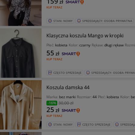
159
zł
KUP TERAZ
STAN: NOWY
SPRZEDAJĄCY: OSOBA PRYWATNA
Klasyczna koszula Mango w kropki
Płeć:
kobieta
Kolor:
czarny
Rękaw:
długi rękaw
Rozmi
55
zł
KUP TERAZ
CZĘSTO SPRZEDAJE
SPRZEDAJĄCY: OSOBA PRYW
Koszula damska 44
Marka:
bez marki
Rozmiar:
44
Płeć:
kobieta
Kolor:
be
30
,00 zł
-16%
25
zł
KUP TERAZ
STAN: NOWY
CZĘSTO SPRZEDAJE
SPRZEDAJ