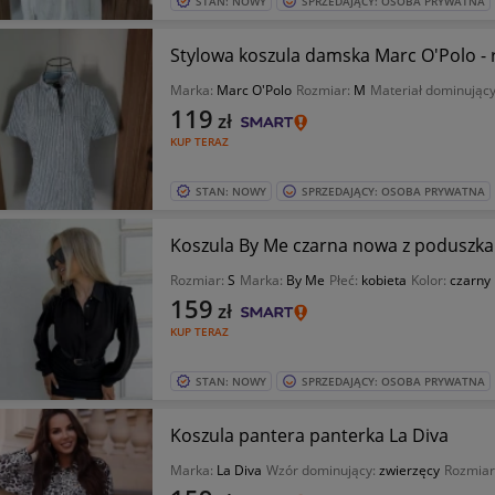
STAN: NOWY
SPRZEDAJĄCY: OSOBA PRYWATNA
Stylowa koszula damska Marc O'Polo - 
Marka:
Marc O'Polo
Rozmiar:
M
Materiał dominując
119
zł
KUP TERAZ
STAN: NOWY
SPRZEDAJĄCY: OSOBA PRYWATNA
Koszula By Me czarna nowa z poduszka
Rozmiar:
S
Marka:
By Me
Płeć:
kobieta
Kolor:
czarny
159
zł
KUP TERAZ
STAN: NOWY
SPRZEDAJĄCY: OSOBA PRYWATNA
Koszula pantera panterka La Diva
Marka:
La Diva
Wzór dominujący:
zwierzęcy
Rozmiar