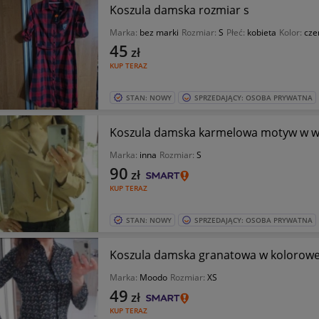
Koszula damska rozmiar s
Marka:
bez marki
Rozmiar:
S
Płeć:
kobieta
Kolor:
cze
45
zł
KUP TERAZ
STAN: NOWY
SPRZEDAJĄCY: OSOBA PRYWATNA
Koszula damska karmelowa motyw w wie
Marka:
inna
Rozmiar:
S
90
zł
KUP TERAZ
STAN: NOWY
SPRZEDAJĄCY: OSOBA PRYWATNA
Koszula damska granatowa w kolorowe 
Marka:
Moodo
Rozmiar:
XS
49
zł
KUP TERAZ