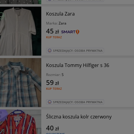
Koszula Zara
Marka:
Zara
45
zł
KUP TERAZ
SPRZEDAJĄCY: OSOBA PRYWATNA
Koszula Tommy Hilfiger s 36
Rozmiar:
S
59
zł
KUP TERAZ
SPRZEDAJĄCY: OSOBA PRYWATNA
Śliczna koszula kolr czerwony
40
zł