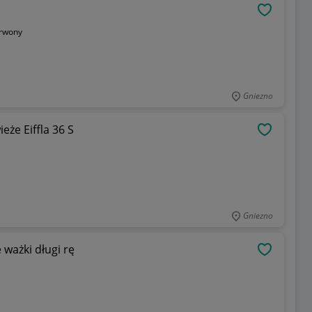
OBSERWU
rwony
Gniezno
że Eiffla 36 S
OBSERWU
Gniezno
ważki długi rę
OBSERWU