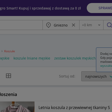
SPRAW
egro Smart! Kupuj i sprzedawaj z dostawą za 0 zł
Miasto
Wyczyść frazę
+
0
km
Odległość
szu
a
Koszule
Dodaj sw
Gdy poja
męskie
koszule lniane męskie
zestaw koszulek męskich
mailowo
wyszuki
k listy
Widok siatki
Sortuj od:
łoszenia
Letnia koszula z przewiewnej tkaniny S