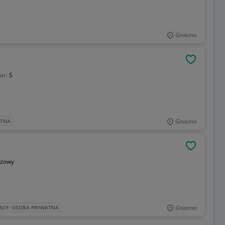
Gniezno
OBSERWU
ar:
S
Gniezno
ATNA
OBSERWU
żowy
Gniezno
ĄCY: OSOBA PRYWATNA