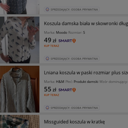
SPRZEDAJĄCY: OSOBA PRYWATNA
Koszula damska biała w skowronki dług
Marka:
Moodo
Rozmiar:
S
49
zł
KUP TERAZ
SPRZEDAJĄCY: OSOBA PRYWATNA
Lniana koszula w paski rozmiar plus siz
Marka:
H&M
Płeć:
Produkt damski
Wzór dominujący
55
zł
KUP TERAZ
SPRZEDAJĄCY: OSOBA PRYWATNA
Missguided koszula w kratkę