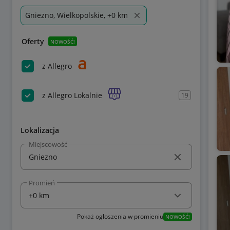
Gniezno, Wielkopolskie, +0 km
Oferty
NOWOŚĆ!
z Allegro
z Allegro Lokalnie
19
Lokalizacja
Miejscowość
Promień
Pokaż ogłoszenia w promieniu
NOWOŚĆ!