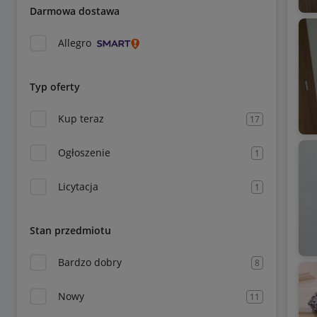
Darmowa dostawa
Allegro
Typ oferty
Kup teraz
17
Ogłoszenie
1
Licytacja
1
Stan przedmiotu
Bardzo dobry
8
Nowy
11