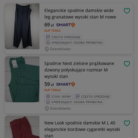
Eleganckie spodnie damskie wide
OBSE
leg granatowe wysoki stan M nowe
69
zł
KUP TERAZ
CZĘSTO SPRZEDAJE
SPRZEDAJĄCY: OSOBA PRYWATNA
Dziembówko
Spodnie Next zielone prążkowane
OBSE
dzwony połyskujące rozmiar M
wysoki stan
59
zł
KUP TERAZ
STAN: NOWY
CZĘSTO SPRZEDAJE
SPRZEDAJĄCY: OSOBA PRYWATNA
Dziembówko
New Look spodnie damskie M L 40
OBSE
eleganckie bordowe cygaretki wysoki
stan