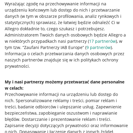
Wyrażając zgodę na przechowywanie informacji na
urządzeniu końcowym lub dostęp do nich i przetwarzanie
danych (w tym w obszarze profilowania, analiz rynkowych i
statystycznych) sprawiasz, że łatwiej będzie odnaleźć Ci w
Allegro dokładnie to, czego szukasz i potrzebujesz.
Administratorem Twoich danych osobowych będzie Allegro a
w niektórych przypadkach nasi partnerzy (
17
partnerów
), w
tym tzw. “Zaufani Partnerzy IAB Europe” (
9
partnerów
).
Przydatne informacje
Informacja o celach przetwarzania danych osobowych przez
naszych partnerów znajduje się w ich politykach ochrony
prywatności.
Jak to działa
Napisz do nas
My i nasi partnerzy możemy przetwarzać dane personalne
w celach:
Allegro Gadane dla sprzedających
Przechowywanie informacji na urządzeniu lub dostęp do
Allegro Gadane dla kupujących
nich
.
Spersonalizowane reklamy i treści, pomiar reklam i
treści, badanie odbiorców i ulepszanie usług
.
Zapewnienie
Mapa miejscowości
bezpieczeństwa, zapobieganie oszustwom i naprawianie
błędów
.
Dostarczanie i prezentowanie reklam i treści
.
Informacje prawne
Zapisanie decyzji dotyczących prywatności oraz informowanie
o nich
.
Dopasowanie i łączenie danych z innych źródeł
.