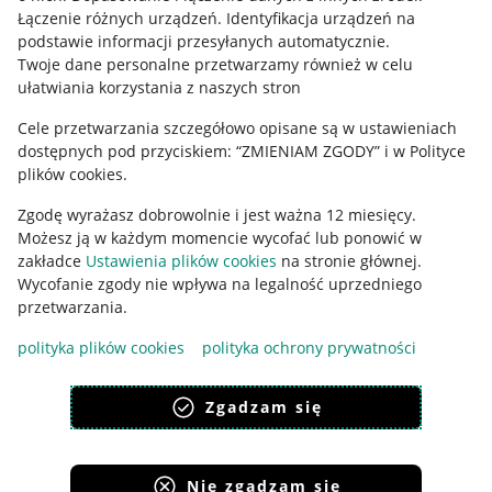
Regulamin
Łączenie różnych urządzeń
.
Identyfikacja urządzeń na
podstawie informacji przesyłanych automatycznie
.
Polityka plików "cookies"
Twoje dane personalne przetwarzamy również w celu
ułatwiania korzystania z naszych stron
Ustawienia plików "cookies"
Cele przetwarzania szczegółowo opisane są w ustawieniach
Udostępnianie lokalizacji
dostępnych pod przyciskiem: “ZMIENIAM ZGODY” i w Polityce
Informacje dla Aktu o Usługach Cyfrowych
plików cookies.
Zgodę wyrażasz dobrowolnie i jest ważna 12 miesięcy.
Pobierz aplikację
Możesz ją w każdym momencie wycofać lub ponowić w
zakładce
Ustawienia plików cookies
na stronie głównej.
Wycofanie zgody nie wpływa na legalność uprzedniego
przetwarzania.
polityka plików cookies
polityka ochrony prywatności
Zgadzam się
Nie zgadzam się