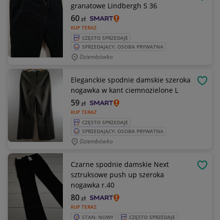
OBSE
granatowe Lindbergh S 36
60
zł
KUP TERAZ
CZĘSTO SPRZEDAJE
SPRZEDAJĄCY: OSOBA PRYWATNA
Dziembówko
Eleganckie spodnie damskie szeroka
OBSE
nogawka w kant ciemnozielone L
59
zł
KUP TERAZ
CZĘSTO SPRZEDAJE
SPRZEDAJĄCY: OSOBA PRYWATNA
Dziembówko
Czarne spodnie damskie Next
OBSE
sztruksowe push up szeroka
nogawka r.40
80
zł
KUP TERAZ
STAN: NOWY
CZĘSTO SPRZEDAJE