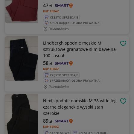
47
zł
KUP TERAZ
CZĘSTO SPRZEDAJE
SPRZEDAJĄCY: OSOBA PRYWATNA
Dziembówko
Lindbergh spodnie męskie M
OBSE
sztruksowe granatowe slim bawełna
100 casual
58
zł
KUP TERAZ
CZĘSTO SPRZEDAJE
SPRZEDAJĄCY: OSOBA PRYWATNA
Dziembówko
Next spodnie damskie M 38 wide leg
OBSE
czarne eleganckie wysoki stan
szerokie
89
zł
KUP TERAZ
STAN: NOWY
CZĘSTO SPRZEDAJE