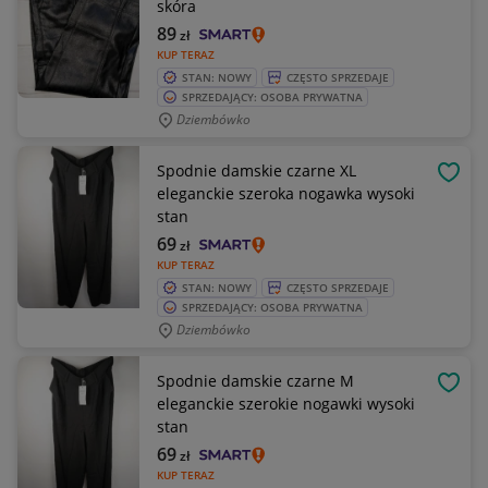
skóra
89
zł
KUP TERAZ
STAN: NOWY
CZĘSTO SPRZEDAJE
SPRZEDAJĄCY: OSOBA PRYWATNA
Dziembówko
Spodnie damskie czarne XL
OBSE
eleganckie szeroka nogawka wysoki
stan
69
zł
KUP TERAZ
STAN: NOWY
CZĘSTO SPRZEDAJE
SPRZEDAJĄCY: OSOBA PRYWATNA
Dziembówko
Spodnie damskie czarne M
OBSE
eleganckie szerokie nogawki wysoki
stan
69
zł
KUP TERAZ