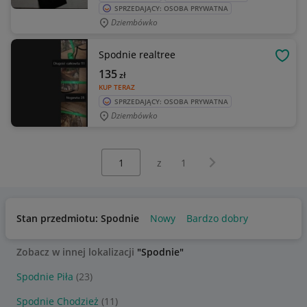
SPRZEDAJĄCY: OSOBA PRYWATNA
Dziembówko
Spodnie realtree
OBSE
135
zł
KUP TERAZ
SPRZEDAJĄCY: OSOBA PRYWATNA
Dziembówko
Wybierz stronę:
Następna strona
z
1
Stan przedmiotu: Spodnie
Nowy
Bardzo dobry
Zobacz w innej lokalizacji
"Spodnie"
Spodnie Piła
(23)
Spodnie Chodzież
(11)