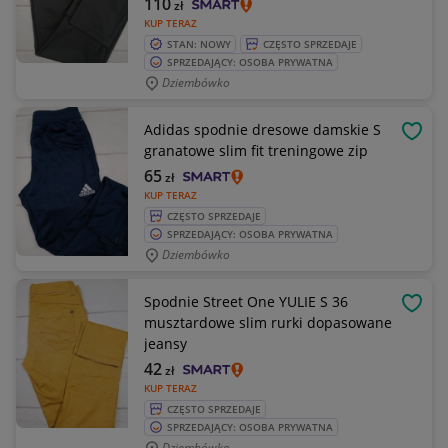
110
zł
KUP TERAZ
STAN: NOWY
CZĘSTO SPRZEDAJE
SPRZEDAJĄCY: OSOBA PRYWATNA
Dziembówko
Adidas spodnie dresowe damskie S
OBSE
granatowe slim fit treningowe zip
65
zł
KUP TERAZ
CZĘSTO SPRZEDAJE
SPRZEDAJĄCY: OSOBA PRYWATNA
Dziembówko
Spodnie Street One YULIE S 36
OBSE
musztardowe slim rurki dopasowane
jeansy
42
zł
KUP TERAZ
CZĘSTO SPRZEDAJE
SPRZEDAJĄCY: OSOBA PRYWATNA
Dziembówko