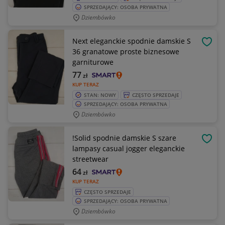
SPRZEDAJĄCY: OSOBA PRYWATNA
Dziembówko
Next eleganckie spodnie damskie S
OBSE
36 granatowe proste biznesowe
garniturowe
77
zł
KUP TERAZ
STAN: NOWY
CZĘSTO SPRZEDAJE
SPRZEDAJĄCY: OSOBA PRYWATNA
Dziembówko
!Solid spodnie damskie S szare
OBSE
lampasy casual jogger eleganckie
streetwear
64
zł
KUP TERAZ
CZĘSTO SPRZEDAJE
SPRZEDAJĄCY: OSOBA PRYWATNA
Dziembówko