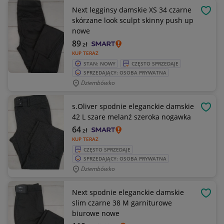
Next legginsy damskie XS 34 czarne
OBSE
skórzane look sculpt skinny push up
nowe
89
zł
KUP TERAZ
STAN: NOWY
CZĘSTO SPRZEDAJE
SPRZEDAJĄCY: OSOBA PRYWATNA
Dziembówko
s.Oliver spodnie eleganckie damskie
OBSE
42 L szare melanż szeroka nogawka
64
zł
KUP TERAZ
CZĘSTO SPRZEDAJE
SPRZEDAJĄCY: OSOBA PRYWATNA
Dziembówko
Next spodnie eleganckie damskie
OBSE
slim czarne 38 M garniturowe
biurowe nowe