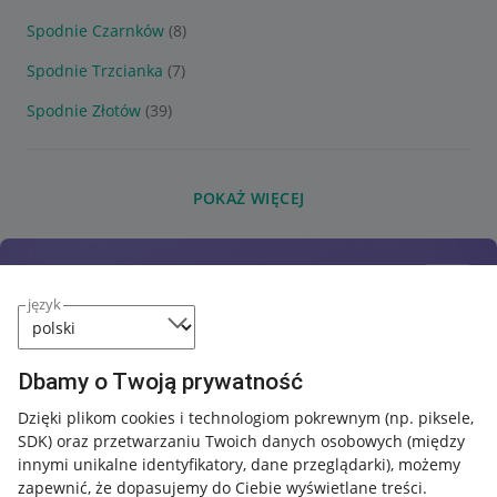
Spodnie Czarnków
(8)
Spodnie Trzcianka
(7)
Spodnie Złotów
(39)
POKAŻ WIĘCEJ
język
Dbamy o Twoją prywatność
Dzięki plikom cookies i technologiom pokrewnym
(np. piksele,
SDK)
oraz przetwarzaniu Twoich danych osobowych
(między
innymi unikalne identyfikatory, dane przeglądarki)
, możemy
zapewnić, że dopasujemy do Ciebie wyświetlane treści.