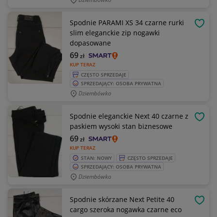
Spodnie PARAMI XS 34 czarne rurki
OBSE
slim eleganckie zip nogawki
dopasowane
69
zł
KUP TERAZ
CZĘSTO SPRZEDAJE
SPRZEDAJĄCY: OSOBA PRYWATNA
Dziembówko
Spodnie eleganckie Next 40 czarne z
OBSE
paskiem wysoki stan biznesowe
69
zł
KUP TERAZ
STAN: NOWY
CZĘSTO SPRZEDAJE
SPRZEDAJĄCY: OSOBA PRYWATNA
Dziembówko
Spodnie skórzane Next Petite 40
OBSE
cargo szeroka nogawka czarne eco