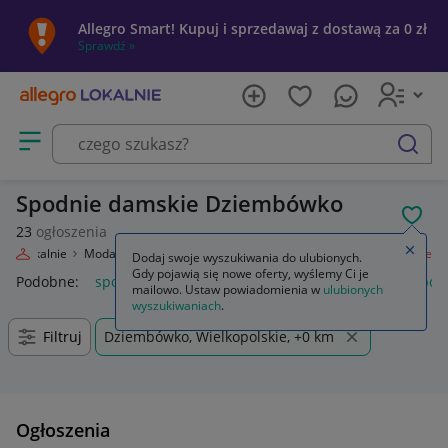
Allegro Smart! Kupuj i sprzedawaj z dostawą za 0 zł
Sprawdź »
Otwórz menu z kategoriami
szukaj
Spodnie damskie Dziembówko
POL
23
ogłoszenia
Zamkn
egro Lokalnie
Moda
Odzież, Obuwie, Dodatki
Odzież damska
Spodnie
Dodaj swoje wyszukiwania do ulubionych.
Gdy pojawią się nowe oferty, wyślemy Ci je
Podobne:
spodnie
spodnie robocze
spodnie męskie
spod
mailowo. Ustaw powiadomienia w
ulubionych
wyszukiwaniach
.
Filtruj
Dziembówko, Wielkopolskie, +0 km
Ogłoszenia