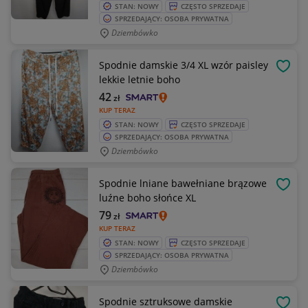
STAN: NOWY
CZĘSTO SPRZEDAJE
SPRZEDAJĄCY: OSOBA PRYWATNA
Dziembówko
Spodnie damskie 3/4 XL wzór paisley
OBSE
lekkie letnie boho
42
zł
KUP TERAZ
STAN: NOWY
CZĘSTO SPRZEDAJE
SPRZEDAJĄCY: OSOBA PRYWATNA
Dziembówko
Spodnie lniane bawełniane brązowe
OBSE
luźne boho słońce XL
79
zł
KUP TERAZ
STAN: NOWY
CZĘSTO SPRZEDAJE
SPRZEDAJĄCY: OSOBA PRYWATNA
Dziembówko
Spodnie sztruksowe damskie