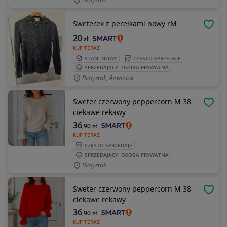
Sweterek z perełkami nowy rM
OBSE
20
zł
KUP TERAZ
STAN: NOWY
CZĘSTO SPRZEDAJE
SPRZEDAJĄCY: OSOBA PRYWATNA
Białystok, Antoniuk
Sweter czerwony peppercorn M 38
OBSE
ciekawe rekawy
36
,90
zł
KUP TERAZ
CZĘSTO SPRZEDAJE
SPRZEDAJĄCY: OSOBA PRYWATNA
Białystok
Sweter czerwony peppercorn M 38
OBSE
ciekawe rekawy
36
,90
zł
KUP TERAZ