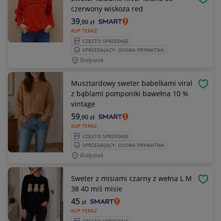
OBSE
czerwony wiskoza red
39
,90
zł
KUP TERAZ
CZĘSTO SPRZEDAJE
SPRZEDAJĄCY: OSOBA PRYWATNA
Białystok
Musztardowy sweter babelkami viral
OBSE
z bąblami pomponiki bawełna 10 %
vintage
59
,90
zł
KUP TERAZ
CZĘSTO SPRZEDAJE
SPRZEDAJĄCY: OSOBA PRYWATNA
Białystok
Sweter z misiami czarny z wełna L M
OBSE
38 40 miś misie
45
zł
KUP TERAZ