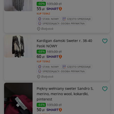
139
,00 zł
-60%
55
zł
KUP TERAZ
STAN: NOWY
CZĘSTO SPRZEDAJE
SPRZEDAJĄCY: OSOBA PRYWATNA
Białystok
Kardigan damski Sweter r. 38-40
OBSE
Paski NOWY
189
,00 zł
-68%
60
zł
KUP TERAZ
STAN: NOWY
CZĘSTO SPRZEDAJE
SPRZEDAJĄCY: OSOBA PRYWATNA
Białystok
Piękny wełniany sweter Sandro S,
OBSE
merino, merino wool, kokardki,
pinterest
139
,00 zł
-64%
50
zł