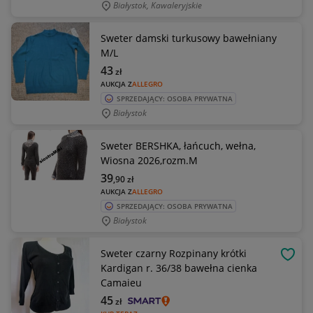
Białystok, Kawaleryjskie
Sweter damski turkusowy bawełniany
M/L
43
zł
AUKCJA Z
ALLEGRO
SPRZEDAJĄCY: OSOBA PRYWATNA
Białystok
Sweter BERSHKA, łańcuch, wełna,
Wiosna 2026,rozm.M
39
,90
zł
AUKCJA Z
ALLEGRO
SPRZEDAJĄCY: OSOBA PRYWATNA
Białystok
Sweter czarny Rozpinany krótki
OBSE
Kardigan r. 36/38 bawełna cienka
Camaieu
45
zł