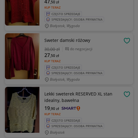
47
,50
zł
KUP TERAZ
CZĘSTO SPRZEDAJE
SPRZEDAJĄCY: OSOBA PRYWATNA
Białystok, Wygoda
Sweter damski różowy
OBSE
30
,00 zł
do negocjacji
27
,50
zł
KUP TERAZ
CZĘSTO SPRZEDAJE
SPRZEDAJĄCY: OSOBA PRYWATNA
Białystok, Wygoda
Lekki sweterek RESERVED XL stan
OBSE
idealny, bawełna
19
,90
zł
KUP TERAZ
CZĘSTO SPRZEDAJE
SPRZEDAJĄCY: OSOBA PRYWATNA
Białystok