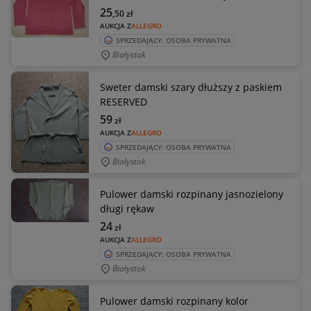
25
,50
zł
AUKCJA Z
ALLEGRO
SPRZEDAJĄCY: OSOBA PRYWATNA
Białystok
Sweter damski szary dłuższy z paskiem
RESERVED
59
zł
AUKCJA Z
ALLEGRO
SPRZEDAJĄCY: OSOBA PRYWATNA
Białystok
Pulower damski rozpinany jasnozielony
długi rękaw
24
zł
AUKCJA Z
ALLEGRO
SPRZEDAJĄCY: OSOBA PRYWATNA
Białystok
Pulower damski rozpinany kolor