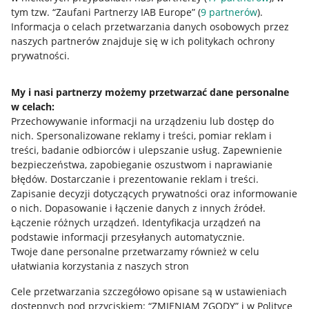
tym tzw. “Zaufani Partnerzy IAB Europe” (
9
partnerów
).
Przydatne informacje
Informacja o celach przetwarzania danych osobowych przez
naszych partnerów znajduje się w ich politykach ochrony
prywatności.
Jak to działa
Napisz do nas
My i nasi partnerzy możemy przetwarzać dane personalne
w celach:
Allegro Gadane dla sprzedających
Przechowywanie informacji na urządzeniu lub dostęp do
Allegro Gadane dla kupujących
nich
.
Spersonalizowane reklamy i treści, pomiar reklam i
treści, badanie odbiorców i ulepszanie usług
.
Zapewnienie
Mapa miejscowości
bezpieczeństwa, zapobieganie oszustwom i naprawianie
błędów
.
Dostarczanie i prezentowanie reklam i treści
.
Informacje prawne
Zapisanie decyzji dotyczących prywatności oraz informowanie
o nich
.
Dopasowanie i łączenie danych z innych źródeł
.
Regulamin
Łączenie różnych urządzeń
.
Identyfikacja urządzeń na
podstawie informacji przesyłanych automatycznie
.
Polityka plików "cookies"
Twoje dane personalne przetwarzamy również w celu
ułatwiania korzystania z naszych stron
Ustawienia plików "cookies"
Cele przetwarzania szczegółowo opisane są w ustawieniach
Udostępnianie lokalizacji
dostępnych pod przyciskiem: “ZMIENIAM ZGODY” i w Polityce