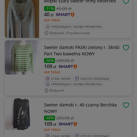
Miękki szary sweter firmy Reserved
OBSE
45
,00 zł
-11%
40
zł
KUP TERAZ
SPRZEDAJĄCY: OSOBA PRYWATNA
Białystok, Przydworcowe
Sweter damski PASKI zielony r. 38/40
OBSE
Part Two bawełna NOWY
249
,00 zł
-56%
109
zł
KUP TERAZ
STAN: NOWY
CZĘSTO SPRZEDAJE
SPRZEDAJĄCY: OSOBA PRYWATNA
Białystok
Sweter damski r. 40 czarny Bershka
OBSE
NOWY
209
,90 zł
-48%
109
zł
KUP TERAZ
STAN: NOWY
CZĘSTO SPRZEDAJE