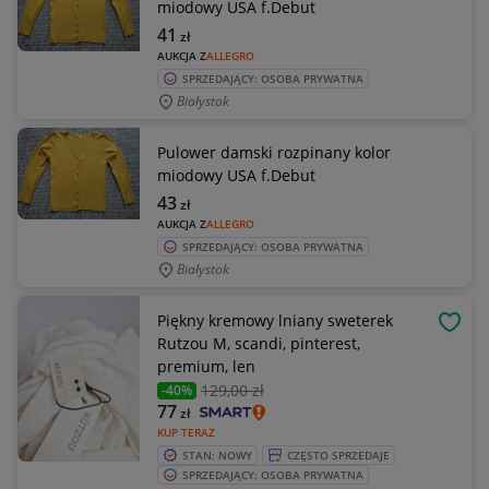
miodowy USA f.Debut
41
zł
AUKCJA Z
ALLEGRO
SPRZEDAJĄCY: OSOBA PRYWATNA
Białystok
Pulower damski rozpinany kolor
miodowy USA f.Debut
43
zł
AUKCJA Z
ALLEGRO
SPRZEDAJĄCY: OSOBA PRYWATNA
Białystok
Piękny kremowy lniany sweterek
OBSE
Rutzou M, scandi, pinterest,
premium, len
129
,00 zł
-40%
77
zł
KUP TERAZ
STAN: NOWY
CZĘSTO SPRZEDAJE
SPRZEDAJĄCY: OSOBA PRYWATNA