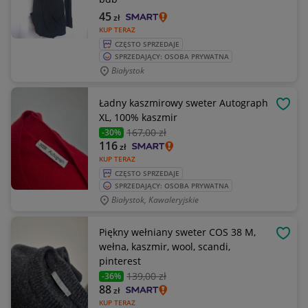
45
zł
KUP TERAZ
CZĘSTO SPRZEDAJE
SPRZEDAJĄCY: OSOBA PRYWATNA
Białystok
Ładny kaszmirowy sweter Autograph
OBSE
XL, 100% kaszmir
167
,00 zł
-30%
116
zł
KUP TERAZ
CZĘSTO SPRZEDAJE
SPRZEDAJĄCY: OSOBA PRYWATNA
Białystok, Kawaleryjskie
Piękny wełniany sweter COS 38 M,
OBSE
wełna, kaszmir, wool, scandi,
pinterest
139
,00 zł
-36%
88
zł
KUP TERAZ