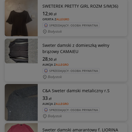
SWETEREK PRETTY GIRL ROZM S/M(36)
12
,90
zł
OFERTA Z
ALLEGRO
SPRZEDAJĄCY: OSOBA PRYWATNA
Białystok
Sweter damski z domieszką wełny
brązowy CAMAIEU
28
,50
zł
AUKCJA Z
ALLEGRO
SPRZEDAJĄCY: OSOBA PRYWATNA
Białystok
C&A Sweter damski metaliczny r.S
33
zł
AUKCJA Z
ALLEGRO
SPRZEDAJĄCY: OSOBA PRYWATNA
Białystok
Sweter damski amarantowy f. LIORINA