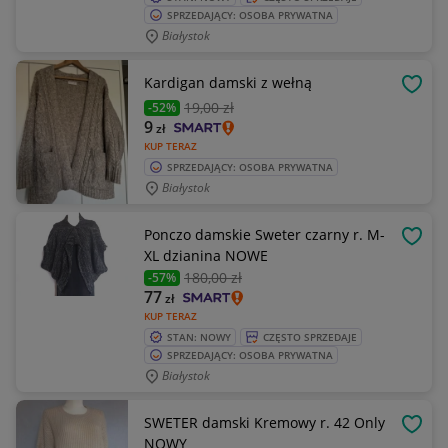
SPRZEDAJĄCY: OSOBA PRYWATNA
Białystok
Kardigan damski z wełną
OBSE
19
,00 zł
-52%
9
zł
KUP TERAZ
SPRZEDAJĄCY: OSOBA PRYWATNA
Białystok
Ponczo damskie Sweter czarny r. M-
OBSE
XL dzianina NOWE
180
,00 zł
-57%
77
zł
KUP TERAZ
STAN: NOWY
CZĘSTO SPRZEDAJE
SPRZEDAJĄCY: OSOBA PRYWATNA
Białystok
SWETER damski Kremowy r. 42 Only
OBSE
NOWY