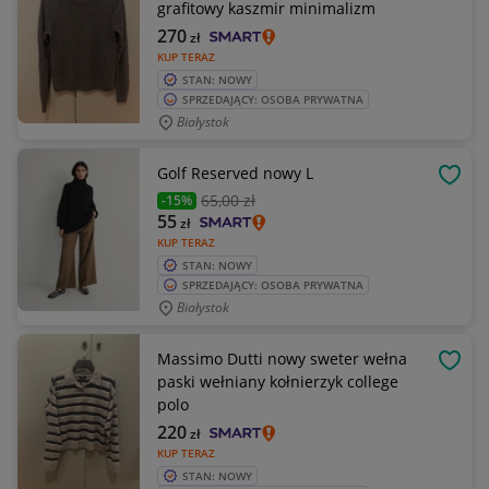
grafitowy kaszmir minimalizm
270
zł
KUP TERAZ
STAN: NOWY
SPRZEDAJĄCY: OSOBA PRYWATNA
Białystok
Golf Reserved nowy L
OBSE
65
,00 zł
-15%
55
zł
KUP TERAZ
STAN: NOWY
SPRZEDAJĄCY: OSOBA PRYWATNA
Białystok
Massimo Dutti nowy sweter wełna
OBSE
paski wełniany kołnierzyk college
polo
220
zł
KUP TERAZ
STAN: NOWY