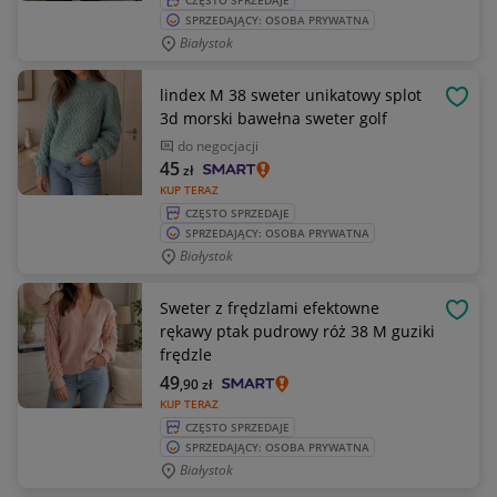
CZĘSTO SPRZEDAJE
SPRZEDAJĄCY: OSOBA PRYWATNA
Białystok
lindex M 38 sweter unikatowy splot
OBSE
3d morski bawełna sweter golf
do negocjacji
45
zł
KUP TERAZ
CZĘSTO SPRZEDAJE
SPRZEDAJĄCY: OSOBA PRYWATNA
Białystok
Sweter z frędzlami efektowne
OBSE
rękawy ptak pudrowy róż 38 M guziki
frędzle
49
,90
zł
KUP TERAZ
CZĘSTO SPRZEDAJE
SPRZEDAJĄCY: OSOBA PRYWATNA
Białystok