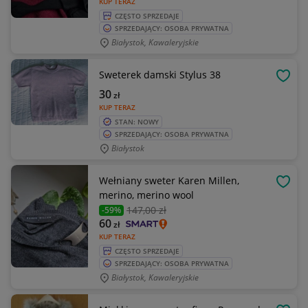
KUP TERAZ
CZĘSTO SPRZEDAJE
SPRZEDAJĄCY: OSOBA PRYWATNA
Białystok, Kawaleryjskie
Sweterek damski Stylus 38
OBSE
30
zł
KUP TERAZ
STAN: NOWY
SPRZEDAJĄCY: OSOBA PRYWATNA
Białystok
Wełniany sweter Karen Millen,
OBSE
merino, merino wool
147
,00 zł
-59%
60
zł
KUP TERAZ
CZĘSTO SPRZEDAJE
SPRZEDAJĄCY: OSOBA PRYWATNA
Białystok, Kawaleryjskie