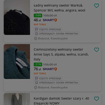
Ładny wełniany sweter Marks&
OBSE
Spencer M/L wełna, angora, wool
100
,00 zł
-54%
46
zł
KUP TERAZ
CZĘSTO SPRZEDAJE
SPRZEDAJĄCY: OSOBA PRYWATNA
Białystok, Kawaleryjskie
Ciemnozielony wełniany sweter
OBSE
Arnie Says S, alpaka, wełna, scandi,
Italy
156
,00 zł
-51%
76
zł
KUP TERAZ
CZĘSTO SPRZEDAJE
SPRZEDAJĄCY: OSOBA PRYWATNA
Białystok, Kawaleryjskie
Kardigan damski Sweter szary r. 40
OBSE
Elegancki NOWY