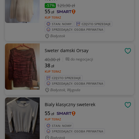
129
,90 zł
-57%
55
zł
KUP TERAZ
STAN: NOWY
CZĘSTO SPRZEDAJE
SPRZEDAJĄCY: OSOBA PRYWATNA
Białystok
Sweter damski Orsay
OBSE
40
,00 zł
do negocjacji
38
zł
KUP TERAZ
CZĘSTO SPRZEDAJE
SPRZEDAJĄCY: OSOBA PRYWATNA
Białystok, Wygoda
Bialy klasyczny sweterek
OBSE
55
zł
KUP TERAZ
STAN: NOWY
SPRZEDAJĄCY: OSOBA PRYWATNA
Białystok