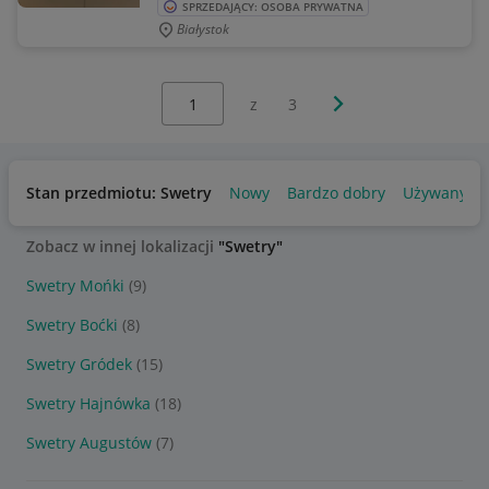
SPRZEDAJĄCY: OSOBA PRYWATNA
Białystok
Wybierz stronę:
Następna strona
z
3
Stan przedmiotu: Swetry
Nowy
Bardzo dobry
Używany
Zobacz w innej lokalizacji
"Swetry"
Swetry Mońki
(9)
Swetry Boćki
(8)
Swetry Gródek
(15)
Swetry Hajnówka
(18)
Swetry Augustów
(7)