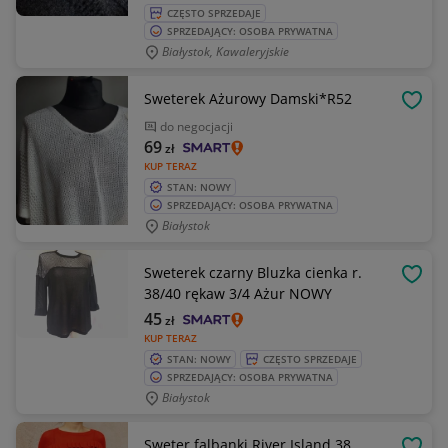
CZĘSTO SPRZEDAJE
SPRZEDAJĄCY: OSOBA PRYWATNA
Białystok, Kawaleryjskie
Sweterek Ażurowy Damski*R52
OBSE
do negocjacji
69
zł
KUP TERAZ
STAN: NOWY
SPRZEDAJĄCY: OSOBA PRYWATNA
Białystok
Sweterek czarny Bluzka cienka r.
OBSE
38/40 rękaw 3/4 Ażur NOWY
45
zł
KUP TERAZ
STAN: NOWY
CZĘSTO SPRZEDAJE
SPRZEDAJĄCY: OSOBA PRYWATNA
Białystok
Sweter falbanki River Island 38