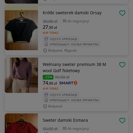
Krótki sweterek damski Orsay
OBSE
30
,00 zł
do negocjacji
27
,50
zł
KUP TERAZ
CZĘSTO SPRZEDAJE
SPRZEDAJĄCY: OSOBA PRYWATNA
Białystok, Wygoda
Wełniany sweter premium 38 M
OBSE
wool Golf fioletowy
99
,90 zł
-25%
74
,90
zł
KUP TERAZ
CZĘSTO SPRZEDAJE
SPRZEDAJĄCY: OSOBA PRYWATNA
Białystok
Sweter damski Esmara
OBSE
50
,00 zł
do negocjacji