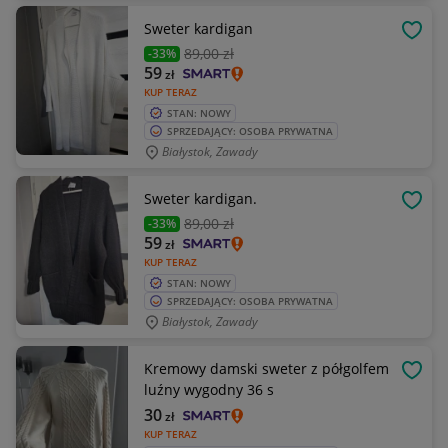
Sweter kardigan
OBSE
89
,00 zł
-33%
59
zł
KUP TERAZ
STAN: NOWY
SPRZEDAJĄCY: OSOBA PRYWATNA
Białystok, Zawady
Sweter kardigan.
OBSE
89
,00 zł
-33%
59
zł
KUP TERAZ
STAN: NOWY
SPRZEDAJĄCY: OSOBA PRYWATNA
Białystok, Zawady
Kremowy damski sweter z półgolfem
OBSE
luźny wygodny 36 s
30
zł
KUP TERAZ