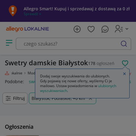
Allegro Smart! Kupuj i sprzedawaj z dostawą za 0 zł
Sprawdź »
Otwórz menu z kategoriami
szukaj
Swetry damskie Białystok
178
ogłoszeń
POL
legro Lokalnie
Moda
Odzież, Obuwie, Dodatki
Odzież damska
Swetry
Zamkn
Dodaj swoje wyszukiwania do ulubionych.
Gdy pojawią się nowe oferty, wyślemy Ci je
Podobne:
swetry
damskie swetry rozpinane
swetry damski
mailowo. Ustaw powiadomienia w
ulubionych
wyszukiwaniach
.
Filtruj
Białystok, Podlaskie, +0 km
Ogłoszenia