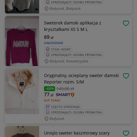
SPRZEDAJĄCY: OSOBA PRYWATNA
Białystok, Białystok
Sweterek damski aplikacja z
OBSE
kryształkami XS S M L
69
zł
OGŁOSZENIE
STAN: NOWY
SPRZEDAJĄCY: OSOBA PRYWATNA
Białystok, Kawaleryjskie
Oryginalny, ocieplany sweter damski
OBSE
Reporter rozm. S/M
149
,00 zł
-48%
77
zł
KUP TERAZ
CZĘSTO SPRZEDAJE
SPRZEDAJĄCY: OSOBA PRYWATNA
Białystok
Uniqlo sweter kaszmirowy szary
OBSE