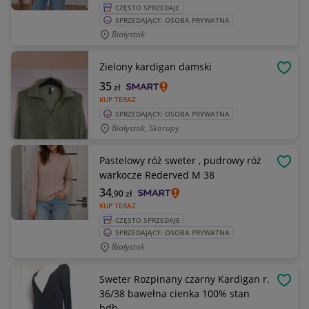
CZĘSTO SPRZEDAJE
SPRZEDAJĄCY: OSOBA PRYWATNA
Białystok
Zielony kardigan damski
OBSE
35
zł
KUP TERAZ
SPRZEDAJĄCY: OSOBA PRYWATNA
Białystok, Skorupy
Pastelowy róż sweter , pudrowy róż
OBSE
warkocze Rederved M 38
34
,90
zł
KUP TERAZ
CZĘSTO SPRZEDAJE
SPRZEDAJĄCY: OSOBA PRYWATNA
Białystok
Sweter Rozpinany czarny Kardigan r.
OBSE
36/38 bawełna cienka 100% stan
bdb