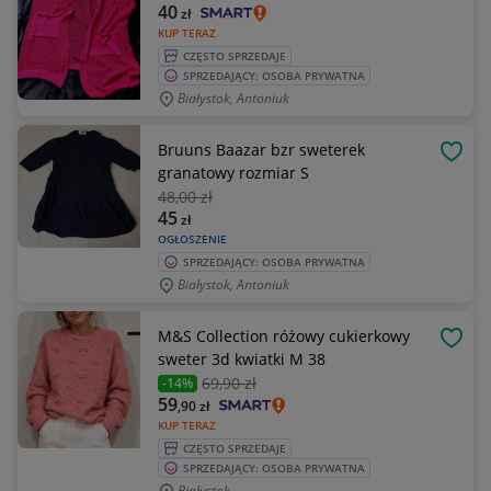
40
zł
KUP TERAZ
CZĘSTO SPRZEDAJE
SPRZEDAJĄCY: OSOBA PRYWATNA
Białystok, Antoniuk
Bruuns Baazar bzr sweterek
OBSE
granatowy rozmiar S
48
,00 zł
45
zł
OGŁOSZENIE
SPRZEDAJĄCY: OSOBA PRYWATNA
Białystok, Antoniuk
M&S Collection różowy cukierkowy
OBSE
sweter 3d kwiatki M 38
69
,90 zł
-14%
59
,90
zł
KUP TERAZ
CZĘSTO SPRZEDAJE
SPRZEDAJĄCY: OSOBA PRYWATNA
Białystok