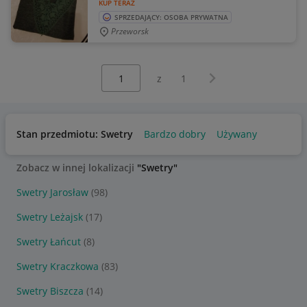
KUP TERAZ
SPRZEDAJĄCY: OSOBA PRYWATNA
Przeworsk
Wybierz stronę:
Następna strona
z
1
Stan przedmiotu: Swetry
Bardzo dobry
Używany
Zobacz w innej lokalizacji
"Swetry"
Swetry Jarosław
(98)
Swetry Leżajsk
(17)
Swetry Łańcut
(8)
Swetry Kraczkowa
(83)
Swetry Biszcza
(14)