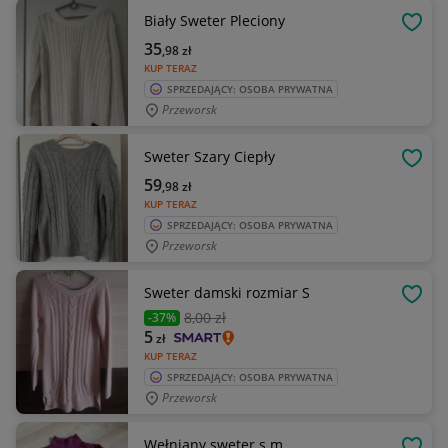
Biały Sweter Pleciony
OBSE
35
,98
zł
KUP TERAZ
SPRZEDAJĄCY: OSOBA PRYWATNA
Przeworsk
Sweter Szary Ciepły
OBSE
59
,98
zł
KUP TERAZ
SPRZEDAJĄCY: OSOBA PRYWATNA
Przeworsk
Sweter damski rozmiar S
OBSE
8
,00 zł
-37%
5
zł
KUP TERAZ
SPRZEDAJĄCY: OSOBA PRYWATNA
Przeworsk
Wełniany sweter s m