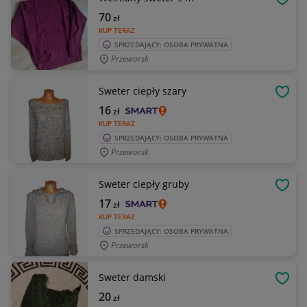
OBSE
70
zł
KUP TERAZ
SPRZEDAJĄCY: OSOBA PRYWATNA
Przeworsk
Sweter ciepły szary
OBSE
16
zł
KUP TERAZ
SPRZEDAJĄCY: OSOBA PRYWATNA
Przeworsk
Sweter ciepły gruby
OBSE
17
zł
KUP TERAZ
SPRZEDAJĄCY: OSOBA PRYWATNA
Przeworsk
Sweter damski
OBSE
20
zł