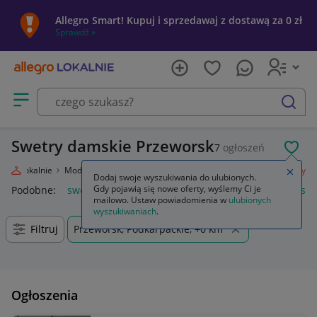
Allegro Smart! Kupuj i sprzedawaj z dostawą za 0 zł
Sprawdź »
Otwórz menu z kategoriami
szukaj
Swetry damskie Przeworsk
7
ogłoszeń
POL
legro Lokalnie
Moda
Odzież, Obuwie, Dodatki
Odzież damska
Swetry
Zamkn
Dodaj swoje wyszukiwania do ulubionych.
Gdy pojawią się nowe oferty, wyślemy Ci je
Podobne:
swetry
damskie swetry rozpinane
swetry damski
mailowo. Ustaw powiadomienia w
ulubionych
wyszukiwaniach
.
Filtruj
Przeworsk, Podkarpackie, +0 km
Ogłoszenia