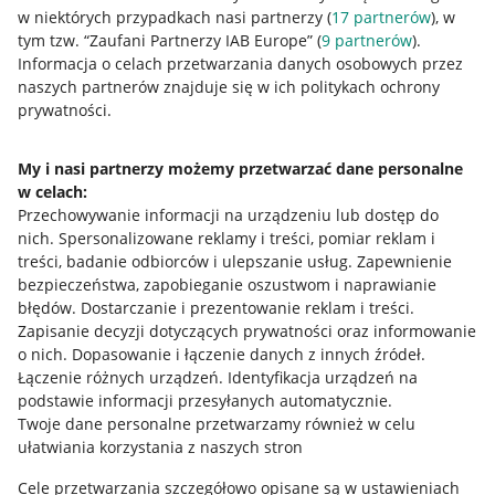
w niektórych przypadkach nasi partnerzy (
17
partnerów
), w
tym tzw. “Zaufani Partnerzy IAB Europe” (
9
partnerów
).
Przydatne informacje
Informacja o celach przetwarzania danych osobowych przez
naszych partnerów znajduje się w ich politykach ochrony
prywatności.
Jak to działa
Napisz do nas
My i nasi partnerzy możemy przetwarzać dane personalne
w celach:
Allegro Gadane dla sprzedających
Przechowywanie informacji na urządzeniu lub dostęp do
Allegro Gadane dla kupujących
nich
.
Spersonalizowane reklamy i treści, pomiar reklam i
treści, badanie odbiorców i ulepszanie usług
.
Zapewnienie
Mapa miejscowości
bezpieczeństwa, zapobieganie oszustwom i naprawianie
błędów
.
Dostarczanie i prezentowanie reklam i treści
.
Informacje prawne
Zapisanie decyzji dotyczących prywatności oraz informowanie
o nich
.
Dopasowanie i łączenie danych z innych źródeł
.
Regulamin
Łączenie różnych urządzeń
.
Identyfikacja urządzeń na
podstawie informacji przesyłanych automatycznie
.
Polityka plików "cookies"
Twoje dane personalne przetwarzamy również w celu
ułatwiania korzystania z naszych stron
Ustawienia plików "cookies"
Cele przetwarzania szczegółowo opisane są w ustawieniach
Udostępnianie lokalizacji