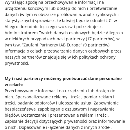
Wyrażając zgodę na przechowywanie informacji na
urządzeniu końcowym lub dostęp do nich i przetwarzanie
danych (w tym w obszarze profilowania, analiz rynkowych i
statystycznych) sprawiasz, że łatwiej będzie odnaleźć Ci w
Allegro dokładnie to, czego szukasz i potrzebujesz.
Administratorem Twoich danych osobowych będzie Allegro a
w niektórych przypadkach nasi partnerzy (
17
partnerów
), w
tym tzw. “Zaufani Partnerzy IAB Europe” (
9
partnerów
).
Przydatne informacje
Informacja o celach przetwarzania danych osobowych przez
naszych partnerów znajduje się w ich politykach ochrony
prywatności.
Jak to działa
Napisz do nas
My i nasi partnerzy możemy przetwarzać dane personalne
w celach:
Allegro Gadane dla sprzedających
Przechowywanie informacji na urządzeniu lub dostęp do
Allegro Gadane dla kupujących
nich
.
Spersonalizowane reklamy i treści, pomiar reklam i
treści, badanie odbiorców i ulepszanie usług
.
Zapewnienie
Mapa miejscowości
bezpieczeństwa, zapobieganie oszustwom i naprawianie
błędów
.
Dostarczanie i prezentowanie reklam i treści
.
Informacje prawne
Zapisanie decyzji dotyczących prywatności oraz informowanie
o nich
.
Dopasowanie i łączenie danych z innych źródeł
.