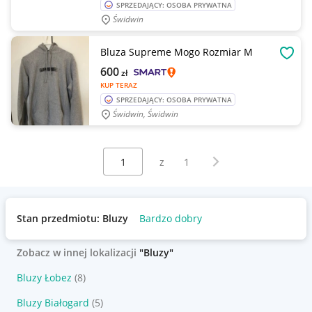
SPRZEDAJĄCY: OSOBA PRYWATNA
Świdwin
Bluza Supreme Mogo Rozmiar M
OBSE
600
zł
KUP TERAZ
SPRZEDAJĄCY: OSOBA PRYWATNA
Świdwin, Świdwin
Wybierz stronę:
Następna strona
z
1
Stan przedmiotu: Bluzy
Bardzo dobry
Zobacz w innej lokalizacji
"Bluzy"
Bluzy Łobez
(8)
Bluzy Białogard
(5)