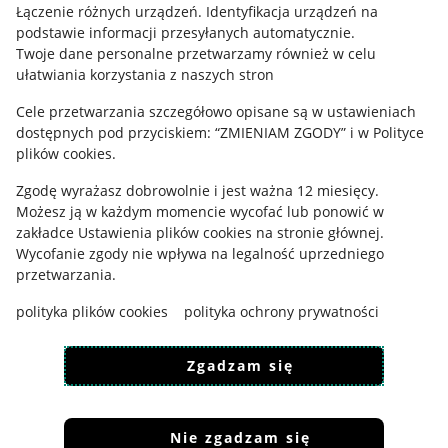
Regulamin
Łączenie różnych urządzeń
.
Identyfikacja urządzeń na
podstawie informacji przesyłanych automatycznie
.
Polityka plików "cookies"
Twoje dane personalne przetwarzamy również w celu
ułatwiania korzystania z naszych stron
Ustawienia plików "cookies"
Cele przetwarzania szczegółowo opisane są w ustawieniach
Udostępnianie lokalizacji
dostępnych pod przyciskiem: “ZMIENIAM ZGODY” i w Polityce
Informacje dla Aktu o Usługach Cyfrowych
plików cookies.
Zgodę wyrażasz dobrowolnie i jest ważna 12 miesięcy.
Pobierz aplikację
Możesz ją w każdym momencie wycofać lub ponowić w
zakładce
Ustawienia plików cookies
na stronie głównej.
Wycofanie zgody nie wpływa na legalność uprzedniego
przetwarzania.
polityka plików cookies
polityka ochrony prywatności
Zgadzam się
Nie zgadzam się
Korzystanie z serwisu oznacza akceptację
regulaminu
.