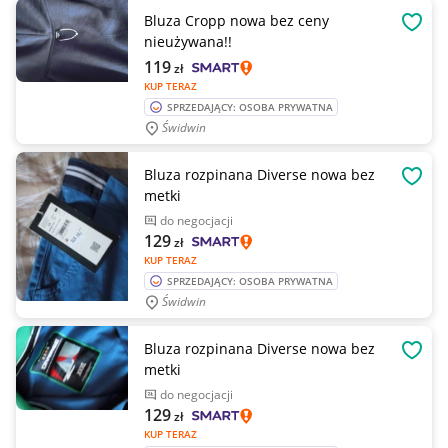
Bluza Cropp nowa bez ceny
OBSE
nieużywana!!
119
zł
KUP TERAZ
SPRZEDAJĄCY: OSOBA PRYWATNA
Świdwin
Bluza rozpinana Diverse nowa bez
OBSE
metki
do negocjacji
129
zł
KUP TERAZ
SPRZEDAJĄCY: OSOBA PRYWATNA
Świdwin
Bluza rozpinana Diverse nowa bez
OBSE
metki
do negocjacji
129
zł
KUP TERAZ