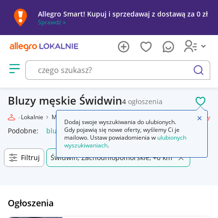
Allegro Smart! Kupuj i sprzedawaj z dostawą za 0 zł
Sprawdź »
Otwórz menu z kategoriami
szukaj
Bluzy męskie Świdwin
4
ogłoszenia
POL
Allegro Lokalnie
Moda
Odzież, Obuwie, Dodatki
Odzież męska
Bluzy
Zamkn
Dodaj swoje wyszukiwania do ulubionych.
Gdy pojawią się nowe oferty, wyślemy Ci je
Podobne:
bluza
bluza nike
bluzy męskie
bluza dla par
mailowo. Ustaw powiadomienia w
ulubionych
wyszukiwaniach
.
Filtruj
Świdwin, Zachodniopomorskie, +0 km
Ogłoszenia