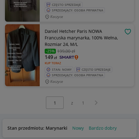
CZĘSTO SPRZEDAJE
SPRZEDAJĄCY: OSOBA PRYWATNA
Kaczyce
Daniel Hetcher Paris NOWA
OBSE
Francuska marynarka, 100% Wełna,
Rozmiar 24, M/L
199
,00 zł
-25%
149
zł
KUP TERAZ
STAN: NOWY
CZĘSTO SPRZEDAJE
SPRZEDAJĄCY: OSOBA PRYWATNA
Kaczyce
Wybierz stronę:
Następna strona
z
1
Stan przedmiotu: Marynarki
Nowy
Bardzo dobry