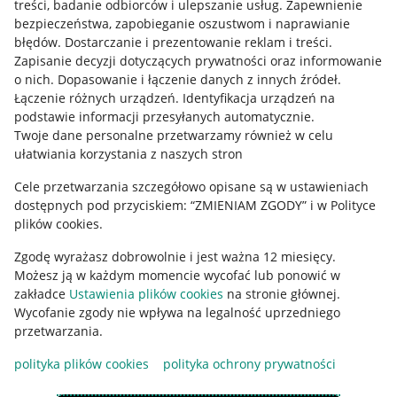
treści, badanie odbiorców i ulepszanie usług
.
Zapewnienie
Mapa miejscowości
bezpieczeństwa, zapobieganie oszustwom i naprawianie
błędów
.
Dostarczanie i prezentowanie reklam i treści
.
Informacje prawne
Zapisanie decyzji dotyczących prywatności oraz informowanie
o nich
.
Dopasowanie i łączenie danych z innych źródeł
.
Regulamin
Łączenie różnych urządzeń
.
Identyfikacja urządzeń na
podstawie informacji przesyłanych automatycznie
.
Polityka plików "cookies"
Twoje dane personalne przetwarzamy również w celu
ułatwiania korzystania z naszych stron
Ustawienia plików "cookies"
Cele przetwarzania szczegółowo opisane są w ustawieniach
Udostępnianie lokalizacji
dostępnych pod przyciskiem: “ZMIENIAM ZGODY” i w Polityce
Informacje dla Aktu o Usługach Cyfrowych
plików cookies.
Zgodę wyrażasz dobrowolnie i jest ważna 12 miesięcy.
Pobierz aplikację
Możesz ją w każdym momencie wycofać lub ponowić w
zakładce
Ustawienia plików cookies
na stronie głównej.
Wycofanie zgody nie wpływa na legalność uprzedniego
przetwarzania.
polityka plików cookies
polityka ochrony prywatności