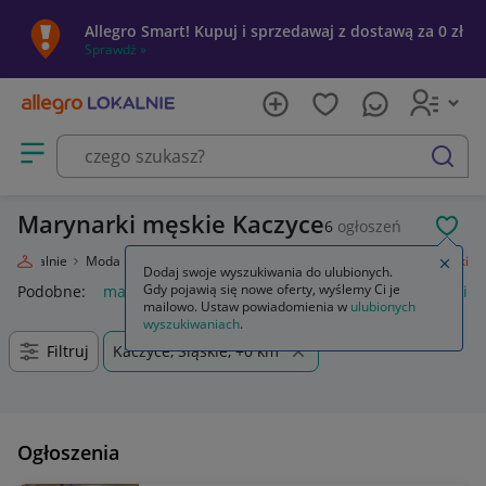
Allegro Smart! Kupuj i sprzedawaj z dostawą za 0 zł
Sprawdź »
Otwórz menu z kategoriami
szukaj
Marynarki męskie Kaczyce
6
ogłoszeń
POL
gro Lokalnie
Moda
Odzież, Obuwie, Dodatki
Odzież męska
Marynarki
Zamkn
Dodaj swoje wyszukiwania do ulubionych.
Gdy pojawią się nowe oferty, wyślemy Ci je
Podobne:
marynarki i zakiety
marynarka
marynarki i zakie
mailowo. Ustaw powiadomienia w
ulubionych
wyszukiwaniach
.
Filtruj
Kaczyce, Śląskie, +0 km
Ogłoszenia