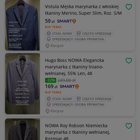
Vistula Męska marynarka z włoskiej
OBSE
tkaniny Merino, Super Slim, Roz. S/M
59
zł
KUP TERAZ
STAN: NOWY
CZĘSTO SPRZEDAJE
SPRZEDAJĄCY: OSOBA PRYWATNA
Kaczyce
Hugo Boss NOWA Elegancka
OBSE
marynarka z tkaniny lniano-
wełnianej, 55% Len, 48
249
,00 zł
-32%
169
zł
KUP TERAZ
STAN: NOWY
CZĘSTO SPRZEDAJE
SPRZEDAJĄCY: OSOBA PRYWATNA
Kaczyce
NOWA Roy Robson Niemiecka
OBSE
marynarka z tkaniny wełnianej,
Rozmiar 48