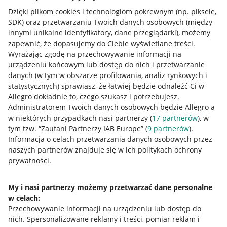
Dzięki plikom cookies i technologiom pokrewnym
(np. piksele,
SDK)
oraz przetwarzaniu Twoich danych osobowych
(między
innymi unikalne identyfikatory, dane przeglądarki)
, możemy
zapewnić, że dopasujemy do Ciebie wyświetlane treści.
Wyrażając zgodę na przechowywanie informacji na
urządzeniu końcowym lub dostęp do nich i przetwarzanie
danych (w tym w obszarze profilowania, analiz rynkowych i
statystycznych) sprawiasz, że łatwiej będzie odnaleźć Ci w
Allegro dokładnie to, czego szukasz i potrzebujesz.
Administratorem Twoich danych osobowych będzie Allegro a
w niektórych przypadkach nasi partnerzy (
17
partnerów
), w
tym tzw. “Zaufani Partnerzy IAB Europe” (
9
partnerów
).
Przydatne informacje
Informacja o celach przetwarzania danych osobowych przez
naszych partnerów znajduje się w ich politykach ochrony
prywatności.
Jak to działa
Napisz do nas
My i nasi partnerzy możemy przetwarzać dane personalne
w celach:
Allegro Gadane dla sprzedających
Przechowywanie informacji na urządzeniu lub dostęp do
Allegro Gadane dla kupujących
nich
.
Spersonalizowane reklamy i treści, pomiar reklam i