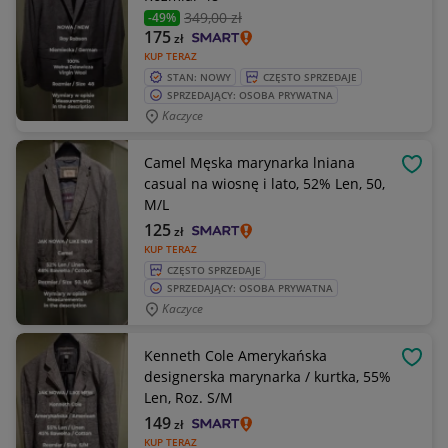
349
,00 zł
-49%
175
zł
KUP TERAZ
STAN: NOWY
CZĘSTO SPRZEDAJE
SPRZEDAJĄCY: OSOBA PRYWATNA
Kaczyce
Camel Męska marynarka lniana
OBSE
casual na wiosnę i lato, 52% Len, 50,
M/L
125
zł
KUP TERAZ
CZĘSTO SPRZEDAJE
SPRZEDAJĄCY: OSOBA PRYWATNA
Kaczyce
Kenneth Cole Amerykańska
OBSE
designerska marynarka / kurtka, 55%
Len, Roz. S/M
149
zł
KUP TERAZ