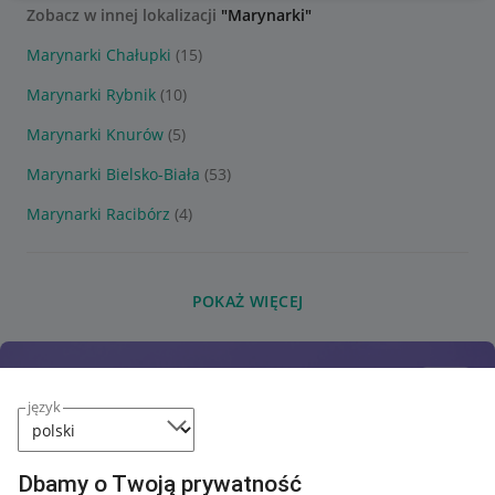
Zobacz w innej lokalizacji
"Marynarki"
Marynarki Chałupki
(15)
Marynarki Rybnik
(10)
Marynarki Knurów
(5)
Marynarki Bielsko-Biała
(53)
Marynarki Racibórz
(4)
POKAŻ WIĘCEJ
język
Dbamy o Twoją prywatność