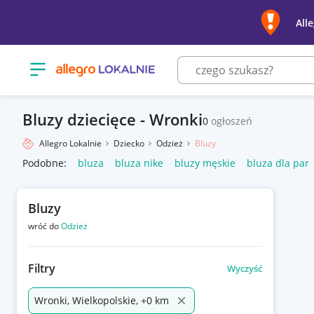
All
Otwórz menu z kategoriami
Bluzy dziecięce - Wronki
0
ogłoszeń
Allegro Lokalnie
Dziecko
Odzież
Bluzy
Podobne:
bluza
bluza nike
bluzy męskie
bluza dla par
Bluzy
wróć do
Odzież
Filtry
Wyczyść
Wronki, Wielkopolskie, +0 km