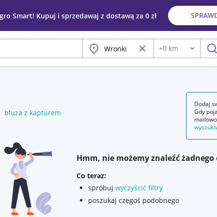
SPRAW
egro Smart! Kupuj i sprzedawaj z dostawą za 0 zł
Miasto
Wyczyść frazę
+
0
km
Odległość
szu
Dodaj sw
Gdy poja
bluza z kapturem
mailowo
wyszuki
Hmm, nie możemy znaleźć żadnego 
Co teraz:
spróbuj
wyczyścić filtry
poszukaj czegoś podobnego