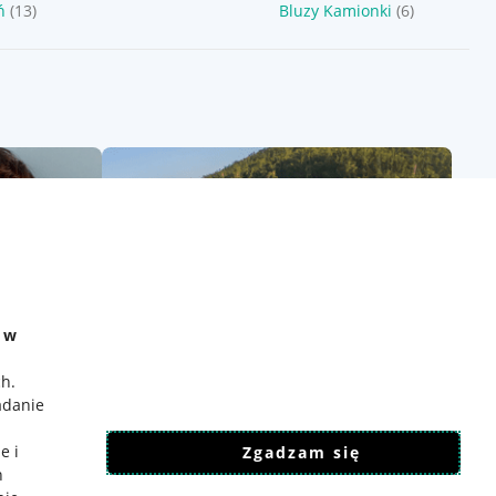
ń
(13)
Bluzy Kamionki
(6)
e w
ch
.
adanie
e i
Zgadzam się
h