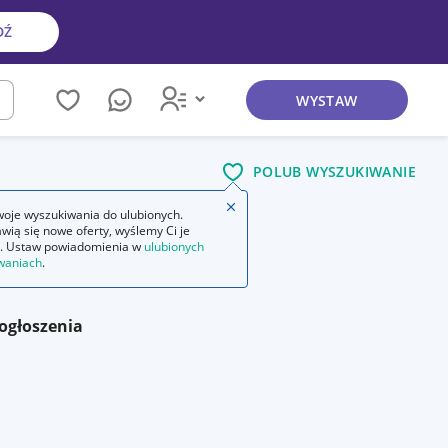
DŹ
WYSTAW
kaj
POLUB WYSZUKIWANIE
Zamknij wskazówkę
oje wyszukiwania do ulubionych.
wią się nowe oferty, wyślemy Ci je
. Ustaw powiadomienia w
ulubionych
waniach
.
ogłoszenia