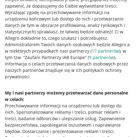
zapewnić, że dopasujemy do Ciebie wyświetlane treści.
Wyrażając zgodę na przechowywanie informacji na
urządzeniu końcowym lub dostęp do nich i przetwarzanie
danych (w tym w obszarze profilowania, analiz rynkowych i
statystycznych) sprawiasz, że łatwiej będzie odnaleźć Ci w
Allegro dokładnie to, czego szukasz i potrzebujesz.
Administratorem Twoich danych osobowych będzie Allegro a
w niektórych przypadkach nasi partnerzy (
17
partnerów
), w
Przydatne informacje
tym tzw. “Zaufani Partnerzy IAB Europe” (
9
partnerów
).
Informacja o celach przetwarzania danych osobowych przez
Jak to działa
naszych partnerów znajduje się w ich politykach ochrony
prywatności.
Napisz do nas
Allegro Gadane dla sprzedających
My i nasi partnerzy możemy przetwarzać dane personalne
Allegro Gadane dla kupujących
w celach:
Przechowywanie informacji na urządzeniu lub dostęp do
Mapa miejscowości
nich
.
Spersonalizowane reklamy i treści, pomiar reklam i
treści, badanie odbiorców i ulepszanie usług
.
Zapewnienie
Informacje prawne
bezpieczeństwa, zapobieganie oszustwom i naprawianie
błędów
.
Dostarczanie i prezentowanie reklam i treści
.