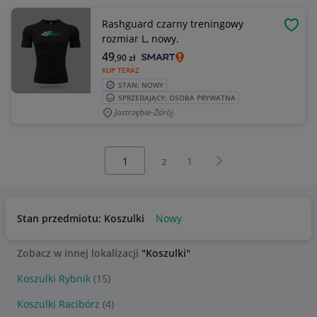
Rashguard czarny treningowy
OBSE
rozmiar L, nowy.
49
,90
zł
KUP TERAZ
STAN: NOWY
SPRZEDAJĄCY: OSOBA PRYWATNA
Jastrzębie-Zdrój
Wybierz stronę:
Następna strona
z
1
Stan przedmiotu: Koszulki
Nowy
Zobacz w innej lokalizacji
"Koszulki"
Koszulki Rybnik
(15)
Koszulki Racibórz
(4)