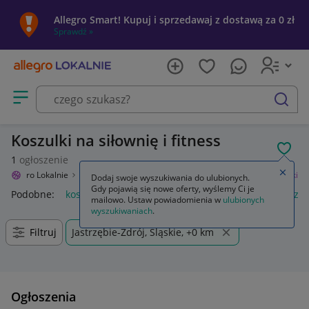
Allegro Smart! Kupuj i sprzedawaj z dostawą za 0 zł
Sprawdź »
Otwórz menu z kategoriami
szukaj
Koszulki na siłownię i fitness
POL
1
ogłoszenie
Zamkn
Allegro Lokalnie
Sport i turystyka
Siłownia i fitness
Odzież
Koszulki
Dodaj swoje wyszukiwania do ulubionych.
Gdy pojawią się nowe oferty, wyślemy Ci je
Podobne:
koszulki męskie 4f
koszulki męskie
koszulki bez 
mailowo. Ustaw powiadomienia w
ulubionych
wyszukiwaniach
.
Filtruj
Jastrzębie-Zdrój, Śląskie, +0 km
Ogłoszenia