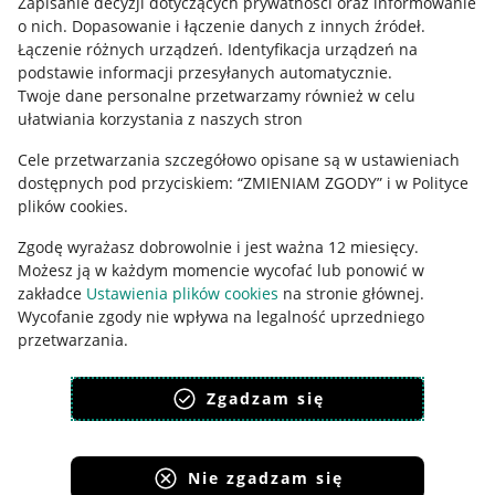
Regulamin
Zapisanie decyzji dotyczących prywatności oraz informowanie
o nich
.
Dopasowanie i łączenie danych z innych źródeł
.
Polityka plików "cookies"
Łączenie różnych urządzeń
.
Identyfikacja urządzeń na
podstawie informacji przesyłanych automatycznie
.
Ustawienia plików "cookies"
Twoje dane personalne przetwarzamy również w celu
ułatwiania korzystania z naszych stron
Udostępnianie lokalizacji
Cele przetwarzania szczegółowo opisane są w ustawieniach
Informacje dla Aktu o Usługach Cyfrowych
dostępnych pod przyciskiem: “ZMIENIAM ZGODY” i w Polityce
plików cookies.
Pobierz aplikację
Zgodę wyrażasz dobrowolnie i jest ważna 12 miesięcy.
Możesz ją w każdym momencie wycofać lub ponowić w
zakładce
Ustawienia plików cookies
na stronie głównej.
Wycofanie zgody nie wpływa na legalność uprzedniego
przetwarzania.
polityka plików cookies
polityka ochrony prywatności
Zgadzam się
Nie zgadzam się
Korzystanie z serwisu oznacza akceptację
regulaminu
.