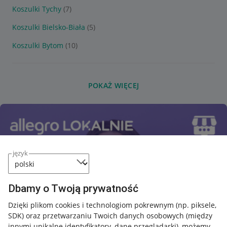
Koszulki Tychy
(7)
Koszulki Bielsko-Biała
(5)
Koszulki Bytom
(10)
POKAŻ WIĘCEJ
język
Dbamy o Twoją prywatność
Dzięki plikom cookies i technologiom pokrewnym
(np. piksele,
SDK)
oraz przetwarzaniu Twoich danych osobowych
(między
innymi unikalne identyfikatory, dane przeglądarki)
, możemy