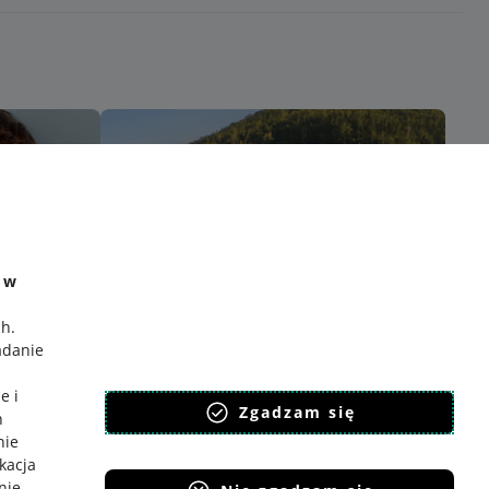
e w
ch
.
adanie
e i
Zgadzam się
h
nie
ikacja
nie
.