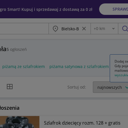
SPRAW
egro Smart! Kupuj i sprzedawaj z dostawą za 0 zł
Miasto
Wyczyść frazę
+
0
km
Odległość
szu
ała
5
ogłoszeń
Dodaj sw
Gdy poja
piżamą ze szlafrokiem
piżama satynowa z szlafrokiem
piżama 
mailowo
wyszuki
k listy
Widok siatki
Sortuj od:
łoszenia
Szlafrok dziecięcy rozm. 128 + gratis