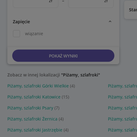
zł
–
zł
Sta
Zapięcie
wiązanie
POKAŻ WYNIKI
Zobacz w innej lokalizacji
"Piżamy, szlafroki"
Piżamy, szlafroki Górki Wielkie
(4)
Piżamy, szlaf
Piżamy, szlafroki Katowice
(15)
Piżamy, szlafr
Piżamy, szlafroki Psary
(7)
Piżamy, szlafr
Piżamy, szlafroki Żernica
(4)
Piżamy, szlafr
Piżamy, szlafroki Jastrzębie
(4)
Piżamy, szlaf