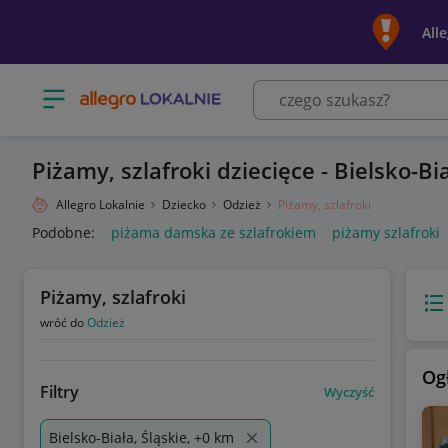
All
Otwórz menu z kategoriami
Piżamy, szlafroki dziecięce - Bielsko-Bi
Allegro Lokalnie
Dziecko
Odzież
Piżamy, szlafroki
Podobne:
piżama damska ze szlafrokiem
piżamy szlafroki
Piżamy, szlafroki
Wido
wróć do
Odzież
Og
Filtry
Wyczyść
Bielsko-Biała, Śląskie, +0 km