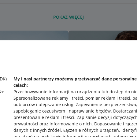
POKAŻ WIĘCEJ
SDK)
My i nasi partnerzy możemy przetwarzać dane personaln
celach:
że
Przechowywanie informacji na urządzeniu lub dostęp do ni
Spersonalizowane reklamy i treści, pomiar reklam i treści, b
odbiorców i ulepszanie usług
.
Zapewnienie bezpieczeństwa,
zapobieganie oszustwom i naprawianie błędów
.
Dostarczani
prezentowanie reklam i treści
.
Zapisanie decyzji dotyczącyc
prywatności oraz informowanie o nich
.
Dopasowanie i łącze
danych z innych źródeł
.
Łączenie różnych urządzeń
.
Identyf
urządzeń na podstawie informacji przesyłanych automatycz