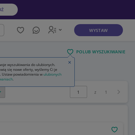
DŹ
WYSTAW
kaj
POLUB WYSZUKIWANIE
Zamknij wskazówkę
oje wyszukiwania do ulubionych.
wią się nowe oferty, wyślemy Ci je
ciążowa ze szlafrokiem
. Ustaw powiadomienia w
ulubionych
waniach
.
Wybierz stronę:
Następna 
z
1
OBSERWU