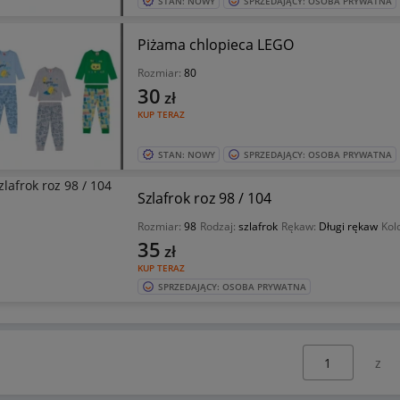
STAN: NOWY
SPRZEDAJĄCY: OSOBA PRYWATNA
Piżama chlopieca LEGO
Rozmiar:
80
30
zł
KUP TERAZ
STAN: NOWY
SPRZEDAJĄCY: OSOBA PRYWATNA
Szlafrok roz 98 / 104
Rozmiar:
98
Rodzaj:
szlafrok
Rękaw:
Długi rękaw
Kol
35
zł
KUP TERAZ
SPRZEDAJĄCY: OSOBA PRYWATNA
Wybierz stronę: