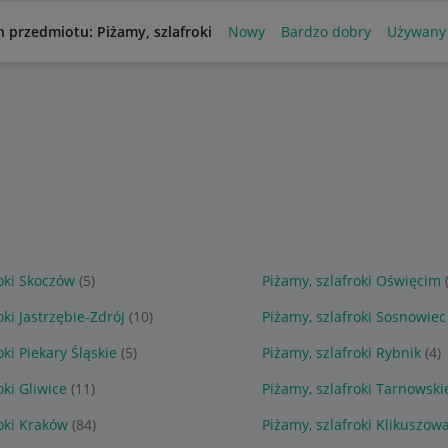
n przedmiotu: Piżamy, szlafroki
Nowy
Bardzo dobry
Używany
roki Skoczów
(5)
Piżamy, szlafroki Oświęcim
oki Jastrzębie-Zdrój
(10)
Piżamy, szlafroki Sosnowiec
oki Piekary Śląskie
(5)
Piżamy, szlafroki Rybnik
(4)
oki Gliwice
(11)
Piżamy, szlafroki Tarnowski
roki Kraków
(84)
Piżamy, szlafroki Klikuszow