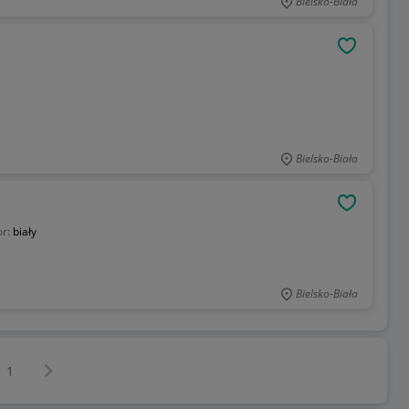
Bielsko-Biała
OBSERWU
Bielsko-Biała
OBSERWU
or:
biały
Bielsko-Biała
Następna strona
z
1