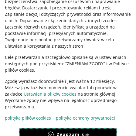
bezpieczeństwa, zapobieganie oszustwom i naprawianie
błędów
.
Dostarczanie i prezentowanie reklam i treści
.
Informacje prawne
Zapisanie decyzji dotyczących prywatności oraz informowanie
o nich
.
Dopasowanie i łączenie danych z innych źródeł
.
Regulamin
Łączenie różnych urządzeń
.
Identyfikacja urządzeń na
podstawie informacji przesyłanych automatycznie
.
Polityka plików "cookies"
Twoje dane personalne przetwarzamy również w celu
ułatwiania korzystania z naszych stron
Ustawienia plików "cookies"
Cele przetwarzania szczegółowo opisane są w ustawieniach
Udostępnianie lokalizacji
dostępnych pod przyciskiem: “ZMIENIAM ZGODY” i w Polityce
Informacje dla Aktu o Usługach Cyfrowych
plików cookies.
Zgodę wyrażasz dobrowolnie i jest ważna 12 miesięcy.
Pobierz aplikację
Możesz ją w każdym momencie wycofać lub ponowić w
zakładce
Ustawienia plików cookies
na stronie głównej.
Wycofanie zgody nie wpływa na legalność uprzedniego
przetwarzania.
polityka plików cookies
polityka ochrony prywatności
Zgadzam się