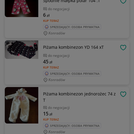
Spodnie małpka polar 104 :T
OBSE
do negocjacji
6
zł
KUP TERAZ
SPRZEDAJĄCY: OSOBA PRYWATNA
Konradów
Piżama kombinezon YD 164 xT
OBSE
do negocjacji
45
zł
KUP TERAZ
SPRZEDAJĄCY: OSOBA PRYWATNA
Konradów
Piżama kombinezon jednorożec 74 z
OBSE
T
do negocjacji
15
zł
KUP TERAZ
SPRZEDAJĄCY: OSOBA PRYWATNA
Konradów