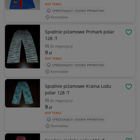
KUP TERAZ
SPRZEDAJĄCY: OSOBA PRYWATNA
Konradów
Spodnie piżamowe Primark polar
OBSE
128 :T
do negocjacji
9
zł
KUP TERAZ
SPRZEDAJĄCY: OSOBA PRYWATNA
Konradów
Spodnie piżamowe Kraina Lodu
OBSE
polar 128 :T
do negocjacji
9
zł
KUP TERAZ
SPRZEDAJĄCY: OSOBA PRYWATNA
Konradów