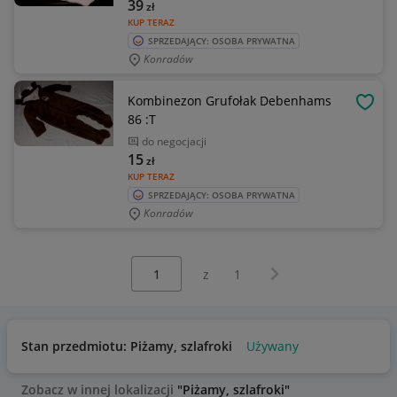
39
zł
KUP TERAZ
SPRZEDAJĄCY: OSOBA PRYWATNA
Konradów
Kombinezon Grufołak Debenhams
OBSE
86 :T
do negocjacji
15
zł
KUP TERAZ
SPRZEDAJĄCY: OSOBA PRYWATNA
Konradów
Wybierz stronę:
Następna strona
z
1
Stan przedmiotu: Piżamy, szlafroki
Używany
Zobacz w innej lokalizacji
"Piżamy, szlafroki"