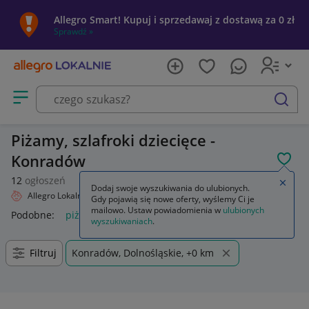
Allegro Smart! Kupuj i sprzedawaj z dostawą za 0 zł
Sprawdź »
Otwórz menu z kategoriami
szukaj
Piżamy, szlafroki dziecięce -
Konradów
POL
12
ogłoszeń
Zamkn
Dodaj swoje wyszukiwania do ulubionych.
Allegro Lokalnie
Dziecko
Odzież
Piżamy, szlafroki
Gdy pojawią się nowe oferty, wyślemy Ci je
mailowo. Ustaw powiadomienia w
ulubionych
Podobne:
piżama damska ze szlafrokiem
piżamy szlafroki
p
wyszukiwaniach
.
Filtruj
Konradów, Dolnośląskie, +0 km