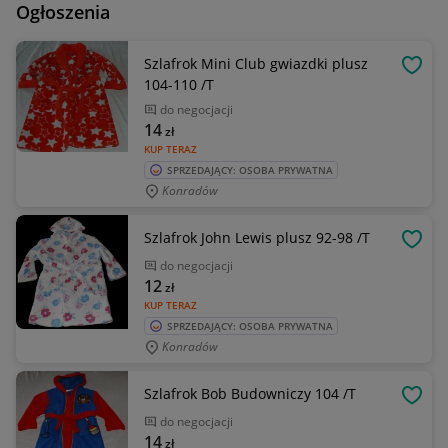
Ogłoszenia
Szlafrok Mini Club gwiazdki plusz
OBSE
104-110 /T
do negocjacji
14
zł
KUP TERAZ
SPRZEDAJĄCY: OSOBA PRYWATNA
Konradów
Szlafrok John Lewis plusz 92-98 /T
OBSE
do negocjacji
12
zł
KUP TERAZ
SPRZEDAJĄCY: OSOBA PRYWATNA
Konradów
Szlafrok Bob Budowniczy 104 /T
OBSE
do negocjacji
14
zł