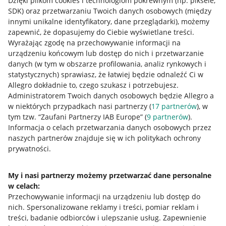
Dzięki plikom cookies i technologiom pokrewnym
(np. piksele,
SDK)
oraz przetwarzaniu Twoich danych osobowych
(między
innymi unikalne identyfikatory, dane przeglądarki)
, możemy
zapewnić, że dopasujemy do Ciebie wyświetlane treści.
Wyrażając zgodę na przechowywanie informacji na
urządzeniu końcowym lub dostęp do nich i przetwarzanie
danych (w tym w obszarze profilowania, analiz rynkowych i
statystycznych) sprawiasz, że łatwiej będzie odnaleźć Ci w
Allegro dokładnie to, czego szukasz i potrzebujesz.
Administratorem Twoich danych osobowych będzie Allegro a
w niektórych przypadkach nasi partnerzy (
17
partnerów
), w
tym tzw. “Zaufani Partnerzy IAB Europe” (
9
partnerów
).
Przydatne informacje
Informacja o celach przetwarzania danych osobowych przez
naszych partnerów znajduje się w ich politykach ochrony
prywatności.
Jak to działa
Napisz do nas
My i nasi partnerzy możemy przetwarzać dane personalne
w celach:
Allegro Gadane dla sprzedających
Przechowywanie informacji na urządzeniu lub dostęp do
Allegro Gadane dla kupujących
nich
.
Spersonalizowane reklamy i treści, pomiar reklam i
treści, badanie odbiorców i ulepszanie usług
.
Zapewnienie
Mapa miejscowości