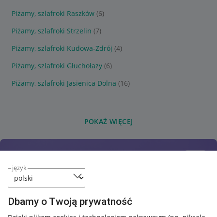
Piżamy, szlafroki Raszków
(6)
Piżamy, szlafroki Strzelin
(7)
Piżamy, szlafroki Kudowa-Zdrój
(4)
Piżamy, szlafroki Głuchołazy
(6)
Piżamy, szlafroki Jasienica Dolna
(16)
POKAŻ WIĘCEJ
język
Dbamy o Twoją prywatność