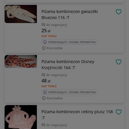
Piżama kombinezon gwiazdki
OBSE
Bluezoo 116 :T
do negocjacji
25
zł
KUP TERAZ
SPRZEDAJĄCY: OSOBA PRYWATNA
Konradów
Piżama kombinezon Disney
OBSE
Księżniczki 164 :T
do negocjacji
48
zł
KUP TERAZ
SPRZEDAJĄCY: OSOBA PRYWATNA
Konradów
Piżama kombinezon cekiny plusz 158
OBSE
:T
do negocjacji