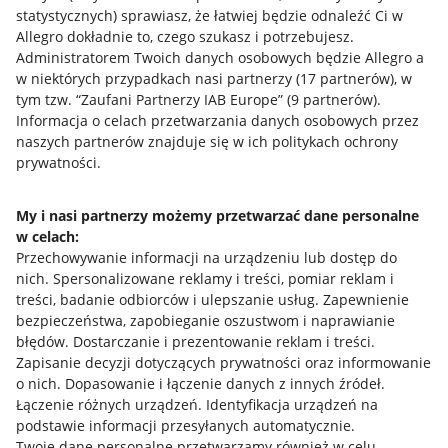
statystycznych) sprawiasz, że łatwiej będzie odnaleźć Ci w
Allegro dokładnie to, czego szukasz i potrzebujesz.
Administratorem Twoich danych osobowych będzie Allegro a
w niektórych przypadkach nasi partnerzy (
17
partnerów
), w
tym tzw. “Zaufani Partnerzy IAB Europe” (
9
partnerów
).
Przydatne informacje
Informacja o celach przetwarzania danych osobowych przez
naszych partnerów znajduje się w ich politykach ochrony
prywatności.
Jak to działa
Napisz do nas
My i nasi partnerzy możemy przetwarzać dane personalne
w celach:
Allegro Gadane dla sprzedających
Przechowywanie informacji na urządzeniu lub dostęp do
Allegro Gadane dla kupujących
nich
.
Spersonalizowane reklamy i treści, pomiar reklam i
treści, badanie odbiorców i ulepszanie usług
.
Zapewnienie
Mapa miejscowości
bezpieczeństwa, zapobieganie oszustwom i naprawianie
błędów
.
Dostarczanie i prezentowanie reklam i treści
.
Informacje prawne
Zapisanie decyzji dotyczących prywatności oraz informowanie
o nich
.
Dopasowanie i łączenie danych z innych źródeł
.
Regulamin
Łączenie różnych urządzeń
.
Identyfikacja urządzeń na
podstawie informacji przesyłanych automatycznie
.
Polityka plików "cookies"
Twoje dane personalne przetwarzamy również w celu