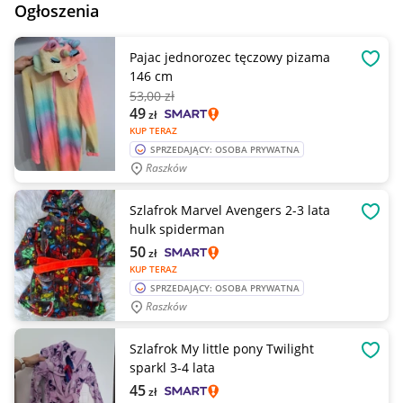
Ogłoszenia
Pajac jednorozec tęczowy pizama
OBSE
146 cm
53
,00 zł
49
zł
KUP TERAZ
SPRZEDAJĄCY: OSOBA PRYWATNA
Raszków
Szlafrok Marvel Avengers 2-3 lata
OBSE
hulk spiderman
50
zł
KUP TERAZ
SPRZEDAJĄCY: OSOBA PRYWATNA
Raszków
Szlafrok My little pony Twilight
OBSE
sparkl 3-4 lata
45
zł