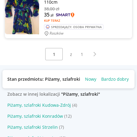
110cm
38
,00 zł
35
zł
KUP TERAZ
SPRZEDAJĄCY: OSOBA PRYWATNA
Raszków
Wybierz stronę:
Następna strona
z
1
Stan przedmiotu: Piżamy, szlafroki
Nowy
Bardzo dobry
Zobacz w innej lokalizacji
"Piżamy, szlafroki"
Piżamy, szlafroki Kudowa-Zdrój
(4)
Piżamy, szlafroki Konradów
(12)
Piżamy, szlafroki Strzelin
(7)