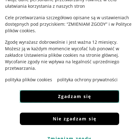
ułatwiania korzystania z naszych stron
Ustawienia plików "cookies"
Cele przetwarzania szczegółowo opisane są w ustawieniach
Udostępnianie lokalizacji
dostępnych pod przyciskiem: “ZMIENIAM ZGODY” i w Polityce
Informacje dla Aktu o Usługach Cyfrowych
plików cookies.
Zgodę wyrażasz dobrowolnie i jest ważna 12 miesięcy.
Pobierz aplikację
Możesz ją w każdym momencie wycofać lub ponowić w
zakładce
Ustawienia plików cookies
na stronie głównej.
Wycofanie zgody nie wpływa na legalność uprzedniego
przetwarzania.
polityka plików cookies
polityka ochrony prywatności
Zgadzam się
Nie zgadzam się
Korzystanie z serwisu oznacza akceptację
regulaminu
.
Zmieniam zgody