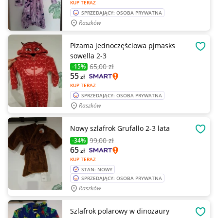
KUP TERAZ
SPRZEDAJĄCY: OSOBA PRYWATNA
Raszków
Pizama jednoczęściowa pjmasks
OBSE
sowella 2-3
65
,00 zł
-15%
55
zł
KUP TERAZ
SPRZEDAJĄCY: OSOBA PRYWATNA
Raszków
Nowy szlafrok Grufallo 2-3 lata
OBSE
99
,00 zł
-34%
65
zł
KUP TERAZ
STAN: NOWY
SPRZEDAJĄCY: OSOBA PRYWATNA
Raszków
Szlafrok polarowy w dinozaury
OBSE