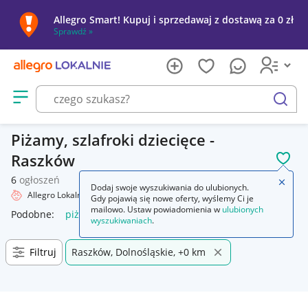
Allegro Smart! Kupuj i sprzedawaj z dostawą za 0 zł
Sprawdź »
Otwórz menu z kategoriami
szukaj
Piżamy, szlafroki dziecięce -
Raszków
POL
6
ogłoszeń
Zamkn
Dodaj swoje wyszukiwania do ulubionych.
Allegro Lokalnie
Dziecko
Odzież
Piżamy, szlafroki
Gdy pojawią się nowe oferty, wyślemy Ci je
mailowo. Ustaw powiadomienia w
ulubionych
Podobne:
piżama damska ze szlafrokiem
piżamy szlafroki
p
wyszukiwaniach
.
Filtruj
Raszków, Dolnośląskie, +0 km