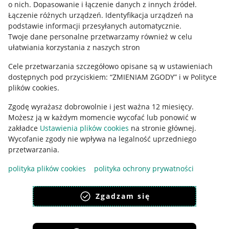
o nich
.
Dopasowanie i łączenie danych z innych źródeł
.
Regulamin
Łączenie różnych urządzeń
.
Identyfikacja urządzeń na
podstawie informacji przesyłanych automatycznie
.
Polityka plików "cookies"
Twoje dane personalne przetwarzamy również w celu
ułatwiania korzystania z naszych stron
Ustawienia plików "cookies"
Cele przetwarzania szczegółowo opisane są w ustawieniach
Udostępnianie lokalizacji
dostępnych pod przyciskiem: “ZMIENIAM ZGODY” i w Polityce
Informacje dla Aktu o Usługach Cyfrowych
plików cookies.
Zgodę wyrażasz dobrowolnie i jest ważna 12 miesięcy.
Pobierz aplikację
Możesz ją w każdym momencie wycofać lub ponowić w
zakładce
Ustawienia plików cookies
na stronie głównej.
Wycofanie zgody nie wpływa na legalność uprzedniego
przetwarzania.
polityka plików cookies
polityka ochrony prywatności
Zgadzam się