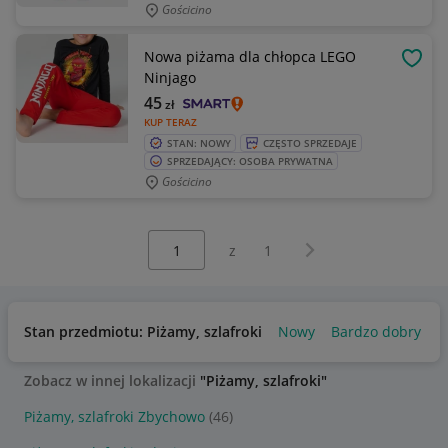
Gościcino
Nowa piżama dla chłopca LEGO
OBSE
Ninjago
45
zł
KUP TERAZ
STAN: NOWY
CZĘSTO SPRZEDAJE
SPRZEDAJĄCY: OSOBA PRYWATNA
Gościcino
Wybierz stronę:
Następna strona
z
1
Stan przedmiotu: Piżamy, szlafroki
Nowy
Bardzo dobry
Zobacz w innej lokalizacji
"Piżamy, szlafroki"
Piżamy, szlafroki Zbychowo
(46)