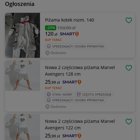
Ogłoszenia
Piżama kotek rozm. 140
OBSE
150
,00 zł
-20%
120
zł
KUP TERAZ
SPRZEDAJĄCY: OSOBA PRYWATNA
Gościcino
Nowa 2 częściowa piżama Marvel
OBSE
Avengers 128 cm
25
,99
zł
KUP TERAZ
STAN: NOWY
CZĘSTO SPRZEDAJE
SPRZEDAJĄCY: OSOBA PRYWATNA
Gościcino
Nowa 2 częściowa piżama Marvel
OBSE
Avengers 122 cm
25
,99
zł