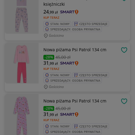
OBSE
księżniczki
24
,99
zł
KUP TERAZ
STAN: NOWY
CZĘSTO SPRZEDAJE
SPRZEDAJĄCY: OSOBA PRYWATNA
Gościcino
Nowa piżama Psi Patrol 134 cm
OBSE
45
,00 zł
-28%
31
,99
zł
KUP TERAZ
STAN: NOWY
CZĘSTO SPRZEDAJE
SPRZEDAJĄCY: OSOBA PRYWATNA
Gościcino
Nowa piżama Psi Patrol 134 cm
OBSE
45
,00 zł
-28%
31
,99
zł
KUP TERAZ
STAN: NOWY
CZĘSTO SPRZEDAJE
SPRZEDAJĄCY: OSOBA PRYWATNA