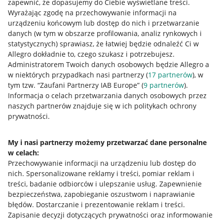
zapewnić, że dopasujemy do Ciebie wyświetlane treści.
Wyrażając zgodę na przechowywanie informacji na
urządzeniu końcowym lub dostęp do nich i przetwarzanie
danych (w tym w obszarze profilowania, analiz rynkowych i
statystycznych) sprawiasz, że łatwiej będzie odnaleźć Ci w
Allegro dokładnie to, czego szukasz i potrzebujesz.
Administratorem Twoich danych osobowych będzie Allegro a
w niektórych przypadkach nasi partnerzy (
17
partnerów
), w
tym tzw. “Zaufani Partnerzy IAB Europe” (
9
partnerów
).
Przydatne informacje
Informacja o celach przetwarzania danych osobowych przez
naszych partnerów znajduje się w ich politykach ochrony
prywatności.
Jak to działa
Napisz do nas
My i nasi partnerzy możemy przetwarzać dane personalne
w celach:
Allegro Gadane dla sprzedających
Przechowywanie informacji na urządzeniu lub dostęp do
Allegro Gadane dla kupujących
nich
.
Spersonalizowane reklamy i treści, pomiar reklam i
treści, badanie odbiorców i ulepszanie usług
.
Zapewnienie
Mapa miejscowości
bezpieczeństwa, zapobieganie oszustwom i naprawianie
błędów
.
Dostarczanie i prezentowanie reklam i treści
.
Informacje prawne
Zapisanie decyzji dotyczących prywatności oraz informowanie