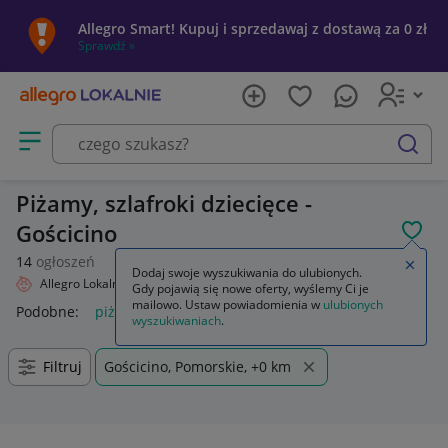
Allegro Smart! Kupuj i sprzedawaj z dostawą za 0 zł
Sprawdź »
Otwórz menu z kategoriami
szukaj
Piżamy, szlafroki dziecięce -
Gościcino
POL
14
ogłoszeń
Zamkn
Dodaj swoje wyszukiwania do ulubionych.
Allegro Lokalnie
Dziecko
Odzież
Piżamy, szlafroki
Gdy pojawią się nowe oferty, wyślemy Ci je
mailowo. Ustaw powiadomienia w
ulubionych
Podobne:
piżama damska ze szlafrokiem
piżamy szlafroki
p
wyszukiwaniach
.
Filtruj
Gościcino, Pomorskie, +0 km