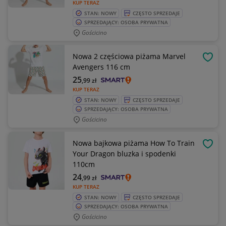
KUP TERAZ
STAN: NOWY
CZĘSTO SPRZEDAJE
SPRZEDAJĄCY: OSOBA PRYWATNA
Gościcino
Nowa 2 częściowa piżama Marvel
OBSE
Avengers 116 cm
25
,99
zł
KUP TERAZ
STAN: NOWY
CZĘSTO SPRZEDAJE
SPRZEDAJĄCY: OSOBA PRYWATNA
Gościcino
Nowa bajkowa piżama How To Train
OBSE
Your Dragon bluzka i spodenki
110cm
24
,99
zł
KUP TERAZ
STAN: NOWY
CZĘSTO SPRZEDAJE
SPRZEDAJĄCY: OSOBA PRYWATNA
Gościcino