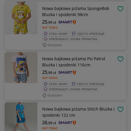
Nowa bajkowa piżama SpongeBob
OBSE
Bluzka i spodenki 98cm
25
,99
zł
KUP TERAZ
STAN: NOWY
CZĘSTO SPRZEDAJE
SPRZEDAJĄCY: OSOBA PRYWATNA
Gościcino
Nowa bajkowa piżama Psi Patrol
OBSE
Bluzka i spodenki 116cm
25
,99
zł
KUP TERAZ
STAN: NOWY
CZĘSTO SPRZEDAJE
SPRZEDAJĄCY: OSOBA PRYWATNA
Gościcino
Nowa bajkowa piżama Stitch Bluzka i
OBSE
spodenki 122 cm
26
,99
zł
KUP TERAZ