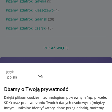
Piżamy, szlafroki Gdynia
(9)
Piżamy, szlafroki Kleszczewo
(4)
Piżamy, szlafroki Gdańsk
(28)
Piżamy, szlafroki Czersk
(15)
POKAŻ WIĘCEJ
język
Dbamy o Twoją prywatność
Dzięki plikom cookies i technologiom pokrewnym
(np. piksele,
SDK)
oraz przetwarzaniu Twoich danych osobowych
(między
innymi unikalne identyfikatory, dane przeglądarki)
, możemy