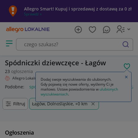
Allegro Smart! Kupuj i sprzedawaj z dostawą za 0 zł
Sprawdź »
Otwórz menu z kategoriami
szukaj
Spódniczki dziewczęce - Łagów
POL
23
ogłoszenia
Zamkn
Allegro Lokalnie
Dziecko
Odzież
Spódniczki
Dodaj swoje wyszukiwania do ulubionych.
Gdy pojawią się nowe oferty, wyślemy Ci je
Podobne:
spódniczki
spódnice i spódniczki
mini spódniczki
mailowo. Ustaw powiadomienia w
ulubionych
wyszukiwaniach
.
Filtruj
Łagów, Dolnośląskie, +0 km
Ogłoszenia