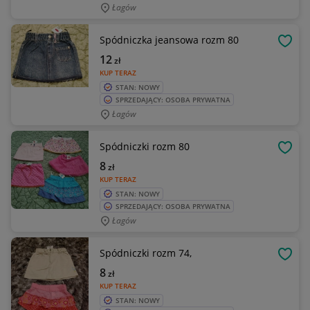
Łagów
Spódniczka jeansowa rozm 80
OBSE
12
zł
KUP TERAZ
STAN: NOWY
SPRZEDAJĄCY: OSOBA PRYWATNA
Łagów
Spódniczki rozm 80
OBSE
8
zł
KUP TERAZ
STAN: NOWY
SPRZEDAJĄCY: OSOBA PRYWATNA
Łagów
Spódniczki rozm 74,
OBSE
8
zł
KUP TERAZ
STAN: NOWY