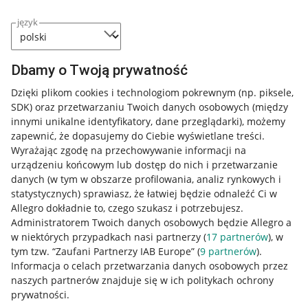
język
Dbamy o Twoją prywatność
Dzięki plikom cookies i technologiom pokrewnym
(np. piksele,
SDK)
oraz przetwarzaniu Twoich danych osobowych
(między
innymi unikalne identyfikatory, dane przeglądarki)
, możemy
zapewnić, że dopasujemy do Ciebie wyświetlane treści.
Wyrażając zgodę na przechowywanie informacji na
urządzeniu końcowym lub dostęp do nich i przetwarzanie
danych (w tym w obszarze profilowania, analiz rynkowych i
statystycznych) sprawiasz, że łatwiej będzie odnaleźć Ci w
Allegro dokładnie to, czego szukasz i potrzebujesz.
Administratorem Twoich danych osobowych będzie Allegro a
w niektórych przypadkach nasi partnerzy (
17
partnerów
), w
tym tzw. “Zaufani Partnerzy IAB Europe” (
9
partnerów
).
Przydatne informacje
Informacja o celach przetwarzania danych osobowych przez
naszych partnerów znajduje się w ich politykach ochrony
prywatności.
Jak to działa