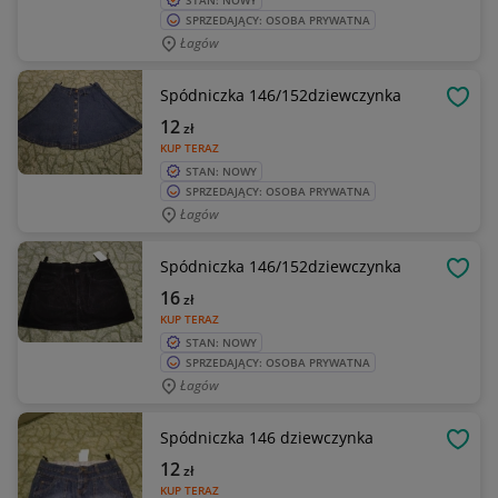
STAN: NOWY
SPRZEDAJĄCY: OSOBA PRYWATNA
Łagów
Spódniczka 146/152dziewczynka
OBSE
12
zł
KUP TERAZ
STAN: NOWY
SPRZEDAJĄCY: OSOBA PRYWATNA
Łagów
Spódniczka 146/152dziewczynka
OBSE
16
zł
KUP TERAZ
STAN: NOWY
SPRZEDAJĄCY: OSOBA PRYWATNA
Łagów
Spódniczka 146 dziewczynka
OBSE
12
zł
KUP TERAZ