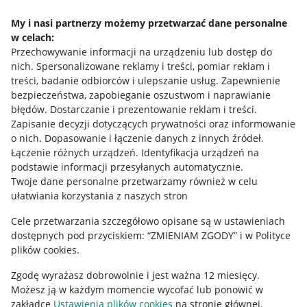
Napisz do nas
My i nasi partnerzy możemy przetwarzać dane personalne
w celach:
Allegro Gadane dla sprzedających
Przechowywanie informacji na urządzeniu lub dostęp do
Allegro Gadane dla kupujących
nich
.
Spersonalizowane reklamy i treści, pomiar reklam i
treści, badanie odbiorców i ulepszanie usług
.
Zapewnienie
Mapa miejscowości
bezpieczeństwa, zapobieganie oszustwom i naprawianie
błędów
.
Dostarczanie i prezentowanie reklam i treści
.
Informacje prawne
Zapisanie decyzji dotyczących prywatności oraz informowanie
o nich
.
Dopasowanie i łączenie danych z innych źródeł
.
Regulamin
Łączenie różnych urządzeń
.
Identyfikacja urządzeń na
podstawie informacji przesyłanych automatycznie
.
Polityka plików "cookies"
Twoje dane personalne przetwarzamy również w celu
ułatwiania korzystania z naszych stron
Ustawienia plików "cookies"
Cele przetwarzania szczegółowo opisane są w ustawieniach
Udostępnianie lokalizacji
dostępnych pod przyciskiem: “ZMIENIAM ZGODY” i w Polityce
Informacje dla Aktu o Usługach Cyfrowych
plików cookies.
Zgodę wyrażasz dobrowolnie i jest ważna 12 miesięcy.
Pobierz aplikację
Możesz ją w każdym momencie wycofać lub ponowić w
zakładce
Ustawienia plików cookies
na stronie głównej.