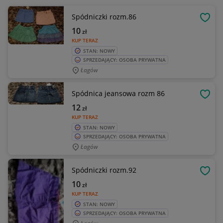
Spódniczki rozm.86
OBSE
10
zł
KUP TERAZ
STAN: NOWY
SPRZEDAJĄCY: OSOBA PRYWATNA
Łagów
Spódnica jeansowa rozm 86
OBSE
12
zł
KUP TERAZ
STAN: NOWY
SPRZEDAJĄCY: OSOBA PRYWATNA
Łagów
Spódniczki rozm.92
OBSE
10
zł
KUP TERAZ
STAN: NOWY
SPRZEDAJĄCY: OSOBA PRYWATNA