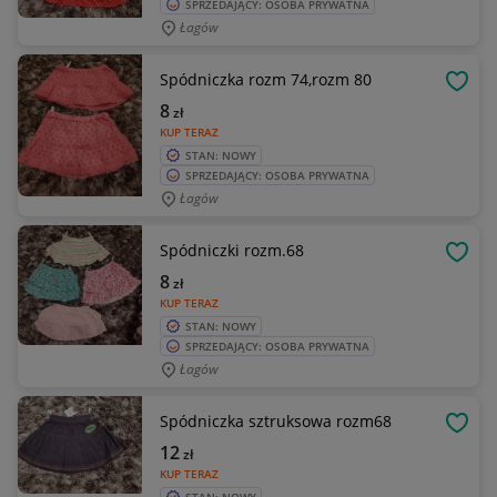
SPRZEDAJĄCY: OSOBA PRYWATNA
Łagów
Spódniczka rozm 74,rozm 80
OBSE
8
zł
KUP TERAZ
STAN: NOWY
SPRZEDAJĄCY: OSOBA PRYWATNA
Łagów
Spódniczki rozm.68
OBSE
8
zł
KUP TERAZ
STAN: NOWY
SPRZEDAJĄCY: OSOBA PRYWATNA
Łagów
Spódniczka sztruksowa rozm68
OBSE
12
zł
KUP TERAZ