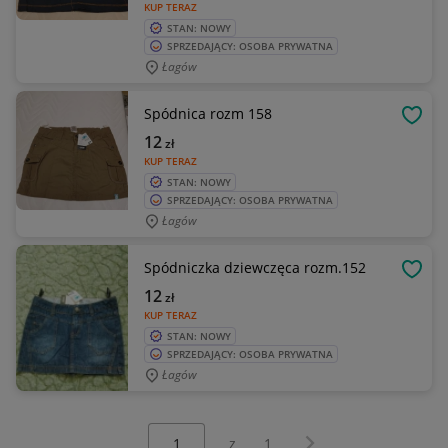
KUP TERAZ
STAN: NOWY
SPRZEDAJĄCY: OSOBA PRYWATNA
Łagów
Spódnica rozm 158
OBSE
12
zł
KUP TERAZ
STAN: NOWY
SPRZEDAJĄCY: OSOBA PRYWATNA
Łagów
Spódniczka dziewczęca rozm.152
OBSE
12
zł
KUP TERAZ
STAN: NOWY
SPRZEDAJĄCY: OSOBA PRYWATNA
Łagów
Wybierz stronę:
Następna strona
z
1