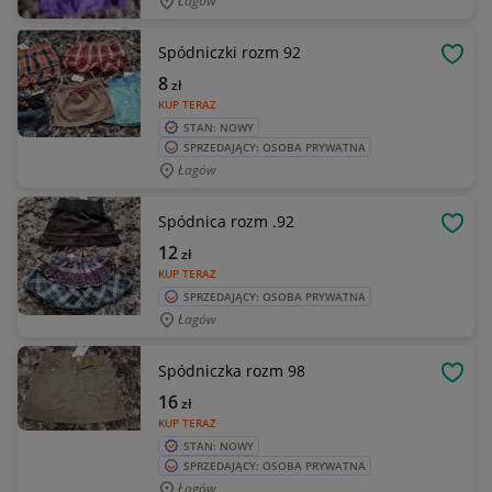
Łagów
Spódniczki rozm 92
OBSE
8
zł
KUP TERAZ
STAN: NOWY
SPRZEDAJĄCY: OSOBA PRYWATNA
Łagów
Spódnica rozm .92
OBSE
12
zł
KUP TERAZ
SPRZEDAJĄCY: OSOBA PRYWATNA
Łagów
Spódniczka rozm 98
OBSE
16
zł
KUP TERAZ
STAN: NOWY
SPRZEDAJĄCY: OSOBA PRYWATNA
Łagów