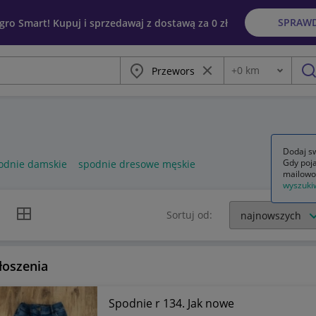
SPRAW
egro Smart! Kupuj i sprzedawaj z dostawą za 0 zł
Miasto
Wyczyść frazę
+
0
km
Odległość
szu
Dodaj sw
Gdy poja
odnie damskie
spodnie dresowe męskie
mailowo
wyszuki
k listy
Widok siatki
Sortuj od:
łoszenia
Spodnie r 134. Jak nowe