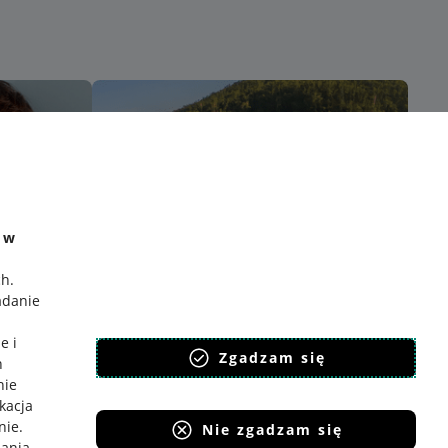
e w
ch
.
adanie
e i
Zgadzam się
h
nie
ikacja
nie
.
Nie zgadzam się
iania