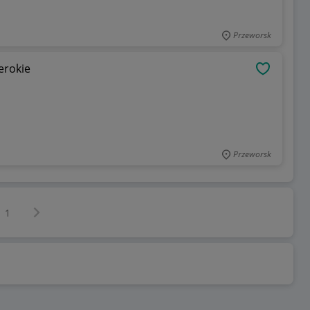
Przeworsk
erokie
OBSERWU
Przeworsk
Następna strona
z
1