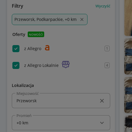
Filtry
Wyczyść
Przeworsk, Podkarpackie, +0 km
Oferty
NOWOŚĆ!
z Allegro
1
z Allegro Lokalnie
4
Lokalizacja
Miejscowość
Promień