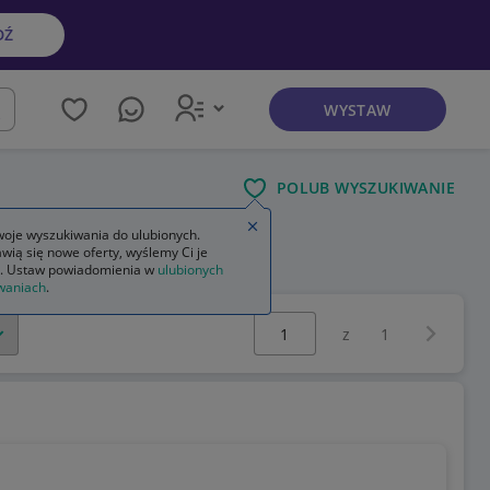
DŹ
WYSTAW
kaj
POLUB WYSZUKIWANIE
Zamknij wskazówkę
oje wyszukiwania do ulubionych.
wią się nowe oferty, wyślemy Ci je
. Ustaw powiadomienia w
ulubionych
waniach
.
Wybierz stronę:
Następna 
z
1