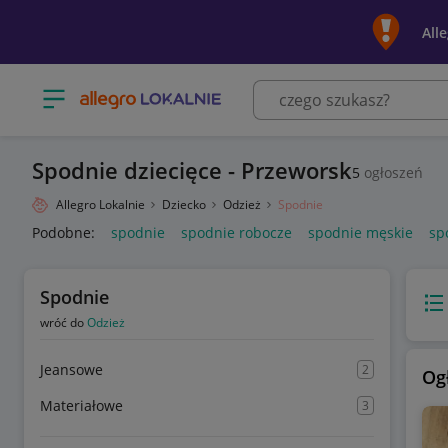
All
Otwórz menu z kategoriami
Spodnie dziecięce - Przeworsk
5
ogłoszeń
Allegro Lokalnie
Dziecko
Odzież
Spodnie
Podobne:
spodnie
spodnie robocze
spodnie męskie
sp
Spodnie
Wido
wróć do
Odzież
Jeansowe
2
Og
Materiałowe
3